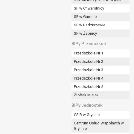
SP w Chwarstnicy
SP w Gardnie
padku gdy:
SP w Radziszewie
SP w Żabnicy
nia danych i nie ma innej podstawy prawnej
BIPy Przedszkoli
Przedszkole Nr 1
Przedszkole Nr 2
Przedszkole Nr 3
wi sprawdzić prawidłowość tych danych,
Przedszkole Nr 4
ądając w zamian ich ograniczenia,
Przedszkole Nr 5
enia, obrony lub dochodzenia roszczeń,
Żłobek Miejski
sadnione podstawy po stronie administratora są
BIPy Jednostek
i:
CSiR w Gryfinie
zgody wyrażonej przez tą osobę,
Centrum Usług Wspólnych w
órego podstawą prawną jest:
Gryfinie