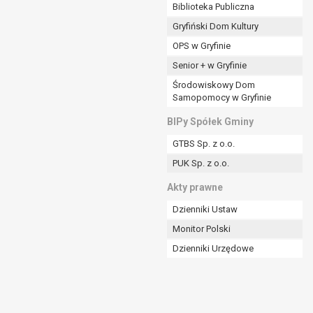
ania władzy publicznej powierzonej
Biblioteka Publiczna
Gryfiński Dom Kultury
stratora lub przez stronę trzecią.
OPS w Gryfinie
rzetwarzać tych danych osobowych, chyba że wykaże
osoby, której dane dotyczą, lub podstaw do
Senior + w Gryfinie
Środowiskowy Dom
Samopomocy w Gryfinie
art. 6 ust. 1 lit a RODO), przysługuje Pani/Panu
BIPy Spółek Gminy
no na podstawie zgody przed jej cofnięciem.
GTBS Sp. z o.o.
nych osobowych przez administratora.
PUK Sp. z o.o.
mogiem ustawowym lub umownym.
Akty prawne
Dzienniki Ustaw
Monitor Polski
Dzienniki Urzędowe