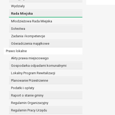
realizacji zadań wynikających z przepisów prawa
Wydziały
szeregu ustaw kompetencyjnych (merytorycznych
Rada Miejska
zawarcia i realizacji umów;
Młodzieżowa Rada Miejska
ochrony żywotnych interesów osoby, której dane d
wykonania zadania realizowanego w interesie p
Sołectwa
w pozostałych przypadkach dane osobowe przetw
Zadania i kompetencje
W związku z przetwarzaniem danych w celu wskazany
Oświadczenia majątkowe
osobowych. Odbiorcami mogą być:
podmioty, które przetwarzają dane osobowe w i
Prawo lokalne
podmioty upoważnione do odbioru danych osob
Akty prawa miejscowego
Pani/Pana dane osobowe będą przetwarzane przez okres
Gospodarka odpadami komunalnymi
przepisy prawa powszechnie obowiązującego.
W przypadku, gdy dane osobowe przetwarzane są na po
Lokalny Program Rewitalizacji
W przypadku, gdy dane osobowe przetwarzane są w celu
Planowanie Przestrzenne
czasie w zakresie wymaganym przez przepisy prawa lu
Podatki i opłaty
rozliczeniu umowy, do czasu wycofania tej zgody.
Raport o stanie gminy
Ponadto w przypadku umów o dofinansowanie dane o
beneficjentem a określoną instytucją, trwałości daneg
Regulamin Organizacyjny
W związku z przetwarzaniem przez administratora da
Regulamin Pracy Urzędu
prawo dostępu do treści danych oraz otrzymywan