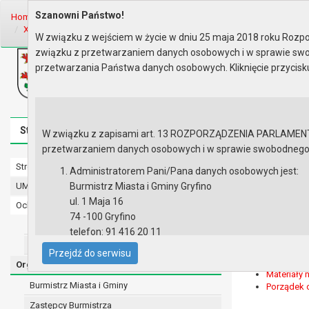
Szanowni Państwo!
Home
Organy
Rada Miejska
VI kadencja Rady Miejskiej
Sesje R
XXXII sesja Rady - 28.03.2013,..
W związku z wejściem w życie w dniu 25 maja 2018 roku Rozpor
związku z przetwarzaniem danych osobowych i w sprawie swo
Biuletyn Informacji Publicznej
przetwarzania Państwa danych osobowych. Kliknięcie przycis
Urząd Miasta i Gminy w Gryfinie
Strona główna
Mapa serwisu
Aktualności
Redakcj
W związku z zapisami art. 13 ROZPORZĄDZENIA PARLAMENTU 
przetwarzaniem danych osobowych i w sprawie swobodnego prz
Strona główna
XXXII sesja
Administratorem Pani/Pana danych osobowych jest:
UMiG - telefony wewnętrzne
Burmistrz Miasta i Gminy Gryfino
Protokół z
ul. 1 Maja 16
Ochrona danych osobowych
Zapis audi
74 -100 Gryfino
Urząd Miasta i Gminy w Gryfinie
Zapis audi
telefon: 91 416 20 11
Wyniki gło
Straż Miejska
e-mail:
burmistrz@gryfino.pl
Wyniki gło
Przejdź do serwisu
Dane kontaktowe Inspektora Ochrony Danych:
Zgłoszone 
Organy
Materiały 
telefon: 91 416 20 11
Burmistrz Miasta i Gminy
Porządek 
e-mail:
iod@gryfino.pl
Zastępcy Burmistrza
Pani/Pana dane osobowe przetwarzane są zgodnie z o