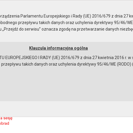
ady Miejskiej
ządzenia Parlamentu Europejskiego i Rady (UE) 2016/679 z dnia 27 kw
bodnego przepływu takich danych oraz uchylenia dyrektywy 95/46/WE
ku „Przejdź do serwisu” oznacza zgodę na przetwarzanie danych niezb
Klauzula informacyjna ogólna
a
Instrukcja korzystania
Dostępność
EUROPEJSKIEGO I RADY (UE) 2016/679 z dnia 27 kwietnia 2016 r. w s
epływu takich danych oraz uchylenia dyrektywy 95/46/WE (RODO) (Dz.U
 Rady - 28.03.2013, 12.04.2013
 obrad
o przebiegu sesji - część II z 12.04.2013
o przebiegu sesji - część I z 28.03.2013
sowania - część II z 12.04.2013
sowania - część I z 28.03.2013
interpelacje i zapytania Radnych
na sesję
obrad
bowiązującymi przepisami prawa w celu: