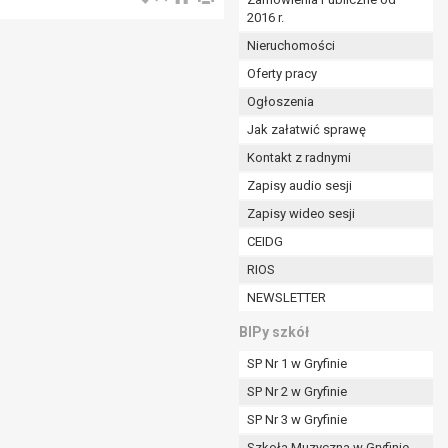
2016 r.
ym (Dz.U. z 2017r., poz. 1875 ze zm.) oraz z
 wobec Gminy;
Nieruchomości
Oferty pracy
Ogłoszenia
ministratorowi;
ie i celu określonym w treści zgody.
Jak załatwić sprawę
m odbiorcom lub kategoriom odbiorców danych
Kontakt z radnymi
Zapisy audio sesji
ia przetwarzania danych osobowych;
Zapisy wideo sesji
e z terminami archiwizacji określonymi przez
CEIDG
RIOS
o czasu wycofania tej zgody.
NEWSLETTER
ezbędny do realizacji zawartej umowy, a po tym
ia zgody na przetwarzanie danych po zakończeniu i
BIPy szkół
SP Nr 1 w Gryfinie
jący z umowy o dofinansowanie zawartej między
SP Nr 2 w Gryfinie
ntrolnych.
SP Nr 3 w Gryfinie
Szkoła Muzyczna w Gryfinie