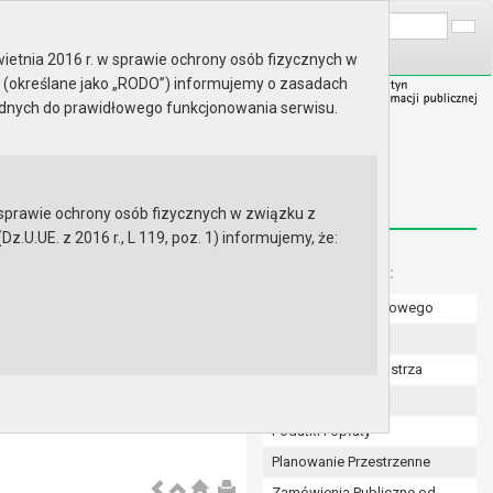
A
Wyszukaj na stronie:
A
A
ietnia 2016 r. w sprawie ochrony osób fizycznych w
 (określane jako „RODO”) informujemy o zasadach
ędnych do prawidłowego funkcjonowania serwisu.
prawie ochrony osób fizycznych w związku z
.UE. z 2016 r., L 119, poz. 1) informujemy, że:
Menu dodatkowe:
Numer konta bankowego
Uchwały Rady
Zarządzenia Burmistrza
Budżet
Podatki i opłaty
Planowanie Przestrzenne
Zamówienia Publiczne od