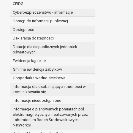
niezbędność przetwarzania do wykonania 
CEIDG
administratorowi bądź
Cyberbezpieczeństwo - informacje
niezbędność przetwarzania do celów wynik
Z przyczyn związanych z Pani/Pana szczególną s
Dostęp do informacji publicznej
on istnienie ważnych prawnie uzasadnionych pod
Dostępność
ustalenia, dochodzenia lub obrony roszczeń.
Deklaracja dostępności
Dotacje dla niepublicznych jednostek
W przypadku gdy przetwarzanie danych osobowych odby
oświatowych
prawo do cofnięcia tej zgody w dowolnym momencie. C
Ewidencja kąpielisk
Przysługuje Pani/Panu prawo wniesienia skargi do o
Gminna ewidencja zabytków
Organem właściwym do wniesienia skargi jest Prezes
W zależności od sfery, w której przetwarzane są da
Gospodarka wodno-ściekowa
Pani/Pana dane nie będą poddawane zautomatyzowane
Informacja dla osób mających trudności w
komunikowaniu się
Informacje nieudostępnione
Informacje o planowanych pomiarach pól
elektromagnetycznych realizowanych przez
Laboratorium Badań Środowiskowych
NetWorkS!