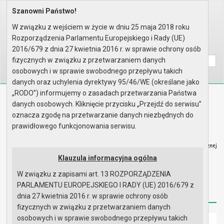
Szanowni Państwo!
Home
Organy
Rada Miejska
VI kadencja Rady Miejskiej
Komisje
Komisja Budżetu, Finansów, Rol..
W związku z wejściem w życie w dniu 25 maja 2018 roku
Rok 2014 - posiedzenia
Posiedzenie z dnia 23.05.2014
Rozporządzenia Parlamentu Europejskiego i Rady (UE)
Wyszukaj na stronie:
A
2016/679 z dnia 27 kwietnia 2016 r. w sprawie ochrony osób
A
A
fizycznych w związku z przetwarzaniem danych
osobowych i w sprawie swobodnego przepływu takich
danych oraz uchylenia dyrektywy 95/46/WE (określane jako
„RODO”) informujemy o zasadach przetwarzania Państwa
Biuletyn Informacji Publicznej
danych osobowych. Kliknięcie przycisku „Przejdź do serwisu”
Urząd Miasta i Gminy w Gryfinie
oznacza zgodę na przetwarzanie danych niezbędnych do
prawidłowego funkcjonowania serwisu.
Klauzula informacyjna ogólna
W związku z zapisami art. 13 ROZPORZĄDZENIA
Strona główna
Mapa serwisu
Aktualności
PARLAMENTU EUROPEJSKIEGO I RADY (UE) 2016/679 z
Redakcja
Instrukcja korzystania
Dostępność
dnia 27 kwietnia 2016 r. w sprawie ochrony osób
fizycznych w związku z przetwarzaniem danych
osobowych i w sprawie swobodnego przepływu takich
Strona główna