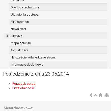
Redakcja
osoba, której dane dotyczą, wniosła
Obsługa techniczna
sprzeciw wobec przetwarzania
Ułatwienia dostępu
danych - do czasu ustalenia czy
prawnie uzasadnione podstawy po
Pliki cookies
stronie administratora są nadrzędne
Newsletter
wobec podstawy sprzeciwu;
O Biuletynie
prawo do przenoszenia danych na
podstawie art. 20 RODO, w przypadku gdy
Mapa serwisu
łącznie spełnione są następujące przesłanki:
Aktualności
przetwarzanie danych odbywa się na
Najczęściej odwiedzane strony
podstawie umowy zawartej z osobą,
której dane dotyczą lub na podstawie
Informacje dodatkowe
zgody wyrażonej przez tą osobę,
Posiedzenie z dnia 23.05.2014
przetwarzanie odbywa się w sposób
zautomatyzowany;
Porządek obrad
prawo sprzeciwu wobec przetwarzania
Lista obecności
danych na podstawie art. 21 RODO, wobec
przetwarzania danych osobowych, którego
podstawą prawną jest:
niezbędność przetwarzania do
Menu dodatkowe: