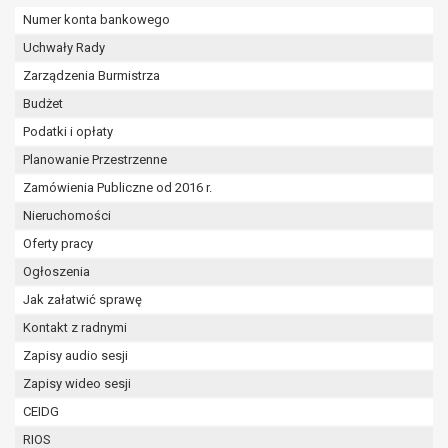
wykonania zadania realizowanego w
Numer konta bankowego
interesie publicznym lub w ramach
Uchwały Rady
sprawowania władzy publicznej
powierzonej administratorowi bądź
Zarządzenia Burmistrza
niezbędność przetwarzania do celów
Budżet
wynikających z prawnie
Podatki i opłaty
uzasadnionych interesów
Planowanie Przestrzenne
realizowanych przez administratora
lub przez stronę trzecią.
Zamówienia Publiczne od 2016 r.
Z przyczyn związanych z Pani/Pana
Nieruchomości
szczególną sytuacją. W razie wniesienia
Oferty pracy
sprzeciwu, administrator nie może już
przetwarzać tych danych osobowych, chyba
Ogłoszenia
że wykaże on istnienie ważnych prawnie
Jak załatwić sprawę
uzasadnionych podstaw do przetwarzania,
Kontakt z radnymi
nadrzędnych wobec interesów, praw i
Zapisy audio sesji
wolności osoby, której dane dotyczą, lub
podstaw do ustalenia, dochodzenia lub
Zapisy wideo sesji
obrony roszczeń.
CEIDG
RIOS