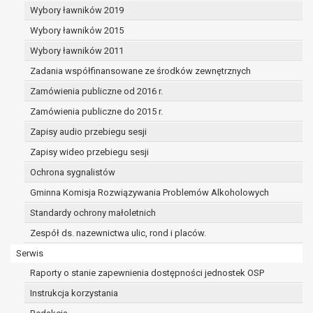
dane osobowe muszą być usunięte w
Wybory ławników 2019
celu wywiązania się z obowiązku
Wybory ławników 2015
wynikającego z przepisów prawa;
prawo do żądania ograniczenia
Wybory ławników 2011
przetwarzania danych osobowych na
Zadania współfinansowane ze środków zewnętrznych
podstawie art. 18 RODO, w przypadku gdy:
Zamówienia publiczne od 2016 r.
osoba, której dane dotyczą
kwestionuje prawidłowość danych
Zamówienia publiczne do 2015 r.
osobowych – na okres pozwalający
Zapisy audio przebiegu sesji
administratorowi sprawdzić
Zapisy wideo przebiegu sesji
prawidłowość tych danych,
przetwarzanie danych jest niezgodne
Ochrona sygnalistów
z prawem, a osoba, której dane
Gminna Komisja Rozwiązywania Problemów Alkoholowych
dotyczą, sprzeciwia się usunięciu
Standardy ochrony małoletnich
danych, żądając w zamian ich
ograniczenia,
Zespół ds. nazewnictwa ulic, rond i placów.
administrator nie potrzebuje już
Serwis
danych dla swoich celów, ale osoba,
Raporty o stanie zapewnienia dostępności jednostek OSP
której dane dotyczą, potrzebuje ich do
ustalenia, obrony lub dochodzenia
Instrukcja korzystania
roszczeń,