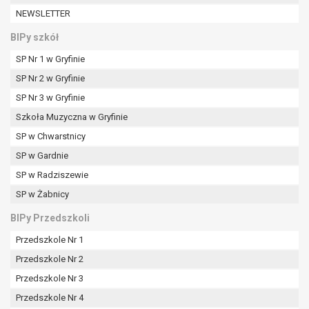
W przypadku gdy przetwarzanie danych
NEWSLETTER
osobowych odbywa się na podstawie zgody osoby
na przetwarzanie danych osobowych (art. 6 ust. 1
BIPy szkół
lit a RODO), przysługuje Pani/Panu prawo do
SP Nr 1 w Gryfinie
cofnięcia tej zgody w dowolnym momencie.
SP Nr 2 w Gryfinie
Cofnięcie to nie ma wpływu na zgodność
przetwarzania, którego dokonano na podstawie
SP Nr 3 w Gryfinie
zgody przed jej cofnięciem.
Szkoła Muzyczna w Gryfinie
Przysługuje Pani/Panu prawo wniesienia skargi do
SP w Chwarstnicy
organu nadzorczego na niezgodne z prawem
SP w Gardnie
przetwarzanie Pani/Pana danych osobowych
przez administratora.
SP w Radziszewie
Organem właściwym do wniesienia skargi jest
SP w Żabnicy
Prezes Urzędu Ochrony Danych Osobowych.
BIPy Przedszkoli
W zależności od sfery, w której przetwarzane są
dane osobowe, podanie danych osobowych jest
Przedszkole Nr 1
dobrowolne albo jest wymogiem ustawowym lub
Przedszkole Nr 2
umownym.
Przedszkole Nr 3
Pani/Pana dane nie będą poddawane
zautomatyzowanemu podejmowaniu decyzji, w
Przedszkole Nr 4