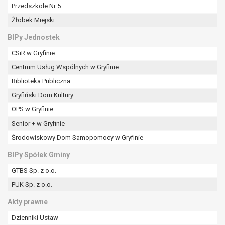
tym również profilowaniu.
Przedszkole Nr 5
Żłobek Miejski
BIPy Jednostek
CSiR w Gryfinie
Centrum Usług Wspólnych w Gryfinie
Biblioteka Publiczna
Gryfiński Dom Kultury
OPS w Gryfinie
Senior + w Gryfinie
Środowiskowy Dom Samopomocy w Gryfinie
BIPy Spółek Gminy
GTBS Sp. z o.o.
PUK Sp. z o.o.
Akty prawne
Dzienniki Ustaw