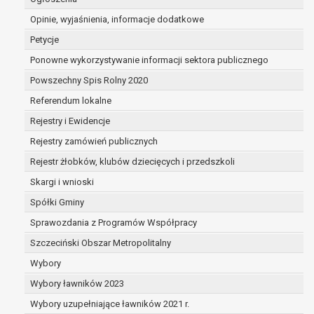
dane są nieprawidłowe lub
Opinie, wyjaśnienia, informacje dodatkowe
niekompletne;
prawo do żądania usunięcia danych
Petycje
osobowych (tzw. prawo do bycia
Ponowne wykorzystywanie informacji sektora publicznego
zapomnianym) na podstawie art. 17 RODO,
Powszechny Spis Rolny 2020
w przypadku gdy:
dane nie są już niezbędne do celów,
Referendum lokalne
dla których były zebrane lub w inny
Rejestry i Ewidencje
sposób przetwarzane,
Rejestry zamówień publicznych
osoba, której dane dotyczą, wniosła
sprzeciw wobec przetwarzania
Rejestr żłobków, klubów dziecięcych i przedszkoli
danych osobowych,
Skargi i wnioski
osoba, której dane dotyczą wycofała
Spółki Gminy
zgodę na przetwarzanie danych
osobowych, która jest podstawą
Sprawozdania z Programów Współpracy
przetwarzania danych i nie ma innej
Szczeciński Obszar Metropolitalny
podstawy prawnej przetwarzania
Wybory
danych,
Wybory ławników 2023
dane osobowe przetwarzane są
niezgodnie z prawem,
Wybory uzupełniające ławników 2021 r.