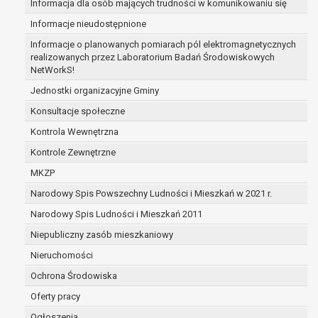
Informacja dla osób mających trudności w komunikowaniu się
zabezpieczenia ewentualnych roszczeń, a w
Informacje nieudostępnione
przypadku wyrażenia zgody na przetwarzanie
danych po zakończeniu i rozliczeniu umowy, do
Informacje o planowanych pomiarach pól elektromagnetycznych
realizowanych przez Laboratorium Badań Środowiskowych
czasu wycofania tej zgody.
NetWorkS!
Ponadto w przypadku umów o dofinansowanie
dane osobowe od momentu pozyskania
Jednostki organizacyjne Gminy
przechowywane są przez okres wynikający z
Konsultacje społeczne
umowy o dofinansowanie zawartej między
Kontrola Wewnętrzna
beneficjentem a określoną instytucją, trwałości
Kontrole Zewnętrzne
danego projektu i konieczności zachowania
dokumentacji projektu do celów kontrolnych.
MKZP
W związku z przetwarzaniem przez
Narodowy Spis Powszechny Ludności i Mieszkań w 2021 r.
administratora danych osobowych przysługuje
Narodowy Spis Ludności i Mieszkań 2011
Pani/Panu:
prawo dostępu do treści danych oraz
Niepubliczny zasób mieszkaniowy
otrzymywania ich kopii na podstawie art. 15
Nieruchomości
RODO;
Ochrona Środowiska
prawo do żądania sprostowania danych na
podstawie art. 16 RODO,
Oferty pracy
w przypadku gdy:
Ogłoszenia