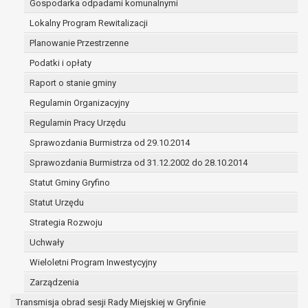
Gospodarka odpadami komunalnymi
(merytorycznych), a także obowiązków i
zadań zleconych przez instytucje
Lokalny Program Rewitalizacji
nadrzędne wobec Gminy;
Planowanie Przestrzenne
zawarcia i realizacji umów;
Podatki i opłaty
ochrony żywotnych interesów osoby, której
Raport o stanie gminy
dane dotyczą, lub innej osoby fizycznej;
wykonania zadania realizowanego w
Regulamin Organizacyjny
interesie publicznym lub w ramach
Regulamin Pracy Urzędu
sprawowania władzy publicznej
Sprawozdania Burmistrza od 29.10.2014
powierzonej administratorowi;
w pozostałych przypadkach dane osobowe
Sprawozdania Burmistrza od 31.12.2002 do 28.10.2014
przetwarzane są wyłącznie na podstawie
Statut Gminy Gryfino
wcześniej udzielonej zgody w zakresie i celu
Statut Urzędu
określonym w treści zgody.
W związku z przetwarzaniem danych w celu
Strategia Rozwoju
wskazanym w pkt. 3, dane osobowe mogą być
Uchwały
udostępniane innym upoważnionym odbiorcom lub
Wieloletni Program Inwestycyjny
kategoriom odbiorców danych osobowych.
Odbiorcami mogą być:
Zarządzenia
podmioty, które przetwarzają dane
Transmisja obrad sesji Rady Miejskiej w Gryfinie