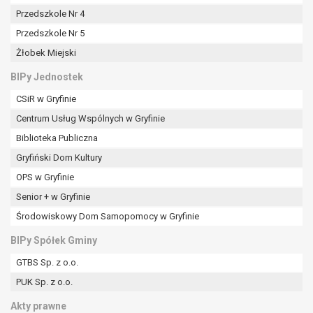
tym również profilowaniu.
Przedszkole Nr 4
Przedszkole Nr 5
Żłobek Miejski
BIPy Jednostek
CSiR w Gryfinie
Centrum Usług Wspólnych w Gryfinie
Biblioteka Publiczna
Gryfiński Dom Kultury
OPS w Gryfinie
Senior + w Gryfinie
Środowiskowy Dom Samopomocy w Gryfinie
BIPy Spółek Gminy
GTBS Sp. z o.o.
PUK Sp. z o.o.
Akty prawne