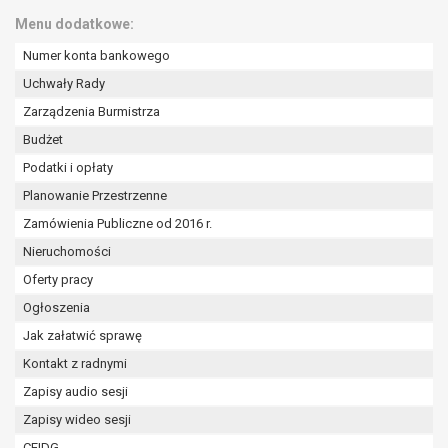
wykonania zadania realizowanego w
Menu dodatkowe:
interesie publicznym lub w ramach
sprawowania władzy publicznej
Numer konta bankowego
powierzonej administratorowi bądź
Uchwały Rady
niezbędność przetwarzania do celów
Zarządzenia Burmistrza
wynikających z prawnie
uzasadnionych interesów
Budżet
realizowanych przez administratora
Podatki i opłaty
lub przez stronę trzecią.
Planowanie Przestrzenne
Z przyczyn związanych z Pani/Pana
Zamówienia Publiczne od 2016 r.
szczególną sytuacją. W razie wniesienia
sprzeciwu, administrator nie może już
Nieruchomości
przetwarzać tych danych osobowych, chyba
Oferty pracy
że wykaże on istnienie ważnych prawnie
Ogłoszenia
uzasadnionych podstaw do przetwarzania,
Jak załatwić sprawę
nadrzędnych wobec interesów, praw i
wolności osoby, której dane dotyczą, lub
Kontakt z radnymi
podstaw do ustalenia, dochodzenia lub
Zapisy audio sesji
obrony roszczeń.
Zapisy wideo sesji
CEIDG