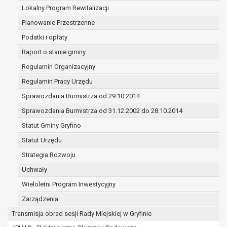
(merytorycznych), a także obowiązków i
Lokalny Program Rewitalizacji
zadań zleconych przez instytucje
Planowanie Przestrzenne
nadrzędne wobec Gminy;
Podatki i opłaty
zawarcia i realizacji umów;
ochrony żywotnych interesów osoby, której
Raport o stanie gminy
dane dotyczą, lub innej osoby fizycznej;
Regulamin Organizacyjny
wykonania zadania realizowanego w
Regulamin Pracy Urzędu
interesie publicznym lub w ramach
sprawowania władzy publicznej
Sprawozdania Burmistrza od 29.10.2014
powierzonej administratorowi;
Sprawozdania Burmistrza od 31.12.2002 do 28.10.2014
w pozostałych przypadkach dane osobowe
Statut Gminy Gryfino
przetwarzane są wyłącznie na podstawie
wcześniej udzielonej zgody w zakresie i celu
Statut Urzędu
określonym w treści zgody.
Strategia Rozwoju
W związku z przetwarzaniem danych w celu
Uchwały
wskazanym w pkt. 3, dane osobowe mogą być
udostępniane innym upoważnionym odbiorcom lub
Wieloletni Program Inwestycyjny
kategoriom odbiorców danych osobowych.
Zarządzenia
Odbiorcami mogą być:
Transmisja obrad sesji Rady Miejskiej w Gryfinie
podmioty, które przetwarzają dane