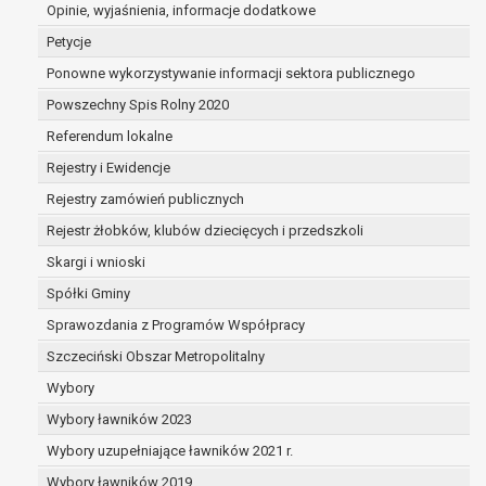
dane są nieprawidłowe lub
Opinie, wyjaśnienia, informacje dodatkowe
niekompletne;
Petycje
prawo do żądania usunięcia danych
Ponowne wykorzystywanie informacji sektora publicznego
osobowych (tzw. prawo do bycia
Powszechny Spis Rolny 2020
zapomnianym) na podstawie art. 17 RODO,
w przypadku gdy:
Referendum lokalne
dane nie są już niezbędne do celów,
Rejestry i Ewidencje
dla których były zebrane lub w inny
Rejestry zamówień publicznych
sposób przetwarzane,
osoba, której dane dotyczą, wniosła
Rejestr żłobków, klubów dziecięcych i przedszkoli
sprzeciw wobec przetwarzania
Skargi i wnioski
danych osobowych,
Spółki Gminy
osoba, której dane dotyczą wycofała
zgodę na przetwarzanie danych
Sprawozdania z Programów Współpracy
osobowych, która jest podstawą
Szczeciński Obszar Metropolitalny
przetwarzania danych i nie ma innej
Wybory
podstawy prawnej przetwarzania
danych,
Wybory ławników 2023
dane osobowe przetwarzane są
Wybory uzupełniające ławników 2021 r.
niezgodnie z prawem,
Wybory ławników 2019