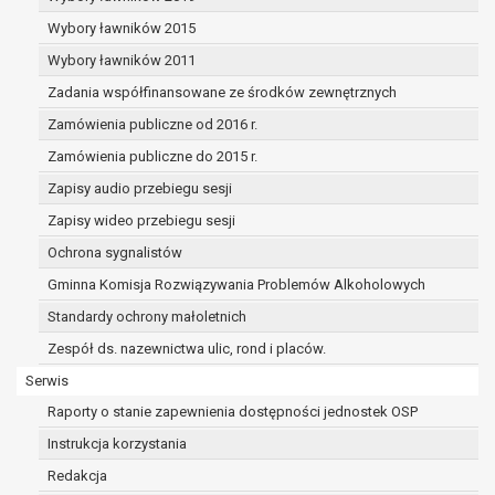
dane osobowe muszą być usunięte w
celu wywiązania się z obowiązku
Wybory ławników 2015
wynikającego z przepisów prawa;
Wybory ławników 2011
prawo do żądania ograniczenia
Zadania współfinansowane ze środków zewnętrznych
przetwarzania danych osobowych na
podstawie art. 18 RODO, w przypadku gdy:
Zamówienia publiczne od 2016 r.
osoba, której dane dotyczą
Zamówienia publiczne do 2015 r.
kwestionuje prawidłowość danych
Zapisy audio przebiegu sesji
osobowych – na okres pozwalający
administratorowi sprawdzić
Zapisy wideo przebiegu sesji
prawidłowość tych danych,
Ochrona sygnalistów
przetwarzanie danych jest niezgodne
Gminna Komisja Rozwiązywania Problemów Alkoholowych
z prawem, a osoba, której dane
Standardy ochrony małoletnich
dotyczą, sprzeciwia się usunięciu
danych, żądając w zamian ich
Zespół ds. nazewnictwa ulic, rond i placów.
ograniczenia,
Serwis
administrator nie potrzebuje już
Raporty o stanie zapewnienia dostępności jednostek OSP
danych dla swoich celów, ale osoba,
której dane dotyczą, potrzebuje ich do
Instrukcja korzystania
ustalenia, obrony lub dochodzenia
Redakcja
roszczeń,