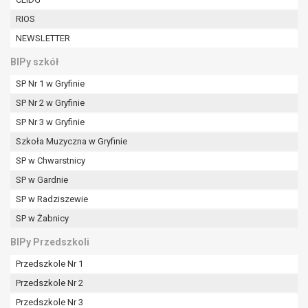
W przypadku gdy przetwarzanie danych
RIOS
osobowych odbywa się na podstawie zgody osoby
na przetwarzanie danych osobowych (art. 6 ust. 1
NEWSLETTER
lit a RODO), przysługuje Pani/Panu prawo do
BIPy szkół
cofnięcia tej zgody w dowolnym momencie.
Cofnięcie to nie ma wpływu na zgodność
SP Nr 1 w Gryfinie
przetwarzania, którego dokonano na podstawie
SP Nr 2 w Gryfinie
zgody przed jej cofnięciem.
SP Nr 3 w Gryfinie
Przysługuje Pani/Panu prawo wniesienia skargi do
Szkoła Muzyczna w Gryfinie
organu nadzorczego na niezgodne z prawem
przetwarzanie Pani/Pana danych osobowych
SP w Chwarstnicy
przez administratora.
SP w Gardnie
Organem właściwym do wniesienia skargi jest
SP w Radziszewie
Prezes Urzędu Ochrony Danych Osobowych.
W zależności od sfery, w której przetwarzane są
SP w Żabnicy
dane osobowe, podanie danych osobowych jest
BIPy Przedszkoli
dobrowolne albo jest wymogiem ustawowym lub
umownym.
Przedszkole Nr 1
Pani/Pana dane nie będą poddawane
Przedszkole Nr 2
zautomatyzowanemu podejmowaniu decyzji, w
Przedszkole Nr 3