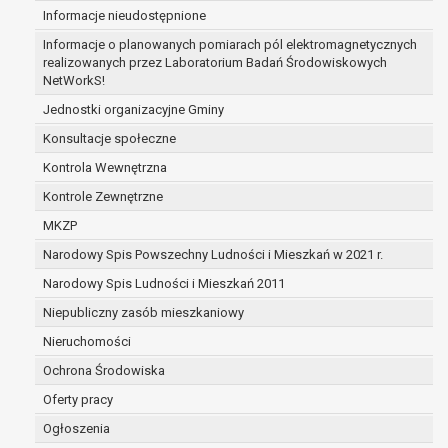
Informacje nieudostępnione
zabezpieczenia ewentualnych roszczeń, a w
przypadku wyrażenia zgody na przetwarzanie
Informacje o planowanych pomiarach pól elektromagnetycznych
danych po zakończeniu i rozliczeniu umowy, do
realizowanych przez Laboratorium Badań Środowiskowych
NetWorkS!
czasu wycofania tej zgody.
Ponadto w przypadku umów o dofinansowanie
Jednostki organizacyjne Gminy
dane osobowe od momentu pozyskania
Konsultacje społeczne
przechowywane są przez okres wynikający z
Kontrola Wewnętrzna
umowy o dofinansowanie zawartej między
beneficjentem a określoną instytucją, trwałości
Kontrole Zewnętrzne
danego projektu i konieczności zachowania
MKZP
dokumentacji projektu do celów kontrolnych.
Narodowy Spis Powszechny Ludności i Mieszkań w 2021 r.
W związku z przetwarzaniem przez
administratora danych osobowych przysługuje
Narodowy Spis Ludności i Mieszkań 2011
Pani/Panu:
Niepubliczny zasób mieszkaniowy
prawo dostępu do treści danych oraz
Nieruchomości
otrzymywania ich kopii na podstawie art. 15
RODO;
Ochrona Środowiska
prawo do żądania sprostowania danych na
Oferty pracy
podstawie art. 16 RODO,
Ogłoszenia
w przypadku gdy: