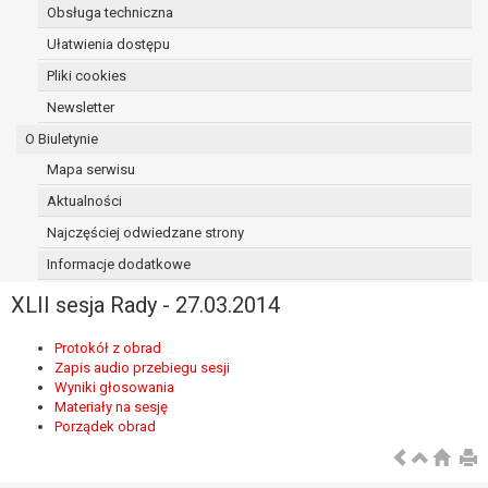
Obsługa techniczna
osoba, której dane dotyczą, wniosła
sprzeciw wobec przetwarzania
Ułatwienia dostępu
danych - do czasu ustalenia czy
Pliki cookies
prawnie uzasadnione podstawy po
Newsletter
stronie administratora są nadrzędne
wobec podstawy sprzeciwu;
O Biuletynie
prawo do przenoszenia danych na
Mapa serwisu
podstawie art. 20 RODO, w przypadku gdy
Aktualności
łącznie spełnione są następujące przesłanki:
przetwarzanie danych odbywa się na
Najczęściej odwiedzane strony
podstawie umowy zawartej z osobą,
Informacje dodatkowe
której dane dotyczą lub na podstawie
XLII sesja Rady - 27.03.2014
zgody wyrażonej przez tą osobę,
przetwarzanie odbywa się w sposób
Protokół z obrad
zautomatyzowany;
Zapis audio przebiegu sesji
prawo sprzeciwu wobec przetwarzania
Wyniki głosowania
danych na podstawie art. 21 RODO, wobec
Materiały na sesję
przetwarzania danych osobowych, którego
Porządek obrad
podstawą prawną jest:
niezbędność przetwarzania do