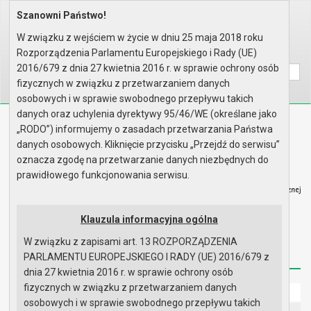
Szanowni Państwo!
Home
Organy
Rada Miejska
VI kadencja Rady Miejskiej
Sesje Rady Miejskiej
XLII sesja Rady - 27.03.2014
W związku z wejściem w życie w dniu 25 maja 2018 roku
Rozporządzenia Parlamentu Europejskiego i Rady (UE)
Wyszukaj na stronie:
A
A
A
2016/679 z dnia 27 kwietnia 2016 r. w sprawie ochrony osób
fizycznych w związku z przetwarzaniem danych
osobowych i w sprawie swobodnego przepływu takich
danych oraz uchylenia dyrektywy 95/46/WE (określane jako
Biuletyn Informacji Publicznej
„RODO”) informujemy o zasadach przetwarzania Państwa
Urząd Miasta i Gminy w Gryfinie
danych osobowych. Kliknięcie przycisku „Przejdź do serwisu”
oznacza zgodę na przetwarzanie danych niezbędnych do
prawidłowego funkcjonowania serwisu.
Klauzula informacyjna ogólna
Strona główna
Mapa serwisu
Aktualności
W związku z zapisami art. 13 ROZPORZĄDZENIA
Redakcja
Instrukcja korzystania
Dostępność
PARLAMENTU EUROPEJSKIEGO I RADY (UE) 2016/679 z
dnia 27 kwietnia 2016 r. w sprawie ochrony osób
fizycznych w związku z przetwarzaniem danych
Strona główna
osobowych i w sprawie swobodnego przepływu takich