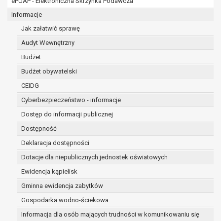
ePUAP - Elektroniczna Skrzynka Podawcza
osobowe w imieniu administratora na
podstawie zawartej z nim umowy
Informacje
powierzenia przetwarzania danych
Jak załatwić sprawę
osobowych;
Audyt Wewnętrzny
podmioty upoważnione do odbioru danych
osobowych na podstawie odpowiednich
Budżet
przepisów prawa.
Budżet obywatelski
Pani/Pana dane osobowe będą przetwarzane
CEIDG
przez okres niezbędny do realizacji celu dla jakiego
zostały zebrane oraz zgodnie z terminami
Cyberbezpieczeństwo - informacje
archiwizacji określonymi przez przepisy prawa
Dostęp do informacji publicznej
powszechnie obowiązującego.
Dostępność
W przypadku, gdy dane osobowe przetwarzane są
na podstawie zgody osoby, której dane dotyczą
Deklaracja dostępności
przetwarzanie odbywa się do czasu wycofania tej
Dotacje dla niepublicznych jednostek oświatowych
zgody.
Ewidencja kąpielisk
W przypadku, gdy dane osobowe przetwarzane są
Gminna ewidencja zabytków
w celu zawarcia i realizacji umowy przetwarzanie
odbywa się przez okres niezbędny do realizacji
Gospodarka wodno-ściekowa
zawartej umowy, a po tym czasie w zakresie
Informacja dla osób mających trudności w komunikowaniu się
wymaganym przez przepisy prawa lub dla