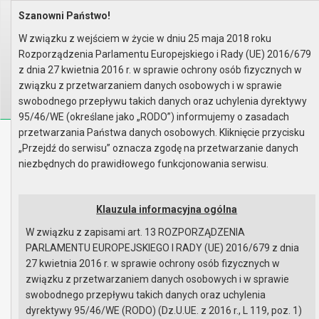
Szanowni Państwo!
Home
Organy
Rada Miejska
VI kadencja Rady Miejskiej
Sesje Rady Miejskiej
XVIII sesja Rady - 22.03.2012
W związku z wejściem w życie w dniu 25 maja 2018 roku
Wyniki głosowania
Rozporządzenia Parlamentu Europejskiego i Rady (UE) 2016/679
Wyszukaj na stronie:
A
z dnia 27 kwietnia 2016 r. w sprawie ochrony osób fizycznych w
A
A
związku z przetwarzaniem danych osobowych i w sprawie
swobodnego przepływu takich danych oraz uchylenia dyrektywy
95/46/WE (określane jako „RODO”) informujemy o zasadach
przetwarzania Państwa danych osobowych. Kliknięcie przycisku
Biuletyn Informacji Publicznej
„Przejdź do serwisu” oznacza zgodę na przetwarzanie danych
Urząd Miasta i Gminy w Gryfinie
niezbędnych do prawidłowego funkcjonowania serwisu.
Klauzula informacyjna ogólna
W związku z zapisami art. 13 ROZPORZĄDZENIA
PARLAMENTU EUROPEJSKIEGO I RADY (UE) 2016/679 z dnia
Strona główna
Mapa serwisu
Aktualności
27 kwietnia 2016 r. w sprawie ochrony osób fizycznych w
Redakcja
Instrukcja korzystania
Dostępność
związku z przetwarzaniem danych osobowych i w sprawie
swobodnego przepływu takich danych oraz uchylenia
dyrektywy 95/46/WE (RODO) (Dz.U.UE. z 2016 r., L 119, poz. 1)
Strona główna