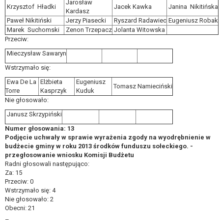
Jarosław
Krzysztof Hładki
Jacek Kawka
Janina Nikitińska
Kardasz
Paweł Nikitiński
Jerzy Piasecki
Ryszard Radawiec
Eugeniusz Robak
Marek Suchomski
Zenon Trzepacz
Jolanta Witowska
Przeciw:
Mieczysław Sawaryn
Wstrzymało się:
Ewa De La
Elżbieta
Eugeniusz
Tomasz Namieciński
Torre
Kasprzyk
Kuduk
Nie głosowało:
Janusz Skrzypiński
Numer głosowania: 13
Podjęcie uchwały w sprawie wyrażenia zgody na wyodrębnienie w
budżecie gminy w roku 2013 środków funduszu sołeckiego. -
przegłosowanie wniosku Komisji Budżetu
Radni głosowali następująco:
Za: 15
Przeciw: 0
Wstrzymało się: 4
Nie głosowało: 2
Obecni: 21