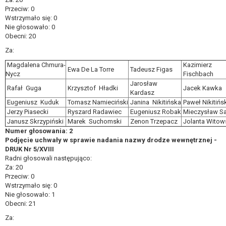
roszczeń.
Przeciw: 0
Wstrzymało się: 0
Nie głosowało: 0
W przypadku gdy przetwarzanie danych osobowych
Obecni: 20
odbywa się na podstawie zgody osoby na przetwarzanie
Za:
danych osobowych (art. 6 ust. 1 lit a RODO), przysługuje
Pani/Panu prawo do cofnięcia tej zgody w dowolnym
Magdalena Chmura-
Kazimierz
Ewa De La Torre
Tadeusz Figas
Nycz
Fischbach
momencie. Cofnięcie to nie ma wpływu na zgodność
Jarosław
przetwarzania, którego dokonano na podstawie zgody
Rafał Guga
Krzysztof Hładki
Jacek Kawka
Kardasz
przed jej cofnięciem.
Eugeniusz Kuduk
Tomasz Namieciński
Janina Nikitińska
Paweł Nikitińs
Przysługuje Pani/Panu prawo wniesienia skargi do
Jerzy Piasecki
Ryszard Radawiec
Eugeniusz Robak
Mieczysław S
organu nadzorczego na niezgodne z prawem
Janusz Skrzypiński
Marek Suchomski
Zenon Trzepacz
Jolanta Witow
przetwarzanie Pani/Pana danych osobowych przez
Numer głosowania: 2
Podjęcie uchwały w sprawie nadania nazwy drodze wewnętrznej -
administratora.
DRUK Nr 5/XVIII
Organem właściwym do wniesienia skargi jest Prezes
Radni głosowali następująco:
Urzędu Ochrony Danych Osobowych.
Za: 20
W zależności od sfery, w której przetwarzane są dane
Przeciw: 0
Wstrzymało się: 0
osobowe, podanie danych osobowych jest dobrowolne
Nie głosowało: 1
albo jest wymogiem ustawowym lub umownym.
Obecni: 21
Pani/Pana dane nie będą poddawane
Za:
zautomatyzowanemu podejmowaniu decyzji, w tym