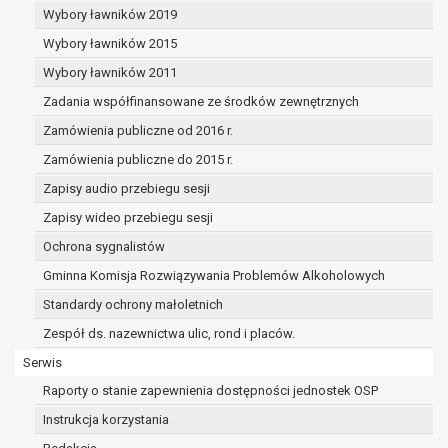
sprzeciwia się usunięciu danych, żądając w
Wybory ławników 2019
zamian ich ograniczenia,
Wybory ławników 2015
administrator nie potrzebuje już danych dla
swoich celów, ale osoba, której dane
Wybory ławników 2011
dotyczą, potrzebuje ich do ustalenia, obrony
Zadania współfinansowane ze środków zewnętrznych
lub dochodzenia roszczeń,
Zamówienia publiczne od 2016 r.
osoba, której dane dotyczą, wniosła
sprzeciw wobec przetwarzania danych - do
Zamówienia publiczne do 2015 r.
czasu ustalenia czy prawnie uzasadnione
Zapisy audio przebiegu sesji
podstawy po stronie administratora są
Zapisy wideo przebiegu sesji
nadrzędne wobec podstawy sprzeciwu;
prawo do przenoszenia danych na podstawie art.
Ochrona sygnalistów
20 RODO, w przypadku gdy łącznie spełnione są
Gminna Komisja Rozwiązywania Problemów Alkoholowych
następujące przesłanki:
Standardy ochrony małoletnich
przetwarzanie danych odbywa się na
podstawie umowy zawartej z osobą, której
Zespół ds. nazewnictwa ulic, rond i placów.
dane dotyczą lub na podstawie zgody
Serwis
wyrażonej przez tą osobę,
Raporty o stanie zapewnienia dostępności jednostek OSP
przetwarzanie odbywa się w sposób
zautomatyzowany;
Instrukcja korzystania
prawo sprzeciwu wobec przetwarzania danych na