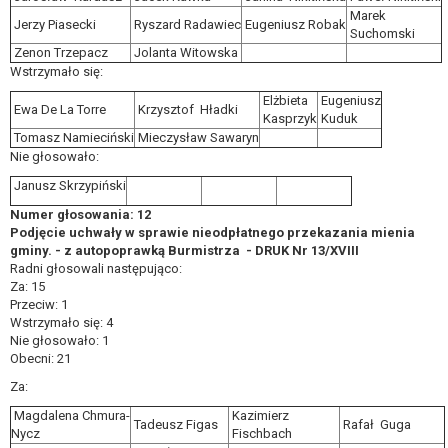
Marek
Jerzy Piasecki
Ryszard Radawiec
Eugeniusz Robak
Suchomski
Zenon Trzepacz
Jolanta Witowska
Wstrzymało się:
Elżbieta
Eugeniusz
Ewa De La Torre
Krzysztof Hładki
Kasprzyk
Kuduk
Tomasz Namieciński
Mieczysław Sawaryn
Nie głosowało:
Janusz Skrzypiński
Numer głosowania: 12
Podjęcie uchwały w sprawie nieodpłatnego przekazania mienia
gminy. - z autopoprawką Burmistrza - DRUK Nr 13/XVIII
Radni głosowali następująco:
Za: 15
Przeciw: 1
Wstrzymało się: 4
Nie głosowało: 1
Obecni: 21
Za:
Magdalena Chmura-
Kazimierz
Tadeusz Figas
Rafał Guga
Nycz
Fischbach