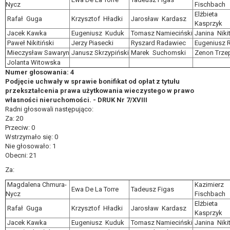
Nycz
Fischbach
Elżbieta
Rafał Guga
Krzysztof Hładki
Jarosław Kardasz
Kasprzyk
Jacek Kawka
Eugeniusz Kuduk
Tomasz Namieciński
Janina Niki
Paweł Nikitiński
Jerzy Piasecki
Ryszard Radawiec
Eugeniusz 
Mieczysław Sawaryn
Janusz Skrzypiński
Marek Suchomski
Zenon Trze
Jolanta Witowska
Numer głosowania: 4
Podjęcie uchwały w sprawie bonifikat od opłat z tytułu
przekształcenia prawa użytkowania wieczystego w prawo
własności nieruchomości. - DRUK Nr 7/XVIII
Radni głosowali następująco:
Za: 20
Przeciw: 0
Wstrzymało się: 0
Nie głosowało: 1
Obecni: 21
Za:
Magdalena Chmura-
Kazimierz
Ewa De La Torre
Tadeusz Figas
Nycz
Fischbach
Elżbieta
Rafał Guga
Krzysztof Hładki
Jarosław Kardasz
Kasprzyk
Jacek Kawka
Eugeniusz Kuduk
Tomasz Namieciński
Janina Niki