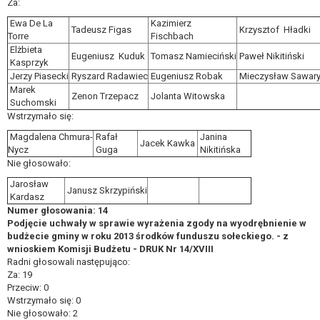
Za:
Ewa De La
Kazimierz
Tadeusz Figas
Krzysztof Hładki
Torre
Fischbach
Elżbieta
Eugeniusz Kuduk
Tomasz Namieciński
Paweł Nikitiński
Kasprzyk
Jerzy Piasecki
Ryszard Radawiec
Eugeniusz Robak
Mieczysław Sawar
Marek
Zenon Trzepacz
Jolanta Witowska
Suchomski
Wstrzymało się:
Magdalena Chmura-
Rafał
Janina
Jacek Kawka
Nycz
Guga
Nikitińska
Nie głosowało:
Jarosław
Janusz Skrzypiński
Kardasz
Numer głosowania: 14
Podjęcie uchwały w sprawie wyrażenia zgody na wyodrębnienie w
budżecie gminy w roku 2013 środków funduszu sołeckiego. - z
wnioskiem Komisji Budżetu - DRUK Nr 14/XVIII
Radni głosowali następująco:
Za: 19
Przeciw: 0
Wstrzymało się: 0
Nie głosowało: 2