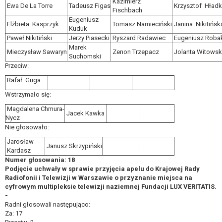
Kazimierz
Ewa De La Torre
Tadeusz Figas
Krzysztof Hładk
Fischbach
Eugeniusz
Elżbieta Kasprzyk
Tomasz Namieciński
Janina Nikitińsk
Kuduk
Paweł Nikitiński
Jerzy Piasecki
Ryszard Radawiec
Eugeniusz Roba
Marek
Mieczysław Sawaryn
Zenon Trzepacz
Jolanta Witows
Suchomski
Przeciw:
Rafał Guga
Wstrzymało się:
Magdalena Chmura-
Jacek Kawka
Nycz
Nie głosowało:
Jarosław
Janusz Skrzypiński
Kardasz
Numer głosowania: 18
Podjęcie uchwały w sprawie przyjęcia apelu do Krajowej Rady
Radiofonii i Telewizji w Warszawie o przyznanie miejsca na
cyfrowym multipleksie telewizji naziemnej Fundacji LUX VERITATIS.
-
Radni głosowali następująco:
Za: 17