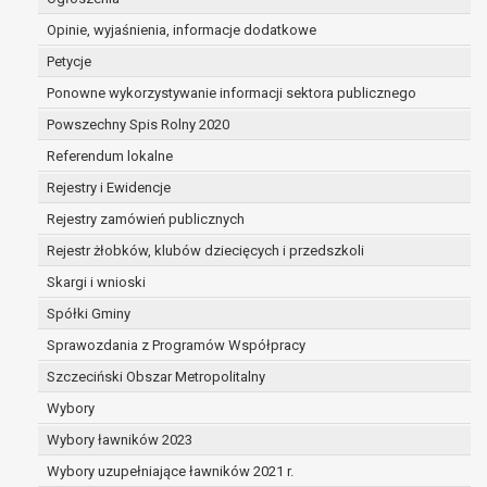
osobowych,
Opinie, wyjaśnienia, informacje dodatkowe
osoba, której dane dotyczą wycofała zgodę
na przetwarzanie danych osobowych, która
Petycje
jest podstawą przetwarzania danych i nie
Ponowne wykorzystywanie informacji sektora publicznego
ma innej podstawy prawnej przetwarzania
Powszechny Spis Rolny 2020
danych,
dane osobowe przetwarzane są niezgodnie
Referendum lokalne
z prawem,
Rejestry i Ewidencje
dane osobowe muszą być usunięte w celu
Rejestry zamówień publicznych
wywiązania się z obowiązku wynikającego
z przepisów prawa;
Rejestr żłobków, klubów dziecięcych i przedszkoli
prawo do żądania ograniczenia przetwarzania
Skargi i wnioski
danych osobowych na podstawie art. 18 RODO, w
Spółki Gminy
przypadku gdy:
osoba, której dane dotyczą kwestionuje
Sprawozdania z Programów Współpracy
prawidłowość danych osobowych – na
Szczeciński Obszar Metropolitalny
okres pozwalający administratorowi
Wybory
sprawdzić prawidłowość tych danych,
Wybory ławników 2023
przetwarzanie danych jest niezgodne z
prawem, a osoba, której dane dotyczą,
Wybory uzupełniające ławników 2021 r.