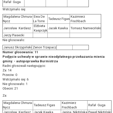
Rafał Guga
Wstrzymało się:
Magdalena Chmura-
Ewa De
Kazimierz
Tadeusz Figas
Nycz
La Torre
Fischbach
Elżbieta
Jarosław Kardasz
Jacek Kawka
Tomasz Namieciński
Kasprzyk
Jerzy Piasecki
Nie głosowało:
Janusz Skrzypiński
Zenon Trzepacz
Numer głosowania: 11
Podjęcie uchwały w sprawie nieodpłatnego przekazania mienia
gminy. - autopoprawka Burmistrza
Radni głosowali następująco:
Za: 14
Przeciw: 0
Wstrzymało się: 6
Nie głosowało: 1
Obecni: 21
Za:
Magdalena Chmura-
Kazimierz
Tadeusz Figas
Rafał Guga
Nycz
Fischbach
Jarosław Kardasz
Jacek Kawka
Janina Nikitińska
Paweł Nikitiński