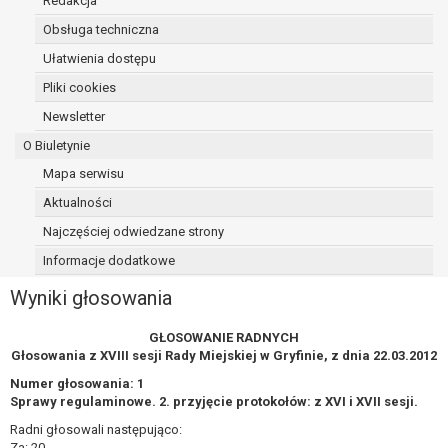
Redakcja
podstawie art. 21 RODO, wobec przetwarzania
Obsługa techniczna
danych osobowych, którego podstawą prawną
Ułatwienia dostępu
jest:
niezbędność przetwarzania do wykonania
Pliki cookies
zadania realizowanego w interesie
Newsletter
publicznym lub w ramach sprawowania
O Biuletynie
władzy publicznej powierzonej
administratorowi bądź
Mapa serwisu
niezbędność przetwarzania do celów
Aktualności
wynikających z prawnie uzasadnionych
Najczęściej odwiedzane strony
interesów realizowanych przez
administratora lub przez stronę trzecią.
Informacje dodatkowe
Z przyczyn związanych z Pani/Pana szczególną
Wyniki głosowania
sytuacją. W razie wniesienia sprzeciwu,
administrator nie może już przetwarzać tych
GŁOSOWANIE RADNYCH
danych osobowych, chyba że wykaże on istnienie
Głosowania z XVIII sesji Rady Miejskiej w Gryfinie, z dnia 22.03.2012
ważnych prawnie uzasadnionych podstaw do
Numer głosowania: 1
przetwarzania, nadrzędnych wobec interesów,
Sprawy regulaminowe. 2. przyjęcie protokołów: z XVI i XVII sesji.
praw i wolności osoby, której dane dotyczą, lub
Radni głosowali następująco:
podstaw do ustalenia, dochodzenia lub obrony
Za: 20