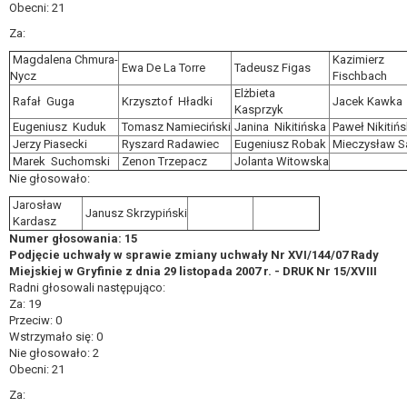
Obecni: 21
Za:
Magdalena Chmura-
Kazimierz
Ewa De La Torre
Tadeusz Figas
Nycz
Fischbach
Elżbieta
Rafał Guga
Krzysztof Hładki
Jacek Kawka
Kasprzyk
Eugeniusz Kuduk
Tomasz Namieciński
Janina Nikitińska
Paweł Nikitińs
Jerzy Piasecki
Ryszard Radawiec
Eugeniusz Robak
Mieczysław S
Marek Suchomski
Zenon Trzepacz
Jolanta Witowska
Nie głosowało:
Jarosław
Janusz Skrzypiński
Kardasz
Numer głosowania: 15
Podjęcie uchwały w sprawie zmiany uchwały Nr XVI/144/07 Rady
Miejskiej w Gryfinie z dnia 29 listopada 2007 r. - DRUK Nr 15/XVIII
Radni głosowali następująco:
Za: 19
Przeciw: 0
Wstrzymało się: 0
Nie głosowało: 2
Obecni: 21
Za: