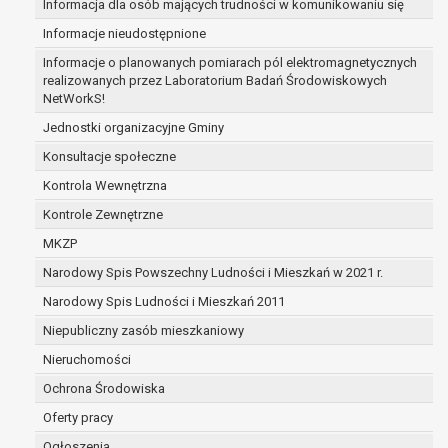
Informacja dla osób mających trudności w komunikowaniu się
zawartej między beneficjentem a określoną instytucją,
Informacje nieudostępnione
trwałości danego projektu i konieczności zachowania
dokumentacji projektu do celów kontrolnych.
Informacje o planowanych pomiarach pól elektromagnetycznych
realizowanych przez Laboratorium Badań Środowiskowych
W związku z przetwarzaniem przez administratora
NetWorkS!
danych osobowych przysługuje Pani/Panu:
prawo dostępu do treści danych oraz
Jednostki organizacyjne Gminy
otrzymywania ich kopii na podstawie art. 15
Konsultacje społeczne
RODO;
Kontrola Wewnętrzna
prawo do żądania sprostowania danych na
Kontrole Zewnętrzne
podstawie art. 16 RODO,
w przypadku gdy:
MKZP
dane są nieprawidłowe lub niekompletne;
Narodowy Spis Powszechny Ludności i Mieszkań w 2021 r.
prawo do żądania usunięcia danych osobowych
Narodowy Spis Ludności i Mieszkań 2011
(tzw. prawo do bycia zapomnianym) na podstawie
art. 17 RODO, w przypadku gdy:
Niepubliczny zasób mieszkaniowy
dane nie są już niezbędne do celów, dla
Nieruchomości
których były zebrane lub w inny sposób
Ochrona Środowiska
przetwarzane,
osoba, której dane dotyczą, wniosła
Oferty pracy
sprzeciw wobec przetwarzania danych
Ogłoszenia