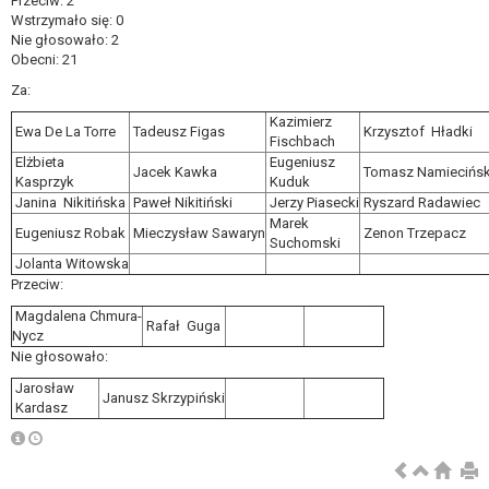
Przeciw: 2
Wstrzymało się: 0
Nie głosowało: 2
Obecni: 21
Za:
Kazimierz
Ewa De La Torre
Tadeusz Figas
Krzysztof Hładki
Fischbach
Elżbieta
Eugeniusz
Jacek Kawka
Tomasz Namiecińsk
Kasprzyk
Kuduk
Janina Nikitińska
Paweł Nikitiński
Jerzy Piasecki
Ryszard Radawiec
Marek
Eugeniusz Robak
Mieczysław Sawaryn
Zenon Trzepacz
Suchomski
Jolanta Witowska
Przeciw:
Magdalena Chmura-
Rafał Guga
Nycz
Nie głosowało:
Jarosław
Janusz Skrzypiński
Kardasz