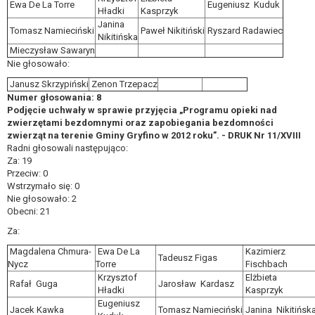
Ewa De La Torre
Eugeniusz Kuduk
Hładki
Kasprzyk
Janina
Tomasz Namieciński
Paweł Nikitiński
Ryszard Radawiec
Nikitińska
Mieczysław Sawaryn
Nie głosowało:
Janusz Skrzypiński
Zenon Trzepacz
Numer głosowania: 8
Podjęcie uchwały w sprawie przyjęcia „Programu opieki nad
zwierzętami bezdomnymi oraz zapobiegania bezdomności
zwierząt na terenie Gminy Gryfino w 2012 roku”. - DRUK Nr 11/XVIII
Radni głosowali następująco:
Za: 19
Przeciw: 0
Wstrzymało się: 0
Nie głosowało: 2
Obecni: 21
Za:
Magdalena Chmura-
Ewa De La
Kazimierz
Tadeusz Figas
Nycz
Torre
Fischbach
Krzysztof
Elżbieta
Rafał Guga
Jarosław Kardasz
Hładki
Kasprzyk
Eugeniusz
Jacek Kawka
Tomasz Namieciński
Janina Nikitińsk