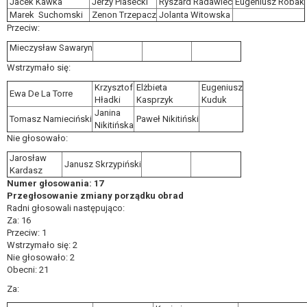
Jacek Kawka
Jerzy Piasecki
Ryszard Radawiec
Eugeniusz Robak
Marek Suchomski
Zenon Trzepacz
Jolanta Witowska
Przeciw:
Mieczysław Sawaryn
Wstrzymało się:
Krzysztof
Elżbieta
Eugeniusz
Ewa De La Torre
Hładki
Kasprzyk
Kuduk
Janina
Tomasz Namieciński
Paweł Nikitiński
Nikitińska
Nie głosowało:
Jarosław
Janusz Skrzypiński
Kardasz
Numer głosowania: 17
Przegłosowanie zmiany porządku obrad
Radni głosowali następująco:
Za: 16
Przeciw: 1
Wstrzymało się: 2
Nie głosowało: 2
Obecni: 21
Za: