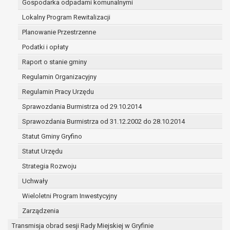
Gospodarka odpadami komunalnymi
ochrony żywotnych interesów osoby, której dane
dotyczą, lub innej osoby fizycznej;
Lokalny Program Rewitalizacji
wykonania zadania realizowanego w interesie
Planowanie Przestrzenne
publicznym lub w ramach sprawowania władzy
Podatki i opłaty
publicznej powierzonej administratorowi;
Raport o stanie gminy
w pozostałych przypadkach dane osobowe
przetwarzane są wyłącznie na podstawie
Regulamin Organizacyjny
wcześniej udzielonej zgody w zakresie i celu
Regulamin Pracy Urzędu
określonym w treści zgody.
Sprawozdania Burmistrza od 29.10.2014
W związku z przetwarzaniem danych w celu
wskazanym w pkt. 3, dane osobowe mogą być
Sprawozdania Burmistrza od 31.12.2002 do 28.10.2014
udostępniane innym upoważnionym odbiorcom lub
Statut Gminy Gryfino
kategoriom odbiorców danych osobowych. Odbiorcami
Statut Urzędu
mogą być:
podmioty, które przetwarzają dane osobowe w
Strategia Rozwoju
imieniu administratora na podstawie zawartej z
Uchwały
nim umowy powierzenia przetwarzania danych
Wieloletni Program Inwestycyjny
osobowych;
podmioty upoważnione do odbioru danych
Zarządzenia
osobowych na podstawie odpowiednich
Transmisja obrad sesji Rady Miejskiej w Gryfinie