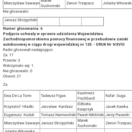
Marek
Mieczysław Sawaryn
Zenon Trzepacz
Jolanta Witowsk
Suchomski
Nie głosowało:
Janusz Skrzypiński
Numer głosowania: 6
Podjęcie uchwały w sprawie udzielenia Województwu
Zachodniopomorskiemu pomocy finansowej w przebudowie zatoki
autobusowej w ciągu drogi wojewódzkiej nr 120. - DRUK Nr 9/XVIII
Radni głosowali następująco:
Za: 17
Przeciw: 3
Wstrzymało się: 1
Nie głosowało: 0
Obecni: 21
Za:
Kazimierz
Ewa De La Torre
Tadeusz Figas
Rafał Guga
Fischbach
Elżbieta
Krzysztof Hładki
Jarosław Kardasz
Jacek Kawka
Kasprzyk
Eugeniusz Kuduk
Tomasz Namieciński
Paweł Nikitiński
Jerzy Piasecki
Marek
Mieczysław Sawaryn
Janusz Skrzypiński
Zenon Trzepac
Suchomski
Jolanta Witowska