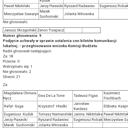
Kuduk
Paweł Nikitiński
Jerzy Piasecki
Ryszard Radawiec
Eugeniusz Roba
Marek
Mieczysław Sawaryn
Jolanta Witowska
Suchomski
Nie głosowało:
Janusz Skrzypiński
Zenon Trzepacz
Numer głosowania: 9
Podjęcie uchwały w sprawie ustalenia cen biletów komunikacji
lokalnej. - przegłosowanie wniosku Komisji Budżetu
Radni głosowali następująco:
Za: 18
Przeciw: 0
Wstrzymało się: 1
Nie głosowało: 2
Obecni: 21
Za:
Magdalena Chmura-
Kazimierz
Ewa De La Torre
Tadeusz Figas
Nycz
Fischbach
Jarosław
Rafał Guga
Krzysztof Hładki
Elżbieta Kasp
Kardasz
Eugeniusz Kuduk
Tomasz Namieciński
Janina Nikitińska
Paweł Nikitińs
Jerzy Piasecki
Ryszard Radawiec
Eugeniusz Robak
Mieczysław S
Marek Suchomski
Jolanta Witowska