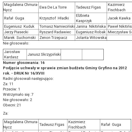
Magdalena Chmura-
Kazimierz
Ewa De La Torre
Tadeusz Figas
Nycz
Fischbach
Elżbieta
Rafał Guga
Krzysztof Hładki
Jacek Kawka
Kasprzyk
Eugeniusz Kuduk
Tomasz Namieciński
Janina Nikitińska
Paweł Nikitińs
Jerzy Piasecki
Ryszard Radawiec
Eugeniusz Robak
Mieczysław S
Marek Suchomski
Zenon Trzepacz
Jolanta Witowska
Nie głosowało:
Jarosław
Janusz Skrzypiński
Kardasz
Numer głosowania: 16
Podjęcie uchwały w sprawie zmian budżetu Gminy Gryfino na 2012
rok. - DRUK Nr 16/XVIII
Radni głosowali następująco:
Za: 11
Przeciw: 1
Wstrzymało się: 7
Nie głosowało: 2
Obecni: 21
Za:
Magdalena Chmura-
Kazimierz
Tadeusz Figas
Rafał Guga
Nycz
Fischbach