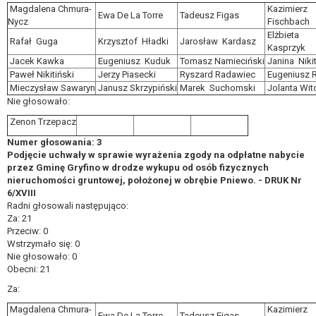
również profilowaniu.
Magdalena Chmura-
Kazimierz
Ewa De La Torre
Tadeusz Figas
Nycz
Fischbach
Elżbieta
Rafał Guga
Krzysztof Hładki
Jarosław Kardasz
Kasprzyk
Jacek Kawka
Eugeniusz Kuduk
Tomasz Namieciński
Janina Niki
Paweł Nikitiński
Jerzy Piasecki
Ryszard Radawiec
Eugeniusz 
Mieczysław Sawaryn
Janusz Skrzypiński
Marek Suchomski
Jolanta Wi
Nie głosowało:
Zenon Trzepacz
Numer głosowania: 3
Podjęcie uchwały w sprawie wyrażenia zgody na odpłatne nabycie
przez Gminę Gryfino w drodze wykupu od osób fizycznych
nieruchomości gruntowej, położonej w obrębie Pniewo. - DRUK Nr
6/XVIII
Radni głosowali następująco:
Za: 21
Przeciw: 0
Wstrzymało się: 0
Nie głosowało: 0
Obecni: 21
Za:
Magdalena Chmura-
Kazimierz
Ewa De La Torre
Tadeusz Figas