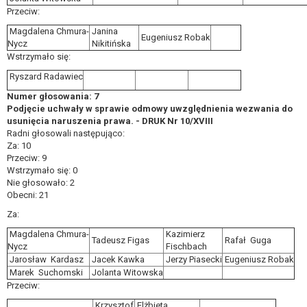
Przeciw:
Magdalena Chmura-
Janina
Eugeniusz Robak
Nycz
Nikitińska
Wstrzymało się:
Ryszard Radawiec
Numer głosowania: 7
Podjęcie uchwały w sprawie odmowy uwzględnienia wezwania do
usunięcia naruszenia prawa. - DRUK Nr 10/XVIII
Radni głosowali następująco:
Za: 10
Przeciw: 9
Wstrzymało się: 0
Nie głosowało: 2
Obecni: 21
Za:
Magdalena Chmura-
Kazimierz
Tadeusz Figas
Rafał Guga
Nycz
Fischbach
Jarosław Kardasz
Jacek Kawka
Jerzy Piasecki
Eugeniusz Robak
Marek Suchomski
Jolanta Witowska
Przeciw:
Krzysztof
Elżbieta