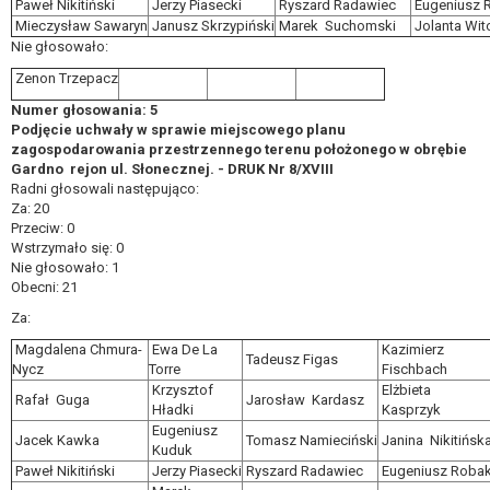
Paweł Nikitiński
Jerzy Piasecki
Ryszard Radawiec
Eugeniusz 
Mieczysław Sawaryn
Janusz Skrzypiński
Marek Suchomski
Jolanta Wi
Nie głosowało:
Zenon Trzepacz
Numer głosowania: 5
Podjęcie uchwały w sprawie miejscowego planu
zagospodarowania przestrzennego terenu położonego w obrębie
Gardno ­ rejon ul. Słonecznej. - DRUK Nr 8/XVIII
Radni głosowali następująco:
Za: 20
Przeciw: 0
Wstrzymało się: 0
Nie głosowało: 1
Obecni: 21
Za:
Magdalena Chmura-
Ewa De La
Kazimierz
Tadeusz Figas
Nycz
Torre
Fischbach
Krzysztof
Elżbieta
Rafał Guga
Jarosław Kardasz
Hładki
Kasprzyk
Eugeniusz
Jacek Kawka
Tomasz Namieciński
Janina Nikitińsk
Kuduk
Paweł Nikitiński
Jerzy Piasecki
Ryszard Radawiec
Eugeniusz Roba