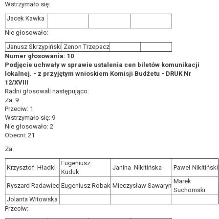
Wstrzymało się:
Jacek Kawka
Nie głosowało:
Janusz Skrzypiński
Zenon Trzepacz
Numer głosowania: 10
Podjęcie uchwały w sprawie ustalenia cen biletów komunikacji
lokalnej. - z przyjętym wnioskiem Komisji Budżetu - DRUK Nr
12/XVIII
Radni głosowali następująco:
Za: 9
Przeciw: 1
Wstrzymało się: 9
Nie głosowało: 2
Obecni: 21
Za:
Eugeniusz
Krzysztof Hładki
Janina Nikitińska
Paweł Nikitiński
Kuduk
Marek
Ryszard Radawiec
Eugeniusz Robak
Mieczysław Sawaryn
Suchomski
Jolanta Witowska
Przeciw: