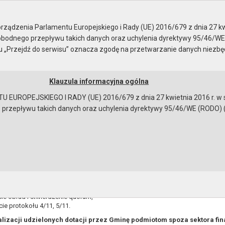
e
nie z dnia 29.03.2011 ..
ządzenia Parlamentu Europejskiego i Rady (UE) 2016/679 z dnia 27 kw
bodnego przepływu takich danych oraz uchylenia dyrektywy 95/46/WE
ku „Przejdź do serwisu” oznacza zgodę na przetwarzanie danych niezb
Klauzula informacyjna ogólna
a
Instrukcja korzystania
Dostępność
EUROPEJSKIEGO I RADY (UE) 2016/679 z dnia 27 kwietnia 2016 r. w s
epływu takich danych oraz uchylenia dyrektywy 95/46/WE (RODO) (Dz.U
brad
PORZĄDEK OBRAD
Komisji Budżetu, Finansów, Rolnictwa i Aktywności Gospoda
00
na posiedzeniu w dniu 29 marca 2011r. godz. 10
egulaminowe.
ie obrad i stwierdzenie quorum,
cie protokołu 4/11, 5/11.
ealizacji udzielonych dotacji przez Gminę podmiotom spoza sektora fi
bowiązującymi przepisami prawa w celu: