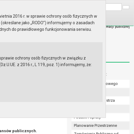
A
Wyszukaj na stronie:
A
A
ietnia 2016 r. w sprawie ochrony osób fizycznych w
 (określane jako „RODO”) informujemy o zasadach
ędnych do prawidłowego funkcjonowania serwisu.
prawie ochrony osób fizycznych w związku z
.UE. z 2016 r., L 119, poz. 1) informujemy, że:
Menu dodatkowe:
Numer konta bankowego
Uchwały Rady
rczej
Zarządzenia Burmistrza
Budżet
Podatki i opłaty
Planowanie Przestrzenne
nansów publicznych.
Zamówienia Publiczne od