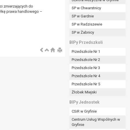
ści zmierzających do
SP w Chwarstnicy
ółkę prawa handlowego –
SP w Gardnie
padku gdy:
SP w Radziszewie
SP w Żabnicy
nia danych i nie ma innej podstawy prawnej
BIPy Przedszkoli
Przedszkole Nr 1
Przedszkole Nr 2
Przedszkole Nr 3
wi sprawdzić prawidłowość tych danych,
Przedszkole Nr 4
ądając w zamian ich ograniczenia,
Przedszkole Nr 5
enia, obrony lub dochodzenia roszczeń,
Żłobek Miejski
sadnione podstawy po stronie administratora są
BIPy Jednostek
i:
CSiR w Gryfinie
zgody wyrażonej przez tą osobę,
Centrum Usług Wspólnych w
órego podstawą prawną jest:
Gryfinie