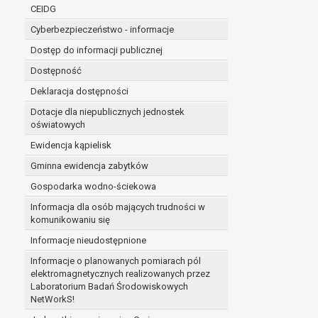
niezbędność przetwarzania do wykonania 
CEIDG
administratorowi bądź
Cyberbezpieczeństwo - informacje
niezbędność przetwarzania do celów wynik
Z przyczyn związanych z Pani/Pana szczególną s
Dostęp do informacji publicznej
on istnienie ważnych prawnie uzasadnionych pod
Dostępność
ustalenia, dochodzenia lub obrony roszczeń.
Deklaracja dostępności
Dotacje dla niepublicznych jednostek
W przypadku gdy przetwarzanie danych osobowych odby
oświatowych
prawo do cofnięcia tej zgody w dowolnym momencie. C
Ewidencja kąpielisk
Przysługuje Pani/Panu prawo wniesienia skargi do o
Gminna ewidencja zabytków
Organem właściwym do wniesienia skargi jest Prezes
W zależności od sfery, w której przetwarzane są da
Gospodarka wodno-ściekowa
Pani/Pana dane nie będą poddawane zautomatyzowane
Informacja dla osób mających trudności w
komunikowaniu się
Informacje nieudostępnione
Informacje o planowanych pomiarach pól
elektromagnetycznych realizowanych przez
Laboratorium Badań Środowiskowych
NetWorkS!