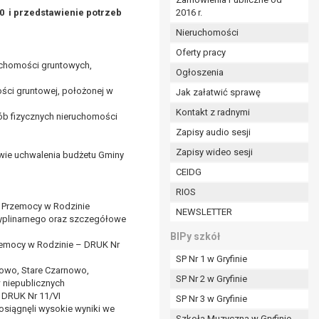
10 i przedstawienie potrzeb
2016 r.
ym (Dz.U. z 2017r., poz. 1875 ze zm.) oraz z
 wobec Gminy;
Nieruchomości
Oferty pracy
uchomości gruntowych,
Ogłoszenia
ministratorowi;
ści gruntowej, położonej w
ie i celu określonym w treści zgody.
Jak załatwić sprawę
m odbiorcom lub kategoriom odbiorców danych
Kontakt z radnymi
ób fizycznych nieruchomości
Zapisy audio sesji
ia przetwarzania danych osobowych;
Zapisy wideo sesji
rawie uchwalenia budżetu Gminy
e z terminami archiwizacji określonymi przez
CEIDG
RIOS
o czasu wycofania tej zgody.
a Przemocy w Rodzinie
NEWSLETTER
ezbędny do realizacji zawartej umowy, a po tym
cyplinarnego oraz szczegółowe
ia zgody na przetwarzanie danych po zakończeniu i
BIPy szkół
rzemocy w Rodzinie – DRUK Nr
SP Nr 1 w Gryfinie
jący z umowy o dofinansowanie zawartej między
kowo, Stare Czarnowo,
SP Nr 2 w Gryfinie
ntrolnych.
 niepublicznych
 DRUK Nr 11/VI
SP Nr 3 w Gryfinie
osiągnęli wysokie wyniki we
Szkoła Muzyczna w Gryfinie