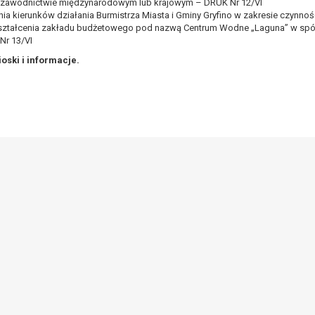
zawodnictwie międzynarodowym lub krajowym – DRUK Nr 12/VI
awie art. 16 RODO,
nia kierunków działania Burmistrza Miasta i Gminy Gryfino w zakresie czynno
ształcenia zakładu budżetowego pod nazwą Centrum Wodne „Laguna” w sp
Nr 13/VI
tzw. prawo do bycia zapomnianym) na podstawie art. 17 RODO, w przy
oski i informacje.
tórych były zebrane lub w inny sposób przetwarzane,
zeciw wobec przetwarzania danych osobowych,
ę na przetwarzanie danych osobowych, która jest podstawą przetwarza
ie z prawem,
wywiązania się z obowiązku wynikającego z przepisów prawa;
anych osobowych na podstawie art. 18 RODO, w przypadku gdy:
prawidłowość danych osobowych – na okres pozwalający administratoro
wem, a osoba, której dane dotyczą, sprzeciwia się usunięciu danych, ż
a swoich celów, ale osoba, której dane dotyczą, potrzebuje ich do ustal
eciw wobec przetwarzania danych - do czasu ustalenia czy prawnie uza
 20 RODO, w przypadku gdy łącznie spełnione są następujące przesłank
tawie umowy zawartej z osobą, której dane dotyczą lub na podstawie 
tomatyzowany;
a podstawie art. 21 RODO, wobec przetwarzania danych osobowych, kt