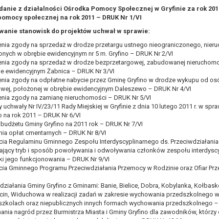
zdanie z działalności Ośrodka Pomocy Społecznej w Gryfinie za rok 20
, a w szczególności ustawy z dnia 8 marca 1990 r. o samorządzie gminn
pomocy społecznej na rok 2011 – DRUK Nr 1/VI
), a także obowiązków i zadań zleconych przez instytucje nadrzędne
wanie stanowisk do projektów uchwał w sprawie:
otyczą, lub innej osoby fizycznej;
enia zgody na sprzedaż w drodze przetargu ustnego nieograniczonego, nier
ublicznym lub w ramach sprawowania władzy publicznej powierzonej ad
nych w obrębie ewidencyjnym nr 5 m. Gryfino – DRUK Nr 2/VI
enia zgody na sprzedaż w drodze bezprzetargowej, zabudowanej nieruchomo
arzane są wyłącznie na podstawie wcześniej udzielonej zgody w zakres
ie ewidencyjnym Żabnica – DRUK Nr 3/VI
m w pkt. 3, dane osobowe mogą być udostępniane innym upoważniony
enia zgody na odpłatne nabycie przez Gminę Gryfino w drodze wykupu od os
owej, położonej w obrębie ewidencyjnym Daleszewo – DRUK Nr 4/VI
mieniu administratora na podstawie zawartej z nim umowy powierzen
enia zgody na zamianę nieruchomości – DRUK Nr 5/VI
owych na podstawie odpowiednich przepisów prawa.
 uchwały Nr IV/23/11 Rady Miejskiej w Gryfinie z dnia 10 lutego 2011 r. w sp
o na rok 2011 – DRUK Nr 6/VI
 niezbędny do realizacji celu dla jakiego zostały zebrane oraz zgodni
budżetu Gminy Gryfino na 2011 rok – DRUK Nr 7/VI
nia opłat cmentarnych – DRUK Nr 8/VI
dstawie zgody osoby, której dane dotyczą przetwarzanie odbywa się d
ęcia Regulaminu Gminnego Zespołu Interdyscyplinarnego ds. Przeciwdziałani
 zawarcia i realizacji umowy przetwarzanie odbywa się przez okres ni
lający tryb i sposób powoływania i odwoływania członków zespołu interdys
ki jego funkcjonowania – DRUK Nr 9/VI
b dla zabezpieczenia ewentualnych roszczeń, a w przypadku wyrażen
ęcia Gminnego Programu Przeciwdziałania Przemocy w Rodzinie oraz Ofiar P
sobowe od momentu pozyskania przechowywane są przez okres wynika
ziałania Gminy Gryfino z Gminami: Banie, Bielice, Dobra, Kobylanka, Kołbas
o projektu i konieczności zachowania dokumentacji projektu do celów ko
cin, Widuchowa w realizacji zadań w zakresie wychowania przedszkolnego w
nych osobowych przysługuje Pani/Panu:
szkolach oraz niepublicznych innych formach wychowania przedszkolnego –
ania nagród przez Burmistrza Miasta i Gminy Gryfino dla zawodników, którzy 
ia ich kopii na podstawie art. 15 RODO;