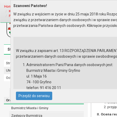
Szanowni Państwo!
Home
Organy
Rada Miejska
VI kadencja Rady Miejskiej
Komisj
Komisja Budżetu, Finansów, Rol..
Rok 2011 - posiedzenia
Posiedze
W związku z wejściem w życie w dniu 25 maja 2018 roku Rozpor
Porządek obrad
związku z przetwarzaniem danych osobowych i w sprawie swo
Biuletyn Informacji Publicznej
przetwarzania Państwa danych osobowych. Kliknięcie przycis
Urząd Miasta i Gminy w Gryfinie
Strona główna
Mapa serwisu
Aktualności
Redakcj
W związku z zapisami art. 13 ROZPORZĄDZENIA PARLAMENTU 
przetwarzaniem danych osobowych i w sprawie swobodnego prz
Strona główna
Porządek o
Administratorem Pani/Pana danych osobowych jest:
UMiG - telefony wewnętrzne
Burmistrz Miasta i Gminy Gryfino
ul. 1 Maja 16
Ochrona danych osobowych
74 -100 Gryfino
Urząd Miasta i Gminy w Gryfinie
telefon: 91 416 20 11
Straż Miejska
e-mail:
burmistrz@gryfino.pl
I. Sprawy r
Przejdź do serwisu
Dane kontaktowe Inspektora Ochrony Danych:
Organy
otwarc
telefon: 91 416 20 11
przyję
Burmistrz Miasta i Gminy
e-mail:
iod@gryfino.pl
II. Ocena r
Zastępcy Burmistrza
Pani/Pana dane osobowe przetwarzane są zgodnie z o