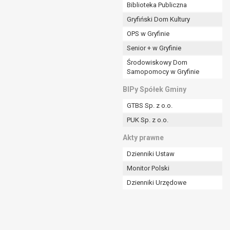
ania władzy publicznej powierzonej
Biblioteka Publiczna
Gryfiński Dom Kultury
stratora lub przez stronę trzecią.
OPS w Gryfinie
rzetwarzać tych danych osobowych, chyba że wykaże
osoby, której dane dotyczą, lub podstaw do
Senior + w Gryfinie
Środowiskowy Dom
Samopomocy w Gryfinie
art. 6 ust. 1 lit a RODO), przysługuje Pani/Panu
BIPy Spółek Gminy
no na podstawie zgody przed jej cofnięciem.
GTBS Sp. z o.o.
nych osobowych przez administratora.
PUK Sp. z o.o.
mogiem ustawowym lub umownym.
Akty prawne
Dzienniki Ustaw
Monitor Polski
Dzienniki Urzędowe