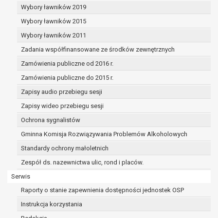
dane osobowe muszą być usunięte w
Wybory ławników 2019
celu wywiązania się z obowiązku
Wybory ławników 2015
wynikającego z przepisów prawa;
prawo do żądania ograniczenia
Wybory ławników 2011
przetwarzania danych osobowych na
Zadania współfinansowane ze środków zewnętrznych
podstawie art. 18 RODO, w przypadku gdy:
Zamówienia publiczne od 2016 r.
osoba, której dane dotyczą
kwestionuje prawidłowość danych
Zamówienia publiczne do 2015 r.
osobowych – na okres pozwalający
Zapisy audio przebiegu sesji
administratorowi sprawdzić
Zapisy wideo przebiegu sesji
prawidłowość tych danych,
przetwarzanie danych jest niezgodne
Ochrona sygnalistów
z prawem, a osoba, której dane
Gminna Komisja Rozwiązywania Problemów Alkoholowych
dotyczą, sprzeciwia się usunięciu
Standardy ochrony małoletnich
danych, żądając w zamian ich
ograniczenia,
Zespół ds. nazewnictwa ulic, rond i placów.
administrator nie potrzebuje już
Serwis
danych dla swoich celów, ale osoba,
Raporty o stanie zapewnienia dostępności jednostek OSP
której dane dotyczą, potrzebuje ich do
ustalenia, obrony lub dochodzenia
Instrukcja korzystania
roszczeń,