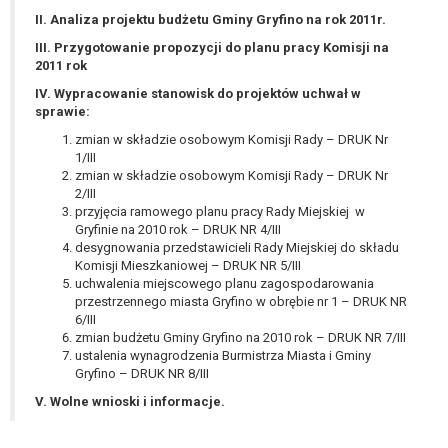
wykonania zadania realizowanego w
II. Analiza projektu budżetu Gminy Gryfino na rok 2011r.
interesie publicznym lub w ramach
III. Przygotowanie propozycji do planu pracy Komisji na
sprawowania władzy publicznej
2011 rok
powierzonej administratorowi bądź
IV. Wypracowanie stanowisk do projektów uchwał w
niezbędność przetwarzania do celów
sprawie:
wynikających z prawnie
uzasadnionych interesów
zmian w składzie osobowym Komisji Rady – DRUK Nr
1/III
realizowanych przez administratora
zmian w składzie osobowym Komisji Rady – DRUK Nr
lub przez stronę trzecią.
2/III
Z przyczyn związanych z Pani/Pana
przyjęcia ramowego planu pracy Rady Miejskiej w
szczególną sytuacją. W razie wniesienia
Gryfinie na 2010 rok – DRUK NR 4/III
desygnowania przedstawicieli Rady Miejskiej do składu
sprzeciwu, administrator nie może już
Komisji Mieszkaniowej – DRUK NR 5/III
przetwarzać tych danych osobowych, chyba
uchwalenia miejscowego planu zagospodarowania
że wykaże on istnienie ważnych prawnie
przestrzennego miasta Gryfino w obrębie nr 1 – DRUK NR
uzasadnionych podstaw do przetwarzania,
6/III
nadrzędnych wobec interesów, praw i
zmian budżetu Gminy Gryfino na 2010 rok – DRUK NR 7/III
ustalenia wynagrodzenia Burmistrza Miasta i Gminy
wolności osoby, której dane dotyczą, lub
Gryfino – DRUK NR 8/III
podstaw do ustalenia, dochodzenia lub
V. Wolne wnioski i informacje.
obrony roszczeń.