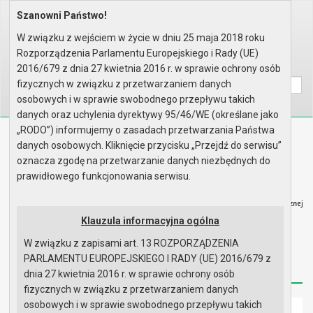
Szanowni Państwo!
Home
Organy
Rada Miejska
VI kadencja Rady Miejskiej
Komisje
Komisja Rewizyjna
Rok 2010 - posiedzenia
W związku z wejściem w życie w dniu 25 maja 2018 roku
Posiedzenie z dnia 27.12.2010 ..
Porządek obrad
Rozporządzenia Parlamentu Europejskiego i Rady (UE)
Wyszukaj na stronie:
A
2016/679 z dnia 27 kwietnia 2016 r. w sprawie ochrony osób
A
A
fizycznych w związku z przetwarzaniem danych
osobowych i w sprawie swobodnego przepływu takich
danych oraz uchylenia dyrektywy 95/46/WE (określane jako
„RODO”) informujemy o zasadach przetwarzania Państwa
Biuletyn Informacji Publicznej
danych osobowych. Kliknięcie przycisku „Przejdź do serwisu”
Urząd Miasta i Gminy w Gryfinie
oznacza zgodę na przetwarzanie danych niezbędnych do
prawidłowego funkcjonowania serwisu.
Klauzula informacyjna ogólna
W związku z zapisami art. 13 ROZPORZĄDZENIA
Strona główna
Mapa serwisu
Aktualności
PARLAMENTU EUROPEJSKIEGO I RADY (UE) 2016/679 z
Redakcja
Instrukcja korzystania
Dostępność
dnia 27 kwietnia 2016 r. w sprawie ochrony osób
fizycznych w związku z przetwarzaniem danych
osobowych i w sprawie swobodnego przepływu takich
Strona główna