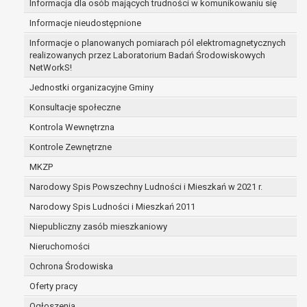
Informacja dla osób mających trudności w komunikowaniu się
zabezpieczenia ewentualnych roszczeń, a w
Informacje nieudostępnione
przypadku wyrażenia zgody na przetwarzanie
danych po zakończeniu i rozliczeniu umowy, do
Informacje o planowanych pomiarach pól elektromagnetycznych
realizowanych przez Laboratorium Badań Środowiskowych
czasu wycofania tej zgody.
NetWorkS!
Ponadto w przypadku umów o dofinansowanie
dane osobowe od momentu pozyskania
Jednostki organizacyjne Gminy
przechowywane są przez okres wynikający z
Konsultacje społeczne
umowy o dofinansowanie zawartej między
Kontrola Wewnętrzna
beneficjentem a określoną instytucją, trwałości
Kontrole Zewnętrzne
danego projektu i konieczności zachowania
dokumentacji projektu do celów kontrolnych.
MKZP
W związku z przetwarzaniem przez
Narodowy Spis Powszechny Ludności i Mieszkań w 2021 r.
administratora danych osobowych przysługuje
Narodowy Spis Ludności i Mieszkań 2011
Pani/Panu:
prawo dostępu do treści danych oraz
Niepubliczny zasób mieszkaniowy
otrzymywania ich kopii na podstawie art. 15
Nieruchomości
RODO;
Ochrona Środowiska
prawo do żądania sprostowania danych na
podstawie art. 16 RODO,
Oferty pracy
w przypadku gdy:
Ogłoszenia