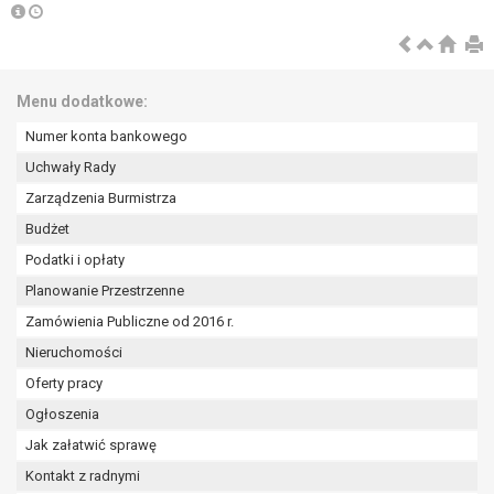
W przypadku gdy przetwarzanie danych
osobowych odbywa się na podstawie zgody osoby
na przetwarzanie danych osobowych (art. 6 ust. 1
lit a RODO), przysługuje Pani/Panu prawo do
Menu dodatkowe:
cofnięcia tej zgody w dowolnym momencie.
Cofnięcie to nie ma wpływu na zgodność
Numer konta bankowego
przetwarzania, którego dokonano na podstawie
Uchwały Rady
zgody przed jej cofnięciem.
Zarządzenia Burmistrza
Przysługuje Pani/Panu prawo wniesienia skargi do
organu nadzorczego na niezgodne z prawem
Budżet
przetwarzanie Pani/Pana danych osobowych
Podatki i opłaty
przez administratora.
Planowanie Przestrzenne
Organem właściwym do wniesienia skargi jest
Zamówienia Publiczne od 2016 r.
Prezes Urzędu Ochrony Danych Osobowych.
W zależności od sfery, w której przetwarzane są
Nieruchomości
dane osobowe, podanie danych osobowych jest
Oferty pracy
dobrowolne albo jest wymogiem ustawowym lub
Ogłoszenia
umownym.
Jak załatwić sprawę
Pani/Pana dane nie będą poddawane
zautomatyzowanemu podejmowaniu decyzji, w
Kontakt z radnymi