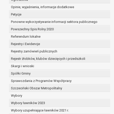
dane są nieprawidłowe lub
Opinie, wyjaśnienia, informacje dodatkowe
niekompletne;
prawo do żądania usunięcia danych
Petycje
osobowych (tzw. prawo do bycia
Ponowne wykorzystywanie informacji sektora publicznego
zapomnianym) na podstawie art. 17 RODO,
Powszechny Spis Rolny 2020
w przypadku gdy:
dane nie są już niezbędne do celów,
Referendum lokalne
dla których były zebrane lub w inny
Rejestry i Ewidencje
sposób przetwarzane,
Rejestry zamówień publicznych
osoba, której dane dotyczą, wniosła
sprzeciw wobec przetwarzania
Rejestr żłobków, klubów dziecięcych i przedszkoli
danych osobowych,
Skargi i wnioski
osoba, której dane dotyczą wycofała
Spółki Gminy
zgodę na przetwarzanie danych
osobowych, która jest podstawą
Sprawozdania z Programów Współpracy
przetwarzania danych i nie ma innej
Szczeciński Obszar Metropolitalny
podstawy prawnej przetwarzania
Wybory
danych,
Wybory ławników 2023
dane osobowe przetwarzane są
niezgodnie z prawem,
Wybory uzupełniające ławników 2021 r.