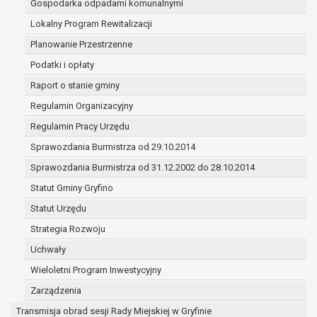
Gospodarka odpadami komunalnymi
(merytorycznych), a także obowiązków i
zadań zleconych przez instytucje
Lokalny Program Rewitalizacji
nadrzędne wobec Gminy;
Planowanie Przestrzenne
zawarcia i realizacji umów;
Podatki i opłaty
ochrony żywotnych interesów osoby, której
Raport o stanie gminy
dane dotyczą, lub innej osoby fizycznej;
wykonania zadania realizowanego w
Regulamin Organizacyjny
interesie publicznym lub w ramach
Regulamin Pracy Urzędu
sprawowania władzy publicznej
Sprawozdania Burmistrza od 29.10.2014
powierzonej administratorowi;
w pozostałych przypadkach dane osobowe
Sprawozdania Burmistrza od 31.12.2002 do 28.10.2014
przetwarzane są wyłącznie na podstawie
Statut Gminy Gryfino
wcześniej udzielonej zgody w zakresie i celu
Statut Urzędu
określonym w treści zgody.
W związku z przetwarzaniem danych w celu
Strategia Rozwoju
wskazanym w pkt. 3, dane osobowe mogą być
Uchwały
udostępniane innym upoważnionym odbiorcom lub
Wieloletni Program Inwestycyjny
kategoriom odbiorców danych osobowych.
Odbiorcami mogą być:
Zarządzenia
podmioty, które przetwarzają dane
Transmisja obrad sesji Rady Miejskiej w Gryfinie