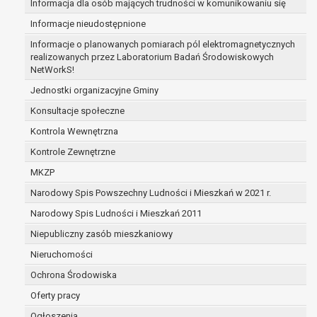
Informacja dla osób mających trudności w komunikowaniu się
zawartej między beneficjentem a określoną instytucją,
Informacje nieudostępnione
trwałości danego projektu i konieczności zachowania
dokumentacji projektu do celów kontrolnych.
Informacje o planowanych pomiarach pól elektromagnetycznych
realizowanych przez Laboratorium Badań Środowiskowych
W związku z przetwarzaniem przez administratora
NetWorkS!
danych osobowych przysługuje Pani/Panu:
prawo dostępu do treści danych oraz
Jednostki organizacyjne Gminy
otrzymywania ich kopii na podstawie art. 15
Konsultacje społeczne
RODO;
Kontrola Wewnętrzna
prawo do żądania sprostowania danych na
Kontrole Zewnętrzne
podstawie art. 16 RODO,
w przypadku gdy:
MKZP
dane są nieprawidłowe lub niekompletne;
Narodowy Spis Powszechny Ludności i Mieszkań w 2021 r.
prawo do żądania usunięcia danych osobowych
Narodowy Spis Ludności i Mieszkań 2011
(tzw. prawo do bycia zapomnianym) na
podstawie art. 17 RODO, w przypadku gdy:
Niepubliczny zasób mieszkaniowy
dane nie są już niezbędne do celów, dla
Nieruchomości
których były zebrane lub w inny sposób
Ochrona Środowiska
przetwarzane,
osoba, której dane dotyczą, wniosła
Oferty pracy
sprzeciw wobec przetwarzania danych
Ogłoszenia