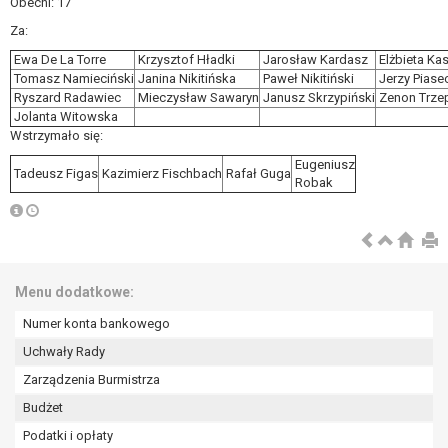
Obecni: 17
również profilowaniu.
Za:
Ewa De La Torre
Krzysztof Hładki
Jarosław Kardasz
Elżbieta Ka
Tomasz Namieciński
Janina Nikitińska
Paweł Nikitiński
Jerzy Piase
Ryszard Radawiec
Mieczysław Sawaryn
Janusz Skrzypiński
Zenon Trze
Jolanta Witowska
Wstrzymało się:
Eugeniusz
Tadeusz Figas
Kazimierz Fischbach
Rafał Guga
Robak
Menu dodatkowe:
Numer konta bankowego
Uchwały Rady
Zarządzenia Burmistrza
Budżet
Podatki i opłaty