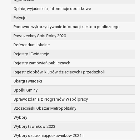
osobowych,
Opinie, wyjaśnienia, informacje dodatkowe
osoba, której dane dotyczą wycofała zgodę
na przetwarzanie danych osobowych, która
Petycje
jest podstawą przetwarzania danych i nie
Ponowne wykorzystywanie informacji sektora publicznego
ma innej podstawy prawnej przetwarzania
Powszechny Spis Rolny 2020
danych,
dane osobowe przetwarzane są
Referendum lokalne
niezgodnie z prawem,
Rejestry i Ewidencje
dane osobowe muszą być usunięte w celu
Rejestry zamówień publicznych
wywiązania się z obowiązku wynikającego
z przepisów prawa;
Rejestr żłobków, klubów dziecięcych i przedszkoli
prawo do żądania ograniczenia przetwarzania
Skargi i wnioski
danych osobowych na podstawie art. 18 RODO, w
Spółki Gminy
przypadku gdy:
osoba, której dane dotyczą kwestionuje
Sprawozdania z Programów Współpracy
prawidłowość danych osobowych – na
Szczeciński Obszar Metropolitalny
okres pozwalający administratorowi
Wybory
sprawdzić prawidłowość tych danych,
Wybory ławników 2023
przetwarzanie danych jest niezgodne z
prawem, a osoba, której dane dotyczą,
Wybory uzupełniające ławników 2021 r.