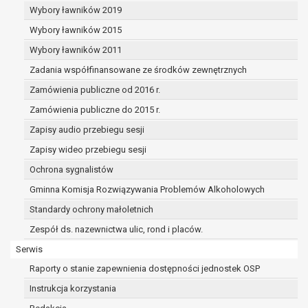
sprzeciwia się usunięciu danych, żądając w
Wybory ławników 2019
zamian ich ograniczenia,
Wybory ławników 2015
administrator nie potrzebuje już danych dla
swoich celów, ale osoba, której dane
Wybory ławników 2011
dotyczą, potrzebuje ich do ustalenia,
Zadania współfinansowane ze środków zewnętrznych
obrony lub dochodzenia roszczeń,
Zamówienia publiczne od 2016 r.
osoba, której dane dotyczą, wniosła
sprzeciw wobec przetwarzania danych - do
Zamówienia publiczne do 2015 r.
czasu ustalenia czy prawnie uzasadnione
Zapisy audio przebiegu sesji
podstawy po stronie administratora są
Zapisy wideo przebiegu sesji
nadrzędne wobec podstawy sprzeciwu;
prawo do przenoszenia danych na podstawie art.
Ochrona sygnalistów
20 RODO, w przypadku gdy łącznie spełnione są
Gminna Komisja Rozwiązywania Problemów Alkoholowych
następujące przesłanki:
Standardy ochrony małoletnich
przetwarzanie danych odbywa się na
podstawie umowy zawartej z osobą, której
Zespół ds. nazewnictwa ulic, rond i placów.
dane dotyczą lub na podstawie zgody
Serwis
wyrażonej przez tą osobę,
Raporty o stanie zapewnienia dostępności jednostek OSP
przetwarzanie odbywa się w sposób
zautomatyzowany;
Instrukcja korzystania
prawo sprzeciwu wobec przetwarzania danych