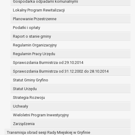
Gospodarka odpadami komunalnymi
ochrony żywotnych interesów osoby, której dane
dotyczą, lub innej osoby fizycznej;
Lokalny Program Rewitalizacji
wykonania zadania realizowanego w interesie
Planowanie Przestrzenne
publicznym lub w ramach sprawowania władzy
Podatki i opłaty
publicznej powierzonej administratorowi;
Raport o stanie gminy
w pozostałych przypadkach dane osobowe
przetwarzane są wyłącznie na podstawie
Regulamin Organizacyjny
wcześniej udzielonej zgody w zakresie i celu
Regulamin Pracy Urzędu
określonym w treści zgody.
Sprawozdania Burmistrza od 29.10.2014
W związku z przetwarzaniem danych w celu
wskazanym w pkt. 3, dane osobowe mogą być
Sprawozdania Burmistrza od 31.12.2002 do 28.10.2014
udostępniane innym upoważnionym odbiorcom lub
Statut Gminy Gryfino
kategoriom odbiorców danych osobowych. Odbiorcami
Statut Urzędu
mogą być:
podmioty, które przetwarzają dane osobowe w
Strategia Rozwoju
imieniu administratora na podstawie zawartej z
Uchwały
nim umowy powierzenia przetwarzania danych
Wieloletni Program Inwestycyjny
osobowych;
podmioty upoważnione do odbioru danych
Zarządzenia
osobowych na podstawie odpowiednich
Transmisja obrad sesji Rady Miejskiej w Gryfinie