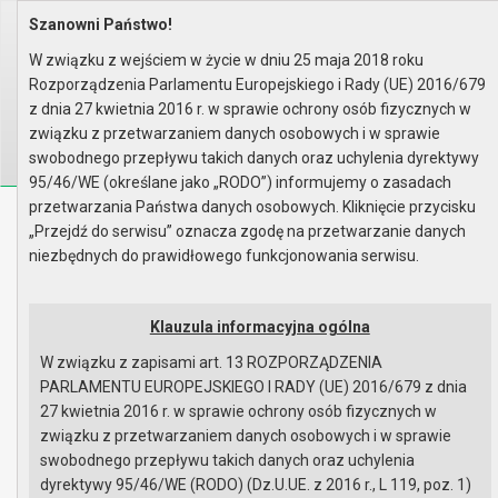
Szanowni Państwo!
Home
Organy
Rada Miejska
VI kadencja Rady Miejskiej
Sesje Rady Miejskiej
XLVII sesja Rady - 14.07.2014
W związku z wejściem w życie w dniu 25 maja 2018 roku
Wyniki głosowania
Rozporządzenia Parlamentu Europejskiego i Rady (UE) 2016/679
Wyszukaj na stronie:
A
z dnia 27 kwietnia 2016 r. w sprawie ochrony osób fizycznych w
A
A
związku z przetwarzaniem danych osobowych i w sprawie
swobodnego przepływu takich danych oraz uchylenia dyrektywy
95/46/WE (określane jako „RODO”) informujemy o zasadach
przetwarzania Państwa danych osobowych. Kliknięcie przycisku
Biuletyn Informacji Publicznej
„Przejdź do serwisu” oznacza zgodę na przetwarzanie danych
Urząd Miasta i Gminy w Gryfinie
niezbędnych do prawidłowego funkcjonowania serwisu.
Klauzula informacyjna ogólna
W związku z zapisami art. 13 ROZPORZĄDZENIA
PARLAMENTU EUROPEJSKIEGO I RADY (UE) 2016/679 z dnia
Strona główna
Mapa serwisu
Aktualności
27 kwietnia 2016 r. w sprawie ochrony osób fizycznych w
Redakcja
Instrukcja korzystania
Dostępność
związku z przetwarzaniem danych osobowych i w sprawie
swobodnego przepływu takich danych oraz uchylenia
dyrektywy 95/46/WE (RODO) (Dz.U.UE. z 2016 r., L 119, poz. 1)
Strona główna