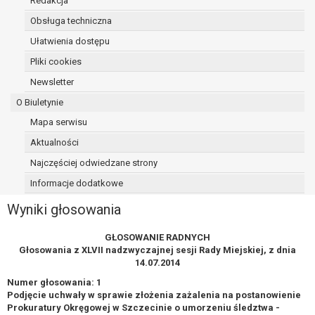
Redakcja
na podstawie art. 21 RODO, wobec przetwarzania
Obsługa techniczna
danych osobowych, którego podstawą prawną
Ułatwienia dostępu
jest:
niezbędność przetwarzania do wykonania
Pliki cookies
zadania realizowanego w interesie
Newsletter
publicznym lub w ramach sprawowania
O Biuletynie
władzy publicznej powierzonej
administratorowi bądź
Mapa serwisu
niezbędność przetwarzania do celów
Aktualności
wynikających z prawnie uzasadnionych
Najczęściej odwiedzane strony
interesów realizowanych przez
administratora lub przez stronę trzecią.
Informacje dodatkowe
Z przyczyn związanych z Pani/Pana szczególną
Wyniki głosowania
sytuacją. W razie wniesienia sprzeciwu,
administrator nie może już przetwarzać tych
GŁOSOWANIE RADNYCH
danych osobowych, chyba że wykaże on istnienie
Głosowania z XLVII nadzwyczajnej sesji Rady Miejskiej, z dnia
ważnych prawnie uzasadnionych podstaw do
14.07.2014
przetwarzania, nadrzędnych wobec interesów,
Numer głosowania: 1
praw i wolności osoby, której dane dotyczą, lub
Podjęcie uchwały w sprawie złożenia zażalenia na postanowienie
podstaw do ustalenia, dochodzenia lub obrony
Prokuratury Okręgowej w Szczecinie o umorzeniu śledztwa -