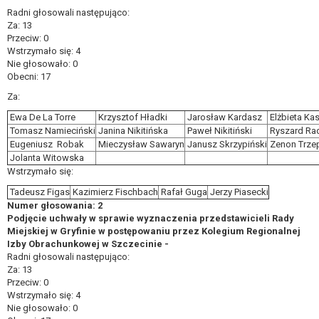
roszczeń.
Radni głosowali następująco:
Za: 13
Przeciw: 0
W przypadku gdy przetwarzanie danych osobowych
Wstrzymało się: 4
odbywa się na podstawie zgody osoby na przetwarzanie
Nie głosowało: 0
danych osobowych (art. 6 ust. 1 lit a RODO), przysługuje
Obecni: 17
Pani/Panu prawo do cofnięcia tej zgody w dowolnym
Za:
momencie. Cofnięcie to nie ma wpływu na zgodność
Ewa De La Torre
Krzysztof Hładki
Jarosław Kardasz
Elżbieta Ka
przetwarzania, którego dokonano na podstawie zgody
Tomasz Namieciński
Janina Nikitińska
Paweł Nikitiński
Ryszard Ra
przed jej cofnięciem.
Eugeniusz Robak
Mieczysław Sawaryn
Janusz Skrzypiński
Zenon Trze
Przysługuje Pani/Panu prawo wniesienia skargi do
Jolanta Witowska
organu nadzorczego na niezgodne z prawem
Wstrzymało się:
przetwarzanie Pani/Pana danych osobowych przez
Tadeusz Figas
Kazimierz Fischbach
Rafał Guga
Jerzy Piasecki
administratora.
Numer głosowania: 2
Organem właściwym do wniesienia skargi jest Prezes
Podjęcie uchwały w sprawie wyznaczenia przedstawicieli Rady
Miejskiej w Gryfinie w postępowaniu przez Kolegium Regionalnej
Urzędu Ochrony Danych Osobowych.
Izby Obrachunkowej w Szczecinie -
W zależności od sfery, w której przetwarzane są dane
Radni głosowali następująco:
osobowe, podanie danych osobowych jest dobrowolne
Za: 13
albo jest wymogiem ustawowym lub umownym.
Przeciw: 0
Pani/Pana dane nie będą poddawane
Wstrzymało się: 4
Nie głosowało: 0
zautomatyzowanemu podejmowaniu decyzji, w tym