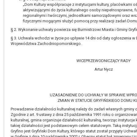
„Dom Kultury współpracuje z instytucjami kultury, placówkami
aktywizującymi do życia kulturalnego osoby niepełnosprawne, 
regionalnymi i twórczymi, jednostkami samorządowymi oraz ws
fizycznymi mogącymi służyć pomocą przy realizacji zadań Domu 
§ 2. Wykonanie uchwały powierza się Burmistrzowi Miasta i Gminy Gryfi
§ 3. Uchwała wchodzi w życie po upływie 14 dni od daty ogłoszenia 
Województwa Zachodniopomorskiego.
WICEPRZEWODNICZĄCY RADY
Artur Nycz
UZASADNIENIE DO UCHWAŁY W SPRAWIE WPR
ZMIAN W STATUCIE GRYFIŃSKIEGO DOMU K
Prowadzenie działalności kulturalnej należy do zadań własnych gminy
Zgodnie z art. 9 ustawy z dnia 25 października 1991 roku o organizowa
kulturalnej, gmina organizuje działalność kulturalną, tworząc instytucje
takiej działalności jest podstawowym celem statutowym. Taką instytucją
Gryfino jest Gryfiński Dom Kultury, którego statut został przyjęty Uchwa
w Gryfinie z dnia 10 października 2002 r. Obecny statut był zmieniany U