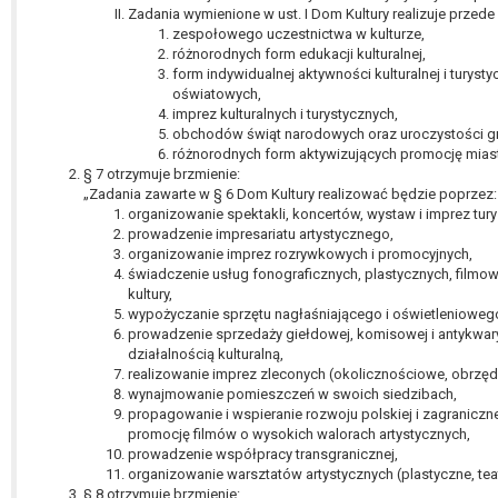
Zadania wymienione w ust. I Dom Kultury realizuje przed
zespołowego uczestnictwa w kulturze,
różnorodnych form edukacji kulturalnej,
form indywidualnej aktywności kulturalnej i turys
oświatowych,
imprez kulturalnych i turystycznych,
obchodów świąt narodowych oraz uroczystości g
różnorodnych form aktywizujących promocję miast
§ 7 otrzymuje brzmienie:
„Zadania zawarte w § 6 Dom Kultury realizować będzie poprzez:
organizowanie spektakli, koncertów, wystaw i imprez tur
prowadzenie impresariatu artystycznego,
organizowanie imprez rozrywkowych i promocyjnych,
świadczenie usług fonograficznych, plastycznych, filmow
kultury,
wypożyczanie sprzętu nagłaśniającego i oświetlenioweg
prowadzenie sprzedaży giełdowej, komisowej i antykwary
działalnością kulturalną,
realizowanie imprez zleconych (okolicznościowe, obrzęd
wynajmowanie pomieszczeń w swoich siedzibach,
propagowanie i wspieranie rozwoju polskiej i zagraniczne
promocję filmów o wysokich walorach artystycznych,
prowadzenie współpracy transgranicznej,
organizowanie warsztatów artystycznych (plastyczne, teat
§ 8 otrzymuje brzmienie: