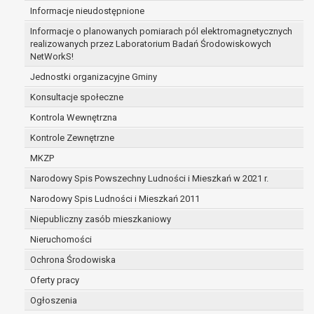
Informacje nieudostępnione
dane osobowe przetwarzane są niezgodnie 
dane osobowe muszą być usunięte w celu wyw
Informacje o planowanych pomiarach pól elektromagnetycznych
obowiązku wynikającego z przepisów prawa;
realizowanych przez Laboratorium Badań Środowiskowych
NetWorkS!
prawo do żądania ograniczenia przetwarzania dan
podstawie art. 18 RODO, w przypadku gdy:
Jednostki organizacyjne Gminy
osoba, której dane dotyczą kwestionuje pra
Konsultacje społeczne
osobowych – na okres pozwalający administr
Kontrola Wewnętrzna
prawidłowość tych danych,
przetwarzanie danych jest niezgodne z prawe
Kontrole Zewnętrzne
dane dotyczą, sprzeciwia się usunięciu danyc
MKZP
ograniczenia,
Narodowy Spis Powszechny Ludności i Mieszkań w 2021 r.
administrator nie potrzebuje już danych dla s
której dane dotyczą, potrzebuje ich do ustalen
Narodowy Spis Ludności i Mieszkań 2011
dochodzenia roszczeń,
Niepubliczny zasób mieszkaniowy
osoba, której dane dotyczą, wniosła sprzeci
Nieruchomości
danych - do czasu ustalenia czy prawnie uz
stronie administratora są nadrzędne wobec 
Ochrona Środowiska
prawo do przenoszenia danych na podstawie art. 2
Oferty pracy
gdy łącznie spełnione są następujące przesłanki:
Ogłoszenia
przetwarzanie danych odbywa się na podsta