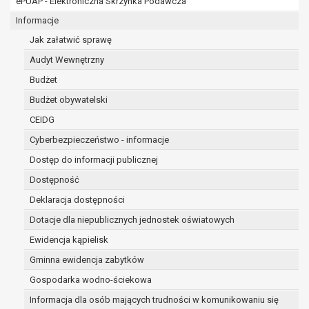
ePUAP - Elektroniczna Skrzynka Podawcza
Ponadto w przypadku umów o dofinansowanie dane oso
pozyskania przechowywane są przez okres wynikający z
Informacje
dofinansowanie zawartej między beneficjentem a określoną
Jak załatwić sprawę
danego projektu i konieczności zachowania dokumentacji 
Audyt Wewnętrzny
kontrolnych.
W związku z przetwarzaniem przez administratora dany
Budżet
przysługuje Pani/Panu:
Budżet obywatelski
prawo dostępu do treści danych oraz otrzymywania 
CEIDG
art. 15 RODO;
prawo do żądania sprostowania danych na podstawi
Cyberbezpieczeństwo - informacje
w przypadku gdy:
Dostęp do informacji publicznej
dane są nieprawidłowe lub niekompletne;
Dostępność
prawo do żądania usunięcia danych osobowych (tzw
zapomnianym) na podstawie art. 17 RODO, w przyp
Deklaracja dostępności
dane nie są już niezbędne do celów, dla który
Dotacje dla niepublicznych jednostek oświatowych
inny sposób przetwarzane,
Ewidencja kąpielisk
osoba, której dane dotyczą, wniosła sprzeci
Gminna ewidencja zabytków
danych osobowych,
osoba, której dane dotyczą wycofała zgodę 
Gospodarka wodno-ściekowa
danych osobowych, która jest podstawą przet
Informacja dla osób mających trudności w komunikowaniu się
ma innej podstawy prawnej przetwarzania da