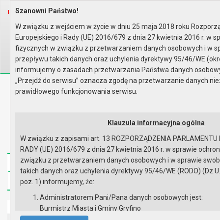
Szanowni Państwo!
Home
Prawo lokalne
Uchwały
Uchwały podjęte w roku 2005
Sesja nr XXXVII
W związku z wejściem w życie w dniu 25 maja 2018 roku Rozpor
Europejskiego i Rady (UE) 2016/679 z dnia 27 kwietnia 2016 r. w 
Wyszukaj na stronie:
A
A
A
fizycznych w związku z przetwarzaniem danych osobowych i w 
przepływu takich danych oraz uchylenia dyrektywy 95/46/WE (okr
informujemy o zasadach przetwarzania Państwa danych osobowych
„Przejdź do serwisu” oznacza zgodę na przetwarzanie danych ni
Biuletyn Informacji Publicznej
prawidłowego funkcjonowania serwisu.
Urząd Miasta i Gminy w Gryfinie
Klauzula informacyjna ogólna
W związku z zapisami art. 13 ROZPORZĄDZENIA PARLAMENTU
RADY (UE) 2016/679 z dnia 27 kwietnia 2016 r. w sprawie ochro
związku z przetwarzaniem danych osobowych i w sprawie swo
Strona główna
Mapa serwisu
Aktualności
takich danych oraz uchylenia dyrektywy 95/46/WE (RODO) (Dz.U.UE
Redakcja
Instrukcja korzystania
Dostępność
poz. 1) informujemy, że:
Administratorem Pani/Pana danych osobowych jest:
Strona główna
Burmistrz Miasta i Gminy Gryfino
ul. 1 Maja 16