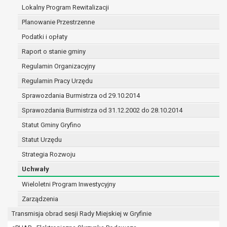
treści zgody.
Lokalny Program Rewitalizacji
W związku z przetwarzaniem danych w celu wskazanym w
Planowanie Przestrzenne
mogą być udostępniane innym upoważnionym odbiorcom 
Podatki i opłaty
odbiorców danych osobowych. Odbiorcami mogą być:
podmioty, które przetwarzają dane osobowe w imie
Raport o stanie gminy
podstawie zawartej z nim umowy powierzenia prz
Regulamin Organizacyjny
osobowych;
Regulamin Pracy Urzędu
podmioty upoważnione do odbioru danych osobowy
odpowiednich przepisów prawa.
Sprawozdania Burmistrza od 29.10.2014
Pani/Pana dane osobowe będą przetwarzane przez okres
Sprawozdania Burmistrza od 31.12.2002 do 28.10.2014
realizacji celu dla jakiego zostały zebrane oraz zgodnie z 
Statut Gminy Gryfino
określonymi przez przepisy prawa powszechnie obowiązu
W przypadku, gdy dane osobowe przetwarzane są na pods
Statut Urzędu
której dane dotyczą przetwarzanie odbywa się do czasu w
Strategia Rozwoju
W przypadku, gdy dane osobowe przetwarzane są w celu za
Uchwały
umowy przetwarzanie odbywa się przez okres niezbędny do
umowy, a po tym czasie w zakresie wymaganym przez prz
Wieloletni Program Inwestycyjny
zabezpieczenia ewentualnych roszczeń, a w przypadku w
Zarządzenia
przetwarzanie danych po zakończeniu i rozliczeniu umow
Transmisja obrad sesji Rady Miejskiej w Gryfinie
tej zgody.