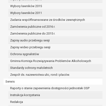
przysługuje Pani/Panu prawo do cofnięcia tej zgody w 
Wybory ławników 2015
Cofnięcie to nie ma wpływu na zgodność przetwarzania, 
Wybory ławników 2011
podstawie zgody przed jej cofnięciem.
Przysługuje Pani/Panu prawo wniesienia skargi do organ
Zadania współfinansowane ze środków zewnętrznych
niezgodne z prawem przetwarzanie Pani/Pana danych o
Zamówienia publiczne od 2016 r.
administratora.
Zamówienia publiczne do 2015 r.
Organem właściwym do wniesienia skargi jest Prezes Ur
Osobowych.
Zapisy audio przebiegu sesji
W zależności od sfery, w której przetwarzane są dane os
Zapisy wideo przebiegu sesji
osobowych jest dobrowolne albo jest wymogiem ustaw
Ochrona sygnalistów
Pani/Pana dane nie będą poddawane zautomatyzowane
decyzji, w tym również profilowaniu.
Gminna Komisja Rozwiązywania Problemów Alkoholowych
Standardy ochrony małoletnich
Zespół ds. nazewnictwa ulic, rond i placów.
Serwis
Raporty o stanie zapewnienia dostępności jednostek OSP
Instrukcja korzystania
Redakcja