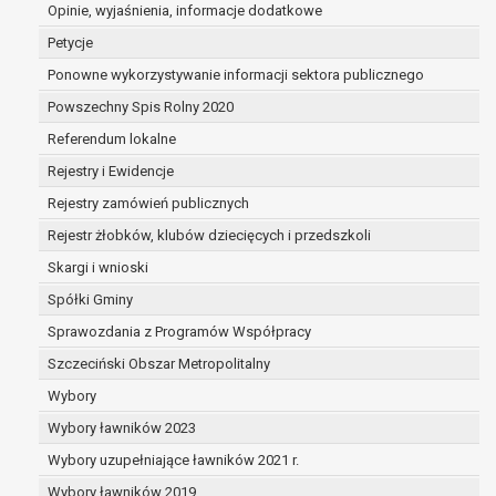
osobą, której dane dotyczą lub na podstawie
Opinie, wyjaśnienia, informacje dodatkowe
tą osobę,
Petycje
przetwarzanie odbywa się w sposób zautom
Ponowne wykorzystywanie informacji sektora publicznego
prawo sprzeciwu wobec przetwarzania danych na p
Powszechny Spis Rolny 2020
wobec przetwarzania danych osobowych, którego p
niezbędność przetwarzania do wykonania za
Referendum lokalne
w interesie publicznym lub w ramach spraw
Rejestry i Ewidencje
publicznej powierzonej administratorowi bąd
Rejestry zamówień publicznych
niezbędność przetwarzania do celów wynikaj
uzasadnionych interesów realizowanych prze
Rejestr żłobków, klubów dziecięcych i przedszkoli
przez stronę trzecią.
Skargi i wnioski
Z przyczyn związanych z Pani/Pana szczególną syt
Spółki Gminy
wniesienia sprzeciwu, administrator nie może już 
osobowych, chyba że wykaże on istnienie ważnych
Sprawozdania z Programów Współpracy
podstaw do przetwarzania, nadrzędnych wobec inte
Szczeciński Obszar Metropolitalny
osoby, której dane dotyczą, lub podstaw do ustaleni
Wybory
obrony roszczeń.
Wybory ławników 2023
W przypadku gdy przetwarzanie danych osobowych odbyw
Wybory uzupełniające ławników 2021 r.
zgody osoby na przetwarzanie danych osobowych (art. 6 ust
Wybory ławników 2019