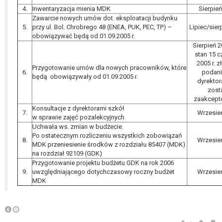
4.
Inwentaryzacja mienia MDK
Sierpie
Zawarcie nowych umów dot. eksploatacji budynku
5.
przy ul. Bol. Chrobrego 48 (ENEA, PUK, PEC, TP) –
Lipiec/sier
obowiązywać będą od 01.09.2005 r.
Sierpień 
stan 15 
2005 r. 
Przygotowanie umów dla nowych pracowników, które
6.
podani
będą obowiązywały od 01.09.2005 r.
dyrekto
zost
zaakcept
Konsultacje z dyrektorami szkół
7.
Wrzesie
w sprawie zajęć pozalekcyjnych
Uchwała ws. zmian w budżecie.
Po ostatecznym rozliczeniu wszystkich zobowiązań
8.
Wrzesie
MDK przeniesienie środków z rozdziału 85407 (MDK)
na rozdział 92109 (GDK)
Przygotowanie projektu budżetu GDK na rok 2006
9.
uwzględniającego dotychczasowy roczny budżet
Wrzesie
MDK