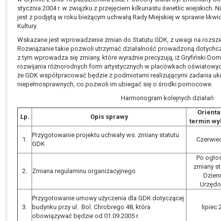
stycznia 2004 r. w związku z przejęciem kilkunastu świetlic wiejskich. 
jest z podjętą w roku bieżącym uchwałą Rady Miejskiej w sprawie lik
Kultury.
Wskazane jest wprowadzenie zmian do Statutu GDK, z uwagi na rozszer
Rozwiązanie takie pozwoli utrzymać działalność prowadzoną dotychc
z tym wprowadza się zmiany, które wyraźnie precyzują, iż Gryfiński Dom
rozwijania różnorodnych form artystycznych w placówkach oświatowyc
że GDK współpracować będzie z podmiotami realizującymi zadania u
niepełnosprawnych, co pozwoli im ubiegać się o środki pomocowe.
Harmonogram kolejnych działań
Orienta
Lp.
Opis sprawy
termin wy
Przygotowanie projektu uchwały ws. zmiany statutu
1.
Czerwie
GDK
Po ogło
zmiany st
2.
Zmiana regulaminu organizacyjnego
Dzien
Urzęd
Przygotowanie umowy użyczenia dla GDK dotyczącej
3.
budynku przy ul. Bol. Chrobrego 48, która
lipiec
obowiązywać będzie od 01.09.2005 r.