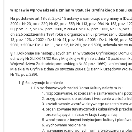
w sprawie wprowadzenia zmian w Statucie Gryfińskiego Domu Ku
Na podstawie art.18 ust. 2 pkt 15 ustawy o samorządzie gminnym (Dz.U. 
2002 r. Nr 23, poz. 220, Nr 62, poz. 558, Nr 113, poz. 984, Nr 153, poz. 12
80, poz. 717, Nr 162, poz. 1568, z 2004 r. Nr 102, poz. 1055, Nr 116, poz. 1
dnia 25 października 1991 roku o organizowaniu i prowadzeniu działalnoś
13, poz. 123; z 2002 r. Dz.U. Nr 41, poz. 364; z 2003 r. Dz.U. Nr 96, poz. 8
2081; z 2004 r. Dz.U. Nr 11, poz. 96, Nr 261, poz. 2598), uchwala się co n
§ 1. Dokonuje się następujących zmian w Statucie Gryfińskiego Domu K
uchwały Nr XLIX/648/02 Rady Miejskiej w Gryfinie z dnia 10 październik
Województwa Zachodniopomorskiego Nr 82 poz. 1669), zmienionej uc
Miejskiej w Gryfinie z dnia 29 stycznia 2004 r. (Dziennik Urzędowy 
Nr 15, poz. 289):
§ 6 otrzymuje brzmienie:
Do podstawowych zadań Domu Kultury należy m.in.:
rozpoznawanie, rozbudzanie zainteresowań i potrz
przygotowanie do odbioru i tworzenie wartości kul
kształtowanie wzorów aktywnego uczestnictwa w 
organizowanie turystycznych i kulturalnych przeds
prezentujących miasto w kraju i zagranicą,
współpraca z innymi instytucjami kultury i placó
wychowanie regionalne,
rozwijanie różnorodnych form artystycznych w p