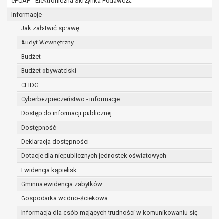
ePUAP - Elektroniczna Skrzynka Podawcza
osobowe w imieniu administratora na
podstawie zawartej z nim umowy
Informacje
powierzenia przetwarzania danych
Jak załatwić sprawę
osobowych;
Audyt Wewnętrzny
podmioty upoważnione do odbioru danych
osobowych na podstawie odpowiednich
Budżet
przepisów prawa.
Budżet obywatelski
Pani/Pana dane osobowe będą przetwarzane
CEIDG
przez okres niezbędny do realizacji celu dla jakiego
zostały zebrane oraz zgodnie z terminami
Cyberbezpieczeństwo - informacje
archiwizacji określonymi przez przepisy prawa
Dostęp do informacji publicznej
powszechnie obowiązującego.
Dostępność
W przypadku, gdy dane osobowe przetwarzane są
na podstawie zgody osoby, której dane dotyczą
Deklaracja dostępności
przetwarzanie odbywa się do czasu wycofania tej
Dotacje dla niepublicznych jednostek oświatowych
zgody.
Ewidencja kąpielisk
W przypadku, gdy dane osobowe przetwarzane są
Gminna ewidencja zabytków
w celu zawarcia i realizacji umowy przetwarzanie
odbywa się przez okres niezbędny do realizacji
Gospodarka wodno-ściekowa
zawartej umowy, a po tym czasie w zakresie
Informacja dla osób mających trudności w komunikowaniu się
wymaganym przez przepisy prawa lub dla