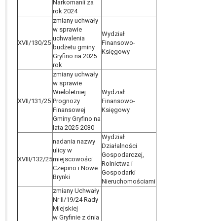
tym również profilowaniu.
Narkomanii za
rok 2024
zmiany uchwały
w sprawie
Wydział
uchwalenia
XVII/130/25
Finansowo-
budżetu gminy
Księgowy
Gryfino na 2025
rok
zmiany uchwały
w sprawie
Wieloletniej
Wydział
XVII/131/25
Prognozy
Finansowo-
Finansowej
Księgowy
Gminy Gryfino na
lata 2025-2030
Wydział
nadania nazwy
Działalności
ulicy w
Gospodarczej,
XVIII/132/25
miejscowości
Rolnictwa i
Czepino i Nowe
Gospodarki
Brynki
Nieruchomościami
zmiany Uchwały
Nr II/19/24 Rady
Miejskiej
w Gryfinie z dnia