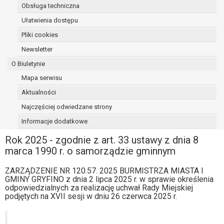
Obsługa techniczna
osoba, której dane dotyczą, wniosła
sprzeciw wobec przetwarzania
Ułatwienia dostępu
danych - do czasu ustalenia czy
Pliki cookies
prawnie uzasadnione podstawy po
Newsletter
stronie administratora są nadrzędne
wobec podstawy sprzeciwu;
O Biuletynie
prawo do przenoszenia danych na
Mapa serwisu
podstawie art. 20 RODO, w przypadku gdy
Aktualności
łącznie spełnione są następujące przesłanki:
przetwarzanie danych odbywa się na
Najczęściej odwiedzane strony
podstawie umowy zawartej z osobą,
Informacje dodatkowe
której dane dotyczą lub na podstawie
Rok 2025 - zgodnie z art. 33 ustawy z dnia 8
zgody wyrażonej przez tą osobę,
marca 1990 r. o samorządzie gminnym
przetwarzanie odbywa się w sposób
zautomatyzowany;
ZARZĄDZENIE NR 120.57. 2025 BURMISTRZA MIASTA I
prawo sprzeciwu wobec przetwarzania
GMINY GRYFINO z dnia 2 lipca 2025 r. w sprawie określenia
danych na podstawie art. 21 RODO, wobec
odpowiedzialnych za realizację uchwał Rady Miejskiej
przetwarzania danych osobowych, którego
podjętych na XVII sesji w dniu 26 czerwca 2025 r.
podstawą prawną jest:
niezbędność przetwarzania do