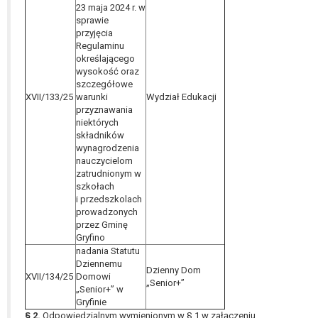
23 maja 2024 r. w
sprawie
przyjęcia
Regulaminu
określającego
wysokość oraz
szczegółowe
XVII/133/25
warunki
Wydział Edukacji
przyznawania
niektórych
składników
wynagrodzenia
nauczycielom
zatrudnionym w
szkołach
i przedszkolach
prowadzonych
przez Gminę
Gryfino
nadania Statutu
Dziennemu
Dzienny Dom
XVII/134/25
Domowi
„Senior+”
„Senior+” w
Gryfinie
§ 2.
Odpowiedzialnym wymienionym w § 1 w załączeniu