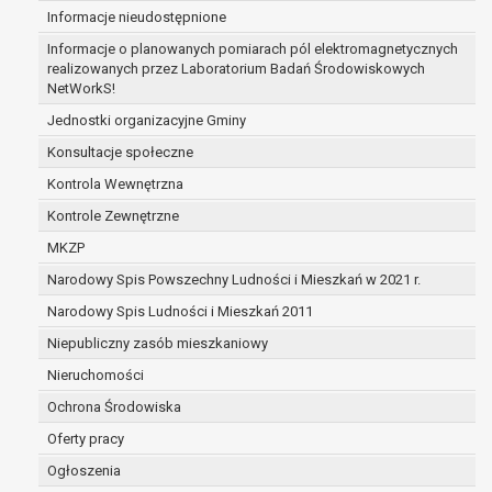
Informacje nieudostępnione
zabezpieczenia ewentualnych roszczeń, a w
przypadku wyrażenia zgody na przetwarzanie
Informacje o planowanych pomiarach pól elektromagnetycznych
danych po zakończeniu i rozliczeniu umowy, do
realizowanych przez Laboratorium Badań Środowiskowych
NetWorkS!
czasu wycofania tej zgody.
Ponadto w przypadku umów o dofinansowanie
Jednostki organizacyjne Gminy
dane osobowe od momentu pozyskania
Konsultacje społeczne
przechowywane są przez okres wynikający z
Kontrola Wewnętrzna
umowy o dofinansowanie zawartej między
beneficjentem a określoną instytucją, trwałości
Kontrole Zewnętrzne
danego projektu i konieczności zachowania
MKZP
dokumentacji projektu do celów kontrolnych.
Narodowy Spis Powszechny Ludności i Mieszkań w 2021 r.
W związku z przetwarzaniem przez
administratora danych osobowych przysługuje
Narodowy Spis Ludności i Mieszkań 2011
Pani/Panu:
Niepubliczny zasób mieszkaniowy
prawo dostępu do treści danych oraz
Nieruchomości
otrzymywania ich kopii na podstawie art. 15
RODO;
Ochrona Środowiska
prawo do żądania sprostowania danych na
Oferty pracy
podstawie art. 16 RODO,
Ogłoszenia
w przypadku gdy: