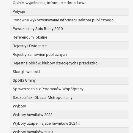
dane są nieprawidłowe lub
Opinie, wyjaśnienia, informacje dodatkowe
niekompletne;
Petycje
prawo do żądania usunięcia danych
Ponowne wykorzystywanie informacji sektora publicznego
osobowych (tzw. prawo do bycia
Powszechny Spis Rolny 2020
zapomnianym) na podstawie art. 17 RODO,
w przypadku gdy:
Referendum lokalne
dane nie są już niezbędne do celów,
Rejestry i Ewidencje
dla których były zebrane lub w inny
Rejestry zamówień publicznych
sposób przetwarzane,
osoba, której dane dotyczą, wniosła
Rejestr żłobków, klubów dziecięcych i przedszkoli
sprzeciw wobec przetwarzania
Skargi i wnioski
danych osobowych,
Spółki Gminy
osoba, której dane dotyczą wycofała
zgodę na przetwarzanie danych
Sprawozdania z Programów Współpracy
osobowych, która jest podstawą
Szczeciński Obszar Metropolitalny
przetwarzania danych i nie ma innej
Wybory
podstawy prawnej przetwarzania
danych,
Wybory ławników 2023
dane osobowe przetwarzane są
Wybory uzupełniające ławników 2021 r.
niezgodnie z prawem,
Wybory ławników 2019