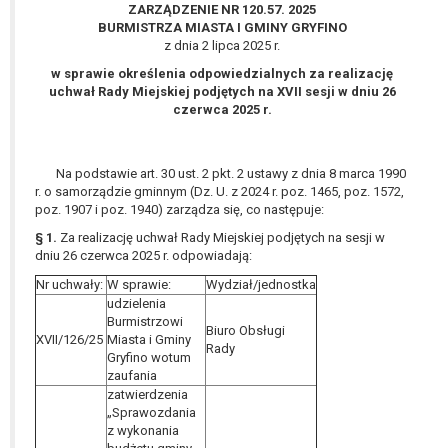
wykonania zadania realizowanego w
ZARZĄDZENIE NR 120.57. 2025
BURMISTRZA MIASTA I GMINY GRYFINO
interesie publicznym lub w ramach
z dnia 2 lipca 2025 r.
sprawowania władzy publicznej
powierzonej administratorowi bądź
w sprawie określenia odpowiedzialnych za realizację
uchwał Rady Miejskiej podjętych na XVII sesji w dniu 26
niezbędność przetwarzania do celów
czerwca 2025 r.
wynikających z prawnie
uzasadnionych interesów
realizowanych przez administratora
Na podstawie art. 30 ust. 2 pkt. 2 ustawy z dnia 8 marca 1990
lub przez stronę trzecią.
r. o samorządzie gminnym (Dz. U. z 2024 r. poz. 1465, poz. 1572,
Z przyczyn związanych z Pani/Pana
poz. 1907 i poz. 1940) zarządza się, co następuje:
szczególną sytuacją. W razie wniesienia
§ 1.
Za realizację uchwał Rady Miejskiej podjętych na sesji w
sprzeciwu, administrator nie może już
dniu 26 czerwca 2025 r. odpowiadają:
przetwarzać tych danych osobowych, chyba
Nr uchwały:
W sprawie:
Wydział/jednostka
że wykaże on istnienie ważnych prawnie
udzielenia
uzasadnionych podstaw do przetwarzania,
Burmistrzowi
Biuro Obsługi
nadrzędnych wobec interesów, praw i
XVII/126/25
Miasta i Gminy
Rady
Gryfino wotum
wolności osoby, której dane dotyczą, lub
zaufania
podstaw do ustalenia, dochodzenia lub
zatwierdzenia
obrony roszczeń.
„Sprawozdania
z wykonania