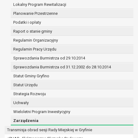
(merytorycznych), a także obowiązków i
Lokalny Program Rewitalizacji
zadań zleconych przez instytucje
Planowanie Przestrzenne
nadrzędne wobec Gminy;
Podatki i opłaty
zawarcia i realizacji umów;
ochrony żywotnych interesów osoby, której
Raport o stanie gminy
dane dotyczą, lub innej osoby fizycznej;
Regulamin Organizacyjny
wykonania zadania realizowanego w
Regulamin Pracy Urzędu
interesie publicznym lub w ramach
sprawowania władzy publicznej
Sprawozdania Burmistrza od 29.10.2014
powierzonej administratorowi;
Sprawozdania Burmistrza od 31.12.2002 do 28.10.2014
w pozostałych przypadkach dane osobowe
Statut Gminy Gryfino
przetwarzane są wyłącznie na podstawie
wcześniej udzielonej zgody w zakresie i celu
Statut Urzędu
określonym w treści zgody.
Strategia Rozwoju
W związku z przetwarzaniem danych w celu
Uchwały
wskazanym w pkt. 3, dane osobowe mogą być
Wieloletni Program Inwestycyjny
udostępniane innym upoważnionym odbiorcom lub
kategoriom odbiorców danych osobowych.
Zarządzenia
Odbiorcami mogą być:
Transmisja obrad sesji Rady Miejskiej w Gryfinie
podmioty, które przetwarzają dane