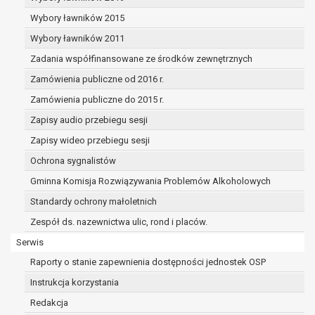
dane osobowe muszą być usunięte w
celu wywiązania się z obowiązku
Wybory ławników 2015
wynikającego z przepisów prawa;
Wybory ławników 2011
prawo do żądania ograniczenia
Zadania współfinansowane ze środków zewnętrznych
przetwarzania danych osobowych na
podstawie art. 18 RODO, w przypadku gdy:
Zamówienia publiczne od 2016 r.
osoba, której dane dotyczą
Zamówienia publiczne do 2015 r.
kwestionuje prawidłowość danych
Zapisy audio przebiegu sesji
osobowych – na okres pozwalający
administratorowi sprawdzić
Zapisy wideo przebiegu sesji
prawidłowość tych danych,
Ochrona sygnalistów
przetwarzanie danych jest niezgodne
Gminna Komisja Rozwiązywania Problemów Alkoholowych
z prawem, a osoba, której dane
Standardy ochrony małoletnich
dotyczą, sprzeciwia się usunięciu
danych, żądając w zamian ich
Zespół ds. nazewnictwa ulic, rond i placów.
ograniczenia,
Serwis
administrator nie potrzebuje już
Raporty o stanie zapewnienia dostępności jednostek OSP
danych dla swoich celów, ale osoba,
której dane dotyczą, potrzebuje ich do
Instrukcja korzystania
ustalenia, obrony lub dochodzenia
Redakcja
roszczeń,