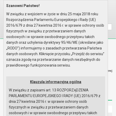
Szanowni Państwo!
Home
Prawo lokalne
Zarządzenia
Rok 2025 - zgodnie z art. 33 u..
W związku z wejściem w życie w dniu 25 maja 2018 roku
Rozporządzenia Parlamentu Europejskiego i Rady (UE)
Wyszukaj na stronie:
A
A
A
2016/679 z dnia 27 kwietnia 2016 r. w sprawie ochrony osób
fizycznych w związku z przetwarzaniem danych
osobowych i w sprawie swobodnego przepływu takich
danych oraz uchylenia dyrektywy 95/46/WE (określane jako
Biuletyn Informacji Publicznej
„RODO”) informujemy o zasadach przetwarzania Państwa
Urząd Miasta i Gminy w Gryfinie
danych osobowych. Kliknięcie przycisku „Przejdź do serwisu”
oznacza zgodę na przetwarzanie danych niezbędnych do
prawidłowego funkcjonowania serwisu.
Klauzula informacyjna ogólna
Strona główna
Mapa serwisu
Aktualności
W związku z zapisami art. 13 ROZPORZĄDZENIA
Redakcja
Instrukcja korzystania
Dostępność
PARLAMENTU EUROPEJSKIEGO I RADY (UE) 2016/679 z
dnia 27 kwietnia 2016 r. w sprawie ochrony osób
fizycznych w związku z przetwarzaniem danych
Strona główna
osobowych i w sprawie swobodnego przepływu takich