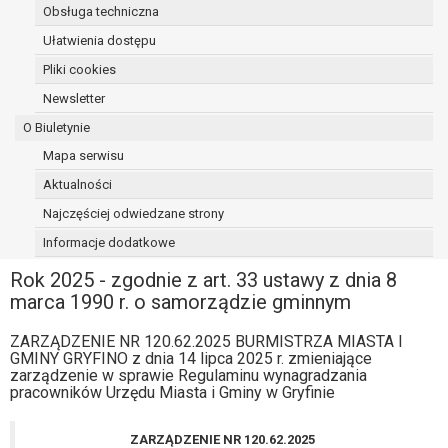
Obsługa techniczna
osoba, której dane dotyczą, wniosła
sprzeciw wobec przetwarzania
Ułatwienia dostępu
danych - do czasu ustalenia czy
Pliki cookies
prawnie uzasadnione podstawy po
Newsletter
stronie administratora są nadrzędne
wobec podstawy sprzeciwu;
O Biuletynie
prawo do przenoszenia danych na
Mapa serwisu
podstawie art. 20 RODO, w przypadku gdy
Aktualności
łącznie spełnione są następujące przesłanki:
przetwarzanie danych odbywa się na
Najczęściej odwiedzane strony
podstawie umowy zawartej z osobą,
Informacje dodatkowe
której dane dotyczą lub na podstawie
Rok 2025 - zgodnie z art. 33 ustawy z dnia 8
zgody wyrażonej przez tą osobę,
marca 1990 r. o samorządzie gminnym
przetwarzanie odbywa się w sposób
zautomatyzowany;
ZARZĄDZENIE NR 120.62.2025 BURMISTRZA MIASTA I
prawo sprzeciwu wobec przetwarzania
GMINY GRYFINO z dnia 14 lipca 2025 r. zmieniające
danych na podstawie art. 21 RODO, wobec
zarządzenie w sprawie Regulaminu wynagradzania
przetwarzania danych osobowych, którego
pracowników Urzędu Miasta i Gminy w Gryfinie
podstawą prawną jest:
niezbędność przetwarzania do
ZARZĄDZENIE NR 120.62.2025