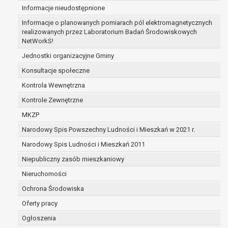
Informacje nieudostępnione
zabezpieczenia ewentualnych roszczeń, a w
przypadku wyrażenia zgody na przetwarzanie
Informacje o planowanych pomiarach pól elektromagnetycznych
danych po zakończeniu i rozliczeniu umowy, do
realizowanych przez Laboratorium Badań Środowiskowych
NetWorkS!
czasu wycofania tej zgody.
Ponadto w przypadku umów o dofinansowanie
Jednostki organizacyjne Gminy
dane osobowe od momentu pozyskania
Konsultacje społeczne
przechowywane są przez okres wynikający z
Kontrola Wewnętrzna
umowy o dofinansowanie zawartej między
beneficjentem a określoną instytucją, trwałości
Kontrole Zewnętrzne
danego projektu i konieczności zachowania
MKZP
dokumentacji projektu do celów kontrolnych.
Narodowy Spis Powszechny Ludności i Mieszkań w 2021 r.
W związku z przetwarzaniem przez
administratora danych osobowych przysługuje
Narodowy Spis Ludności i Mieszkań 2011
Pani/Panu:
Niepubliczny zasób mieszkaniowy
prawo dostępu do treści danych oraz
Nieruchomości
otrzymywania ich kopii na podstawie art. 15
RODO;
Ochrona Środowiska
prawo do żądania sprostowania danych na
Oferty pracy
podstawie art. 16 RODO,
Ogłoszenia
w przypadku gdy: