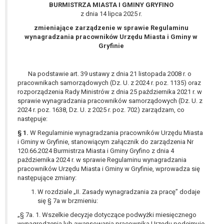
wykonania zadania realizowanego w
BURMISTRZA MIASTA I GMINY GRYFINO
z dnia 14 lipca 2025 r.
interesie publicznym lub w ramach
sprawowania władzy publicznej
zmieniające zarządzenie w sprawie Regulaminu
powierzonej administratorowi bądź
wynagradzania pracowników Urzędu Miasta i Gminy w
Gryfinie
niezbędność przetwarzania do celów
wynikających z prawnie
uzasadnionych interesów
Na podstawie art. 39 ustawy z dnia 21 listopada 2008 r. o
realizowanych przez administratora
pracownikach samorządowych (Dz. U. z 2024 r. poz. 1135) oraz
lub przez stronę trzecią.
rozporządzenia Rady Ministrów z dnia 25 października 2021 r. w
sprawie wynagradzania pracowników samorządowych (Dz. U. z
Z przyczyn związanych z Pani/Pana
2024 r. poz. 1638, Dz. U. z 2025 r. poz. 702) zarządzam, co
szczególną sytuacją. W razie wniesienia
następuje:
sprzeciwu, administrator nie może już
§ 1.
W Regulaminie wynagradzania pracowników Urzędu Miasta
przetwarzać tych danych osobowych, chyba
i Gminy w Gryfinie, stanowiącym załącznik do zarządzenia Nr
że wykaże on istnienie ważnych prawnie
120.66.2024 Burmistrza Miasta i Gminy Gryfino z dnia 4
uzasadnionych podstaw do przetwarzania,
października 2024 r. w sprawie Regulaminu wynagradzania
nadrzędnych wobec interesów, praw i
pracowników Urzędu Miasta i Gminy w Gryfinie, wprowadza się
następujące zmiany:
wolności osoby, której dane dotyczą, lub
podstaw do ustalenia, dochodzenia lub
W rozdziale „II. Zasady wynagradzania za pracę” dodaje
się § 7a w brzmieniu:
obrony roszczeń.
„§ 7a. 1. Wszelkie decyzje dotyczące podwyżki miesięcznego
wynagrodzenia lub awansowania pracownika Urzędu podejmuje