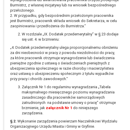
W przypadku gdy przetwarzanie danych
Burmistrz, z własnej inicjatywy lub na wniosek bezpośredniego
osobowych odbywa się na podstawie zgody osoby
przełożonego.
na przetwarzanie danych osobowych (art. 6 ust. 1
2. W przypadku, gdy bezpośrednim przełożonym pracownika
jest Burmistrz, pracownik składa wniosek do Sekretarza, w celu
lit a RODO), przysługuje Pani/Panu prawo do
zaopiniowania i przedłożenia do Burmistrza.”
cofnięcia tej zgody w dowolnym momencie.
W rozdziale „IX. Dodatek przedemerytalny” w § 23 dodaje
Cofnięcie to nie ma wpływu na zgodność
się ust. 4. w brzmieniu:
przetwarzania, którego dokonano na podstawie
zgody przed jej cofnięciem.
„4. Dodatek przedemerytalny ulega proporcjonalnemu obniżeniu
za dni nieobecności w pracy z powodu niezdolności do pracy,
Przysługuje Pani/Panu prawo wniesienia skargi do
za które pracownik otrzymuje wynagrodzenie lub świadczenia
organu nadzorczego na niezgodne z prawem
pieniężne zgodnie z ustawą o świadczeniach pieniężnych z
przetwarzanie Pani/Pana danych osobowych
ubezpieczenia społecznego w razie choroby i macierzyństwa
przez administratora.
oraz ustawą o ubezpieczeniu społecznym z tytułu wypadków
przy pracy i chorób zawodowych.”
Organem właściwym do wniesienia skargi jest
Prezes Urzędu Ochrony Danych Osobowych.
Załącznik Nr 1 do regulaminu wynagradzania „Tabela
W zależności od sfery, w której przetwarzane są
maksymalnego miesięcznego poziomu wynagradzania
zasadniczego dla pracowników samorządowych
dane osobowe, podanie danych osobowych jest
zatrudnionych na podstawie umowy o pracę” otrzymuje
dobrowolne albo jest wymogiem ustawowym lub
brzmienie, jak
załącznik Nr 1
do niniejszego
umownym.
zarządzenia.
Pani/Pana dane nie będą poddawane
§ 2.
Wykonanie zarządzenia powierzam Naczelnikowi Wydziału
zautomatyzowanemu podejmowaniu decyzji, w
Organizacyjnego Urzędu Miasta i Gminy w Gryfinie.