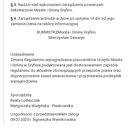
tym również profilowaniu.
§ 3.
Nadzór nad wykonaniem zarządzenia powierzam
Sekretarzowi Miasta i Gminy Gryfino.
§ 4.
Zarządzenie wchodzi w życie po upływie 14 dni od jego
zamieszczenia na tablicy informacyjnej.
BURMISTRZMiasta i Gminy Gryfino
Mieczysław Sawaryn
Uzasadnienie
Zmiana Regulaminu wynagradzania pracowników Urzędu Miasta
i Gminy w Gryfinie podyktowana jest dostosowaniem zapisów
regulaminu do aktualnie obowiązujących przepisów prawa oraz
doprecyzowanie zasad awansowania i przyznawania podwyżek
wynagrodzenia.
Sporządziły:
Beata Ludwiczak
Małgorzata Ważyńska - Piaskowska
Uzgodniono z przedstawicielem załogi
09.07.2025 r. Agnieszka Wernikowska