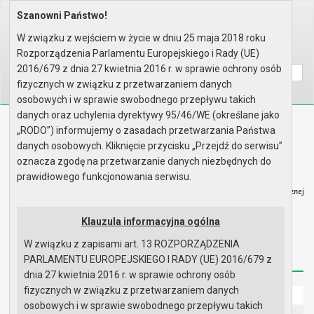
Szanowni Państwo!
Home
Prawo lokalne
Zarządzenia
Rok 2025 - zgodnie z art. 33 u..
W związku z wejściem w życie w dniu 25 maja 2018 roku
Rozporządzenia Parlamentu Europejskiego i Rady (UE)
Wyszukaj na stronie:
A
A
A
2016/679 z dnia 27 kwietnia 2016 r. w sprawie ochrony osób
fizycznych w związku z przetwarzaniem danych
osobowych i w sprawie swobodnego przepływu takich
danych oraz uchylenia dyrektywy 95/46/WE (określane jako
Biuletyn Informacji Publicznej
„RODO”) informujemy o zasadach przetwarzania Państwa
Urząd Miasta i Gminy w Gryfinie
danych osobowych. Kliknięcie przycisku „Przejdź do serwisu”
oznacza zgodę na przetwarzanie danych niezbędnych do
prawidłowego funkcjonowania serwisu.
Klauzula informacyjna ogólna
Strona główna
Mapa serwisu
Aktualności
W związku z zapisami art. 13 ROZPORZĄDZENIA
Redakcja
Instrukcja korzystania
Dostępność
PARLAMENTU EUROPEJSKIEGO I RADY (UE) 2016/679 z
dnia 27 kwietnia 2016 r. w sprawie ochrony osób
fizycznych w związku z przetwarzaniem danych
Strona główna
osobowych i w sprawie swobodnego przepływu takich