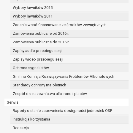
dane osobowe muszą być usunięte w
celu wywiązania się z obowiązku
Wybory ławników 2015
wynikającego z przepisów prawa;
Wybory ławników 2011
prawo do żądania ograniczenia
Zadania współfinansowane ze środków zewnętrznych
przetwarzania danych osobowych na
podstawie art. 18 RODO, w przypadku gdy:
Zamówienia publiczne od 2016 r.
osoba, której dane dotyczą
Zamówienia publiczne do 2015 r.
kwestionuje prawidłowość danych
Zapisy audio przebiegu sesji
osobowych – na okres pozwalający
administratorowi sprawdzić
Zapisy wideo przebiegu sesji
prawidłowość tych danych,
Ochrona sygnalistów
przetwarzanie danych jest niezgodne
Gminna Komisja Rozwiązywania Problemów Alkoholowych
z prawem, a osoba, której dane
Standardy ochrony małoletnich
dotyczą, sprzeciwia się usunięciu
danych, żądając w zamian ich
Zespół ds. nazewnictwa ulic, rond i placów.
ograniczenia,
Serwis
administrator nie potrzebuje już
Raporty o stanie zapewnienia dostępności jednostek OSP
danych dla swoich celów, ale osoba,
której dane dotyczą, potrzebuje ich do
Instrukcja korzystania
ustalenia, obrony lub dochodzenia
Redakcja
roszczeń,