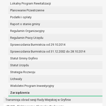
(merytorycznych), a także obowiązków i
Lokalny Program Rewitalizacji
zadań zleconych przez instytucje
Planowanie Przestrzenne
nadrzędne wobec Gminy;
Podatki i opłaty
zawarcia i realizacji umów;
ochrony żywotnych interesów osoby, której
Raport o stanie gminy
dane dotyczą, lub innej osoby fizycznej;
Regulamin Organizacyjny
wykonania zadania realizowanego w
Regulamin Pracy Urzędu
interesie publicznym lub w ramach
sprawowania władzy publicznej
Sprawozdania Burmistrza od 29.10.2014
powierzonej administratorowi;
Sprawozdania Burmistrza od 31.12.2002 do 28.10.2014
w pozostałych przypadkach dane osobowe
Statut Gminy Gryfino
przetwarzane są wyłącznie na podstawie
wcześniej udzielonej zgody w zakresie i celu
Statut Urzędu
określonym w treści zgody.
Strategia Rozwoju
W związku z przetwarzaniem danych w celu
Uchwały
wskazanym w pkt. 3, dane osobowe mogą być
Wieloletni Program Inwestycyjny
udostępniane innym upoważnionym odbiorcom lub
kategoriom odbiorców danych osobowych.
Zarządzenia
Odbiorcami mogą być:
Transmisja obrad sesji Rady Miejskiej w Gryfinie
podmioty, które przetwarzają dane