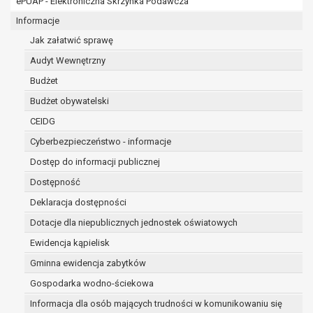
ePUAP - Elektroniczna Skrzynka Podawcza
osobowe w imieniu administratora na
podstawie zawartej z nim umowy
Informacje
powierzenia przetwarzania danych
Jak załatwić sprawę
osobowych;
Audyt Wewnętrzny
podmioty upoważnione do odbioru danych
osobowych na podstawie odpowiednich
Budżet
przepisów prawa.
Budżet obywatelski
Pani/Pana dane osobowe będą przetwarzane
CEIDG
przez okres niezbędny do realizacji celu dla jakiego
zostały zebrane oraz zgodnie z terminami
Cyberbezpieczeństwo - informacje
archiwizacji określonymi przez przepisy prawa
Dostęp do informacji publicznej
powszechnie obowiązującego.
Dostępność
W przypadku, gdy dane osobowe przetwarzane są
na podstawie zgody osoby, której dane dotyczą
Deklaracja dostępności
przetwarzanie odbywa się do czasu wycofania tej
Dotacje dla niepublicznych jednostek oświatowych
zgody.
Ewidencja kąpielisk
W przypadku, gdy dane osobowe przetwarzane są
Gminna ewidencja zabytków
w celu zawarcia i realizacji umowy przetwarzanie
odbywa się przez okres niezbędny do realizacji
Gospodarka wodno-ściekowa
zawartej umowy, a po tym czasie w zakresie
Informacja dla osób mających trudności w komunikowaniu się
wymaganym przez przepisy prawa lub dla