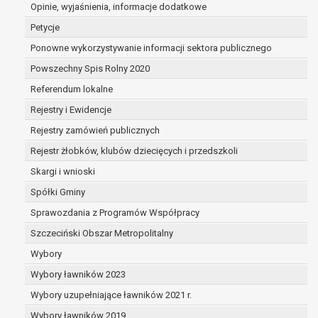
dane są nieprawidłowe lub
Opinie, wyjaśnienia, informacje dodatkowe
niekompletne;
Petycje
prawo do żądania usunięcia danych
Ponowne wykorzystywanie informacji sektora publicznego
osobowych (tzw. prawo do bycia
Powszechny Spis Rolny 2020
zapomnianym) na podstawie art. 17 RODO,
w przypadku gdy:
Referendum lokalne
dane nie są już niezbędne do celów,
Rejestry i Ewidencje
dla których były zebrane lub w inny
Rejestry zamówień publicznych
sposób przetwarzane,
osoba, której dane dotyczą, wniosła
Rejestr żłobków, klubów dziecięcych i przedszkoli
sprzeciw wobec przetwarzania
Skargi i wnioski
danych osobowych,
Spółki Gminy
osoba, której dane dotyczą wycofała
zgodę na przetwarzanie danych
Sprawozdania z Programów Współpracy
osobowych, która jest podstawą
Szczeciński Obszar Metropolitalny
przetwarzania danych i nie ma innej
Wybory
podstawy prawnej przetwarzania
danych,
Wybory ławników 2023
dane osobowe przetwarzane są
Wybory uzupełniające ławników 2021 r.
niezgodnie z prawem,
Wybory ławników 2019