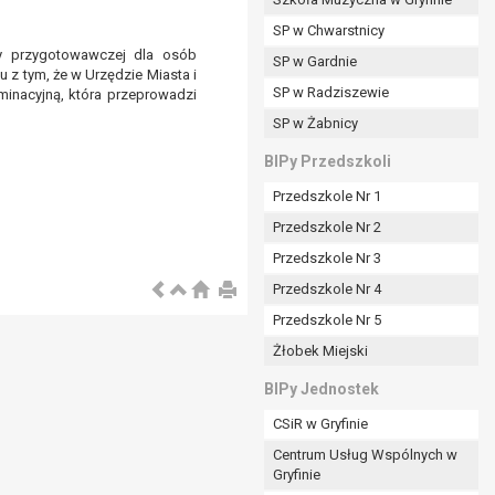
SP w Chwarstnicy
y przygotowawczej dla osób
SP w Gardnie
 z tym, że w Urzędzie Miasta i
padku gdy:
SP w Radziszewie
minacyjną, która przeprowadzi
SP w Żabnicy
nia danych i nie ma innej podstawy prawnej
BIPy Przedszkoli
Przedszkole Nr 1
Przedszkole Nr 2
Przedszkole Nr 3
wi sprawdzić prawidłowość tych danych,
Przedszkole Nr 4
ądając w zamian ich ograniczenia,
Przedszkole Nr 5
enia, obrony lub dochodzenia roszczeń,
Żłobek Miejski
sadnione podstawy po stronie administratora są
BIPy Jednostek
i:
CSiR w Gryfinie
zgody wyrażonej przez tą osobę,
Centrum Usług Wspólnych w
órego podstawą prawną jest:
Gryfinie