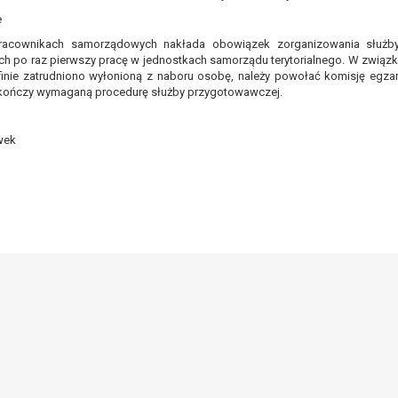
awie art. 16 RODO,
e
racownikach samorządowych nakłada obowiązek zorganizowania służb
h po raz pierwszy pracę w jednostkach samorządu terytorialnego. W związku
tzw. prawo do bycia zapomnianym) na podstawie art. 17 RODO, w przy
inie zatrudniono wyłonioną z naboru osobę, należy powołać komisję egza
tórych były zebrane lub w inny sposób przetwarzane,
akończy wymaganą procedurę służby przygotowawczej.
zeciw wobec przetwarzania danych osobowych,
ę na przetwarzanie danych osobowych, która jest podstawą przetwarza
wek
ie z prawem,
wywiązania się z obowiązku wynikającego z przepisów prawa;
anych osobowych na podstawie art. 18 RODO, w przypadku gdy:
prawidłowość danych osobowych – na okres pozwalający administratoro
wem, a osoba, której dane dotyczą, sprzeciwia się usunięciu danych, ż
a swoich celów, ale osoba, której dane dotyczą, potrzebuje ich do ustal
eciw wobec przetwarzania danych - do czasu ustalenia czy prawnie uza
 20 RODO, w przypadku gdy łącznie spełnione są następujące przesłank
tawie umowy zawartej z osobą, której dane dotyczą lub na podstawie 
tomatyzowany;
a podstawie art. 21 RODO, wobec przetwarzania danych osobowych, kt