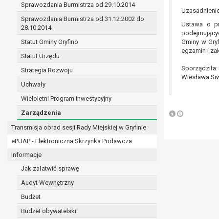
Sprawozdania Burmistrza od 29.10.2014
prawo do żądania sprostowania danych na podst
Uzasadnieni
w przypadku gdy:
Sprawozdania Burmistrza od 31.12.2002 do
Ustawa o p
dane są nieprawidłowe lub niekompletne;
28.10.2014
podejmującyc
prawo do żądania usunięcia danych osobowych (
Statut Gminy Gryfino
Gminy w Gryf
dane nie są już niezbędne do celów, dla k
egzamin i z
Statut Urzędu
osoba, której dane dotyczą, wniosła spr
Sporządziła:
Strategia Rozwoju
osoba, której dane dotyczą wycofała zgod
Wiesława Si
przetwarzania danych,
Uchwały
dane osobowe przetwarzane są niezgodn
Wieloletni Program Inwestycyjny
dane osobowe muszą być usunięte w celu 
Zarządzenia
prawo do żądania ograniczenia przetwarzania d
osoba, której dane dotyczą kwestionuje 
Transmisja obrad sesji Rady Miejskiej w Gryfinie
przetwarzanie danych jest niezgodne z pra
ePUAP - Elektroniczna Skrzynka Podawcza
administrator nie potrzebuje już danych dl
Informacje
osoba, której dane dotyczą, wniosła sprz
nadrzędne wobec podstawy sprzeciwu;
Jak załatwić sprawę
prawo do przenoszenia danych na podstawie art.
Audyt Wewnętrzny
przetwarzanie danych odbywa się na pods
Budżet
przetwarzanie odbywa się w sposób zau
prawo sprzeciwu wobec przetwarzania danych n
Budżet obywatelski