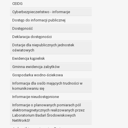
niezbędność przetwarzania do wykonania 
CEIDG
administratorowi bądź
Cyberbezpieczeństwo - informacje
niezbędność przetwarzania do celów wynik
Z przyczyn związanych z Pani/Pana szczególną s
Dostęp do informacji publicznej
on istnienie ważnych prawnie uzasadnionych pod
Dostępność
ustalenia, dochodzenia lub obrony roszczeń.
Deklaracja dostępności
Dotacje dla niepublicznych jednostek
W przypadku gdy przetwarzanie danych osobowych odby
oświatowych
prawo do cofnięcia tej zgody w dowolnym momencie. C
Ewidencja kąpielisk
Przysługuje Pani/Panu prawo wniesienia skargi do o
Gminna ewidencja zabytków
Organem właściwym do wniesienia skargi jest Prezes
W zależności od sfery, w której przetwarzane są da
Gospodarka wodno-ściekowa
Pani/Pana dane nie będą poddawane zautomatyzowane
Informacja dla osób mających trudności w
komunikowaniu się
Informacje nieudostępnione
Informacje o planowanych pomiarach pól
elektromagnetycznych realizowanych przez
Laboratorium Badań Środowiskowych
NetWorkS!