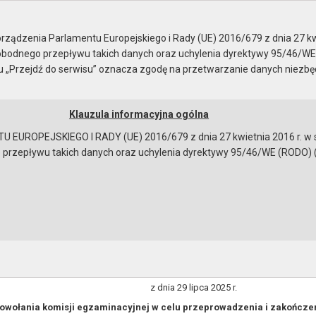
ządzenia Parlamentu Europejskiego i Rady (UE) 2016/679 z dnia 27 kw
bodnego przepływu takich danych oraz uchylenia dyrektywy 95/46/WE
ku „Przejdź do serwisu” oznacza zgodę na przetwarzanie danych niezb
Klauzula informacyjna ogólna
a
Instrukcja korzystania
Dostępność
EUROPEJSKIEGO I RADY (UE) 2016/679 z dnia 27 kwietnia 2016 r. w s
epływu takich danych oraz uchylenia dyrektywy 95/46/WE (RODO) (Dz.U
zgodnie z art. 33 ustawy z dnia 8 marca 1990 r. o
Nr 120.68.2025 BURMISTRZA MIASTA I GMINY GRYFINO z dnia 2
isji egzaminacyjnej w celu przeprowadzenia i zakończenia słu
ZARZĄDZENIE NR120.68.2025
BURMISTRZA MIASTA I GMINY GRYFINO
z dnia 29 lipca 2025 r.
owołania komisji egzaminacyjnej w celu przeprowadzenia i zakończe
bowiązującymi przepisami prawa w celu: