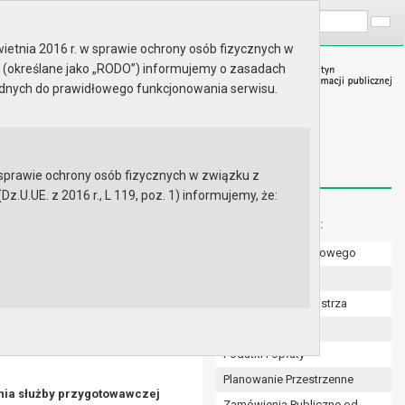
A
Wyszukaj na stronie:
A
A
ietnia 2016 r. w sprawie ochrony osób fizycznych w
 (określane jako „RODO”) informujemy o zasadach
ędnych do prawidłowego funkcjonowania serwisu.
prawie ochrony osób fizycznych w związku z
.UE. z 2016 r., L 119, poz. 1) informujemy, że:
 samorządzie gminnym
Menu dodatkowe:
Numer konta bankowego
9 lipca 2025 r. w sprawie
żby przygotowawczej
Uchwały Rady
Zarządzenia Burmistrza
Budżet
Podatki i opłaty
Planowanie Przestrzenne
nia służby przygotowawczej
Zamówienia Publiczne od