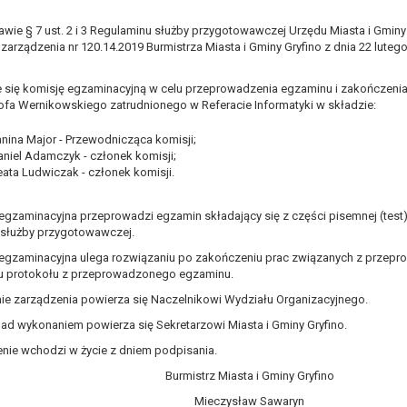
, a w szczególności ustawy z dnia 8 marca 1990 r. o samorządzie gminn
 § 7 ust. 2 i 3 Regulaminu służby przygotowawczej Urzędu Miasta i Gminy 
), a także obowiązków i zadań zleconych przez instytucje nadrzędne
zarządzenia nr 120.14.2019 Burmistrza Miasta i Gminy Gryfino z dnia 22 lutego
otyczą, lub innej osoby fizycznej;
 się komisję egzaminacyjną w celu przeprowadzenia egzaminu i zakończeni
ublicznym lub w ramach sprawowania władzy publicznej powierzonej ad
ofa Wernikowskiego zatrudnionego w Referacie Informatyki w składzie:
arzane są wyłącznie na podstawie wcześniej udzielonej zgody w zakres
m w pkt. 3, dane osobowe mogą być udostępniane innym upoważniony
nina Major - Przewodnicząca komisji;
aniel Adamczyk - członek komisji;
ata Ludwiczak - członek komisji.
mieniu administratora na podstawie zawartej z nim umowy powierzen
owych na podstawie odpowiednich przepisów prawa.
egzaminacyjna przeprowadzi egzamin składający się z części pisemnej (test) 
 niezbędny do realizacji celu dla jakiego zostały zebrane oraz zgodni
 służby przygotowawczej.
dstawie zgody osoby, której dane dotyczą przetwarzanie odbywa się d
egzaminacyjna ulega rozwiązaniu po zakończeniu prac związanych z przepr
iu protokołu z przeprowadzonego egzaminu.
 zawarcia i realizacji umowy przetwarzanie odbywa się przez okres ni
b dla zabezpieczenia ewentualnych roszczeń, a w przypadku wyrażen
e zarządzenia powierza się Naczelnikowi Wydziału Organizacyjnego.
ad wykonaniem powierza się Sekretarzowi Miasta i Gminy Gryfino.
sobowe od momentu pozyskania przechowywane są przez okres wynika
nie wchodzi w życie z dniem podpisania.
o projektu i konieczności zachowania dokumentacji projektu do celów ko
Burmistrz Miasta i Gminy Gryfino
nych osobowych przysługuje Pani/Panu:
ia ich kopii na podstawie art. 15 RODO;
Mieczysław Sawaryn