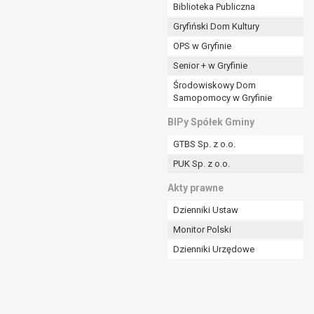
ania władzy publicznej powierzonej
Biblioteka Publiczna
Gryfiński Dom Kultury
stratora lub przez stronę trzecią.
OPS w Gryfinie
rzetwarzać tych danych osobowych, chyba że wykaże
osoby, której dane dotyczą, lub podstaw do
Senior + w Gryfinie
Środowiskowy Dom
Samopomocy w Gryfinie
art. 6 ust. 1 lit a RODO), przysługuje Pani/Panu
BIPy Spółek Gminy
no na podstawie zgody przed jej cofnięciem.
GTBS Sp. z o.o.
nych osobowych przez administratora.
PUK Sp. z o.o.
mogiem ustawowym lub umownym.
Akty prawne
Dzienniki Ustaw
Monitor Polski
Dzienniki Urzędowe