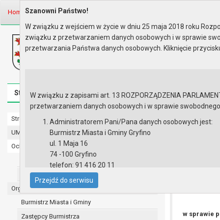
Szanowni Państwo!
Home
Prawo lokalne
Zarządzenia
Rok 2025 - zgodnie z art. 33 u..
W związku z wejściem w życie w dniu 25 maja 2018 roku Rozpor
związku z przetwarzaniem danych osobowych i w sprawie swo
Biuletyn Informacji Publicznej
przetwarzania Państwa danych osobowych. Kliknięcie przycis
Urząd Miasta i Gminy w Gryfinie
Strona główna
Mapa serwisu
Aktualności
Redakcj
W związku z zapisami art. 13 ROZPORZĄDZENIA PARLAMENTU 
przetwarzaniem danych osobowych i w sprawie swobodnego prz
Strona główna
Rok 2025 - 
Administratorem Pani/Pana danych osobowych jest:
UMiG - telefony wewnętrzne
Burmistrz Miasta i Gminy Gryfino
ZARZĄDZENIE 
ul. 1 Maja 16
Ochrona danych osobowych
powołania kom
74 -100 Gryfino
Urząd Miasta i Gminy w Gryfinie
telefon: 91 416 20 11
Straż Miejska
e-mail:
burmistrz@gryfino.pl
Przejdź do serwisu
Dane kontaktowe Inspektora Ochrony Danych:
Organy
telefon: 91 416 20 11
Burmistrz Miasta i Gminy
e-mail:
iod@gryfino.pl
w sprawie p
Zastępcy Burmistrza
Pani/Pana dane osobowe przetwarzane są zgodnie z o