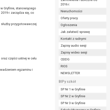
2016 r.
ym (Dz.U. z 2017r., poz. 1875 ze zm.) oraz z
w Gryfinie, stanowiącego
 wobec Gminy;
Nieruchomości
 2019 r. zarządza się, co
Oferty pracy
a służby przygotowawczej
Ogłoszenia
ministratorowi;
ie i celu określonym w treści zgody.
Jak załatwić sprawę
m odbiorcom lub kategoriom odbiorców danych
Kontakt z radnymi
Zapisy audio sesji
ia przetwarzania danych osobowych;
Zapisy wideo sesji
oraz części ustnej w celu
e z terminami archiwizacji określonymi przez
CEIDG
RIOS
o czasu wycofania tej zgody.
owadzeniem egzaminu i
NEWSLETTER
ezbędny do realizacji zawartej umowy, a po tym
ia zgody na przetwarzanie danych po zakończeniu i
BIPy szkół
SP Nr 1 w Gryfinie
jący z umowy o dofinansowanie zawartej między
SP Nr 2 w Gryfinie
ntrolnych.
SP Nr 3 w Gryfinie
Szkoła Muzyczna w Gryfinie