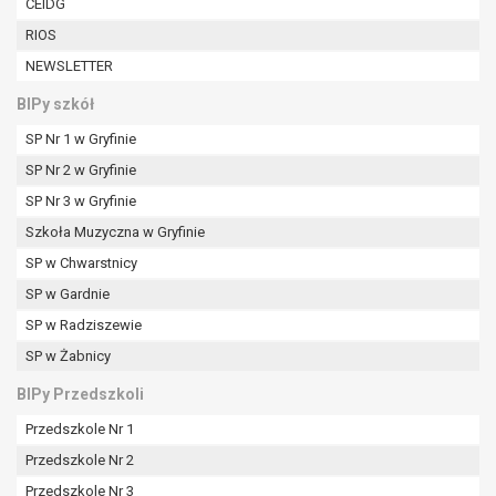
CEIDG
W przypadku gdy przetwarzanie danych
osobowych odbywa się na podstawie zgody osoby
RIOS
na przetwarzanie danych osobowych (art. 6 ust. 1
NEWSLETTER
lit a RODO), przysługuje Pani/Panu prawo do
BIPy szkół
cofnięcia tej zgody w dowolnym momencie.
Cofnięcie to nie ma wpływu na zgodność
SP Nr 1 w Gryfinie
przetwarzania, którego dokonano na podstawie
SP Nr 2 w Gryfinie
zgody przed jej cofnięciem.
SP Nr 3 w Gryfinie
Przysługuje Pani/Panu prawo wniesienia skargi do
organu nadzorczego na niezgodne z prawem
Szkoła Muzyczna w Gryfinie
przetwarzanie Pani/Pana danych osobowych
SP w Chwarstnicy
przez administratora.
SP w Gardnie
Organem właściwym do wniesienia skargi jest
SP w Radziszewie
Prezes Urzędu Ochrony Danych Osobowych.
W zależności od sfery, w której przetwarzane są
SP w Żabnicy
dane osobowe, podanie danych osobowych jest
BIPy Przedszkoli
dobrowolne albo jest wymogiem ustawowym lub
umownym.
Przedszkole Nr 1
Pani/Pana dane nie będą poddawane
Przedszkole Nr 2
zautomatyzowanemu podejmowaniu decyzji, w
Przedszkole Nr 3