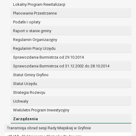
(merytorycznych), a także obowiązków i
Lokalny Program Rewitalizacji
zadań zleconych przez instytucje
Planowanie Przestrzenne
nadrzędne wobec Gminy;
Podatki i opłaty
zawarcia i realizacji umów;
ochrony żywotnych interesów osoby, której
Raport o stanie gminy
dane dotyczą, lub innej osoby fizycznej;
Regulamin Organizacyjny
wykonania zadania realizowanego w
Regulamin Pracy Urzędu
interesie publicznym lub w ramach
sprawowania władzy publicznej
Sprawozdania Burmistrza od 29.10.2014
powierzonej administratorowi;
Sprawozdania Burmistrza od 31.12.2002 do 28.10.2014
w pozostałych przypadkach dane osobowe
Statut Gminy Gryfino
przetwarzane są wyłącznie na podstawie
wcześniej udzielonej zgody w zakresie i celu
Statut Urzędu
określonym w treści zgody.
Strategia Rozwoju
W związku z przetwarzaniem danych w celu
Uchwały
wskazanym w pkt. 3, dane osobowe mogą być
Wieloletni Program Inwestycyjny
udostępniane innym upoważnionym odbiorcom lub
kategoriom odbiorców danych osobowych.
Zarządzenia
Odbiorcami mogą być:
Transmisja obrad sesji Rady Miejskiej w Gryfinie
podmioty, które przetwarzają dane