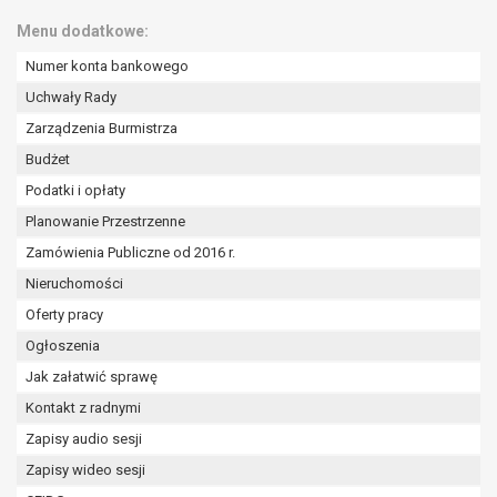
wykonania zadania realizowanego w
Menu dodatkowe:
interesie publicznym lub w ramach
sprawowania władzy publicznej
Numer konta bankowego
powierzonej administratorowi bądź
Uchwały Rady
niezbędność przetwarzania do celów
Zarządzenia Burmistrza
wynikających z prawnie
uzasadnionych interesów
Budżet
realizowanych przez administratora
Podatki i opłaty
lub przez stronę trzecią.
Planowanie Przestrzenne
Z przyczyn związanych z Pani/Pana
szczególną sytuacją. W razie wniesienia
Zamówienia Publiczne od 2016 r.
sprzeciwu, administrator nie może już
Nieruchomości
przetwarzać tych danych osobowych, chyba
Oferty pracy
że wykaże on istnienie ważnych prawnie
Ogłoszenia
uzasadnionych podstaw do przetwarzania,
nadrzędnych wobec interesów, praw i
Jak załatwić sprawę
wolności osoby, której dane dotyczą, lub
Kontakt z radnymi
podstaw do ustalenia, dochodzenia lub
Zapisy audio sesji
obrony roszczeń.
Zapisy wideo sesji