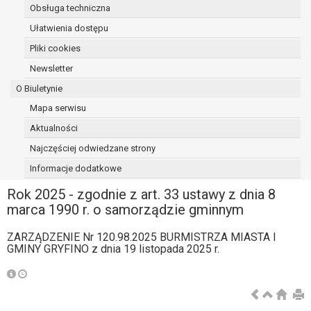
Obsługa techniczna
osoba, której dane dotyczą, wniosła
sprzeciw wobec przetwarzania
Ułatwienia dostępu
danych - do czasu ustalenia czy
Pliki cookies
prawnie uzasadnione podstawy po
Newsletter
stronie administratora są nadrzędne
wobec podstawy sprzeciwu;
O Biuletynie
prawo do przenoszenia danych na
Mapa serwisu
podstawie art. 20 RODO, w przypadku gdy
Aktualności
łącznie spełnione są następujące przesłanki:
przetwarzanie danych odbywa się na
Najczęściej odwiedzane strony
podstawie umowy zawartej z osobą,
Informacje dodatkowe
której dane dotyczą lub na podstawie
Rok 2025 - zgodnie z art. 33 ustawy z dnia 8
zgody wyrażonej przez tą osobę,
marca 1990 r. o samorządzie gminnym
przetwarzanie odbywa się w sposób
zautomatyzowany;
ZARZĄDZENIE Nr 120.98.2025 BURMISTRZA MIASTA I
prawo sprzeciwu wobec przetwarzania
GMINY GRYFINO z dnia 19 listopada 2025 r.
danych na podstawie art. 21 RODO, wobec
przetwarzania danych osobowych, którego
podstawą prawną jest:
niezbędność przetwarzania do