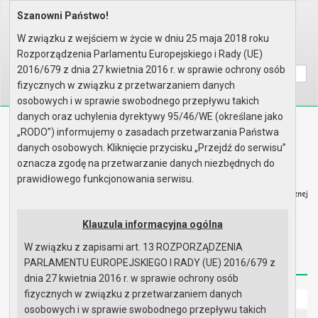
Szanowni Państwo!
Home
Prawo lokalne
Zarządzenia
Rok 2025 - zgodnie z art. 33 u..
W związku z wejściem w życie w dniu 25 maja 2018 roku
Rozporządzenia Parlamentu Europejskiego i Rady (UE)
Wyszukaj na stronie:
A
A
A
2016/679 z dnia 27 kwietnia 2016 r. w sprawie ochrony osób
fizycznych w związku z przetwarzaniem danych
osobowych i w sprawie swobodnego przepływu takich
danych oraz uchylenia dyrektywy 95/46/WE (określane jako
Biuletyn Informacji Publicznej
„RODO”) informujemy o zasadach przetwarzania Państwa
Urząd Miasta i Gminy w Gryfinie
danych osobowych. Kliknięcie przycisku „Przejdź do serwisu”
oznacza zgodę na przetwarzanie danych niezbędnych do
prawidłowego funkcjonowania serwisu.
Klauzula informacyjna ogólna
Strona główna
Mapa serwisu
Aktualności
W związku z zapisami art. 13 ROZPORZĄDZENIA
Redakcja
Instrukcja korzystania
Dostępność
PARLAMENTU EUROPEJSKIEGO I RADY (UE) 2016/679 z
dnia 27 kwietnia 2016 r. w sprawie ochrony osób
fizycznych w związku z przetwarzaniem danych
Strona główna
osobowych i w sprawie swobodnego przepływu takich