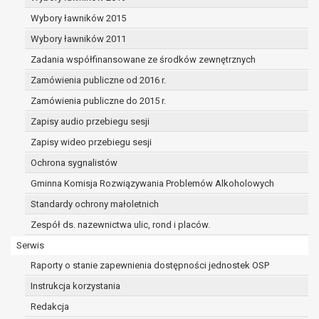
dane osobowe muszą być usunięte w
celu wywiązania się z obowiązku
Wybory ławników 2015
wynikającego z przepisów prawa;
Wybory ławników 2011
prawo do żądania ograniczenia
Zadania współfinansowane ze środków zewnętrznych
przetwarzania danych osobowych na
podstawie art. 18 RODO, w przypadku gdy:
Zamówienia publiczne od 2016 r.
osoba, której dane dotyczą
Zamówienia publiczne do 2015 r.
kwestionuje prawidłowość danych
Zapisy audio przebiegu sesji
osobowych – na okres pozwalający
administratorowi sprawdzić
Zapisy wideo przebiegu sesji
prawidłowość tych danych,
Ochrona sygnalistów
przetwarzanie danych jest niezgodne
Gminna Komisja Rozwiązywania Problemów Alkoholowych
z prawem, a osoba, której dane
Standardy ochrony małoletnich
dotyczą, sprzeciwia się usunięciu
danych, żądając w zamian ich
Zespół ds. nazewnictwa ulic, rond i placów.
ograniczenia,
Serwis
administrator nie potrzebuje już
Raporty o stanie zapewnienia dostępności jednostek OSP
danych dla swoich celów, ale osoba,
której dane dotyczą, potrzebuje ich do
Instrukcja korzystania
ustalenia, obrony lub dochodzenia
Redakcja
roszczeń,