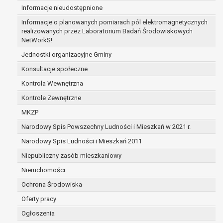
Informacje nieudostępnione
zabezpieczenia ewentualnych roszczeń, a w
przypadku wyrażenia zgody na przetwarzanie
Informacje o planowanych pomiarach pól elektromagnetycznych
danych po zakończeniu i rozliczeniu umowy, do
realizowanych przez Laboratorium Badań Środowiskowych
NetWorkS!
czasu wycofania tej zgody.
Ponadto w przypadku umów o dofinansowanie
Jednostki organizacyjne Gminy
dane osobowe od momentu pozyskania
Konsultacje społeczne
przechowywane są przez okres wynikający z
Kontrola Wewnętrzna
umowy o dofinansowanie zawartej między
beneficjentem a określoną instytucją, trwałości
Kontrole Zewnętrzne
danego projektu i konieczności zachowania
MKZP
dokumentacji projektu do celów kontrolnych.
Narodowy Spis Powszechny Ludności i Mieszkań w 2021 r.
W związku z przetwarzaniem przez
administratora danych osobowych przysługuje
Narodowy Spis Ludności i Mieszkań 2011
Pani/Panu:
Niepubliczny zasób mieszkaniowy
prawo dostępu do treści danych oraz
Nieruchomości
otrzymywania ich kopii na podstawie art. 15
RODO;
Ochrona Środowiska
prawo do żądania sprostowania danych na
Oferty pracy
podstawie art. 16 RODO,
Ogłoszenia
w przypadku gdy: