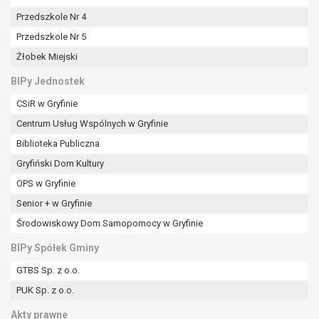
tym również profilowaniu.
Przedszkole Nr 4
Przedszkole Nr 5
Żłobek Miejski
BIPy Jednostek
CSiR w Gryfinie
Centrum Usług Wspólnych w Gryfinie
Biblioteka Publiczna
Gryfiński Dom Kultury
OPS w Gryfinie
Senior + w Gryfinie
Środowiskowy Dom Samopomocy w Gryfinie
BIPy Spółek Gminy
GTBS Sp. z o.o.
PUK Sp. z o.o.
Akty prawne