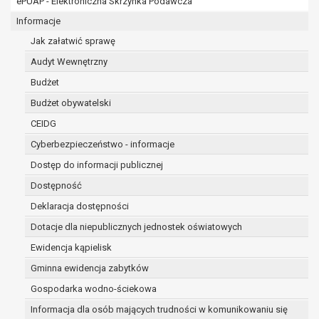
ePUAP - Elektroniczna Skrzynka Podawcza
osobowe w imieniu administratora na
podstawie zawartej z nim umowy
Informacje
powierzenia przetwarzania danych
Jak załatwić sprawę
osobowych;
Audyt Wewnętrzny
podmioty upoważnione do odbioru danych
osobowych na podstawie odpowiednich
Budżet
przepisów prawa.
Budżet obywatelski
Pani/Pana dane osobowe będą przetwarzane
CEIDG
przez okres niezbędny do realizacji celu dla jakiego
zostały zebrane oraz zgodnie z terminami
Cyberbezpieczeństwo - informacje
archiwizacji określonymi przez przepisy prawa
Dostęp do informacji publicznej
powszechnie obowiązującego.
Dostępność
W przypadku, gdy dane osobowe przetwarzane są
na podstawie zgody osoby, której dane dotyczą
Deklaracja dostępności
przetwarzanie odbywa się do czasu wycofania tej
Dotacje dla niepublicznych jednostek oświatowych
zgody.
Ewidencja kąpielisk
W przypadku, gdy dane osobowe przetwarzane są
Gminna ewidencja zabytków
w celu zawarcia i realizacji umowy przetwarzanie
odbywa się przez okres niezbędny do realizacji
Gospodarka wodno-ściekowa
zawartej umowy, a po tym czasie w zakresie
Informacja dla osób mających trudności w komunikowaniu się
wymaganym przez przepisy prawa lub dla