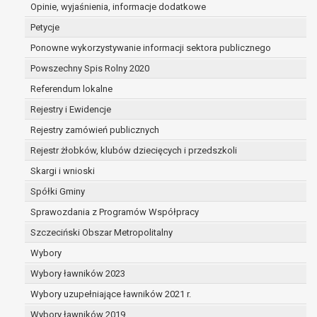
dane są nieprawidłowe lub
Opinie, wyjaśnienia, informacje dodatkowe
niekompletne;
Petycje
prawo do żądania usunięcia danych
Ponowne wykorzystywanie informacji sektora publicznego
osobowych (tzw. prawo do bycia
Powszechny Spis Rolny 2020
zapomnianym) na podstawie art. 17 RODO,
w przypadku gdy:
Referendum lokalne
dane nie są już niezbędne do celów,
Rejestry i Ewidencje
dla których były zebrane lub w inny
Rejestry zamówień publicznych
sposób przetwarzane,
osoba, której dane dotyczą, wniosła
Rejestr żłobków, klubów dziecięcych i przedszkoli
sprzeciw wobec przetwarzania
Skargi i wnioski
danych osobowych,
Spółki Gminy
osoba, której dane dotyczą wycofała
zgodę na przetwarzanie danych
Sprawozdania z Programów Współpracy
osobowych, która jest podstawą
Szczeciński Obszar Metropolitalny
przetwarzania danych i nie ma innej
Wybory
podstawy prawnej przetwarzania
danych,
Wybory ławników 2023
dane osobowe przetwarzane są
Wybory uzupełniające ławników 2021 r.
niezgodnie z prawem,
Wybory ławników 2019