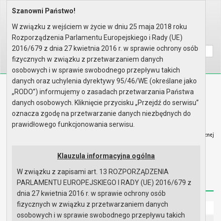
Szanowni Państwo!
Home
Prawo lokalne
Zarządzenia
Rok 2025 - zgodnie z art. 33 u..
W związku z wejściem w życie w dniu 25 maja 2018 roku
Rozporządzenia Parlamentu Europejskiego i Rady (UE)
Wyszukaj na stronie:
A
A
A
2016/679 z dnia 27 kwietnia 2016 r. w sprawie ochrony osób
fizycznych w związku z przetwarzaniem danych
osobowych i w sprawie swobodnego przepływu takich
danych oraz uchylenia dyrektywy 95/46/WE (określane jako
Biuletyn Informacji Publicznej
„RODO”) informujemy o zasadach przetwarzania Państwa
Urząd Miasta i Gminy w Gryfinie
danych osobowych. Kliknięcie przycisku „Przejdź do serwisu”
oznacza zgodę na przetwarzanie danych niezbędnych do
prawidłowego funkcjonowania serwisu.
Klauzula informacyjna ogólna
Strona główna
Mapa serwisu
Aktualności
W związku z zapisami art. 13 ROZPORZĄDZENIA
Redakcja
Instrukcja korzystania
Dostępność
PARLAMENTU EUROPEJSKIEGO I RADY (UE) 2016/679 z
dnia 27 kwietnia 2016 r. w sprawie ochrony osób
fizycznych w związku z przetwarzaniem danych
Strona główna
osobowych i w sprawie swobodnego przepływu takich