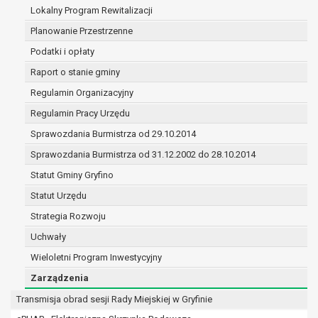
(merytorycznych), a także obowiązków i
Lokalny Program Rewitalizacji
zadań zleconych przez instytucje
Planowanie Przestrzenne
nadrzędne wobec Gminy;
Podatki i opłaty
zawarcia i realizacji umów;
ochrony żywotnych interesów osoby, której
Raport o stanie gminy
dane dotyczą, lub innej osoby fizycznej;
Regulamin Organizacyjny
wykonania zadania realizowanego w
Regulamin Pracy Urzędu
interesie publicznym lub w ramach
sprawowania władzy publicznej
Sprawozdania Burmistrza od 29.10.2014
powierzonej administratorowi;
Sprawozdania Burmistrza od 31.12.2002 do 28.10.2014
w pozostałych przypadkach dane osobowe
Statut Gminy Gryfino
przetwarzane są wyłącznie na podstawie
wcześniej udzielonej zgody w zakresie i celu
Statut Urzędu
określonym w treści zgody.
Strategia Rozwoju
W związku z przetwarzaniem danych w celu
Uchwały
wskazanym w pkt. 3, dane osobowe mogą być
Wieloletni Program Inwestycyjny
udostępniane innym upoważnionym odbiorcom lub
kategoriom odbiorców danych osobowych.
Zarządzenia
Odbiorcami mogą być:
Transmisja obrad sesji Rady Miejskiej w Gryfinie
podmioty, które przetwarzają dane