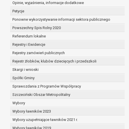
dane są nieprawidłowe lub
Opinie, wyjaśnienia, informacje dodatkowe
niekompletne;
Petycje
prawo do żądania usunięcia danych
Ponowne wykorzystywanie informacji sektora publicznego
osobowych (tzw. prawo do bycia
Powszechny Spis Rolny 2020
zapomnianym) na podstawie art. 17 RODO,
w przypadku gdy:
Referendum lokalne
dane nie są już niezbędne do celów,
Rejestry i Ewidencje
dla których były zebrane lub w inny
Rejestry zamówień publicznych
sposób przetwarzane,
osoba, której dane dotyczą, wniosła
Rejestr żłobków, klubów dziecięcych i przedszkoli
sprzeciw wobec przetwarzania
Skargi i wnioski
danych osobowych,
Spółki Gminy
osoba, której dane dotyczą wycofała
zgodę na przetwarzanie danych
Sprawozdania z Programów Współpracy
osobowych, która jest podstawą
Szczeciński Obszar Metropolitalny
przetwarzania danych i nie ma innej
Wybory
podstawy prawnej przetwarzania
danych,
Wybory ławników 2023
dane osobowe przetwarzane są
Wybory uzupełniające ławników 2021 r.
niezgodnie z prawem,
Wybory ławników 2019