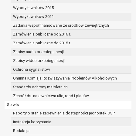
dane osobowe muszą być usunięte w
celu wywiązania się z obowiązku
Wybory ławników 2015
wynikającego z przepisów prawa;
Wybory ławników 2011
prawo do żądania ograniczenia
Zadania współfinansowane ze środków zewnętrznych
przetwarzania danych osobowych na
podstawie art. 18 RODO, w przypadku gdy:
Zamówienia publiczne od 2016 r.
osoba, której dane dotyczą
Zamówienia publiczne do 2015 r.
kwestionuje prawidłowość danych
Zapisy audio przebiegu sesji
osobowych – na okres pozwalający
administratorowi sprawdzić
Zapisy wideo przebiegu sesji
prawidłowość tych danych,
Ochrona sygnalistów
przetwarzanie danych jest niezgodne
Gminna Komisja Rozwiązywania Problemów Alkoholowych
z prawem, a osoba, której dane
Standardy ochrony małoletnich
dotyczą, sprzeciwia się usunięciu
danych, żądając w zamian ich
Zespół ds. nazewnictwa ulic, rond i placów.
ograniczenia,
Serwis
administrator nie potrzebuje już
Raporty o stanie zapewnienia dostępności jednostek OSP
danych dla swoich celów, ale osoba,
której dane dotyczą, potrzebuje ich do
Instrukcja korzystania
ustalenia, obrony lub dochodzenia
Redakcja
roszczeń,