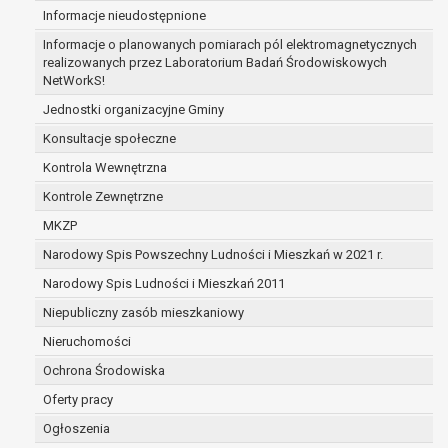
Informacje nieudostępnione
zabezpieczenia ewentualnych roszczeń, a w
przypadku wyrażenia zgody na przetwarzanie
Informacje o planowanych pomiarach pól elektromagnetycznych
danych po zakończeniu i rozliczeniu umowy, do
realizowanych przez Laboratorium Badań Środowiskowych
NetWorkS!
czasu wycofania tej zgody.
Ponadto w przypadku umów o dofinansowanie
Jednostki organizacyjne Gminy
dane osobowe od momentu pozyskania
Konsultacje społeczne
przechowywane są przez okres wynikający z
Kontrola Wewnętrzna
umowy o dofinansowanie zawartej między
beneficjentem a określoną instytucją, trwałości
Kontrole Zewnętrzne
danego projektu i konieczności zachowania
MKZP
dokumentacji projektu do celów kontrolnych.
Narodowy Spis Powszechny Ludności i Mieszkań w 2021 r.
W związku z przetwarzaniem przez
administratora danych osobowych przysługuje
Narodowy Spis Ludności i Mieszkań 2011
Pani/Panu:
Niepubliczny zasób mieszkaniowy
prawo dostępu do treści danych oraz
Nieruchomości
otrzymywania ich kopii na podstawie art. 15
RODO;
Ochrona Środowiska
prawo do żądania sprostowania danych na
Oferty pracy
podstawie art. 16 RODO,
Ogłoszenia
w przypadku gdy: