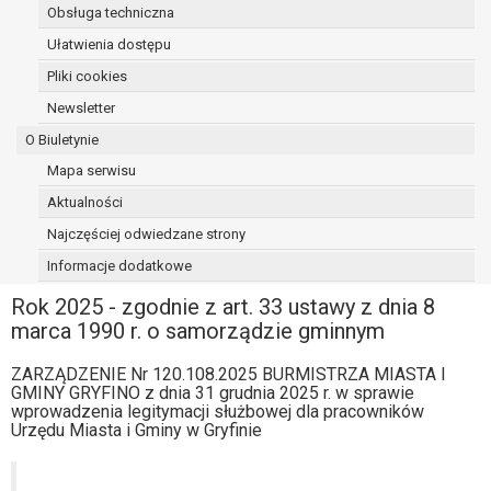
Obsługa techniczna
osoba, której dane dotyczą, wniosła
sprzeciw wobec przetwarzania
Ułatwienia dostępu
danych - do czasu ustalenia czy
Pliki cookies
prawnie uzasadnione podstawy po
Newsletter
stronie administratora są nadrzędne
wobec podstawy sprzeciwu;
O Biuletynie
prawo do przenoszenia danych na
Mapa serwisu
podstawie art. 20 RODO, w przypadku gdy
Aktualności
łącznie spełnione są następujące przesłanki:
przetwarzanie danych odbywa się na
Najczęściej odwiedzane strony
podstawie umowy zawartej z osobą,
Informacje dodatkowe
której dane dotyczą lub na podstawie
Rok 2025 - zgodnie z art. 33 ustawy z dnia 8
zgody wyrażonej przez tą osobę,
marca 1990 r. o samorządzie gminnym
przetwarzanie odbywa się w sposób
zautomatyzowany;
ZARZĄDZENIE Nr 120.108.2025 BURMISTRZA MIASTA I
prawo sprzeciwu wobec przetwarzania
GMINY GRYFINO z dnia 31 grudnia 2025 r. w sprawie
danych na podstawie art. 21 RODO, wobec
wprowadzenia legitymacji służbowej dla pracowników
przetwarzania danych osobowych, którego
Urzędu Miasta i Gminy w Gryfinie
podstawą prawną jest:
niezbędność przetwarzania do