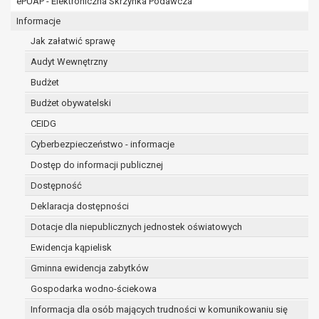
ePUAP - Elektroniczna Skrzynka Podawcza
osobowe w imieniu administratora na
podstawie zawartej z nim umowy
Informacje
powierzenia przetwarzania danych
Jak załatwić sprawę
osobowych;
Audyt Wewnętrzny
podmioty upoważnione do odbioru danych
osobowych na podstawie odpowiednich
Budżet
przepisów prawa.
Budżet obywatelski
Pani/Pana dane osobowe będą przetwarzane
CEIDG
przez okres niezbędny do realizacji celu dla jakiego
zostały zebrane oraz zgodnie z terminami
Cyberbezpieczeństwo - informacje
archiwizacji określonymi przez przepisy prawa
Dostęp do informacji publicznej
powszechnie obowiązującego.
Dostępność
W przypadku, gdy dane osobowe przetwarzane są
na podstawie zgody osoby, której dane dotyczą
Deklaracja dostępności
przetwarzanie odbywa się do czasu wycofania tej
Dotacje dla niepublicznych jednostek oświatowych
zgody.
Ewidencja kąpielisk
W przypadku, gdy dane osobowe przetwarzane są
Gminna ewidencja zabytków
w celu zawarcia i realizacji umowy przetwarzanie
odbywa się przez okres niezbędny do realizacji
Gospodarka wodno-ściekowa
zawartej umowy, a po tym czasie w zakresie
Informacja dla osób mających trudności w komunikowaniu się
wymaganym przez przepisy prawa lub dla