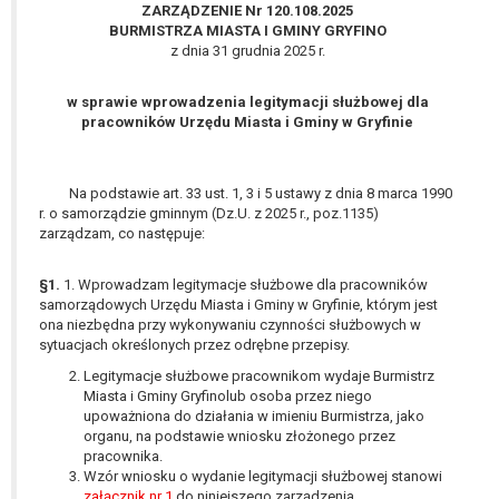
wykonania zadania realizowanego w
ZARZĄDZENIE Nr 120.108.2025
BURMISTRZA MIASTA I GMINY GRYFINO
interesie publicznym lub w ramach
z dnia 31 grudnia 2025 r.
sprawowania władzy publicznej
powierzonej administratorowi bądź
w sprawie wprowadzenia legitymacji służbowej dla
niezbędność przetwarzania do celów
pracowników Urzędu Miasta i Gminy w Gryfinie
wynikających z prawnie
uzasadnionych interesów
realizowanych przez administratora
Na podstawie art. 33 ust. 1, 3 i 5 ustawy z dnia 8 marca 1990
lub przez stronę trzecią.
r. o samorządzie gminnym (Dz.U. z 2025 r., poz.1135)
Z przyczyn związanych z Pani/Pana
zarządzam, co następuje:
szczególną sytuacją. W razie wniesienia
sprzeciwu, administrator nie może już
§1.
1. Wprowadzam legitymacje służbowe dla pracowników
przetwarzać tych danych osobowych, chyba
samorządowych Urzędu Miasta i Gminy w Gryfinie, którym jest
ona niezbędna przy wykonywaniu czynności służbowych w
że wykaże on istnienie ważnych prawnie
sytuacjach określonych przez odrębne przepisy.
uzasadnionych podstaw do przetwarzania,
nadrzędnych wobec interesów, praw i
Legitymacje służbowe pracownikom wydaje Burmistrz
Miasta i Gminy Gryfinolub osoba przez niego
wolności osoby, której dane dotyczą, lub
upoważniona do działania w imieniu Burmistrza, jako
podstaw do ustalenia, dochodzenia lub
organu, na podstawie wniosku złożonego przez
obrony roszczeń.
pracownika.
Wzór wniosku o wydanie legitymacji służbowej stanowi
załącznik nr 1
do niniejszego zarządzenia.