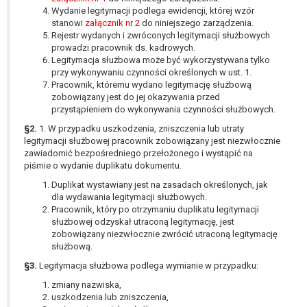
W przypadku gdy przetwarzanie danych
Wydanie legitymacji podlega ewidencji, której wzór
osobowych odbywa się na podstawie zgody osoby
stanowi
załącznik nr 2
do niniejszego zarządzenia.
Rejestr wydanych i zwróconych legitymacji służbowych
na przetwarzanie danych osobowych (art. 6 ust. 1
prowadzi pracownik ds. kadrowych.
lit a RODO), przysługuje Pani/Panu prawo do
Legitymacja służbowa może być wykorzystywana tylko
cofnięcia tej zgody w dowolnym momencie.
przy wykonywaniu czynności określonych w ust. 1.
Cofnięcie to nie ma wpływu na zgodność
Pracownik, któremu wydano legitymację służbową
przetwarzania, którego dokonano na podstawie
zobowiązany jest do jej okazywania przed
przystąpieniem do wykonywania czynności służbowych.
zgody przed jej cofnięciem.
Przysługuje Pani/Panu prawo wniesienia skargi do
§2.
1. W przypadku uszkodzenia, zniszczenia lub utraty
legitymacji służbowej pracownik zobowiązany jest niezwłocznie
organu nadzorczego na niezgodne z prawem
zawiadomić bezpośredniego przełożonego i wystąpić na
przetwarzanie Pani/Pana danych osobowych
piśmie o wydanie duplikatu dokumentu.
przez administratora.
Duplikat wystawiany jest na zasadach określonych, jak
Organem właściwym do wniesienia skargi jest
dla wydawania legitymacji służbowych.
Prezes Urzędu Ochrony Danych Osobowych.
Pracownik, który po otrzymaniu duplikatu legitymacji
W zależności od sfery, w której przetwarzane są
służbowej odzyskał utraconą legitymację, jest
dane osobowe, podanie danych osobowych jest
zobowiązany niezwłocznie zwrócić utraconą legitymację
służbową.
dobrowolne albo jest wymogiem ustawowym lub
umownym.
§3.
Legitymacja służbowa podlega wymianie w przypadku:
Pani/Pana dane nie będą poddawane
zmiany nazwiska,
zautomatyzowanemu podejmowaniu decyzji, w
uszkodzenia lub zniszczenia,