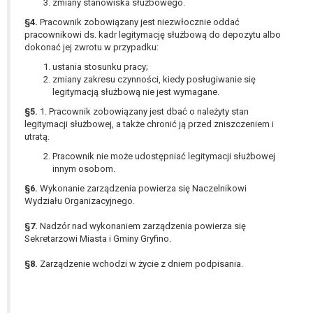
tym również profilowaniu.
zmiany stanowiska służbowego.
§4.
Pracownik zobowiązany jest niezwłocznie oddać
pracownikowi ds. kadr legitymację służbową do depozytu albo
dokonać jej zwrotu w przypadku:
ustania stosunku pracy;
zmiany zakresu czynności, kiedy posługiwanie się
legitymacją służbową nie jest wymagane.
§5.
1. Pracownik zobowiązany jest dbać o należyty stan
legitymacji służbowej, a także chronić ją przed zniszczeniem i
utratą.
Pracownik nie może udostępniać legitymacji służbowej
innym osobom.
§6.
Wykonanie zarządzenia powierza się Naczelnikowi
Wydziału Organizacyjnego.
§7.
Nadzór nad wykonaniem zarządzenia powierza się
Sekretarzowi Miasta i Gminy Gryfino.
§8.
Zarządzenie wchodzi w życie z dniem podpisania.