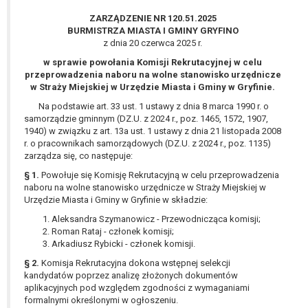
wykonania zadania realizowanego w
ZARZĄDZENIE NR 120.51.2025
interesie publicznym lub w ramach
BURMISTRZA MIASTA I GMINY GRYFINO
sprawowania władzy publicznej
z dnia 20 czerwca 2025 r.
powierzonej administratorowi bądź
w sprawie powołania Komisji Rekrutacyjnej w celu
niezbędność przetwarzania do celów
przeprowadzenia naboru na wolne stanowisko urzędnicze
wynikających z prawnie
w Straży Miejskiej w Urzędzie Miasta i Gminy w Gryfinie.
uzasadnionych interesów
Na podstawie art. 33 ust. 1 ustawy z dnia 8 marca 1990 r. o
realizowanych przez administratora
samorządzie gminnym (DZ.U. z 2024 r., poz. 1465, 1572, 1907,
lub przez stronę trzecią.
1940) w związku z art. 13a ust. 1 ustawy z dnia 21 listopada 2008
Z przyczyn związanych z Pani/Pana
r. o pracownikach samorządowych (DZ.U. z 2024 r., poz. 1135)
zarządza się, co następuje:
szczególną sytuacją. W razie wniesienia
sprzeciwu, administrator nie może już
§ 1.
Powołuje się Komisję Rekrutacyjną w celu przeprowadzenia
przetwarzać tych danych osobowych, chyba
naboru na wolne stanowisko urzędnicze w Straży Miejskiej w
Urzędzie Miasta i Gminy w Gryfinie w składzie:
że wykaże on istnienie ważnych prawnie
uzasadnionych podstaw do przetwarzania,
Aleksandra Szymanowicz - Przewodnicząca komisji;
Roman Rataj - członek komisji;
nadrzędnych wobec interesów, praw i
Arkadiusz Rybicki - członek komisji.
wolności osoby, której dane dotyczą, lub
podstaw do ustalenia, dochodzenia lub
§ 2.
Komisja Rekrutacyjna dokona wstępnej selekcji
kandydatów poprzez analizę złożonych dokumentów
obrony roszczeń.
aplikacyjnych pod względem zgodności z wymaganiami
formalnymi określonymi w ogłoszeniu.