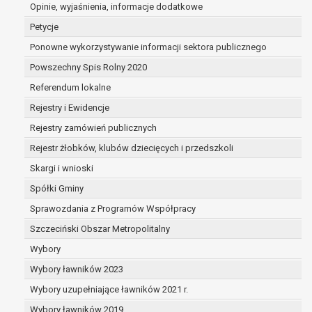
dane są nieprawidłowe lub
Opinie, wyjaśnienia, informacje dodatkowe
niekompletne;
Petycje
prawo do żądania usunięcia danych
Ponowne wykorzystywanie informacji sektora publicznego
osobowych (tzw. prawo do bycia
Powszechny Spis Rolny 2020
zapomnianym) na podstawie art. 17 RODO,
w przypadku gdy:
Referendum lokalne
dane nie są już niezbędne do celów,
Rejestry i Ewidencje
dla których były zebrane lub w inny
Rejestry zamówień publicznych
sposób przetwarzane,
osoba, której dane dotyczą, wniosła
Rejestr żłobków, klubów dziecięcych i przedszkoli
sprzeciw wobec przetwarzania
Skargi i wnioski
danych osobowych,
Spółki Gminy
osoba, której dane dotyczą wycofała
zgodę na przetwarzanie danych
Sprawozdania z Programów Współpracy
osobowych, która jest podstawą
Szczeciński Obszar Metropolitalny
przetwarzania danych i nie ma innej
Wybory
podstawy prawnej przetwarzania
danych,
Wybory ławników 2023
dane osobowe przetwarzane są
Wybory uzupełniające ławników 2021 r.
niezgodnie z prawem,
Wybory ławników 2019