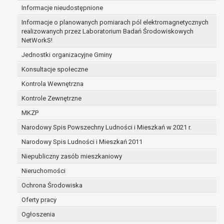
Informacje nieudostępnione
zabezpieczenia ewentualnych roszczeń, a w
przypadku wyrażenia zgody na przetwarzanie
Informacje o planowanych pomiarach pól elektromagnetycznych
danych po zakończeniu i rozliczeniu umowy, do
realizowanych przez Laboratorium Badań Środowiskowych
NetWorkS!
czasu wycofania tej zgody.
Ponadto w przypadku umów o dofinansowanie
Jednostki organizacyjne Gminy
dane osobowe od momentu pozyskania
Konsultacje społeczne
przechowywane są przez okres wynikający z
Kontrola Wewnętrzna
umowy o dofinansowanie zawartej między
beneficjentem a określoną instytucją, trwałości
Kontrole Zewnętrzne
danego projektu i konieczności zachowania
MKZP
dokumentacji projektu do celów kontrolnych.
Narodowy Spis Powszechny Ludności i Mieszkań w 2021 r.
W związku z przetwarzaniem przez
administratora danych osobowych przysługuje
Narodowy Spis Ludności i Mieszkań 2011
Pani/Panu:
Niepubliczny zasób mieszkaniowy
prawo dostępu do treści danych oraz
Nieruchomości
otrzymywania ich kopii na podstawie art. 15
RODO;
Ochrona Środowiska
prawo do żądania sprostowania danych na
Oferty pracy
podstawie art. 16 RODO,
Ogłoszenia
w przypadku gdy: