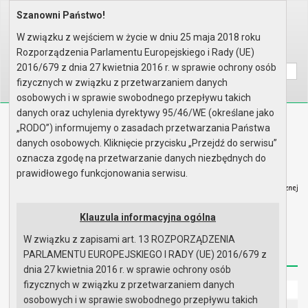
Szanowni Państwo!
Home
Prawo lokalne
Zarządzenia
Rok 2025 - zgodnie z art. 33 u..
W związku z wejściem w życie w dniu 25 maja 2018 roku
Rozporządzenia Parlamentu Europejskiego i Rady (UE)
Wyszukaj na stronie:
A
A
A
2016/679 z dnia 27 kwietnia 2016 r. w sprawie ochrony osób
fizycznych w związku z przetwarzaniem danych
osobowych i w sprawie swobodnego przepływu takich
danych oraz uchylenia dyrektywy 95/46/WE (określane jako
Biuletyn Informacji Publicznej
„RODO”) informujemy o zasadach przetwarzania Państwa
Urząd Miasta i Gminy w Gryfinie
danych osobowych. Kliknięcie przycisku „Przejdź do serwisu”
oznacza zgodę na przetwarzanie danych niezbędnych do
prawidłowego funkcjonowania serwisu.
Klauzula informacyjna ogólna
Strona główna
Mapa serwisu
Aktualności
W związku z zapisami art. 13 ROZPORZĄDZENIA
Redakcja
Instrukcja korzystania
Dostępność
PARLAMENTU EUROPEJSKIEGO I RADY (UE) 2016/679 z
dnia 27 kwietnia 2016 r. w sprawie ochrony osób
fizycznych w związku z przetwarzaniem danych
Strona główna
osobowych i w sprawie swobodnego przepływu takich