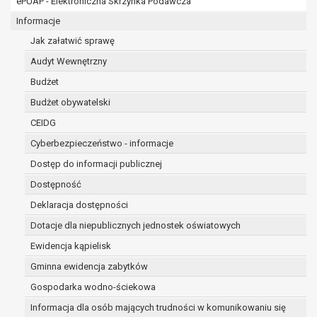
ePUAP - Elektroniczna Skrzynka Podawcza
osobowe w imieniu administratora na
podstawie zawartej z nim umowy
Informacje
powierzenia przetwarzania danych
Jak załatwić sprawę
osobowych;
Audyt Wewnętrzny
podmioty upoważnione do odbioru danych
osobowych na podstawie odpowiednich
Budżet
przepisów prawa.
Budżet obywatelski
Pani/Pana dane osobowe będą przetwarzane
CEIDG
przez okres niezbędny do realizacji celu dla jakiego
zostały zebrane oraz zgodnie z terminami
Cyberbezpieczeństwo - informacje
archiwizacji określonymi przez przepisy prawa
Dostęp do informacji publicznej
powszechnie obowiązującego.
Dostępność
W przypadku, gdy dane osobowe przetwarzane są
na podstawie zgody osoby, której dane dotyczą
Deklaracja dostępności
przetwarzanie odbywa się do czasu wycofania tej
Dotacje dla niepublicznych jednostek oświatowych
zgody.
Ewidencja kąpielisk
W przypadku, gdy dane osobowe przetwarzane są
Gminna ewidencja zabytków
w celu zawarcia i realizacji umowy przetwarzanie
odbywa się przez okres niezbędny do realizacji
Gospodarka wodno-ściekowa
zawartej umowy, a po tym czasie w zakresie
Informacja dla osób mających trudności w komunikowaniu się
wymaganym przez przepisy prawa lub dla