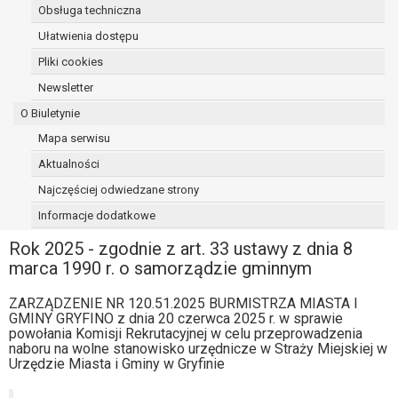
Obsługa techniczna
osoba, której dane dotyczą, wniosła
sprzeciw wobec przetwarzania
Ułatwienia dostępu
danych - do czasu ustalenia czy
Pliki cookies
prawnie uzasadnione podstawy po
Newsletter
stronie administratora są nadrzędne
wobec podstawy sprzeciwu;
O Biuletynie
prawo do przenoszenia danych na
Mapa serwisu
podstawie art. 20 RODO, w przypadku gdy
Aktualności
łącznie spełnione są następujące przesłanki:
przetwarzanie danych odbywa się na
Najczęściej odwiedzane strony
podstawie umowy zawartej z osobą,
Informacje dodatkowe
której dane dotyczą lub na podstawie
Rok 2025 - zgodnie z art. 33 ustawy z dnia 8
zgody wyrażonej przez tą osobę,
marca 1990 r. o samorządzie gminnym
przetwarzanie odbywa się w sposób
zautomatyzowany;
ZARZĄDZENIE NR 120.51.2025 BURMISTRZA MIASTA I
prawo sprzeciwu wobec przetwarzania
GMINY GRYFINO z dnia 20 czerwca 2025 r. w sprawie
danych na podstawie art. 21 RODO, wobec
powołania Komisji Rekrutacyjnej w celu przeprowadzenia
przetwarzania danych osobowych, którego
naboru na wolne stanowisko urzędnicze w Straży Miejskiej w
Urzędzie Miasta i Gminy w Gryfinie
podstawą prawną jest:
niezbędność przetwarzania do