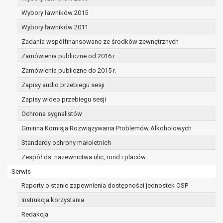
dane osobowe muszą być usunięte w
celu wywiązania się z obowiązku
Wybory ławników 2015
wynikającego z przepisów prawa;
Wybory ławników 2011
prawo do żądania ograniczenia
Zadania współfinansowane ze środków zewnętrznych
przetwarzania danych osobowych na
podstawie art. 18 RODO, w przypadku gdy:
Zamówienia publiczne od 2016 r.
osoba, której dane dotyczą
Zamówienia publiczne do 2015 r.
kwestionuje prawidłowość danych
Zapisy audio przebiegu sesji
osobowych – na okres pozwalający
administratorowi sprawdzić
Zapisy wideo przebiegu sesji
prawidłowość tych danych,
Ochrona sygnalistów
przetwarzanie danych jest niezgodne
Gminna Komisja Rozwiązywania Problemów Alkoholowych
z prawem, a osoba, której dane
Standardy ochrony małoletnich
dotyczą, sprzeciwia się usunięciu
danych, żądając w zamian ich
Zespół ds. nazewnictwa ulic, rond i placów.
ograniczenia,
Serwis
administrator nie potrzebuje już
Raporty o stanie zapewnienia dostępności jednostek OSP
danych dla swoich celów, ale osoba,
której dane dotyczą, potrzebuje ich do
Instrukcja korzystania
ustalenia, obrony lub dochodzenia
Redakcja
roszczeń,