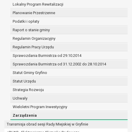
(merytorycznych), a także obowiązków i
Lokalny Program Rewitalizacji
zadań zleconych przez instytucje
Planowanie Przestrzenne
nadrzędne wobec Gminy;
Podatki i opłaty
zawarcia i realizacji umów;
ochrony żywotnych interesów osoby, której
Raport o stanie gminy
dane dotyczą, lub innej osoby fizycznej;
Regulamin Organizacyjny
wykonania zadania realizowanego w
Regulamin Pracy Urzędu
interesie publicznym lub w ramach
sprawowania władzy publicznej
Sprawozdania Burmistrza od 29.10.2014
powierzonej administratorowi;
Sprawozdania Burmistrza od 31.12.2002 do 28.10.2014
w pozostałych przypadkach dane osobowe
Statut Gminy Gryfino
przetwarzane są wyłącznie na podstawie
wcześniej udzielonej zgody w zakresie i celu
Statut Urzędu
określonym w treści zgody.
Strategia Rozwoju
W związku z przetwarzaniem danych w celu
Uchwały
wskazanym w pkt. 3, dane osobowe mogą być
Wieloletni Program Inwestycyjny
udostępniane innym upoważnionym odbiorcom lub
kategoriom odbiorców danych osobowych.
Zarządzenia
Odbiorcami mogą być:
Transmisja obrad sesji Rady Miejskiej w Gryfinie
podmioty, które przetwarzają dane