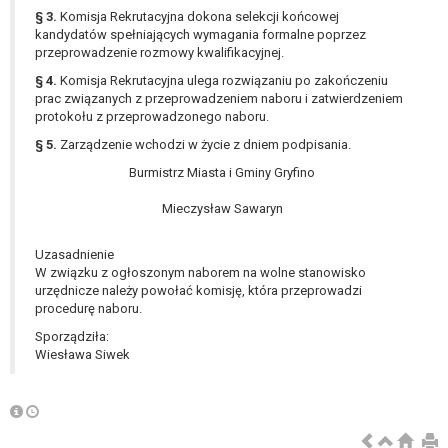
W przypadku gdy przetwarzanie danych
§ 3.
Komisja Rekrutacyjna dokona selekcji końcowej
osobowych odbywa się na podstawie zgody osoby
kandydatów spełniających wymagania formalne poprzez
przeprowadzenie rozmowy kwalifikacyjnej.
na przetwarzanie danych osobowych (art. 6 ust. 1
lit a RODO), przysługuje Pani/Panu prawo do
§ 4.
Komisja Rekrutacyjna ulega rozwiązaniu po zakończeniu
cofnięcia tej zgody w dowolnym momencie.
prac związanych z przeprowadzeniem naboru i zatwierdzeniem
protokołu z przeprowadzonego naboru.
Cofnięcie to nie ma wpływu na zgodność
przetwarzania, którego dokonano na podstawie
§ 5.
Zarządzenie wchodzi w życie z dniem podpisania.
zgody przed jej cofnięciem.
Burmistrz Miasta i Gminy Gryfino
Przysługuje Pani/Panu prawo wniesienia skargi do
organu nadzorczego na niezgodne z prawem
Mieczysław Sawaryn
przetwarzanie Pani/Pana danych osobowych
przez administratora.
Uzasadnienie
W związku z ogłoszonym naborem na wolne stanowisko
Organem właściwym do wniesienia skargi jest
urzędnicze należy powołać komisję, która przeprowadzi
Prezes Urzędu Ochrony Danych Osobowych.
procedurę naboru.
W zależności od sfery, w której przetwarzane są
Sporządziła:
dane osobowe, podanie danych osobowych jest
Wiesława Siwek
dobrowolne albo jest wymogiem ustawowym lub
umownym.
Pani/Pana dane nie będą poddawane
zautomatyzowanemu podejmowaniu decyzji, w