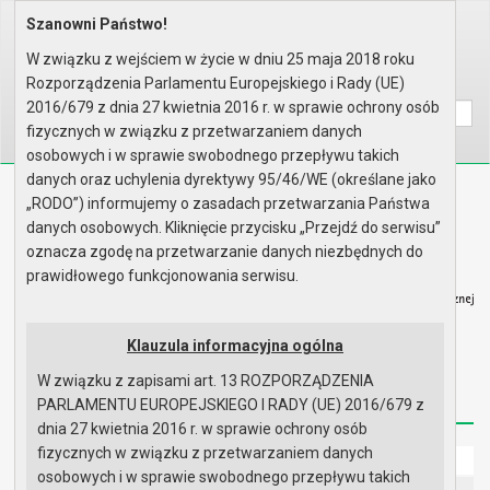
Szanowni Państwo!
Home
Prawo lokalne
Zarządzenia
Rok 2025 - zgodnie z art. 33 u..
W związku z wejściem w życie w dniu 25 maja 2018 roku
Rozporządzenia Parlamentu Europejskiego i Rady (UE)
Wyszukaj na stronie:
A
A
A
2016/679 z dnia 27 kwietnia 2016 r. w sprawie ochrony osób
fizycznych w związku z przetwarzaniem danych
osobowych i w sprawie swobodnego przepływu takich
danych oraz uchylenia dyrektywy 95/46/WE (określane jako
Biuletyn Informacji Publicznej
„RODO”) informujemy o zasadach przetwarzania Państwa
Urząd Miasta i Gminy w Gryfinie
danych osobowych. Kliknięcie przycisku „Przejdź do serwisu”
oznacza zgodę na przetwarzanie danych niezbędnych do
prawidłowego funkcjonowania serwisu.
Klauzula informacyjna ogólna
Strona główna
Mapa serwisu
Aktualności
W związku z zapisami art. 13 ROZPORZĄDZENIA
Redakcja
Instrukcja korzystania
Dostępność
PARLAMENTU EUROPEJSKIEGO I RADY (UE) 2016/679 z
dnia 27 kwietnia 2016 r. w sprawie ochrony osób
fizycznych w związku z przetwarzaniem danych
Strona główna
osobowych i w sprawie swobodnego przepływu takich