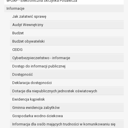
ePUAP - Elektroniczna Skrzynka Podawcza
osobowe w imieniu administratora na
podstawie zawartej z nim umowy
Informacje
powierzenia przetwarzania danych
Jak załatwić sprawę
osobowych;
Audyt Wewnętrzny
podmioty upoważnione do odbioru danych
osobowych na podstawie odpowiednich
Budżet
przepisów prawa.
Budżet obywatelski
Pani/Pana dane osobowe będą przetwarzane
CEIDG
przez okres niezbędny do realizacji celu dla jakiego
zostały zebrane oraz zgodnie z terminami
Cyberbezpieczeństwo - informacje
archiwizacji określonymi przez przepisy prawa
Dostęp do informacji publicznej
powszechnie obowiązującego.
Dostępność
W przypadku, gdy dane osobowe przetwarzane są
na podstawie zgody osoby, której dane dotyczą
Deklaracja dostępności
przetwarzanie odbywa się do czasu wycofania tej
Dotacje dla niepublicznych jednostek oświatowych
zgody.
Ewidencja kąpielisk
W przypadku, gdy dane osobowe przetwarzane są
Gminna ewidencja zabytków
w celu zawarcia i realizacji umowy przetwarzanie
odbywa się przez okres niezbędny do realizacji
Gospodarka wodno-ściekowa
zawartej umowy, a po tym czasie w zakresie
Informacja dla osób mających trudności w komunikowaniu się
wymaganym przez przepisy prawa lub dla