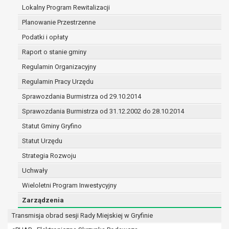
(merytorycznych), a także obowiązków i
Lokalny Program Rewitalizacji
zadań zleconych przez instytucje
Planowanie Przestrzenne
nadrzędne wobec Gminy;
Podatki i opłaty
zawarcia i realizacji umów;
ochrony żywotnych interesów osoby, której
Raport o stanie gminy
dane dotyczą, lub innej osoby fizycznej;
Regulamin Organizacyjny
wykonania zadania realizowanego w
Regulamin Pracy Urzędu
interesie publicznym lub w ramach
sprawowania władzy publicznej
Sprawozdania Burmistrza od 29.10.2014
powierzonej administratorowi;
Sprawozdania Burmistrza od 31.12.2002 do 28.10.2014
w pozostałych przypadkach dane osobowe
Statut Gminy Gryfino
przetwarzane są wyłącznie na podstawie
wcześniej udzielonej zgody w zakresie i celu
Statut Urzędu
określonym w treści zgody.
Strategia Rozwoju
W związku z przetwarzaniem danych w celu
Uchwały
wskazanym w pkt. 3, dane osobowe mogą być
Wieloletni Program Inwestycyjny
udostępniane innym upoważnionym odbiorcom lub
kategoriom odbiorców danych osobowych.
Zarządzenia
Odbiorcami mogą być:
Transmisja obrad sesji Rady Miejskiej w Gryfinie
podmioty, które przetwarzają dane