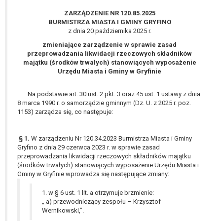
wykonania zadania realizowanego w
ZARZĄDZENIE NR 120.85.2025
interesie publicznym lub w ramach
BURMISTRZA MIASTA I GMINY GRYFINO
sprawowania władzy publicznej
z dnia 20 października 2025 r.
powierzonej administratorowi bądź
zmieniające zarządzenie w sprawie zasad
niezbędność przetwarzania do celów
przeprowadzania likwidacji rzeczowych składników
wynikających z prawnie
majątku (środków trwałych) stanowiących wyposażenie
uzasadnionych interesów
Urzędu Miasta i Gminy w Gryfinie
realizowanych przez administratora
lub przez stronę trzecią.
Na podstawie art. 30 ust. 2 pkt. 3 oraz 45 ust. 1 ustawy z dnia
Z przyczyn związanych z Pani/Pana
8 marca 1990 r. o samorządzie gminnym (Dz. U. z 2025 r. poz.
1153) zarządza się, co następuje:
szczególną sytuacją. W razie wniesienia
sprzeciwu, administrator nie może już
przetwarzać tych danych osobowych, chyba
§ 1.
W zarządzeniu Nr 120.34.2023 Burmistrza Miasta i Gminy
że wykaże on istnienie ważnych prawnie
Gryfino z dnia 29 czerwca 2023 r. w sprawie zasad
uzasadnionych podstaw do przetwarzania,
przeprowadzania likwidacji rzeczowych składników majątku
(środków trwałych) stanowiących wyposażenie Urzędu Miasta i
nadrzędnych wobec interesów, praw i
Gminy w Gryfinie wprowadza się następujące zmiany:
wolności osoby, której dane dotyczą, lub
podstaw do ustalenia, dochodzenia lub
1. w § 6 ust. 1 lit. a otrzymuje brzmienie:
obrony roszczeń.
„ a) przewodniczący zespołu – Krzysztof
Wernikowski,”.