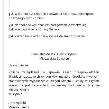
W przypadku gdy przetwarzanie danych
osobowych odbywa się na podstawie zgody osoby
na przetwarzanie danych osobowych (art. 6 ust. 1
§ 2.
Wykonanie zarządzenia powierza się przewodniczącym
poszczególnych komisji.
lit a RODO), przysługuje Pani/Panu prawo do
cofnięcia tej zgody w dowolnym momencie.
§ 3.
Nadzór nad wykonaniem zarządzenia powierza się
Cofnięcie to nie ma wpływu na zgodność
Sekretarzowi Miasta i Gminy Gryfino
przetwarzania, którego dokonano na podstawie
§ 4.
Zarządzenie wchodzi w życie z dniem podpisania.
zgody przed jej cofnięciem.
Przysługuje Pani/Panu prawo wniesienia skargi do
organu nadzorczego na niezgodne z prawem
Burmistrz Miasta i Gminy Gryfino
przetwarzanie Pani/Pana danych osobowych
Mieczysław Sawaryn
przez administratora.
Uzasadnienie
Organem właściwym do wniesienia skargi jest
Prezes Urzędu Ochrony Danych Osobowych.
Zmiana zarządzenia w sprawie zasad przeprowadzania
likwidacji rzeczowych składników majątku (środków trwałych)
W zależności od sfery, w której przetwarzane są
stanowiących wyposażenie Urzędu Miasta i Gminy w Gryfinie
dane osobowe, podanie danych osobowych jest
konieczna jest ze względu na zmiany kadrowe w Urzędzie
dobrowolne albo jest wymogiem ustawowym lub
Miasta i Gminy
umownym.
w Gryfinie.
Pani/Pana dane nie będą poddawane
Sporządziła:
zautomatyzowanemu podejmowaniu decyzji, w
Monika Ferens