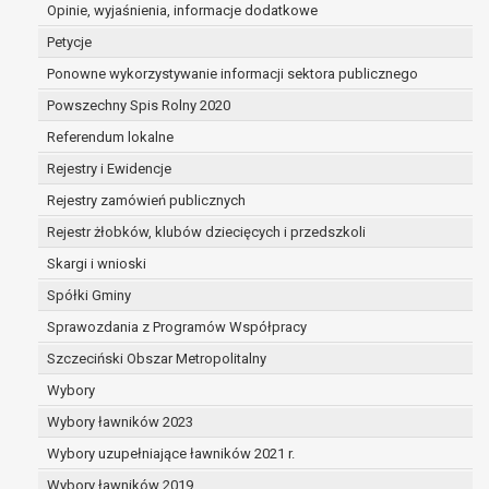
dane są nieprawidłowe lub
Opinie, wyjaśnienia, informacje dodatkowe
niekompletne;
Petycje
prawo do żądania usunięcia danych
Ponowne wykorzystywanie informacji sektora publicznego
osobowych (tzw. prawo do bycia
Powszechny Spis Rolny 2020
zapomnianym) na podstawie art. 17 RODO,
w przypadku gdy:
Referendum lokalne
dane nie są już niezbędne do celów,
Rejestry i Ewidencje
dla których były zebrane lub w inny
Rejestry zamówień publicznych
sposób przetwarzane,
osoba, której dane dotyczą, wniosła
Rejestr żłobków, klubów dziecięcych i przedszkoli
sprzeciw wobec przetwarzania
Skargi i wnioski
danych osobowych,
Spółki Gminy
osoba, której dane dotyczą wycofała
zgodę na przetwarzanie danych
Sprawozdania z Programów Współpracy
osobowych, która jest podstawą
Szczeciński Obszar Metropolitalny
przetwarzania danych i nie ma innej
Wybory
podstawy prawnej przetwarzania
danych,
Wybory ławników 2023
dane osobowe przetwarzane są
Wybory uzupełniające ławników 2021 r.
niezgodnie z prawem,
Wybory ławników 2019