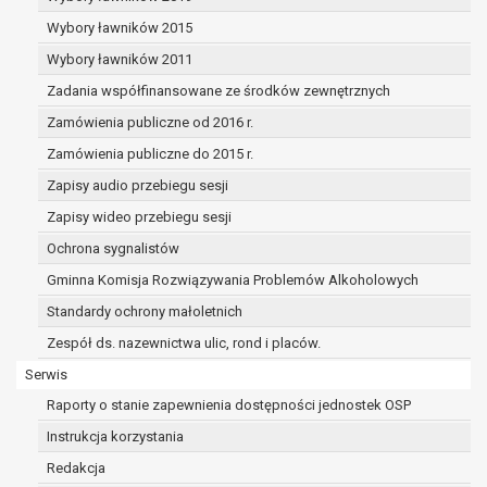
dane osobowe muszą być usunięte w
celu wywiązania się z obowiązku
Wybory ławników 2015
wynikającego z przepisów prawa;
Wybory ławników 2011
prawo do żądania ograniczenia
Zadania współfinansowane ze środków zewnętrznych
przetwarzania danych osobowych na
podstawie art. 18 RODO, w przypadku gdy:
Zamówienia publiczne od 2016 r.
osoba, której dane dotyczą
Zamówienia publiczne do 2015 r.
kwestionuje prawidłowość danych
Zapisy audio przebiegu sesji
osobowych – na okres pozwalający
administratorowi sprawdzić
Zapisy wideo przebiegu sesji
prawidłowość tych danych,
Ochrona sygnalistów
przetwarzanie danych jest niezgodne
Gminna Komisja Rozwiązywania Problemów Alkoholowych
z prawem, a osoba, której dane
Standardy ochrony małoletnich
dotyczą, sprzeciwia się usunięciu
danych, żądając w zamian ich
Zespół ds. nazewnictwa ulic, rond i placów.
ograniczenia,
Serwis
administrator nie potrzebuje już
Raporty o stanie zapewnienia dostępności jednostek OSP
danych dla swoich celów, ale osoba,
której dane dotyczą, potrzebuje ich do
Instrukcja korzystania
ustalenia, obrony lub dochodzenia
Redakcja
roszczeń,