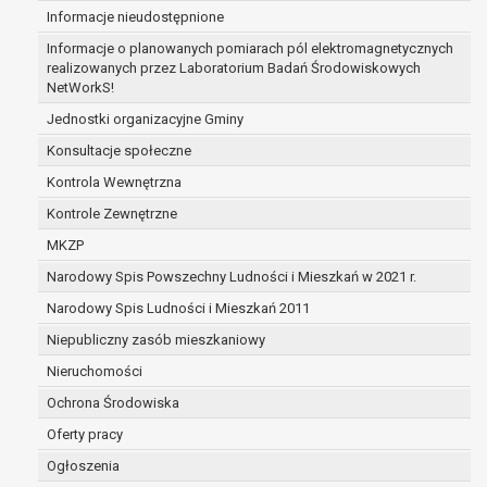
Informacje nieudostępnione
zabezpieczenia ewentualnych roszczeń, a w
przypadku wyrażenia zgody na przetwarzanie
Informacje o planowanych pomiarach pól elektromagnetycznych
danych po zakończeniu i rozliczeniu umowy, do
realizowanych przez Laboratorium Badań Środowiskowych
NetWorkS!
czasu wycofania tej zgody.
Ponadto w przypadku umów o dofinansowanie
Jednostki organizacyjne Gminy
dane osobowe od momentu pozyskania
Konsultacje społeczne
przechowywane są przez okres wynikający z
Kontrola Wewnętrzna
umowy o dofinansowanie zawartej między
beneficjentem a określoną instytucją, trwałości
Kontrole Zewnętrzne
danego projektu i konieczności zachowania
MKZP
dokumentacji projektu do celów kontrolnych.
Narodowy Spis Powszechny Ludności i Mieszkań w 2021 r.
W związku z przetwarzaniem przez
administratora danych osobowych przysługuje
Narodowy Spis Ludności i Mieszkań 2011
Pani/Panu:
Niepubliczny zasób mieszkaniowy
prawo dostępu do treści danych oraz
Nieruchomości
otrzymywania ich kopii na podstawie art. 15
RODO;
Ochrona Środowiska
prawo do żądania sprostowania danych na
Oferty pracy
podstawie art. 16 RODO,
Ogłoszenia
w przypadku gdy: