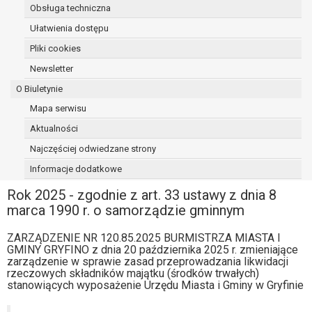
Obsługa techniczna
osoba, której dane dotyczą, wniosła
sprzeciw wobec przetwarzania
Ułatwienia dostępu
danych - do czasu ustalenia czy
Pliki cookies
prawnie uzasadnione podstawy po
Newsletter
stronie administratora są nadrzędne
wobec podstawy sprzeciwu;
O Biuletynie
prawo do przenoszenia danych na
Mapa serwisu
podstawie art. 20 RODO, w przypadku gdy
Aktualności
łącznie spełnione są następujące przesłanki:
przetwarzanie danych odbywa się na
Najczęściej odwiedzane strony
podstawie umowy zawartej z osobą,
Informacje dodatkowe
której dane dotyczą lub na podstawie
Rok 2025 - zgodnie z art. 33 ustawy z dnia 8
zgody wyrażonej przez tą osobę,
marca 1990 r. o samorządzie gminnym
przetwarzanie odbywa się w sposób
zautomatyzowany;
ZARZĄDZENIE NR 120.85.2025 BURMISTRZA MIASTA I
prawo sprzeciwu wobec przetwarzania
GMINY GRYFINO z dnia 20 października 2025 r. zmieniające
danych na podstawie art. 21 RODO, wobec
zarządzenie w sprawie zasad przeprowadzania likwidacji
przetwarzania danych osobowych, którego
rzeczowych składników majątku (środków trwałych)
stanowiących wyposażenie Urzędu Miasta i Gminy w Gryfinie
podstawą prawną jest:
niezbędność przetwarzania do