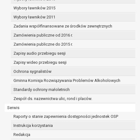
dane osobowe muszą być usunięte w
celu wywiązania się z obowiązku
Wybory ławników 2015
wynikającego z przepisów prawa;
Wybory ławników 2011
prawo do żądania ograniczenia
Zadania współfinansowane ze środków zewnętrznych
przetwarzania danych osobowych na
podstawie art. 18 RODO, w przypadku gdy:
Zamówienia publiczne od 2016 r.
osoba, której dane dotyczą
Zamówienia publiczne do 2015 r.
kwestionuje prawidłowość danych
Zapisy audio przebiegu sesji
osobowych – na okres pozwalający
administratorowi sprawdzić
Zapisy wideo przebiegu sesji
prawidłowość tych danych,
Ochrona sygnalistów
przetwarzanie danych jest niezgodne
Gminna Komisja Rozwiązywania Problemów Alkoholowych
z prawem, a osoba, której dane
Standardy ochrony małoletnich
dotyczą, sprzeciwia się usunięciu
danych, żądając w zamian ich
Zespół ds. nazewnictwa ulic, rond i placów.
ograniczenia,
Serwis
administrator nie potrzebuje już
Raporty o stanie zapewnienia dostępności jednostek OSP
danych dla swoich celów, ale osoba,
której dane dotyczą, potrzebuje ich do
Instrukcja korzystania
ustalenia, obrony lub dochodzenia
Redakcja
roszczeń,