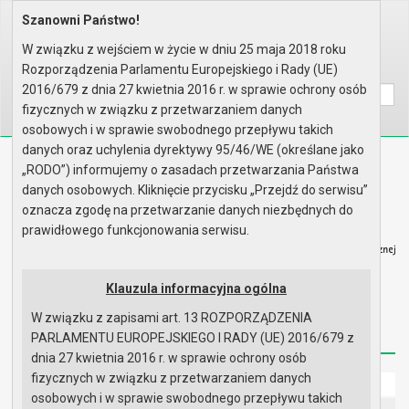
Szanowni Państwo!
Home
Prawo lokalne
Zarządzenia
Rok 2025 - zgodnie z art. 33 u..
W związku z wejściem w życie w dniu 25 maja 2018 roku
Rozporządzenia Parlamentu Europejskiego i Rady (UE)
Wyszukaj na stronie:
A
A
A
2016/679 z dnia 27 kwietnia 2016 r. w sprawie ochrony osób
fizycznych w związku z przetwarzaniem danych
osobowych i w sprawie swobodnego przepływu takich
danych oraz uchylenia dyrektywy 95/46/WE (określane jako
Biuletyn Informacji Publicznej
„RODO”) informujemy o zasadach przetwarzania Państwa
Urząd Miasta i Gminy w Gryfinie
danych osobowych. Kliknięcie przycisku „Przejdź do serwisu”
oznacza zgodę na przetwarzanie danych niezbędnych do
prawidłowego funkcjonowania serwisu.
Klauzula informacyjna ogólna
Strona główna
Mapa serwisu
Aktualności
W związku z zapisami art. 13 ROZPORZĄDZENIA
Redakcja
Instrukcja korzystania
Dostępność
PARLAMENTU EUROPEJSKIEGO I RADY (UE) 2016/679 z
dnia 27 kwietnia 2016 r. w sprawie ochrony osób
fizycznych w związku z przetwarzaniem danych
Strona główna
osobowych i w sprawie swobodnego przepływu takich