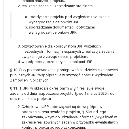
ramach realizacji projektu;
realizacja zadania - zarządzanie projektem:
koordynacja projektu pod względem rozliczania
wynagrodzenia członków JRP,
sporządzanie dokumentacji dotyczącej
wynagrodzeń członków JRP;
przygotowanie dla koordynatora JRP wszelkich
niezbędnych informacji związanych z realizacją zadania
związanego z zarządzeniem projektem;
współpraca z pozostałymi członkami JRP.
§ 10.
Przy przeprowadzaniu postępowań o udzielenie zamówień
publicznych JRP współpracuje w szczególności z Wydziałem
Zamówień Publicznych.
§ 11.
1. JRP w składzie określonym w § 1 realizuje swoje
zadania od dnia rozpoczęcia projektu, tj. od 1 marca 2025 r. do
dnia rozliczenia projektu.
Członkowie JRP zobowiązani są do współpracy
podczas okresu trwałości projektu, tj. 5 lat od jego
zakończenia, w tym do udzielania informacji/wyjaśnień w
zakresie realizowanych zadań w przypadku ewentualnych
kontroli projektu po jego zakończeniu.