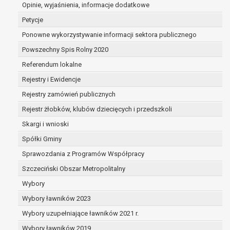
dane są nieprawidłowe lub
Opinie, wyjaśnienia, informacje dodatkowe
niekompletne;
Petycje
prawo do żądania usunięcia danych
Ponowne wykorzystywanie informacji sektora publicznego
osobowych (tzw. prawo do bycia
Powszechny Spis Rolny 2020
zapomnianym) na podstawie art. 17 RODO,
w przypadku gdy:
Referendum lokalne
dane nie są już niezbędne do celów,
Rejestry i Ewidencje
dla których były zebrane lub w inny
Rejestry zamówień publicznych
sposób przetwarzane,
osoba, której dane dotyczą, wniosła
Rejestr żłobków, klubów dziecięcych i przedszkoli
sprzeciw wobec przetwarzania
Skargi i wnioski
danych osobowych,
Spółki Gminy
osoba, której dane dotyczą wycofała
zgodę na przetwarzanie danych
Sprawozdania z Programów Współpracy
osobowych, która jest podstawą
Szczeciński Obszar Metropolitalny
przetwarzania danych i nie ma innej
Wybory
podstawy prawnej przetwarzania
danych,
Wybory ławników 2023
dane osobowe przetwarzane są
Wybory uzupełniające ławników 2021 r.
niezgodnie z prawem,
Wybory ławników 2019