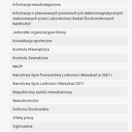
Informacje nieudostępnione
zabezpieczenia ewentualnych roszczeń, a w
przypadku wyrażenia zgody na przetwarzanie
Informacje o planowanych pomiarach pól elektromagnetycznych
danych po zakończeniu i rozliczeniu umowy, do
realizowanych przez Laboratorium Badań Środowiskowych
NetWorkS!
czasu wycofania tej zgody.
Ponadto w przypadku umów o dofinansowanie
Jednostki organizacyjne Gminy
dane osobowe od momentu pozyskania
Konsultacje społeczne
przechowywane są przez okres wynikający z
Kontrola Wewnętrzna
umowy o dofinansowanie zawartej między
beneficjentem a określoną instytucją, trwałości
Kontrole Zewnętrzne
danego projektu i konieczności zachowania
MKZP
dokumentacji projektu do celów kontrolnych.
Narodowy Spis Powszechny Ludności i Mieszkań w 2021 r.
W związku z przetwarzaniem przez
administratora danych osobowych przysługuje
Narodowy Spis Ludności i Mieszkań 2011
Pani/Panu:
Niepubliczny zasób mieszkaniowy
prawo dostępu do treści danych oraz
Nieruchomości
otrzymywania ich kopii na podstawie art. 15
RODO;
Ochrona Środowiska
prawo do żądania sprostowania danych na
Oferty pracy
podstawie art. 16 RODO,
Ogłoszenia
w przypadku gdy: