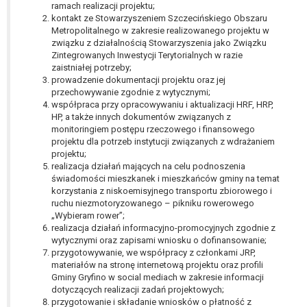
ramach realizacji projektu;
kontakt ze Stowarzyszeniem Szczecińskiego Obszaru
Metropolitalnego w zakresie realizowanego projektu w
związku z działalnością Stowarzyszenia jako Związku
Zintegrowanych Inwestycji Terytorialnych w razie
zaistniałej potrzeby;
prowadzenie dokumentacji projektu oraz jej
przechowywanie zgodnie z wytycznymi;
współpraca przy opracowywaniu i aktualizacji HRF, HRP,
HP, a także innych dokumentów związanych z
monitoringiem postępu rzeczowego i finansowego
projektu dla potrzeb instytucji związanych z wdrażaniem
projektu;
realizacja działań mających na celu podnoszenia
świadomości mieszkanek i mieszkańców gminy na temat
korzystania z niskoemisyjnego transportu zbiorowego i
ruchu niezmotoryzowanego – pikniku rowerowego
„Wybieram rower”;
realizacja działań informacyjno-promocyjnych zgodnie z
wytycznymi oraz zapisami wniosku o dofinansowanie;
przygotowywanie, we współpracy z członkami JRP,
materiałów na stronę internetową projektu oraz profili
Gminy Gryfino w social mediach w zakresie informacji
dotyczących realizacji zadań projektowych;
przygotowanie i składanie wniosków o płatność z