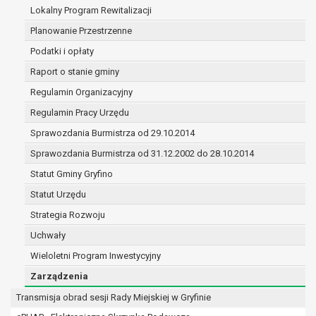
(merytorycznych), a także obowiązków i
Lokalny Program Rewitalizacji
zadań zleconych przez instytucje
Planowanie Przestrzenne
nadrzędne wobec Gminy;
Podatki i opłaty
zawarcia i realizacji umów;
ochrony żywotnych interesów osoby, której
Raport o stanie gminy
dane dotyczą, lub innej osoby fizycznej;
Regulamin Organizacyjny
wykonania zadania realizowanego w
Regulamin Pracy Urzędu
interesie publicznym lub w ramach
sprawowania władzy publicznej
Sprawozdania Burmistrza od 29.10.2014
powierzonej administratorowi;
Sprawozdania Burmistrza od 31.12.2002 do 28.10.2014
w pozostałych przypadkach dane osobowe
Statut Gminy Gryfino
przetwarzane są wyłącznie na podstawie
wcześniej udzielonej zgody w zakresie i celu
Statut Urzędu
określonym w treści zgody.
Strategia Rozwoju
W związku z przetwarzaniem danych w celu
Uchwały
wskazanym w pkt. 3, dane osobowe mogą być
Wieloletni Program Inwestycyjny
udostępniane innym upoważnionym odbiorcom lub
kategoriom odbiorców danych osobowych.
Zarządzenia
Odbiorcami mogą być:
Transmisja obrad sesji Rady Miejskiej w Gryfinie
podmioty, które przetwarzają dane