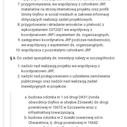
przygotowywanie, we współpracy z członkami JRP,
materiałów na stronę internetową projektu oraz profili
Gminy Gryfino w social mediach w zakresie informacji
dotyczących realizacji zadań projektowych;
przygotowanie i składanie wniosków o płatność z
wykorzystaniem CST2021 we współpracy z
koordynatorem JRP i asystentem ds. organizacyjnych;
zastępstwo koordynatora JRP podczas nieobecności,
we współpracy z asystentem ds. organizacyjnych;
współpraca z pozostałymi członkami JRP.
§ 6.
Do zadań specjalisty ds. inwestycji należy w szczególności:
nadzór nad realizacją projektu we współpracy z
koordynatorem JRP;
nadzór nad postępowaniami o udzielenie zamówienia
publicznego oraz nadzór nad realizacją zadań
inwestycyjnych w projekcie:
budowa odcinka nr 1 od drogi DK31 (ronda
obwodnicy Gryfino w obrębie Żórawek) do drogi
powiatowej nr 1367Z w Szczawnie wraz z
infrastrukturą towarzyszącą,
budowa odcinka nr 2 ścieżki rowerowej od m.
Chwarstnica, tj. drogi powiatowej nr 1364Z