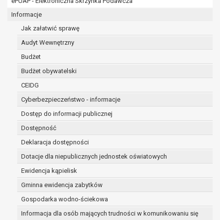
ePUAP - Elektroniczna Skrzynka Podawcza
osobowe w imieniu administratora na
podstawie zawartej z nim umowy
Informacje
powierzenia przetwarzania danych
Jak załatwić sprawę
osobowych;
Audyt Wewnętrzny
podmioty upoważnione do odbioru danych
osobowych na podstawie odpowiednich
Budżet
przepisów prawa.
Budżet obywatelski
Pani/Pana dane osobowe będą przetwarzane
CEIDG
przez okres niezbędny do realizacji celu dla jakiego
zostały zebrane oraz zgodnie z terminami
Cyberbezpieczeństwo - informacje
archiwizacji określonymi przez przepisy prawa
Dostęp do informacji publicznej
powszechnie obowiązującego.
Dostępność
W przypadku, gdy dane osobowe przetwarzane są
na podstawie zgody osoby, której dane dotyczą
Deklaracja dostępności
przetwarzanie odbywa się do czasu wycofania tej
Dotacje dla niepublicznych jednostek oświatowych
zgody.
Ewidencja kąpielisk
W przypadku, gdy dane osobowe przetwarzane są
Gminna ewidencja zabytków
w celu zawarcia i realizacji umowy przetwarzanie
odbywa się przez okres niezbędny do realizacji
Gospodarka wodno-ściekowa
zawartej umowy, a po tym czasie w zakresie
Informacja dla osób mających trudności w komunikowaniu się
wymaganym przez przepisy prawa lub dla