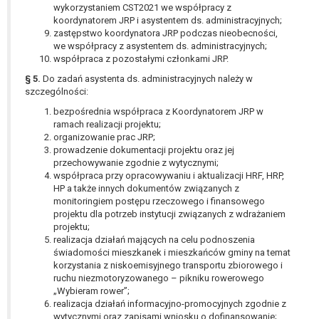
wykorzystaniem CST2021 we współpracy z
koordynatorem JRP i asystentem ds. administracyjnych;
zastępstwo koordynatora JRP podczas nieobecności,
we współpracy z asystentem ds. administracyjnych;
współpraca z pozostałymi członkami JRP.
§ 5.
Do zadań asystenta ds. administracyjnych należy w
szczególności:
bezpośrednia współpraca z Koordynatorem JRP w
ramach realizacji projektu;
organizowanie prac JRP;
prowadzenie dokumentacji projektu oraz jej
przechowywanie zgodnie z wytycznymi;
współpraca przy opracowywaniu i aktualizacji HRF, HRP,
HP a także innych dokumentów związanych z
monitoringiem postępu rzeczowego i finansowego
projektu dla potrzeb instytucji związanych z wdrażaniem
projektu;
realizacja działań mających na celu podnoszenia
świadomości mieszkanek i mieszkańców gminy na temat
korzystania z niskoemisyjnego transportu zbiorowego i
ruchu niezmotoryzowanego – pikniku rowerowego
„Wybieram rower”;
realizacja działań informacyjno-promocyjnych zgodnie z
wytycznymi oraz zapisami wniosku o dofinansowanie;