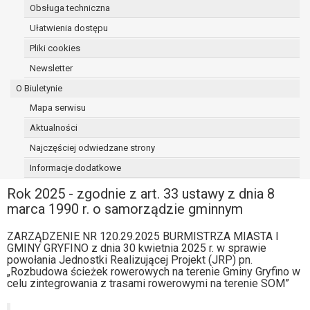
Obsługa techniczna
osoba, której dane dotyczą, wniosła
sprzeciw wobec przetwarzania
Ułatwienia dostępu
danych - do czasu ustalenia czy
Pliki cookies
prawnie uzasadnione podstawy po
Newsletter
stronie administratora są nadrzędne
wobec podstawy sprzeciwu;
O Biuletynie
prawo do przenoszenia danych na
Mapa serwisu
podstawie art. 20 RODO, w przypadku gdy
Aktualności
łącznie spełnione są następujące przesłanki:
przetwarzanie danych odbywa się na
Najczęściej odwiedzane strony
podstawie umowy zawartej z osobą,
Informacje dodatkowe
której dane dotyczą lub na podstawie
Rok 2025 - zgodnie z art. 33 ustawy z dnia 8
zgody wyrażonej przez tą osobę,
marca 1990 r. o samorządzie gminnym
przetwarzanie odbywa się w sposób
zautomatyzowany;
ZARZĄDZENIE NR 120.29.2025 BURMISTRZA MIASTA I
prawo sprzeciwu wobec przetwarzania
GMINY GRYFINO z dnia 30 kwietnia 2025 r. w sprawie
danych na podstawie art. 21 RODO, wobec
powołania Jednostki Realizującej Projekt (JRP) pn.
przetwarzania danych osobowych, którego
„Rozbudowa ścieżek rowerowych na terenie Gminy Gryfino w
celu zintegrowania z trasami rowerowymi na terenie SOM”
podstawą prawną jest:
niezbędność przetwarzania do