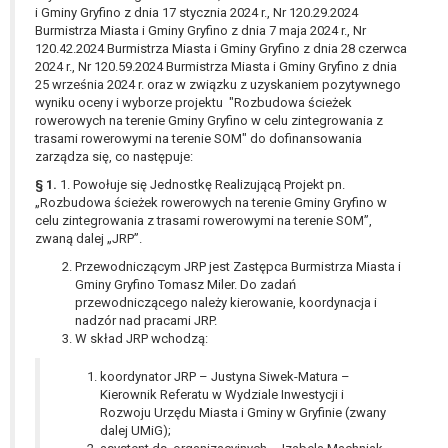
W przypadku gdy przetwarzanie danych
i Gminy Gryfino z dnia 17 stycznia 2024 r., Nr 120.29.2024
Burmistrza Miasta i Gminy Gryfino z dnia 7 maja 2024 r., Nr
osobowych odbywa się na podstawie zgody osoby
120.42.2024 Burmistrza Miasta i Gminy Gryfino z dnia 28 czerwca
na przetwarzanie danych osobowych (art. 6 ust. 1
2024 r., Nr 120.59.2024 Burmistrza Miasta i Gminy Gryfino z dnia
lit a RODO), przysługuje Pani/Panu prawo do
25 września 2024 r. oraz w związku z uzyskaniem pozytywnego
cofnięcia tej zgody w dowolnym momencie.
wyniku oceny i wyborze projektu "Rozbudowa ścieżek
Cofnięcie to nie ma wpływu na zgodność
rowerowych na terenie Gminy Gryfino w celu zintegrowania z
trasami rowerowymi na terenie SOM" do dofinansowania
przetwarzania, którego dokonano na podstawie
zarządza się, co następuje:
zgody przed jej cofnięciem.
§ 1.
1. Powołuje się Jednostkę Realizującą Projekt pn.
Przysługuje Pani/Panu prawo wniesienia skargi do
„Rozbudowa ścieżek rowerowych na terenie Gminy Gryfino w
organu nadzorczego na niezgodne z prawem
celu zintegrowania z trasami rowerowymi na terenie SOM”,
przetwarzanie Pani/Pana danych osobowych
zwaną dalej „JRP”.
przez administratora.
Przewodniczącym JRP jest Zastępca Burmistrza Miasta i
Organem właściwym do wniesienia skargi jest
Gminy Gryfino Tomasz Miler. Do zadań
Prezes Urzędu Ochrony Danych Osobowych.
przewodniczącego należy kierowanie, koordynacja i
W zależności od sfery, w której przetwarzane są
nadzór nad pracami JRP.
W skład JRP wchodzą:
dane osobowe, podanie danych osobowych jest
dobrowolne albo jest wymogiem ustawowym lub
koordynator JRP – Justyna Siwek-Matura –
umownym.
Kierownik Referatu w Wydziale Inwestycji i
Pani/Pana dane nie będą poddawane
Rozwoju Urzędu Miasta i Gminy w Gryfinie (zwany
zautomatyzowanemu podejmowaniu decyzji, w
dalej UMiG);