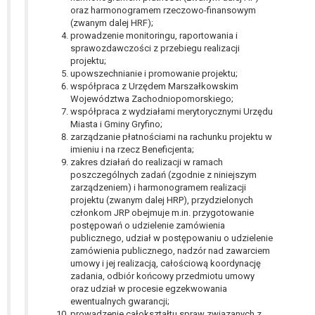
oraz harmonogramem rzeczowo-finansowym
(zwanym dalej HRF);
prowadzenie monitoringu, raportowania i
sprawozdawczości z przebiegu realizacji
projektu;
upowszechnianie i promowanie projektu;
współpraca z Urzędem Marszałkowskim
Województwa Zachodniopomorskiego;
współpraca z wydziałami merytorycznymi Urzędu
Miasta i Gminy Gryfino;
zarządzanie płatnościami na rachunku projektu w
imieniu i na rzecz Beneficjenta;
zakres działań do realizacji w ramach
poszczególnych zadań (zgodnie z niniejszym
zarządzeniem) i harmonogramem realizacji
projektu (zwanym dalej HRP), przydzielonych
członkom JRP obejmuje m.in. przygotowanie
postępowań o udzielenie zamówienia
publicznego, udział w postępowaniu o udzielenie
zamówienia publicznego, nadzór nad zawarciem
umowy i jej realizacją, całościową koordynację
zadania, odbiór końcowy przedmiotu umowy
oraz udział w procesie egzekwowania
ewentualnych gwarancji;
prowadzenie całokształtu spraw związanych z