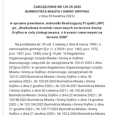
wykonania zadania realizowanego w
ZARZĄDZENIE NR 120.29.2025
interesie publicznym lub w ramach
BURMISTRZA MIASTA I GMINY GRYFINO
sprawowania władzy publicznej
z dnia 30 kwietnia 2025 r.
powierzonej administratorowi bądź
w sprawie powołania Jednostki Realizującej Projekt (JRP)
niezbędność przetwarzania do celów
pn. „Rozbudowa ścieżek rowerowych na terenie Gminy
wynikających z prawnie
Gryfino w celu zintegrowania z trasami rowerowymi na
uzasadnionych interesów
terenie SOM”
realizowanych przez administratora
Na podstawie art. 33 ust. 2 ustawy z dnia 8 marca 1990 r. o
lub przez stronę trzecią.
samorządzie gminnym (Dz. U. z 2024 r. poz. 1465, poz. 1572,
Z przyczyn związanych z Pani/Pana
poz. 1907, poz. 1940) oraz § 10 pkt. 16 Regulaminu
Organizacyjnego Urzędu Miasta i Gminy w Gryfinie
szczególną sytuacją. W razie wniesienia
stanowiącego załącznik do zarządzenia Nr 120.41.2020 z dnia
sprzeciwu, administrator nie może już
20 lipca 2020 r. w sprawie Regulaminu Organizacyjnego Urzędu
przetwarzać tych danych osobowych, chyba
Miasta i Gminy w Gryfinie, zmienionego zarządzeniem Nr
że wykaże on istnienie ważnych prawnie
120.51.2020 Burmistrza Miasta i Gminy Gryfino z dnia 18
uzasadnionych podstaw do przetwarzania,
września 2020 r., Nr 120.69.2020 Burmistrza Miasta i Gminy
Gryfino z dnia 2 grudnia 2020 r., Nr 120.44.2021 Burmistrza Miasta
nadrzędnych wobec interesów, praw i
i Gminy Gryfino z dnia 30 czerwca 2021 r., Nr 120.66.2022
wolności osoby, której dane dotyczą, lub
Burmistrza Miasta i Gminy Gryfino z dnia 22 września 2022 r., Nr
podstaw do ustalenia, dochodzenia lub
120.98.2022 Burmistrza Miasta i Gminy Gryfino z dnia 14 grudnia
obrony roszczeń.
2022 r., Nr 120.104.2022 Burmistrza Miasta i Gminy Gryfino z dnia
21 grudnia 2022 r., Nr 120.77.2023 Burmistrza Miasta i Gminy
Gryfino z dnia 21 grudnia 2023 r., Nr 120.2.2024 Burmistrza Miasta