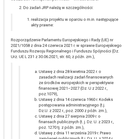
Do zadań JRP należą w szczególności:
realizacja projektu w oparciu o m.in. następujące
akty prawne:
Rozporządzenie Parlamentu Europejskiego i Rady (UE) nr
2021/1058 z dnia 24 czerwca 2021 r. w sprawie Europejskiego
Funduszu Rozwoju Regionalnego i Funduszu Spójności (Dz.
Urz. UE L 231 z 30.06.2021, str. 60, z późn. zm.),
Ustawę z dnia 28 kwietnia 2022 r. o
zasadach realizacji zadań finansowanych
ze środków europejskich w perspektywie
finansowej 2021–2027 (Dz. U z 2022 r.,
poz.1079),
Ustawę z dnia 14 czerwca 1960 r. Kodeks
postępowania administracyjnego (t.j.
Dz.U. z 2022 r., poz. 2000 z późn. zm.),
Ustawę z dnia 27 sierpnia 2009 r. o
finansach publicznych (t. j. Dz. U. z 2023 r.,
poz. 1270 tj. z późn. zm.),
Ustawę z dnia 11 września 2019 r. Prawo
zamówień publicznych (t.j. Dz. U. z 2024 r.,