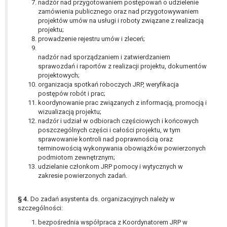
nadzór nad przygotowaniem postępowań o udzielenie
zamówienia publicznego oraz nad przygotowywaniem
projektów umów na usługi i roboty związane z realizacją
projektu;
prowadzenie rejestru umów i zleceń;
nadzór nad sporządzaniem i zatwierdzaniem
sprawozdań i raportów z realizacji projektu, dokumentów
projektowych;
organizacja spotkań roboczych JRP, weryfikacja
postępów robót i prac;
koordynowanie prac związanych z informacją, promocją i
wizualizacją projektu;
nadzór i udział w odbiorach częściowych i końcowych
poszczególnych części i całości projektu, w tym
sprawowanie kontroli nad poprawnością oraz
terminowością wykonywania obowiązków powierzonych
podmiotom zewnętrznym;
udzielanie członkom JRP pomocy i wytycznych w
zakresie powierzonych zadań.
§ 4.
Do zadań asystenta ds. organizacyjnych należy w
szczególności:
bezpośrednia współpraca z Koordynatorem JRP w