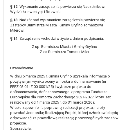
§ 12.
Wykonanie zarządzenia powierza się Naczelnikowi
Wydziału Inwestycji i Rozwoju.
§ 13.
Nadzór nad wykonaniem zarządzenia powierza się
Zastępcy Burmistrza Miasta i Gminy Gryfino Tomaszowi
Milerowi.
§ 14.
Zarządzenie wchodzi w życie z dniem podpisania.
Z up. Burmistrza Miasta i Gminy Gryfino
Z-ca Burmistrza Tomasz Miler
Uzasadnienie
W dniu 5 marca 2025 r. Gmina Gryfino uzyskała informację o
pozytywnym wyniku oceny wniosku o dofinansowanie (nr
FEPZ.03.01-IZ.00-0001/25) i wyborze projektu do
dofinansowania, dofinansowanego z programu Fundusze
Europejskie dla Pomorza Zachodniego 2021-2027, który jest
realizowany od 1 marca 2025 r. do 31 marca 2026 r.
W celu zapewnienia poprawnej realizacji projektu, należy
powołać Jednostkę Realizującą Projekt, której członkowie będą
odpowiadać za prawidłową realizację poszczególnych zadań w
projekcie.
Sporządziła: