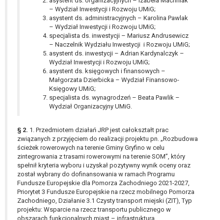
asystent ds. organizacyjnych – Izabela Machniak
tym również profilowaniu.
– Wydział Inwestycji i Rozwoju UMiG;
asystent ds. administracyjnych – Karolina Pawlak
– Wydział Inwestycji i Rozwoju UMiG;
specjalista ds. inwestycji – Mariusz Andrusewicz
– Naczelnik Wydziału Inwestycji i Rozwoju UMiG;
asystent ds. inwestycji – Adrian Kardynalczyk –
Wydział Inwestycji i Rozwoju UMiG;
asystent ds. księgowych i finansowych –
Małgorzata Dzierbicka – Wydział Finansowo-
Księgowy UMiG;
specjalista ds. wynagrodzeń – Beata Pawlik –
Wydział Organizacyjny UMiG.
§ 2.
1. Przedmiotem działań JRP jest całokształt prac
związanych z przyjęciem do realizacji projektu pn. „Rozbudowa
ścieżek rowerowych na terenie Gminy Gryfino w celu
zintegrowania z trasami rowerowymi na terenie SOM”, który
spełnił kryteria wyboru i uzyskał pozytywny wynik oceny oraz
został wybrany do dofinansowania w ramach Programu
Fundusze Europejskie dla Pomorza Zachodniego 2021-2027,
Priorytet 3 Fundusze Europejskie na rzecz mobilnego Pomorza
Zachodniego, Działanie 3.1 Czysty transport miejski (ZIT), Typ
projektu: Wsparcie na rzecz transportu publicznego w
obszarach funkcjonalnych miast – infrastruktura.