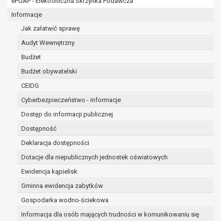
ePUAP - Elektroniczna Skrzynka Podawcza
osobowe w imieniu administratora na
podstawie zawartej z nim umowy
Informacje
powierzenia przetwarzania danych
Jak załatwić sprawę
osobowych;
Audyt Wewnętrzny
podmioty upoważnione do odbioru danych
osobowych na podstawie odpowiednich
Budżet
przepisów prawa.
Budżet obywatelski
Pani/Pana dane osobowe będą przetwarzane
CEIDG
przez okres niezbędny do realizacji celu dla jakiego
zostały zebrane oraz zgodnie z terminami
Cyberbezpieczeństwo - informacje
archiwizacji określonymi przez przepisy prawa
Dostęp do informacji publicznej
powszechnie obowiązującego.
Dostępność
W przypadku, gdy dane osobowe przetwarzane są
na podstawie zgody osoby, której dane dotyczą
Deklaracja dostępności
przetwarzanie odbywa się do czasu wycofania tej
Dotacje dla niepublicznych jednostek oświatowych
zgody.
Ewidencja kąpielisk
W przypadku, gdy dane osobowe przetwarzane są
Gminna ewidencja zabytków
w celu zawarcia i realizacji umowy przetwarzanie
odbywa się przez okres niezbędny do realizacji
Gospodarka wodno-ściekowa
zawartej umowy, a po tym czasie w zakresie
Informacja dla osób mających trudności w komunikowaniu się
wymaganym przez przepisy prawa lub dla