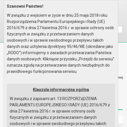
Szanowni Państwo!
Home
Prawo lokalne
Zarządzenia
Rok 2025 - zgodnie z art. 33 u..
W związku z wejściem w życie w dniu 25 maja 2018 roku
Rozporządzenia Parlamentu Europejskiego i Rady (UE)
Wyszukaj na stronie:
A
A
A
2016/679 z dnia 27 kwietnia 2016 r. w sprawie ochrony osób
fizycznych w związku z przetwarzaniem danych
osobowych i w sprawie swobodnego przepływu takich
danych oraz uchylenia dyrektywy 95/46/WE (określane jako
Biuletyn Informacji Publicznej
„RODO”) informujemy o zasadach przetwarzania Państwa
Urząd Miasta i Gminy w Gryfinie
danych osobowych. Kliknięcie przycisku „Przejdź do serwisu”
oznacza zgodę na przetwarzanie danych niezbędnych do
prawidłowego funkcjonowania serwisu.
Klauzula informacyjna ogólna
Strona główna
Mapa serwisu
Aktualności
W związku z zapisami art. 13 ROZPORZĄDZENIA
Redakcja
Instrukcja korzystania
Dostępność
PARLAMENTU EUROPEJSKIEGO I RADY (UE) 2016/679 z
dnia 27 kwietnia 2016 r. w sprawie ochrony osób
fizycznych w związku z przetwarzaniem danych
Strona główna
osobowych i w sprawie swobodnego przepływu takich