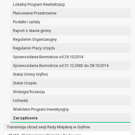
(merytorycznych), a także obowiązków i
Lokalny Program Rewitalizacji
zadań zleconych przez instytucje
Planowanie Przestrzenne
nadrzędne wobec Gminy;
Podatki i opłaty
zawarcia i realizacji umów;
ochrony żywotnych interesów osoby, której
Raport o stanie gminy
dane dotyczą, lub innej osoby fizycznej;
Regulamin Organizacyjny
wykonania zadania realizowanego w
Regulamin Pracy Urzędu
interesie publicznym lub w ramach
sprawowania władzy publicznej
Sprawozdania Burmistrza od 29.10.2014
powierzonej administratorowi;
Sprawozdania Burmistrza od 31.12.2002 do 28.10.2014
w pozostałych przypadkach dane osobowe
Statut Gminy Gryfino
przetwarzane są wyłącznie na podstawie
wcześniej udzielonej zgody w zakresie i celu
Statut Urzędu
określonym w treści zgody.
Strategia Rozwoju
W związku z przetwarzaniem danych w celu
Uchwały
wskazanym w pkt. 3, dane osobowe mogą być
Wieloletni Program Inwestycyjny
udostępniane innym upoważnionym odbiorcom lub
kategoriom odbiorców danych osobowych.
Zarządzenia
Odbiorcami mogą być:
Transmisja obrad sesji Rady Miejskiej w Gryfinie
podmioty, które przetwarzają dane