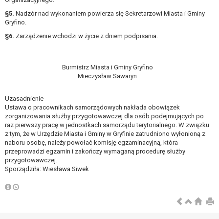
W przypadku gdy przetwarzanie danych
§5.
Nadzór nad wykonaniem powierza się Sekretarzowi Miasta i Gminy
osobowych odbywa się na podstawie zgody osoby
Gryfino.
na przetwarzanie danych osobowych (art. 6 ust. 1
§6.
Zarządzenie wchodzi w życie z dniem podpisania.
lit a RODO), przysługuje Pani/Panu prawo do
cofnięcia tej zgody w dowolnym momencie.
Cofnięcie to nie ma wpływu na zgodność
Burmistrz Miasta i Gminy Gryfino
przetwarzania, którego dokonano na podstawie
Mieczysław Sawaryn
zgody przed jej cofnięciem.
Przysługuje Pani/Panu prawo wniesienia skargi do
Uzasadnienie
organu nadzorczego na niezgodne z prawem
Ustawa o pracownikach samorządowych nakłada obowiązek
przetwarzanie Pani/Pana danych osobowych
zorganizowania służby przygotowawczej dla osób podejmujących po
przez administratora.
raz pierwszy pracę w jednostkach samorządu terytorialnego. W związku
Organem właściwym do wniesienia skargi jest
z tym, że w Urzędzie Miasta i Gminy w Gryfinie zatrudniono wyłonioną z
naboru osobę, należy powołać komisję egzaminacyjną, która
Prezes Urzędu Ochrony Danych Osobowych.
przeprowadzi egzamin i zakończy wymaganą procedurę służby
W zależności od sfery, w której przetwarzane są
przygotowawczej.
dane osobowe, podanie danych osobowych jest
Sporządziła: Wiesława Siwek
dobrowolne albo jest wymogiem ustawowym lub
umownym.
Pani/Pana dane nie będą poddawane
zautomatyzowanemu podejmowaniu decyzji, w