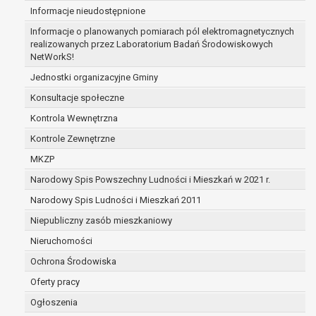
Informacje nieudostępnione
zabezpieczenia ewentualnych roszczeń, a w
przypadku wyrażenia zgody na przetwarzanie
Informacje o planowanych pomiarach pól elektromagnetycznych
danych po zakończeniu i rozliczeniu umowy, do
realizowanych przez Laboratorium Badań Środowiskowych
NetWorkS!
czasu wycofania tej zgody.
Ponadto w przypadku umów o dofinansowanie
Jednostki organizacyjne Gminy
dane osobowe od momentu pozyskania
Konsultacje społeczne
przechowywane są przez okres wynikający z
Kontrola Wewnętrzna
umowy o dofinansowanie zawartej między
beneficjentem a określoną instytucją, trwałości
Kontrole Zewnętrzne
danego projektu i konieczności zachowania
MKZP
dokumentacji projektu do celów kontrolnych.
Narodowy Spis Powszechny Ludności i Mieszkań w 2021 r.
W związku z przetwarzaniem przez
administratora danych osobowych przysługuje
Narodowy Spis Ludności i Mieszkań 2011
Pani/Panu:
Niepubliczny zasób mieszkaniowy
prawo dostępu do treści danych oraz
Nieruchomości
otrzymywania ich kopii na podstawie art. 15
RODO;
Ochrona Środowiska
prawo do żądania sprostowania danych na
Oferty pracy
podstawie art. 16 RODO,
Ogłoszenia
w przypadku gdy: