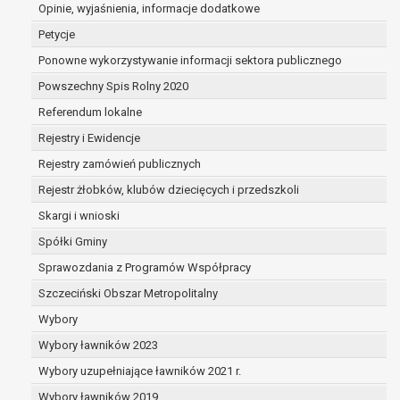
dane są nieprawidłowe lub
Opinie, wyjaśnienia, informacje dodatkowe
niekompletne;
Petycje
prawo do żądania usunięcia danych
Ponowne wykorzystywanie informacji sektora publicznego
osobowych (tzw. prawo do bycia
Powszechny Spis Rolny 2020
zapomnianym) na podstawie art. 17 RODO,
w przypadku gdy:
Referendum lokalne
dane nie są już niezbędne do celów,
Rejestry i Ewidencje
dla których były zebrane lub w inny
Rejestry zamówień publicznych
sposób przetwarzane,
osoba, której dane dotyczą, wniosła
Rejestr żłobków, klubów dziecięcych i przedszkoli
sprzeciw wobec przetwarzania
Skargi i wnioski
danych osobowych,
Spółki Gminy
osoba, której dane dotyczą wycofała
zgodę na przetwarzanie danych
Sprawozdania z Programów Współpracy
osobowych, która jest podstawą
Szczeciński Obszar Metropolitalny
przetwarzania danych i nie ma innej
Wybory
podstawy prawnej przetwarzania
danych,
Wybory ławników 2023
dane osobowe przetwarzane są
Wybory uzupełniające ławników 2021 r.
niezgodnie z prawem,
Wybory ławników 2019