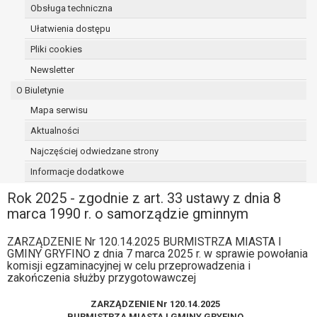
Obsługa techniczna
osoba, której dane dotyczą, wniosła
sprzeciw wobec przetwarzania
Ułatwienia dostępu
danych - do czasu ustalenia czy
Pliki cookies
prawnie uzasadnione podstawy po
Newsletter
stronie administratora są nadrzędne
wobec podstawy sprzeciwu;
O Biuletynie
prawo do przenoszenia danych na
Mapa serwisu
podstawie art. 20 RODO, w przypadku gdy
Aktualności
łącznie spełnione są następujące przesłanki:
przetwarzanie danych odbywa się na
Najczęściej odwiedzane strony
podstawie umowy zawartej z osobą,
Informacje dodatkowe
której dane dotyczą lub na podstawie
Rok 2025 - zgodnie z art. 33 ustawy z dnia 8
zgody wyrażonej przez tą osobę,
marca 1990 r. o samorządzie gminnym
przetwarzanie odbywa się w sposób
zautomatyzowany;
ZARZĄDZENIE Nr 120.14.2025 BURMISTRZA MIASTA I
prawo sprzeciwu wobec przetwarzania
GMINY GRYFINO z dnia 7 marca 2025 r. w sprawie powołania
danych na podstawie art. 21 RODO, wobec
komisji egzaminacyjnej w celu przeprowadzenia i
przetwarzania danych osobowych, którego
zakończenia służby przygotowawczej
podstawą prawną jest:
ZARZĄDZENIE Nr 120.14.2025
niezbędność przetwarzania do
BURMISTRZA MIASTA I GMINY GRYFINO