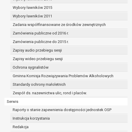
dane osobowe muszą być usunięte w
celu wywiązania się z obowiązku
Wybory ławników 2015
wynikającego z przepisów prawa;
Wybory ławników 2011
prawo do żądania ograniczenia
Zadania współfinansowane ze środków zewnętrznych
przetwarzania danych osobowych na
podstawie art. 18 RODO, w przypadku gdy:
Zamówienia publiczne od 2016 r.
osoba, której dane dotyczą
Zamówienia publiczne do 2015 r.
kwestionuje prawidłowość danych
Zapisy audio przebiegu sesji
osobowych – na okres pozwalający
administratorowi sprawdzić
Zapisy wideo przebiegu sesji
prawidłowość tych danych,
Ochrona sygnalistów
przetwarzanie danych jest niezgodne
Gminna Komisja Rozwiązywania Problemów Alkoholowych
z prawem, a osoba, której dane
Standardy ochrony małoletnich
dotyczą, sprzeciwia się usunięciu
danych, żądając w zamian ich
Zespół ds. nazewnictwa ulic, rond i placów.
ograniczenia,
Serwis
administrator nie potrzebuje już
Raporty o stanie zapewnienia dostępności jednostek OSP
danych dla swoich celów, ale osoba,
której dane dotyczą, potrzebuje ich do
Instrukcja korzystania
ustalenia, obrony lub dochodzenia
Redakcja
roszczeń,