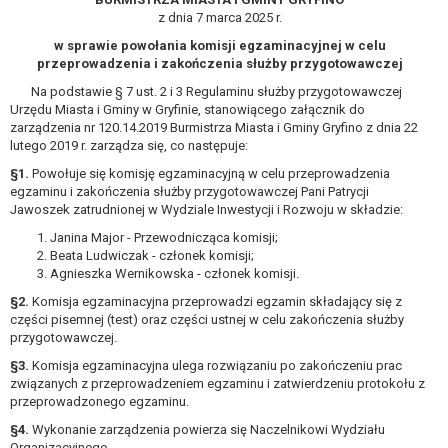
wykonania zadania realizowanego w
z dnia 7 marca 2025 r.
interesie publicznym lub w ramach
w sprawie powołania komisji egzaminacyjnej w celu
sprawowania władzy publicznej
przeprowadzenia i zakończenia służby przygotowawczej
powierzonej administratorowi bądź
Na podstawie § 7 ust. 2 i 3 Regulaminu służby przygotowawczej
niezbędność przetwarzania do celów
Urzędu Miasta i Gminy w Gryfinie, stanowiącego załącznik do
wynikających z prawnie
zarządzenia nr 120.14.2019 Burmistrza Miasta i Gminy Gryfino z dnia 22
uzasadnionych interesów
lutego 2019 r. zarządza się, co następuje:
realizowanych przez administratora
§1.
Powołuje się komisję egzaminacyjną w celu przeprowadzenia
lub przez stronę trzecią.
egzaminu i zakończenia służby przygotowawczej Pani Patrycji
Z przyczyn związanych z Pani/Pana
Jawoszek zatrudnionej w Wydziale Inwestycji i Rozwoju w składzie:
szczególną sytuacją. W razie wniesienia
Janina Major - Przewodnicząca komisji;
sprzeciwu, administrator nie może już
Beata Ludwiczak - członek komisji;
przetwarzać tych danych osobowych, chyba
Agnieszka Wernikowska - członek komisji.
że wykaże on istnienie ważnych prawnie
§2.
Komisja egzaminacyjna przeprowadzi egzamin składający się z
uzasadnionych podstaw do przetwarzania,
części pisemnej (test) oraz części ustnej w celu zakończenia służby
nadrzędnych wobec interesów, praw i
przygotowawczej.
wolności osoby, której dane dotyczą, lub
§3.
Komisja egzaminacyjna ulega rozwiązaniu po zakończeniu prac
podstaw do ustalenia, dochodzenia lub
związanych z przeprowadzeniem egzaminu i zatwierdzeniu protokołu z
przeprowadzonego egzaminu.
obrony roszczeń.
§4.
Wykonanie zarządzenia powierza się Naczelnikowi Wydziału
Organizacyjnego.