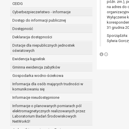
niezbędność przetwarzania do wykonania 
późn. zm.), p
CEIDG
na adres do 
administratorowi bądź
Cyberbezpieczeństwo - informacje
organizacyjn
niezbędność przetwarzania do celów wynik
Wyłączenie k
Z przyczyn związanych z Pani/Pana szczególną s
Dostęp do informacji publicznej
korespondenc
on istnienie ważnych prawnie uzasadnionych pod
31 grudnia 20
Dostępność
ustalenia, dochodzenia lub obrony roszczeń.
Sporządziła:
Deklaracja dostępności
Sylwia Gorcz
Dotacje dla niepublicznych jednostek
W przypadku gdy przetwarzanie danych osobowych odby
oświatowych
prawo do cofnięcia tej zgody w dowolnym momencie. C
Ewidencja kąpielisk
Przysługuje Pani/Panu prawo wniesienia skargi do o
Gminna ewidencja zabytków
Organem właściwym do wniesienia skargi jest Prezes
W zależności od sfery, w której przetwarzane są da
Gospodarka wodno-ściekowa
Pani/Pana dane nie będą poddawane zautomatyzowane
Informacja dla osób mających trudności w
komunikowaniu się
Informacje nieudostępnione
Informacje o planowanych pomiarach pól
elektromagnetycznych realizowanych przez
Laboratorium Badań Środowiskowych
NetWorkS!