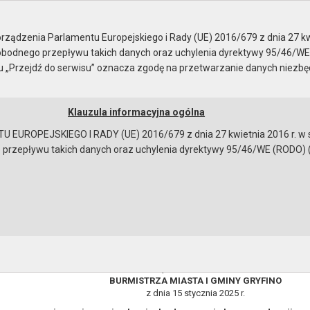
ządzenia Parlamentu Europejskiego i Rady (UE) 2016/679 z dnia 27 kw
bodnego przepływu takich danych oraz uchylenia dyrektywy 95/46/WE
ku „Przejdź do serwisu” oznacza zgodę na przetwarzanie danych niezb
Klauzula informacyjna ogólna
a
Instrukcja korzystania
Dostępność
EUROPEJSKIEGO I RADY (UE) 2016/679 z dnia 27 kwietnia 2016 r. w s
epływu takich danych oraz uchylenia dyrektywy 95/46/WE (RODO) (Dz.U
zgodnie z art. 33 ustawy z dnia 8 marca 1990 r. o
Nr 120.5. 2025 BURMISTRZA MIASTA I GMINY GRYFINO z dnia 1
bowiązku doręczania korespondencji z wykorzystaniem publiczn
ektronicznego na adres do doręczeń elektronicznych wpisany d
ch
ZARZĄDZENIE Nr 120.5. 2025
BURMISTRZA MIASTA I GMINY GRYFINO
z dnia 15 stycznia 2025 r.
bowiązującymi przepisami prawa w celu: