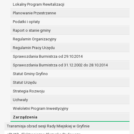
zawartej z nim umowy powierzenia przetwarzania
Lokalny Program Rewitalizacji
podmioty upoważnione do odbioru danych osobowy
Planowanie Przestrzenne
przepisów prawa.
Podatki i opłaty
Pani/Pana dane osobowe będą przetwarzane przez okres n
jakiego zostały zebrane oraz zgodnie z terminami archiwi
Raport o stanie gminy
prawa powszechnie obowiązującego.
Regulamin Organizacyjny
W przypadku, gdy dane osobowe przetwarzane są na pods
Regulamin Pracy Urzędu
dotyczą przetwarzanie odbywa się do czasu wycofania te
W przypadku, gdy dane osobowe przetwarzane są w celu z
Sprawozdania Burmistrza od 29.10.2014
przetwarzanie odbywa się przez okres niezbędny do reali
Sprawozdania Burmistrza od 31.12.2002 do 28.10.2014
czasie w zakresie wymaganym przez przepisy prawa lub
Statut Gminy Gryfino
roszczeń, a w przypadku wyrażenia zgody na przetwarzan
rozliczeniu umowy, do czasu wycofania tej zgody.
Statut Urzędu
Ponadto w przypadku umów o dofinansowanie dane oso
Strategia Rozwoju
przechowywane są przez okres wynikający z umowy o do
Uchwały
beneficjentem a określoną instytucją, trwałości danego p
Wieloletni Program Inwestycyjny
dokumentacji projektu do celów kontrolnych.
W związku z przetwarzaniem przez administratora dany
Zarządzenia
Pani/Panu:
Transmisja obrad sesji Rady Miejskiej w Gryfinie
prawo dostępu do treści danych oraz otrzymywania 