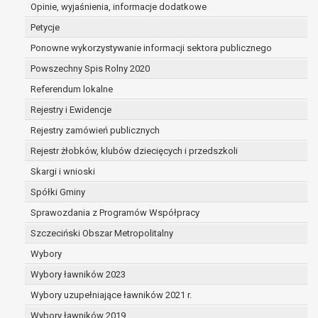
wykaże on istnienie ważnych prawnie uzasadniony
Opinie, wyjaśnienia, informacje dodatkowe
nadrzędnych wobec interesów, praw i wolności osob
Petycje
do ustalenia, dochodzenia lub obrony roszczeń.
Ponowne wykorzystywanie informacji sektora publicznego
Powszechny Spis Rolny 2020
W przypadku gdy przetwarzanie danych osobowych odbyw
Referendum lokalne
na przetwarzanie danych osobowych (art. 6 ust. 1 lit a R
do cofnięcia tej zgody w dowolnym momencie. Cofnięcie
Rejestry i Ewidencje
przetwarzania, którego dokonano na podstawie zgody prze
Rejestry zamówień publicznych
Przysługuje Pani/Panu prawo wniesienia skargi do organ
Rejestr żłobków, klubów dziecięcych i przedszkoli
prawem przetwarzanie Pani/Pana danych osobowych prze
Organem właściwym do wniesienia skargi jest Prezes U
Skargi i wnioski
W zależności od sfery, w której przetwarzane są dane o
Spółki Gminy
jest dobrowolne albo jest wymogiem ustawowym lub u
Sprawozdania z Programów Współpracy
Pani/Pana dane nie będą poddawane zautomatyzowanem
również profilowaniu.
Szczeciński Obszar Metropolitalny
Wybory
Wybory ławników 2023
Wybory uzupełniające ławników 2021 r.
Wybory ławników 2019