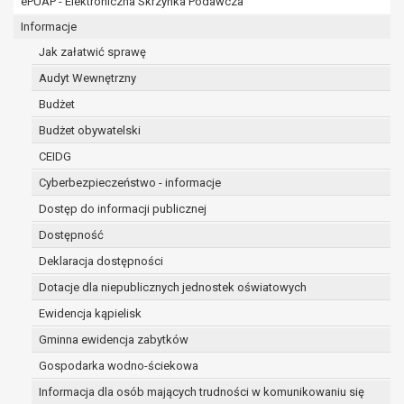
ePUAP - Elektroniczna Skrzynka Podawcza
RODO;
prawo do żądania sprostowania danych na podstaw
Informacje
w przypadku gdy:
Jak załatwić sprawę
dane są nieprawidłowe lub niekompletne;
Audyt Wewnętrzny
prawo do żądania usunięcia danych osobowych (tz
podstawie art. 17 RODO, w przypadku gdy:
Budżet
dane nie są już niezbędne do celów, dla któr
Budżet obywatelski
przetwarzane,
CEIDG
osoba, której dane dotyczą, wniosła sprzec
osobowych,
Cyberbezpieczeństwo - informacje
osoba, której dane dotyczą wycofała zgodę 
Dostęp do informacji publicznej
osobowych, która jest podstawą przetwarzan
Dostępność
prawnej przetwarzania danych,
dane osobowe przetwarzane są niezgodnie 
Deklaracja dostępności
dane osobowe muszą być usunięte w celu wy
Dotacje dla niepublicznych jednostek oświatowych
wynikającego z przepisów prawa;
Ewidencja kąpielisk
prawo do żądania ograniczenia przetwarzania dan
Gminna ewidencja zabytków
RODO, w przypadku gdy:
osoba, której dane dotyczą kwestionuje pr
Gospodarka wodno-ściekowa
okres pozwalający administratorowi sprawdz
Informacja dla osób mających trudności w komunikowaniu się
przetwarzanie danych jest niezgodne z prawe