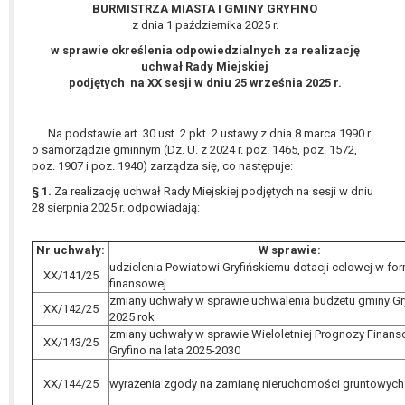
BURMISTRZA MIASTA I GMINY GRYFINO
z dnia 1 października 2025 r.
w sprawie określenia odpowiedzialnych za realizację
uchwał Rady Miejskiej
podjętych na XX sesji w dniu 25 września 2025 r.
Na podstawie art. 30 ust. 2 pkt. 2 ustawy z dnia 8 marca 1990 r.
o samorządzie gminnym (Dz. U. z 2024 r. poz. 1465, poz. 1572,
poz. 1907 i poz. 1940) zarządza się, co następuje:
§ 1.
Za realizację uchwał Rady Miejskiej podjętych na sesji w dniu
28 sierpnia 2025 r. odpowiadają:
Nr uchwały:
W sprawie:
udzielenia Powiatowi Gryfińskiemu dotacji celowej w f
XX/141/25
finansowej
zmiany uchwały w sprawie uchwalenia budżetu gminy Gr
XX/142/25
2025 rok
zmiany uchwały w sprawie Wieloletniej Prognozy Finan
XX/143/25
Gryfino na lata 2025-2030
XX/144/25
wyrażenia zgody na zamianę nieruchomości gruntowych