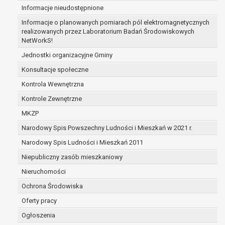
Informacje nieudostępnione
sprzeciwia się usunięciu danych, żądając w z
administrator nie potrzebuje już danych dla s
Informacje o planowanych pomiarach pól elektromagnetycznych
dotyczą, potrzebuje ich do ustalenia, obrony
realizowanych przez Laboratorium Badań Środowiskowych
NetWorkS!
osoba, której dane dotyczą, wniosła sprzeci
czasu ustalenia czy prawnie uzasadnione pod
Jednostki organizacyjne Gminy
nadrzędne wobec podstawy sprzeciwu;
Konsultacje społeczne
prawo do przenoszenia danych na podstawie art. 2
Kontrola Wewnętrzna
spełnione są następujące przesłanki:
przetwarzanie danych odbywa się na podstaw
Kontrole Zewnętrzne
dane dotyczą lub na podstawie zgody wyrażo
MKZP
przetwarzanie odbywa się w sposób zauto
Narodowy Spis Powszechny Ludności i Mieszkań w 2021 r.
prawo sprzeciwu wobec przetwarzania danych na p
przetwarzania danych osobowych, którego podstaw
Narodowy Spis Ludności i Mieszkań 2011
niezbędność przetwarzania do wykonania za
Niepubliczny zasób mieszkaniowy
publicznym lub w ramach sprawowania władz
Nieruchomości
administratorowi bądź
niezbędność przetwarzania do celów wynika
Ochrona Środowiska
interesów realizowanych przez administratora
Oferty pracy
Z przyczyn związanych z Pani/Pana szczególną syt
Ogłoszenia
sprzeciwu, administrator nie może już przetwarza