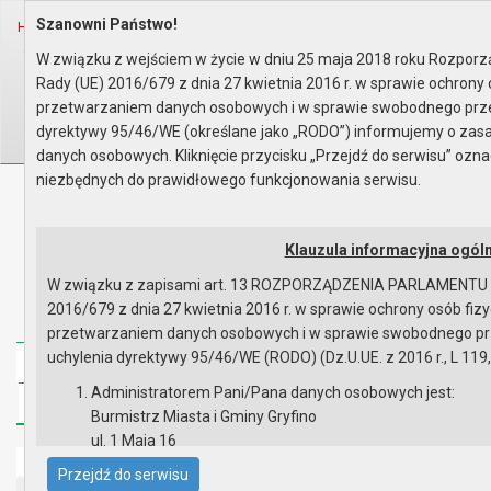
Szanowni Państwo!
Home
Prawo lokalne
Zarządzenia
Rok 2025 - zgodnie z art. 33 u..
W związku z wejściem w życie w dniu 25 maja 2018 roku Rozporz
Rady (UE) 2016/679 z dnia 27 kwietnia 2016 r. w sprawie ochrony
Wyszukaj na stronie:
A
A
A
przetwarzaniem danych osobowych i w sprawie swobodnego prze
dyrektywy 95/46/WE (określane jako „RODO”) informujemy o za
danych osobowych. Kliknięcie przycisku „Przejdź do serwisu” oz
niezbędnych do prawidłowego funkcjonowania serwisu.
Biuletyn Informacji Publicznej
Urząd Miasta i Gminy w Gryfinie
Klauzula informacyjna ogól
W związku z zapisami art. 13 ROZPORZĄDZENIA PARLAMENTU
2016/679 z dnia 27 kwietnia 2016 r. w sprawie ochrony osób fi
przetwarzaniem danych osobowych i w sprawie swobodnego pr
uchylenia dyrektywy 95/46/WE (RODO) (Dz.U.UE. z 2016 r., L 119,
Strona główna
Mapa serwisu
Aktualności
Administratorem Pani/Pana danych osobowych jest:
Redakcja
Instrukcja korzystania
Dostępność
Burmistrz Miasta i Gminy Gryfino
ul. 1 Maja 16
Strona główna
74 -100 Gryfino
Przejdź do serwisu
telefon: 91 416 20 11