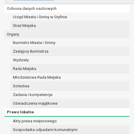
UMiG - telefony wewnętrzne
e-mail:
burmistrz@gryfino.pl
Ochrona danych osobowych
Dane kontaktowe Inspektora Ochrony Danych:
Urząd Miasta i Gminy w Gryfinie
telefon: 91 416 20 11
e-mail:
iod@gryfino.pl
Straż Miejska
Pani/Pana dane osobowe przetwarzane są zgodnie z ob
Organy
celu:
Burmistrz Miasta i Gminy
realizacji zadań wynikających z przepisów prawa, a
Zastępcy Burmistrza
marca 1990 r. o samorządzie gminnym (Dz.U. z 2017
szeregu ustaw kompetencyjnych (merytorycznych),
Wydziały
zleconych przez instytucje nadrzędne wobec Gminy
Rada Miejska
zawarcia i realizacji umów;
Młodzieżowa Rada Miejska
ochrony żywotnych interesów osoby, której dane doty
wykonania zadania realizowanego w interesie pub
Sołectwa
władzy publicznej powierzonej administratorowi;
Zadania i kompetencje
w pozostałych przypadkach dane osobowe przetwa
Oświadczenia majątkowe
wcześniej udzielonej zgody w zakresie i celu okreś
W związku z przetwarzaniem danych w celu wskazanym 
Prawo lokalne
udostępniane innym upoważnionym odbiorcom lub kateg
Akty prawa miejscowego
osobowych. Odbiorcami mogą być:
Gospodarka odpadami komunalnymi
podmioty, które przetwarzają dane osobowe w imie