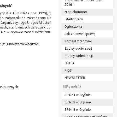
2016 r.
ym (Dz.U. z 2017r., poz. 1875 ze zm.) oraz z
alnych”
 wobec Gminy;
Nieruchomości
ch (Dz. U. z 2024 r. poz. 1320), §
go załącznik do zarządzenia Nr
Oferty pracy
u Organizacyjnego Urzędu Miasta i
Ogłoszenia
znych, stanowiących załącznik do
ministratorowi;
24 r. w sprawie zasad udzielania
ie i celu określonym w treści zgody.
Jak załatwić sprawę
m odbiorcom lub kategoriom odbiorców danych
Kontakt z radnymi
nie: „Budowa wewnętrznej
Zapisy audio sesji
:
ia przetwarzania danych osobowych;
Zapisy wideo sesji
e z terminami archiwizacji określonymi przez
CEIDG
RIOS
o czasu wycofania tej zgody.
NEWSLETTER
ezbędny do realizacji zawartej umowy, a po tym
ia zgody na przetwarzanie danych po zakończeniu i
BIPy szkół
Publicznych.
SP Nr 1 w Gryfinie
jący z umowy o dofinansowanie zawartej między
SP Nr 2 w Gryfinie
ntrolnych.
SP Nr 3 w Gryfinie
Szkoła Muzyczna w Gryfinie