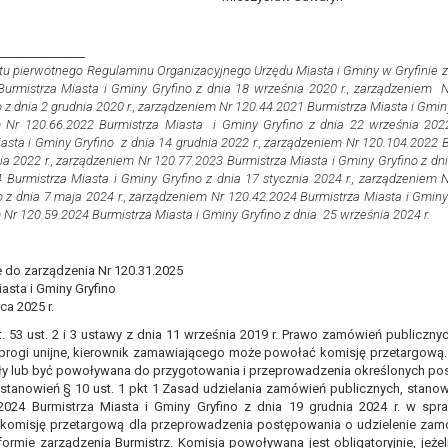
awie art. 16 RODO,
_______________
tu pierwotnego Regulaminu Organizacyjnego Urzędu Miasta i Gminy w Gryfinie 
tzw. prawo do bycia zapomnianym) na podstawie art. 17 RODO, w przy
Burmistrza Miasta i Gminy Gryfino z dnia 18 września 2020 r., zarządzeniem N
tórych były zebrane lub w inny sposób przetwarzane,
 z dnia 2 grudnia 2020 r., zarządzeniem Nr 120.44.2021 Burmistrza Miasta i Gminy
zeciw wobec przetwarzania danych osobowych,
 Nr 120.66.2022 Burmistrza Miasta i Gminy Gryfino z dnia 22 września 2022
asta i Gminy Gryfino z dnia 14 grudnia 2022 r., zarządzeniem Nr 120.104.2022 B
ę na przetwarzanie danych osobowych, która jest podstawą przetwarza
ia 2022 r., zarządzeniem Nr 120.77.2023 Burmistrza Miasta i Gminy Gryfino z dni
 Burmistrza Miasta i Gminy Gryfino z dnia 17 stycznia 2024 r., zarządzeniem 
ie z prawem,
 z dnia 7 maja 2024 r., zarządzeniem Nr 120.42.2024 Burmistrza Miasta i Gminy 
wywiązania się z obowiązku wynikającego z przepisów prawa;
Nr 120.59.2024 Burmistrza Miasta i Gminy Gryfino z dnia 25 września 2024 r.
anych osobowych na podstawie art. 18 RODO, w przypadku gdy:
prawidłowość danych osobowych – na okres pozwalający administratoro
 do zarządzenia Nr 120.31.2025
wem, a osoba, której dane dotyczą, sprzeciwia się usunięciu danych, ż
asta i Gminy Gryfino
a swoich celów, ale osoba, której dane dotyczą, potrzebuje ich do ustal
ca 2025 r.
eciw wobec przetwarzania danych - do czasu ustalenia czy prawnie uza
t. 53 ust. 2 i 3 ustawy z dnia 11 września 2019 r. Prawo zamówień publicznyc
 progi unijne, kierownik zamawiającego może powołać komisję przetargową
 20 RODO, w przypadku gdy łącznie spełnione są następujące przesłank
ały lub być powoływana do przygotowania i przeprowadzenia określonych p
tawie umowy zawartej z osobą, której dane dotyczą lub na podstawie 
stanowień § 10 ust. 1 pkt 1 Zasad udzielania zamówień publicznych, stano
.2024 Burmistrza Miasta i Gminy Gryfino z dnia 19 grudnia 2024 r. w sp
tomatyzowany;
, komisję przetargową dla przeprowadzenia postępowania o udzielenie za
a podstawie art. 21 RODO, wobec przetwarzania danych osobowych, kt
ormie zarządzenia Burmistrz. Komisja powoływana jest obligatoryjnie, jeże