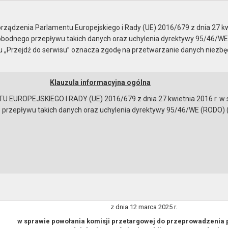
ządzenia Parlamentu Europejskiego i Rady (UE) 2016/679 z dnia 27 kw
bodnego przepływu takich danych oraz uchylenia dyrektywy 95/46/WE
ku „Przejdź do serwisu” oznacza zgodę na przetwarzanie danych niezb
Klauzula informacyjna ogólna
a
Instrukcja korzystania
Dostępność
EUROPEJSKIEGO I RADY (UE) 2016/679 z dnia 27 kwietnia 2016 r. w s
epływu takich danych oraz uchylenia dyrektywy 95/46/WE (RODO) (Dz.U
zgodnie z art. 33 ustawy z dnia 8 marca 1990 r. o
Nr 120.17.2025 BURMISTRZA MIASTA I GMINY GRYFINO z dnia 
isji przetargowej do przeprowadzenia postępowania o udzielen
owa wewnętrznej instalacji gazowej w lokalach komunalnych”
ZARZĄDZENIE Nr 120.17.2025
BURMISTRZA MIASTA I GMINY GRYFINO
z dnia 12 marca 2025 r.
w sprawie powołania komisji przetargowej do przeprowadzenia
bowiązującymi przepisami prawa w celu: