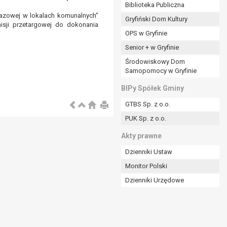
ania władzy publicznej powierzonej
Biblioteka Publiczna
gazowej w lokalach komunalnych”
Gryfiński Dom Kultury
stratora lub przez stronę trzecią.
isji przetargowej do dokonania
OPS w Gryfinie
rzetwarzać tych danych osobowych, chyba że wykaże
osoby, której dane dotyczą, lub podstaw do
Senior + w Gryfinie
Środowiskowy Dom
Samopomocy w Gryfinie
art. 6 ust. 1 lit a RODO), przysługuje Pani/Panu
BIPy Spółek Gminy
no na podstawie zgody przed jej cofnięciem.
GTBS Sp. z o.o.
nych osobowych przez administratora.
PUK Sp. z o.o.
mogiem ustawowym lub umownym.
Akty prawne
Dzienniki Ustaw
Monitor Polski
Dzienniki Urzędowe