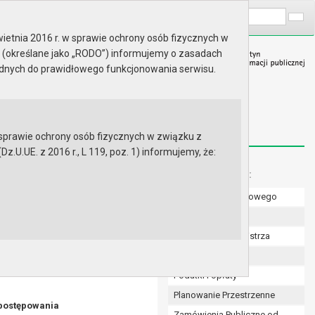
A
Wyszukaj na stronie:
A
A
ietnia 2016 r. w sprawie ochrony osób fizycznych w
 (określane jako „RODO”) informujemy o zasadach
ędnych do prawidłowego funkcjonowania serwisu.
prawie ochrony osób fizycznych w związku z
.UE. z 2016 r., L 119, poz. 1) informujemy, że:
 samorządzie gminnym
Menu dodatkowe:
Numer konta bankowego
12 marca 2025 r. w sprawie
ie zamówienia publicznego na
Uchwały Rady
Zarządzenia Burmistrza
Budżet
Podatki i opłaty
Planowanie Przestrzenne
 postępowania
Zamówienia Publiczne od