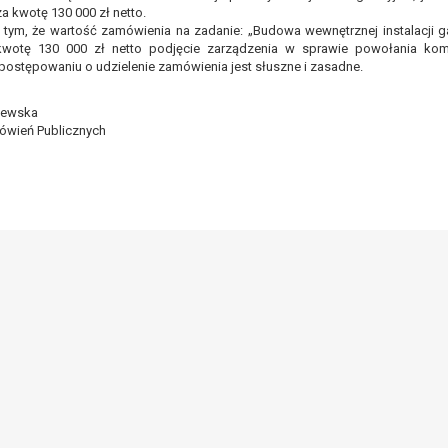
zadania realizowanego w interesie publicznym lub w ramach sprawow
a kwotę 130 000 zł netto.
tym, że wartość zamówienia na zadanie: „Budowa wewnętrznej instalacji 
ających z prawnie uzasadnionych interesów realizowanych przez admini
kwotę 130 000 zł netto podjęcie zarządzenia w sprawie powołania kom
postępowaniu o udzielenie zamówienia jest słuszne i zasadne.
ytuacją. W razie wniesienia sprzeciwu, administrator nie może już p
staw do przetwarzania, nadrzędnych wobec interesów, praw i wolności 
zewska
ówień Publicznych
wa się na podstawie zgody osoby na przetwarzanie danych osobowych (
ofnięcie to nie ma wpływu na zgodność przetwarzania, którego dokona
rganu nadzorczego na niezgodne z prawem przetwarzanie Pani/Pana da
 Urzędu Ochrony Danych Osobowych.
ne osobowe, podanie danych osobowych jest dobrowolne albo jest wy
mu podejmowaniu decyzji, w tym również profilowaniu.