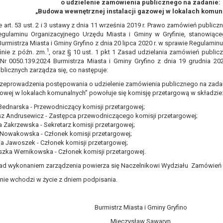
o udzielenie zamówienia publicznego na zadanie:
, a w szczególności ustawy z dnia 8 marca 1990 r. o samorządzie gminn
„Budowa wewnętrznej instalacji gazowej w lokalach komun
), a także obowiązków i zadań zleconych przez instytucje nadrzędne
art. 53 ust. 2 i 3 ustawy z dnia 11 września 2019 r. Prawo zamówień publiczny
egulaminu Organizacyjnego Urzędu Miasta i Gminy w Gryfinie, stanowiące
otyczą, lub innej osoby fizycznej;
urmistrza Miasta i Gminy Gryfino z dnia 20 lipca 2020 r. w sprawie Regulamin
1
inie z późn. zm.
, oraz § 10 ust. 1 pkt 1 Zasad udzielania zamówień public
ublicznym lub w ramach sprawowania władzy publicznej powierzonej ad
Nr 0050.139.2024 Burmistrza Miasta i Gminy Gryfino z dnia 19 grudnia 20
arzane są wyłącznie na podstawie wcześniej udzielonej zgody w zakres
licznych zarządza się, co następuje:
m w pkt. 3, dane osobowe mogą być udostępniane innym upoważniony
zeprowadzenia postępowania o udzielenie zamówienia publicznego na zada
azowej w lokalach komunalnych” powołuje się komisję przetargową w składzie
mieniu administratora na podstawie zawartej z nim umowy powierzen
Bednarska - Przewodniczący komisji przetargowej;
owych na podstawie odpowiednich przepisów prawa.
sz Andrusewicz - Zastępca przewodniczącego komisji przetargowej;
 niezbędny do realizacji celu dla jakiego zostały zebrane oraz zgodni
a Zakrzewska - Sekretarz komisji przetargowej;
 Nowakowska - Członek komisji przetargowej;
dstawie zgody osoby, której dane dotyczą przetwarzanie odbywa się d
ja Jawoszek - Członek komisji przetargowej;
szka Wernikowska - Członek komisji przetargowej.
 zawarcia i realizacji umowy przetwarzanie odbywa się przez okres ni
b dla zabezpieczenia ewentualnych roszczeń, a w przypadku wyrażen
ad wykonaniem zarządzenia powierza się Naczelnikowi Wydziału Zamówień 
ie wchodzi w życie z dniem podpisania.
sobowe od momentu pozyskania przechowywane są przez okres wynika
o projektu i konieczności zachowania dokumentacji projektu do celów ko
nych osobowych przysługuje Pani/Panu:
Burmistrz Miasta i Gminy Gryfino
ia ich kopii na podstawie art. 15 RODO;
Mieczysław Sawaryn