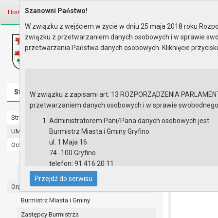
Szanowni Państwo!
Home
Prawo lokalne
Zarządzenia
Rok 2025 - zgodnie z art. 33 u..
W związku z wejściem w życie w dniu 25 maja 2018 roku Rozpor
związku z przetwarzaniem danych osobowych i w sprawie swo
Biuletyn Informacji Publicznej
przetwarzania Państwa danych osobowych. Kliknięcie przycis
Urząd Miasta i Gminy w Gryfinie
Strona główna
Mapa serwisu
Aktualności
Redakcj
W związku z zapisami art. 13 ROZPORZĄDZENIA PARLAMENTU 
przetwarzaniem danych osobowych i w sprawie swobodnego prz
Strona główna
Rok 2025 - 
Administratorem Pani/Pana danych osobowych jest:
UMiG - telefony wewnętrzne
Burmistrz Miasta i Gminy Gryfino
ZARZĄDZENIE 
ul. 1 Maja 16
Ochrona danych osobowych
powołania kom
74 -100 Gryfino
zadanie: „Bud
Urząd Miasta i Gminy w Gryfinie
telefon: 91 416 20 11
Straż Miejska
e-mail:
burmistrz@gryfino.pl
Przejdź do serwisu
Dane kontaktowe Inspektora Ochrony Danych:
Organy
telefon: 91 416 20 11
Burmistrz Miasta i Gminy
e-mail:
iod@gryfino.pl
Zastępcy Burmistrza
Pani/Pana dane osobowe przetwarzane są zgodnie z o