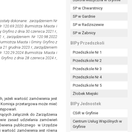
SP w Chwarstnicy
SP w Gardnie
zostały dokonane: zarządzeniem Nr
padku gdy:
SP w Radziszewie
r 120.69.2020 Burmistrza Miasta i
 Gryfino z dnia 30 czerwca 2021 r.,
SP w Żabnicy
 r., zarządzeniem Nr 120.98.2022
urmistrza Miasta i Gminy Gryfino z
nia danych i nie ma innej podstawy prawnej
BIPy Przedszkoli
a 21 grudnia 2023 r., zarządzeniem
Przedszkole Nr 1
Nr 120.29.2024 Burmistrza Miasta i
Gryfino z dnia 28 czerwca 2024 r.,
Przedszkole Nr 2
Przedszkole Nr 3
wi sprawdzić prawidłowość tych danych,
Przedszkole Nr 4
ądając w zamian ich ograniczenia,
Przedszkole Nr 5
enia, obrony lub dochodzenia roszczeń,
Żłobek Miejski
sadnione podstawy po stronie administratora są
h, jeżeli wartość zamówienia jest
BIPy Jednostek
. Komisja przetargowa może mieć
i:
ostępowań.
CSiR w Gryfinie
zgody wyrażonej przez tą osobę,
wiących załącznik do Zarządzenia
rawie zasad udzielania zamówień
Centrum Usług Wspólnych w
mówienia publicznego w Urzędzie
órego podstawą prawną jest:
Gryfinie
li wartość zamówienia jest równa