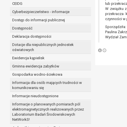
niezbędność przetwarzania do wykonania 
CEIDG
lub przekracz
administratorowi bądź
W związku z 
Cyberbezpieczeństwo - informacje
niezbędność przetwarzania do celów wynik
przekracza 
czynności w 
Z przyczyn związanych z Pani/Pana szczególną s
Dostęp do informacji publicznej
on istnienie ważnych prawnie uzasadnionych pod
Sporządziła:
Dostępność
Paulina Zakr
ustalenia, dochodzenia lub obrony roszczeń.
Deklaracja dostępności
Wydział Zam
Dotacje dla niepublicznych jednostek
W przypadku gdy przetwarzanie danych osobowych odby
oświatowych
prawo do cofnięcia tej zgody w dowolnym momencie. C
Ewidencja kąpielisk
Przysługuje Pani/Panu prawo wniesienia skargi do o
Gminna ewidencja zabytków
Organem właściwym do wniesienia skargi jest Prezes
W zależności od sfery, w której przetwarzane są da
Gospodarka wodno-ściekowa
Pani/Pana dane nie będą poddawane zautomatyzowane
Informacja dla osób mających trudności w
komunikowaniu się
Informacje nieudostępnione
Informacje o planowanych pomiarach pól
elektromagnetycznych realizowanych przez
Laboratorium Badań Środowiskowych
NetWorkS!