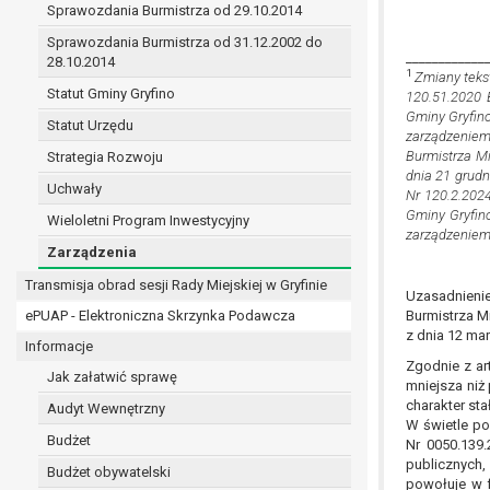
Sprawozdania Burmistrza od 29.10.2014
prawo do żądania sprostowania danych na podst
w przypadku gdy:
Sprawozdania Burmistrza od 31.12.2002 do
____________
dane są nieprawidłowe lub niekompletne;
28.10.2014
1
Zmiany teks
prawo do żądania usunięcia danych osobowych (
Statut Gminy Gryfino
120.51.2020 
dane nie są już niezbędne do celów, dla k
Gminy Gryfino
Statut Urzędu
osoba, której dane dotyczą, wniosła spr
zarządzeniem
Burmistrza Mi
Strategia Rozwoju
osoba, której dane dotyczą wycofała zgod
dnia 21 grudn
przetwarzania danych,
Uchwały
Nr 120.2.2024
dane osobowe przetwarzane są niezgodn
Gminy Gryfino
Wieloletni Program Inwestycyjny
dane osobowe muszą być usunięte w celu 
zarządzeniem 
Zarządzenia
prawo do żądania ograniczenia przetwarzania d
osoba, której dane dotyczą kwestionuje 
Transmisja obrad sesji Rady Miejskiej w Gryfinie
Uzasadnienie
przetwarzanie danych jest niezgodne z pra
ePUAP - Elektroniczna Skrzynka Podawcza
Burmistrza Mi
administrator nie potrzebuje już danych dl
z dnia 12 mar
Informacje
osoba, której dane dotyczą, wniosła sprz
Zgodnie z ar
nadrzędne wobec podstawy sprzeciwu;
Jak załatwić sprawę
mniejsza niż
prawo do przenoszenia danych na podstawie art.
charakter st
Audyt Wewnętrzny
przetwarzanie danych odbywa się na pods
W świetle po
Budżet
Nr 0050.139
przetwarzanie odbywa się w sposób zau
publicznych
prawo sprzeciwu wobec przetwarzania danych n
Budżet obywatelski
powołuje w f