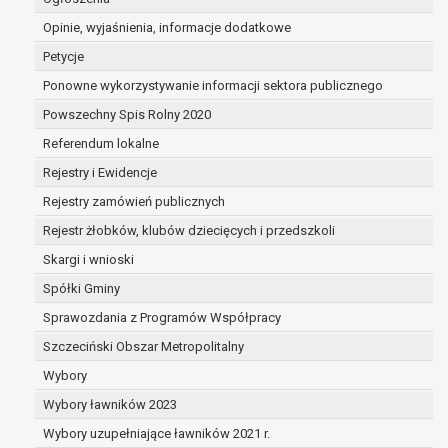
wobec podstawy sprzeciwu;
Opinie, wyjaśnienia, informacje dodatkowe
prawo do przenoszenia danych na podstawie art. 2
przypadku gdy łącznie spełnione są następujące prz
Petycje
przetwarzanie danych odbywa się na podst
Ponowne wykorzystywanie informacji sektora publicznego
zawartej z osobą, której dane dotyczą lub na
Powszechny Spis Rolny 2020
wyrażonej przez tą osobę,
przetwarzanie odbywa się w sposób zautom
Referendum lokalne
prawo sprzeciwu wobec przetwarzania danych na po
Rejestry i Ewidencje
RODO, wobec przetwarzania danych osobowych, kt
Rejestry zamówień publicznych
prawną jest:
niezbędność przetwarzania do wykonania za
Rejestr żłobków, klubów dziecięcych i przedszkoli
realizowanego w interesie publicznym lub w
Skargi i wnioski
sprawowania władzy publicznej powierzonej 
Spółki Gminy
bądź
niezbędność przetwarzania do celów wynikaj
Sprawozdania z Programów Współpracy
uzasadnionych interesów realizowanych prze
Szczeciński Obszar Metropolitalny
lub przez stronę trzecią.
Wybory
Z przyczyn związanych z Pani/Pana szczególną sytu
Wybory ławników 2023
wniesienia sprzeciwu, administrator nie może już p
danych osobowych, chyba że wykaże on istnienie w
Wybory uzupełniające ławników 2021 r.