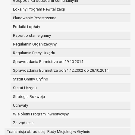
Gospodarka odpadami komunalnymi
wyłącznie na podstawie wcześniej udzielonej zgody 
Lokalny Program Rewitalizacji
określonym w treści zgody.
W związku z przetwarzaniem danych w celu wskazanym w 
Planowanie Przestrzenne
osobowe mogą być udostępniane innym upoważnionym od
Podatki i opłaty
kategoriom odbiorców danych osobowych. Odbiorcami mo
Raport o stanie gminy
podmioty, które przetwarzają dane osobowe w imie
administratora na podstawie zawartej z nim umowy
Regulamin Organizacyjny
przetwarzania danych osobowych;
Regulamin Pracy Urzędu
podmioty upoważnione do odbioru danych osobowy
Sprawozdania Burmistrza od 29.10.2014
odpowiednich przepisów prawa.
Pani/Pana dane osobowe będą przetwarzane przez okres
Sprawozdania Burmistrza od 31.12.2002 do 28.10.2014
realizacji celu dla jakiego zostały zebrane oraz zgodnie z
Statut Gminy Gryfino
archiwizacji określonymi przez przepisy prawa powszechn
Statut Urzędu
obowiązującego.
W przypadku, gdy dane osobowe przetwarzane są na pod
Strategia Rozwoju
osoby, której dane dotyczą przetwarzanie odbywa się do 
Uchwały
tej zgody.
Wieloletni Program Inwestycyjny
W przypadku, gdy dane osobowe przetwarzane są w celu z
realizacji umowy przetwarzanie odbywa się przez okres n
Zarządzenia
realizacji zawartej umowy, a po tym czasie w zakresie 
Transmisja obrad sesji Rady Miejskiej w Gryfinie