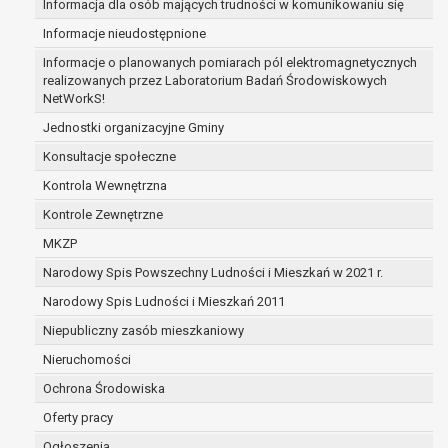
Informacja dla osób mających trudności w komunikowaniu się
osoba, której dane dotyczą wycofała zgodę 
Informacje nieudostępnione
danych osobowych, która jest podstawą prze
i nie ma innej podstawy prawnej przetwarzan
Informacje o planowanych pomiarach pól elektromagnetycznych
realizowanych przez Laboratorium Badań Środowiskowych
dane osobowe przetwarzane są niezgodnie 
NetWorkS!
dane osobowe muszą być usunięte w celu wyw
obowiązku wynikającego z przepisów prawa;
Jednostki organizacyjne Gminy
prawo do żądania ograniczenia przetwarzania dan
Konsultacje społeczne
podstawie art. 18 RODO, w przypadku gdy:
Kontrola Wewnętrzna
osoba, której dane dotyczą kwestionuje pra
Kontrole Zewnętrzne
osobowych – na okres pozwalający administr
sprawdzić prawidłowość tych danych,
MKZP
przetwarzanie danych jest niezgodne z praw
Narodowy Spis Powszechny Ludności i Mieszkań w 2021 r.
której dane dotyczą, sprzeciwia się usunięciu
Narodowy Spis Ludności i Mieszkań 2011
zamian ich ograniczenia,
administrator nie potrzebuje już danych dla s
Niepubliczny zasób mieszkaniowy
osoba, której dane dotyczą, potrzebuje ich do
Nieruchomości
lub dochodzenia roszczeń,
Ochrona Środowiska
osoba, której dane dotyczą, wniosła sprzeci
przetwarzania danych - do czasu ustalenia c
Oferty pracy
uzasadnione podstawy po stronie administra
Ogłoszenia