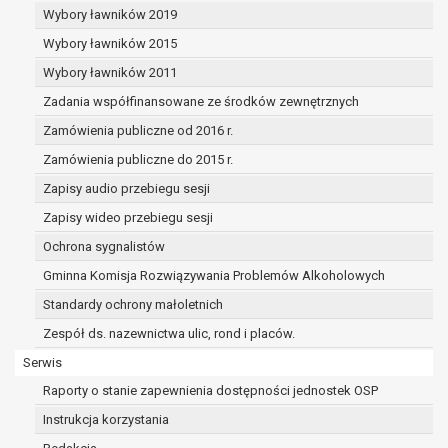
uzasadnionych podstaw do przetwarzania, nadrzę
Wybory ławników 2019
interesów, praw i wolności osoby, której dane dotyc
Wybory ławników 2015
ustalenia, dochodzenia lub obrony roszczeń.
Wybory ławników 2011
W przypadku gdy przetwarzanie danych osobowych odbyw
Zadania współfinansowane ze środków zewnętrznych
podstawie zgody osoby na przetwarzanie danych osobowych 
Zamówienia publiczne od 2016 r.
a RODO), przysługuje Pani/Panu prawo do cofnięcia tej 
Zamówienia publiczne do 2015 r.
momencie. Cofnięcie to nie ma wpływu na zgodność prze
którego dokonano na podstawie zgody przed jej cofnięcie
Zapisy audio przebiegu sesji
Przysługuje Pani/Panu prawo wniesienia skargi do organ
Zapisy wideo przebiegu sesji
niezgodne z prawem przetwarzanie Pani/Pana danych o
Ochrona sygnalistów
administratora.
Organem właściwym do wniesienia skargi jest Prezes Urz
Gminna Komisja Rozwiązywania Problemów Alkoholowych
Danych Osobowych.
Standardy ochrony małoletnich
W zależności od sfery, w której przetwarzane są dane os
Zespół ds. nazewnictwa ulic, rond i placów.
danych osobowych jest dobrowolne albo jest wymogiem 
Serwis
umownym.
Pani/Pana dane nie będą poddawane zautomatyzowane
Raporty o stanie zapewnienia dostępności jednostek OSP
decyzji, w tym również profilowaniu.
Instrukcja korzystania