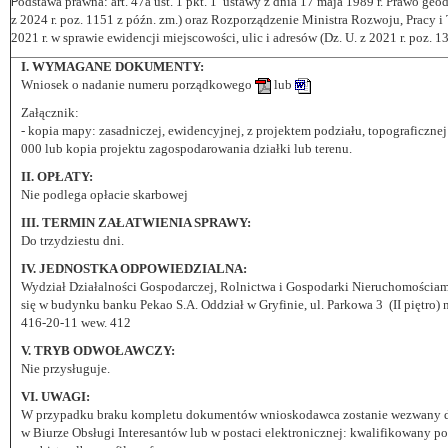
P
odstawa prawna: art. 47a ust. 1 pkt. 1 ustawy z dnia 17 maja 1989 r. Prawo geod
z 2024 r. poz. 1151 z późn. zm.) oraz Rozporządzenie Ministra Rozwoju, Pracy i 
2021 r. w sprawie ewidencji miejscowości, ulic i adresów (Dz. U. z 2021 r. poz. 1
I. WYMAGANE DOKUMENTY:
Wniosek o nadanie numeru porządkowego
lub
Załącznik:
- kopia mapy: zasadniczej, ewidencyjnej, z projektem podziału, topograficznej 
000 lub kopia projektu zagospodarowania działki lub terenu.
II. OPŁATY:
Nie podlega opłacie skarbowej
III. TERMIN ZAŁATWIENIA SPRAWY:
Do trzydziestu dni.
IV. JEDNOSTKA ODPOWIEDZIALNA:
Wydział Działalności Gospodarczej, Rolnictwa i Gospodarki Nieruchomościa
się w budynku banku Pekao S.A. Oddział w Gryfinie, ul.
Parkowa 3 (II piętro) 
416-20-11 wew. 412
V. TRYB ODWOŁAWCZY:
Nie przysługuje.
VI. UWAGI:
W przypadku braku kompletu dokumentów wnioskodawca zostanie wezwany do 
w Biurze Obsługi Interesantów lub w postaci elektronicznej: kwalifikowany po