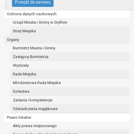
Przejdź do serwisu
UMiG - telefony wewnętrzne
74 -100 Gryfino
telefon: 91 416 20 11
Ochrona danych osobowych
e-mail:
burmistrz@gryfino.pl
Urząd Miasta i Gminy w Gryfinie
Dane kontaktowe Inspektora Ochrony Danych:
Straż Miejska
telefon: 91 416 20 11
e-mail:
iod@gryfino.pl
Organy
Pani/Pana dane osobowe przetwarzane są zgodnie z obo
Burmistrz Miasta i Gminy
przepisami prawa w celu:
Zastępcy Burmistrza
realizacji zadań wynikających z przepisów prawa, a
ustawy z dnia 8 marca 1990 r. o samorządzie gminn
Wydziały
2017r., poz. 1875 ze zm.) oraz z szeregu ustaw ko
Rada Miejska
(merytorycznych), a także obowiązków i zadań zle
Młodzieżowa Rada Miejska
instytucje nadrzędne wobec Gminy;
zawarcia i realizacji umów;
Sołectwa
ochrony żywotnych interesów osoby, której dane doty
Zadania i kompetencje
osoby fizycznej;
Oświadczenia majątkowe
wykonania zadania realizowanego w interesie publ
Prawo lokalne
ramach sprawowania władzy publicznej powierzone
administratorowi;
Akty prawa miejscowego
w pozostałych przypadkach dane osobowe przetwa