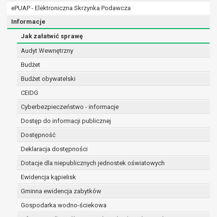
przepisy prawa lub dla zabezpieczenia ewentualnych rosz
ePUAP - Elektroniczna Skrzynka Podawcza
przypadku wyrażenia zgody na przetwarzanie danych po z
Informacje
rozliczeniu umowy, do czasu wycofania tej zgody.
Ponadto w przypadku umów o dofinansowanie dane oso
Jak załatwić sprawę
pozyskania przechowywane są przez okres wynikający z
Audyt Wewnętrzny
dofinansowanie zawartej między beneficjentem a określoną
Budżet
trwałości danego projektu i konieczności zachowania doku
do celów kontrolnych.
Budżet obywatelski
W związku z przetwarzaniem przez administratora dany
CEIDG
przysługuje Pani/Panu:
Cyberbezpieczeństwo - informacje
prawo dostępu do treści danych oraz otrzymywania i
podstawie art. 15 RODO;
Dostęp do informacji publicznej
prawo do żądania sprostowania danych na podstawi
Dostępność
w przypadku gdy:
Deklaracja dostępności
dane są nieprawidłowe lub niekompletne;
prawo do żądania usunięcia danych osobowych (tzw
Dotacje dla niepublicznych jednostek oświatowych
zapomnianym) na podstawie art. 17 RODO, w przyp
Ewidencja kąpielisk
dane nie są już niezbędne do celów, dla który
Gminna ewidencja zabytków
lub w inny sposób przetwarzane,
osoba, której dane dotyczą, wniosła sprzeci
Gospodarka wodno-ściekowa
przetwarzania danych osobowych,