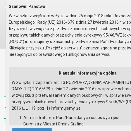
Szanowni Państwo!
Home
Informacje
Jak załatwić sprawę
Wydział Działalności Gospodarc..
W związku z wejściem w życie w dniu 25 maja 2018 roku Rozporz
Ustalenie numeru porządkowego
Europejskiego i Rady (UE) 2016/679 z dnia 27 kwietnia 2016 r. w 
Wyszukaj na stronie:
A
fizycznych w związku z przetwarzaniem danych osobowych i w 
A
A
przepływu takich danych oraz uchylenia dyrektywy 95/46/WE (okr
„RODO”) informujemy o zasadach przetwarzania Państwa danych
Kliknięcie przycisku „Przejdź do serwisu” oznacza zgodę na przet
niezbędnych do prawidłowego funkcjonowania serwisu.
Biuletyn Informacji Publicznej
Urząd Miasta i Gminy w Gryfinie
Klauzula informacyjna ogólna
W związku z zapisami art. 13 ROZPORZĄDZENIA PARLAMENTU 
RADY (UE) 2016/679 z dnia 27 kwietnia 2016 r. w sprawie ochron
w związku z przetwarzaniem danych osobowych i w sprawie s
przepływu takich danych oraz uchylenia dyrektywy 95/46/WE (R
Strona główna
Mapa serwisu
Aktualności
2016 r., L 119, poz. 1) informujemy, że:
Redakcja
Instrukcja korzystania
Dostępność
Administratorem Pani/Pana danych osobowych jest:
Burmistrz Miasta i Gminy Gryfino
Strona główna
ul. 1 Maja 16