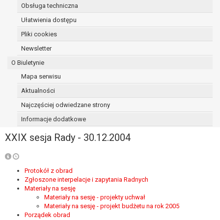
Obsługa techniczna
osoba, której dane dotyczą, wniosła
sprzeciw wobec przetwarzania
Ułatwienia dostępu
danych - do czasu ustalenia czy
Pliki cookies
prawnie uzasadnione podstawy po
Newsletter
stronie administratora są nadrzędne
wobec podstawy sprzeciwu;
O Biuletynie
prawo do przenoszenia danych na
Mapa serwisu
podstawie art. 20 RODO, w przypadku gdy
Aktualności
łącznie spełnione są następujące przesłanki:
przetwarzanie danych odbywa się na
Najczęściej odwiedzane strony
podstawie umowy zawartej z osobą,
Informacje dodatkowe
której dane dotyczą lub na podstawie
XXIX sesja Rady - 30.12.2004
zgody wyrażonej przez tą osobę,
przetwarzanie odbywa się w sposób
zautomatyzowany;
prawo sprzeciwu wobec przetwarzania
Protokół z obrad
Zgłoszone interpelacje i zapytania Radnych
danych na podstawie art. 21 RODO, wobec
Materiały na sesję
przetwarzania danych osobowych, którego
Materiały na sesję - projekty uchwał
podstawą prawną jest:
Materiały na sesję - projekt budżetu na rok 2005
niezbędność przetwarzania do
Porządek obrad