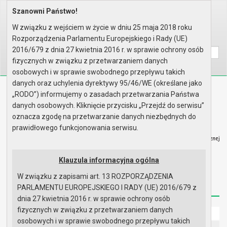
Szanowni Państwo!
Home
Organy
Rada Miejska
IV kadencja Rady Miejskiej
Sesje Rady Miejskiej
XXIX sesja Rady - 30.12.2004
W związku z wejściem w życie w dniu 25 maja 2018 roku
Rozporządzenia Parlamentu Europejskiego i Rady (UE)
Wyszukaj na stronie:
A
A
A
2016/679 z dnia 27 kwietnia 2016 r. w sprawie ochrony osób
fizycznych w związku z przetwarzaniem danych
osobowych i w sprawie swobodnego przepływu takich
danych oraz uchylenia dyrektywy 95/46/WE (określane jako
Biuletyn Informacji Publicznej
„RODO”) informujemy o zasadach przetwarzania Państwa
Urząd Miasta i Gminy w Gryfinie
danych osobowych. Kliknięcie przycisku „Przejdź do serwisu”
oznacza zgodę na przetwarzanie danych niezbędnych do
prawidłowego funkcjonowania serwisu.
Klauzula informacyjna ogólna
Strona główna
Mapa serwisu
Aktualności
W związku z zapisami art. 13 ROZPORZĄDZENIA
Redakcja
Instrukcja korzystania
Dostępność
PARLAMENTU EUROPEJSKIEGO I RADY (UE) 2016/679 z
dnia 27 kwietnia 2016 r. w sprawie ochrony osób
fizycznych w związku z przetwarzaniem danych
Strona główna
osobowych i w sprawie swobodnego przepływu takich