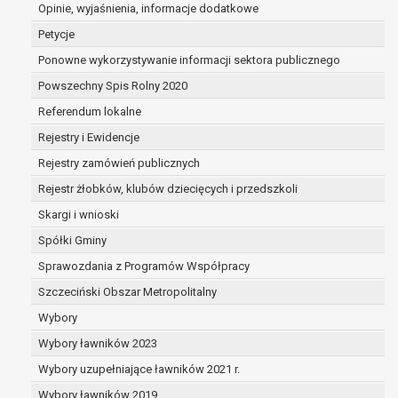
dane są nieprawidłowe lub
Opinie, wyjaśnienia, informacje dodatkowe
niekompletne;
Petycje
prawo do żądania usunięcia danych
Ponowne wykorzystywanie informacji sektora publicznego
osobowych (tzw. prawo do bycia
Powszechny Spis Rolny 2020
zapomnianym) na podstawie art. 17 RODO,
w przypadku gdy:
Referendum lokalne
dane nie są już niezbędne do celów,
Rejestry i Ewidencje
dla których były zebrane lub w inny
Rejestry zamówień publicznych
sposób przetwarzane,
osoba, której dane dotyczą, wniosła
Rejestr żłobków, klubów dziecięcych i przedszkoli
sprzeciw wobec przetwarzania
Skargi i wnioski
danych osobowych,
Spółki Gminy
osoba, której dane dotyczą wycofała
zgodę na przetwarzanie danych
Sprawozdania z Programów Współpracy
osobowych, która jest podstawą
Szczeciński Obszar Metropolitalny
przetwarzania danych i nie ma innej
Wybory
podstawy prawnej przetwarzania
danych,
Wybory ławników 2023
dane osobowe przetwarzane są
Wybory uzupełniające ławników 2021 r.
niezgodnie z prawem,
Wybory ławników 2019