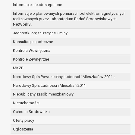
Informacje nieudostępnione
zabezpieczenia ewentualnych roszczeń, a w
przypadku wyrażenia zgody na przetwarzanie
Informacje o planowanych pomiarach pól elektromagnetycznych
danych po zakończeniu i rozliczeniu umowy, do
realizowanych przez Laboratorium Badań Środowiskowych
NetWorkS!
czasu wycofania tej zgody.
Ponadto w przypadku umów o dofinansowanie
Jednostki organizacyjne Gminy
dane osobowe od momentu pozyskania
Konsultacje społeczne
przechowywane są przez okres wynikający z
Kontrola Wewnętrzna
umowy o dofinansowanie zawartej między
beneficjentem a określoną instytucją, trwałości
Kontrole Zewnętrzne
danego projektu i konieczności zachowania
MKZP
dokumentacji projektu do celów kontrolnych.
Narodowy Spis Powszechny Ludności i Mieszkań w 2021 r.
W związku z przetwarzaniem przez
administratora danych osobowych przysługuje
Narodowy Spis Ludności i Mieszkań 2011
Pani/Panu:
Niepubliczny zasób mieszkaniowy
prawo dostępu do treści danych oraz
Nieruchomości
otrzymywania ich kopii na podstawie art. 15
RODO;
Ochrona Środowiska
prawo do żądania sprostowania danych na
Oferty pracy
podstawie art. 16 RODO,
Ogłoszenia
w przypadku gdy: