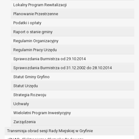
(merytorycznych), a także obowiązków i
Lokalny Program Rewitalizacji
zadań zleconych przez instytucje
Planowanie Przestrzenne
nadrzędne wobec Gminy;
Podatki i opłaty
zawarcia i realizacji umów;
ochrony żywotnych interesów osoby, której
Raport o stanie gminy
dane dotyczą, lub innej osoby fizycznej;
Regulamin Organizacyjny
wykonania zadania realizowanego w
Regulamin Pracy Urzędu
interesie publicznym lub w ramach
sprawowania władzy publicznej
Sprawozdania Burmistrza od 29.10.2014
powierzonej administratorowi;
Sprawozdania Burmistrza od 31.12.2002 do 28.10.2014
w pozostałych przypadkach dane osobowe
Statut Gminy Gryfino
przetwarzane są wyłącznie na podstawie
wcześniej udzielonej zgody w zakresie i celu
Statut Urzędu
określonym w treści zgody.
Strategia Rozwoju
W związku z przetwarzaniem danych w celu
Uchwały
wskazanym w pkt. 3, dane osobowe mogą być
udostępniane innym upoważnionym odbiorcom lub
Wieloletni Program Inwestycyjny
kategoriom odbiorców danych osobowych.
Zarządzenia
Odbiorcami mogą być:
Transmisja obrad sesji Rady Miejskiej w Gryfinie
podmioty, które przetwarzają dane