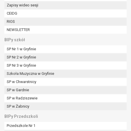
W przypadku gdy przetwarzanie danych
Zapisy wideo sesji
osobowych odbywa się na podstawie zgody osoby
CEIDG
na przetwarzanie danych osobowych (art. 6 ust. 1
RIOS
lit a RODO), przysługuje Pani/Panu prawo do
cofnięcia tej zgody w dowolnym momencie.
NEWSLETTER
Cofnięcie to nie ma wpływu na zgodność
BIPy szkół
przetwarzania, którego dokonano na podstawie
zgody przed jej cofnięciem.
SP Nr 1 w Gryfinie
Przysługuje Pani/Panu prawo wniesienia skargi do
SP Nr 2 w Gryfinie
organu nadzorczego na niezgodne z prawem
SP Nr 3 w Gryfinie
przetwarzanie Pani/Pana danych osobowych
przez administratora.
Szkoła Muzyczna w Gryfinie
Organem właściwym do wniesienia skargi jest
SP w Chwarstnicy
Prezes Urzędu Ochrony Danych Osobowych.
SP w Gardnie
W zależności od sfery, w której przetwarzane są
SP w Radziszewie
dane osobowe, podanie danych osobowych jest
dobrowolne albo jest wymogiem ustawowym lub
SP w Żabnicy
umownym.
BIPy Przedszkoli
Pani/Pana dane nie będą poddawane
zautomatyzowanemu podejmowaniu decyzji, w
Przedszkole Nr 1