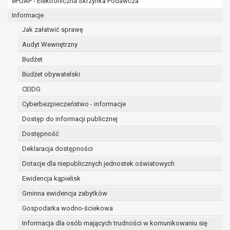
ePUAP - Elektroniczna Skrzynka Podawcza
osobowe w imieniu administratora na
podstawie zawartej z nim umowy
Informacje
powierzenia przetwarzania danych
Jak załatwić sprawę
osobowych;
Audyt Wewnętrzny
podmioty upoważnione do odbioru danych
osobowych na podstawie odpowiednich
Budżet
przepisów prawa.
Budżet obywatelski
Pani/Pana dane osobowe będą przetwarzane
CEIDG
przez okres niezbędny do realizacji celu dla jakiego
zostały zebrane oraz zgodnie z terminami
Cyberbezpieczeństwo - informacje
archiwizacji określonymi przez przepisy prawa
Dostęp do informacji publicznej
powszechnie obowiązującego.
Dostępność
W przypadku, gdy dane osobowe przetwarzane są
na podstawie zgody osoby, której dane dotyczą
Deklaracja dostępności
przetwarzanie odbywa się do czasu wycofania tej
Dotacje dla niepublicznych jednostek oświatowych
zgody.
Ewidencja kąpielisk
W przypadku, gdy dane osobowe przetwarzane są
Gminna ewidencja zabytków
w celu zawarcia i realizacji umowy przetwarzanie
odbywa się przez okres niezbędny do realizacji
Gospodarka wodno-ściekowa
zawartej umowy, a po tym czasie w zakresie
Informacja dla osób mających trudności w komunikowaniu się
wymaganym przez przepisy prawa lub dla