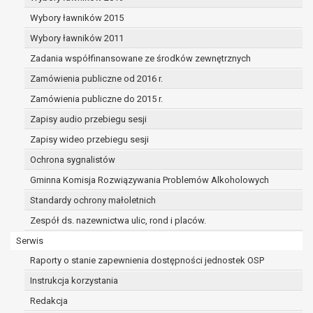
dane osobowe muszą być usunięte w
celu wywiązania się z obowiązku
Wybory ławników 2015
wynikającego z przepisów prawa;
Wybory ławników 2011
prawo do żądania ograniczenia
Zadania współfinansowane ze środków zewnętrznych
przetwarzania danych osobowych na
podstawie art. 18 RODO, w przypadku gdy:
Zamówienia publiczne od 2016 r.
osoba, której dane dotyczą
Zamówienia publiczne do 2015 r.
kwestionuje prawidłowość danych
Zapisy audio przebiegu sesji
osobowych – na okres pozwalający
administratorowi sprawdzić
Zapisy wideo przebiegu sesji
prawidłowość tych danych,
Ochrona sygnalistów
przetwarzanie danych jest niezgodne
Gminna Komisja Rozwiązywania Problemów Alkoholowych
z prawem, a osoba, której dane
Standardy ochrony małoletnich
dotyczą, sprzeciwia się usunięciu
danych, żądając w zamian ich
Zespół ds. nazewnictwa ulic, rond i placów.
ograniczenia,
Serwis
administrator nie potrzebuje już
Raporty o stanie zapewnienia dostępności jednostek OSP
danych dla swoich celów, ale osoba,
której dane dotyczą, potrzebuje ich do
Instrukcja korzystania
ustalenia, obrony lub dochodzenia
Redakcja
roszczeń,