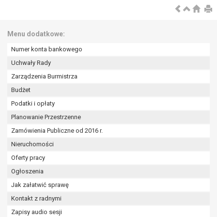
wykonania zadania realizowanego w
interesie publicznym lub w ramach
sprawowania władzy publicznej
Menu dodatkowe:
powierzonej administratorowi bądź
niezbędność przetwarzania do celów
Numer konta bankowego
wynikających z prawnie
Uchwały Rady
uzasadnionych interesów
Zarządzenia Burmistrza
realizowanych przez administratora
lub przez stronę trzecią.
Budżet
Z przyczyn związanych z Pani/Pana
Podatki i opłaty
szczególną sytuacją. W razie wniesienia
Planowanie Przestrzenne
sprzeciwu, administrator nie może już
Zamówienia Publiczne od 2016 r.
przetwarzać tych danych osobowych, chyba
że wykaże on istnienie ważnych prawnie
Nieruchomości
uzasadnionych podstaw do przetwarzania,
Oferty pracy
nadrzędnych wobec interesów, praw i
Ogłoszenia
wolności osoby, której dane dotyczą, lub
podstaw do ustalenia, dochodzenia lub
Jak załatwić sprawę
obrony roszczeń.
Kontakt z radnymi
Zapisy audio sesji