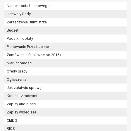
wykonania zadania realizowanego w
Numer konta bankowego
interesie publicznym lub w ramach
Uchwały Rady
sprawowania władzy publicznej
powierzonej administratorowi bądź
Zarządzenia Burmistrza
niezbędność przetwarzania do celów
Budżet
wynikających z prawnie
Podatki i opłaty
uzasadnionych interesów
Planowanie Przestrzenne
realizowanych przez administratora
lub przez stronę trzecią.
Zamówienia Publiczne od 2016 r.
Z przyczyn związanych z Pani/Pana
Nieruchomości
szczególną sytuacją. W razie wniesienia
Oferty pracy
sprzeciwu, administrator nie może już
przetwarzać tych danych osobowych, chyba
Ogłoszenia
że wykaże on istnienie ważnych prawnie
Jak załatwić sprawę
uzasadnionych podstaw do przetwarzania,
Kontakt z radnymi
nadrzędnych wobec interesów, praw i
Zapisy audio sesji
wolności osoby, której dane dotyczą, lub
podstaw do ustalenia, dochodzenia lub
Zapisy wideo sesji
obrony roszczeń.
CEIDG
RIOS