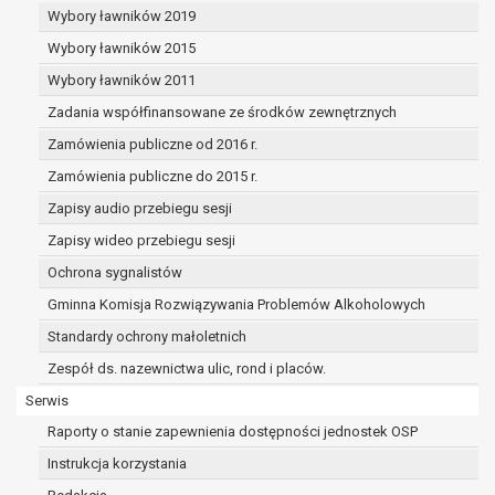
dane osobowe muszą być usunięte w
Wybory ławników 2019
celu wywiązania się z obowiązku
Wybory ławników 2015
wynikającego z przepisów prawa;
prawo do żądania ograniczenia
Wybory ławników 2011
przetwarzania danych osobowych na
Zadania współfinansowane ze środków zewnętrznych
podstawie art. 18 RODO, w przypadku gdy:
Zamówienia publiczne od 2016 r.
osoba, której dane dotyczą
kwestionuje prawidłowość danych
Zamówienia publiczne do 2015 r.
osobowych – na okres pozwalający
Zapisy audio przebiegu sesji
administratorowi sprawdzić
Zapisy wideo przebiegu sesji
prawidłowość tych danych,
przetwarzanie danych jest niezgodne
Ochrona sygnalistów
z prawem, a osoba, której dane
Gminna Komisja Rozwiązywania Problemów Alkoholowych
dotyczą, sprzeciwia się usunięciu
Standardy ochrony małoletnich
danych, żądając w zamian ich
ograniczenia,
Zespół ds. nazewnictwa ulic, rond i placów.
administrator nie potrzebuje już
Serwis
danych dla swoich celów, ale osoba,
Raporty o stanie zapewnienia dostępności jednostek OSP
której dane dotyczą, potrzebuje ich do
ustalenia, obrony lub dochodzenia
Instrukcja korzystania
roszczeń,