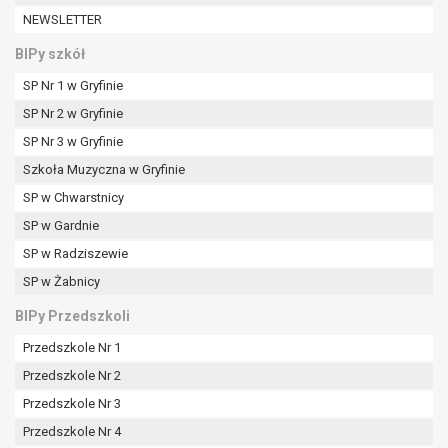
W przypadku gdy przetwarzanie danych
NEWSLETTER
osobowych odbywa się na podstawie zgody osoby
na przetwarzanie danych osobowych (art. 6 ust. 1
BIPy szkół
lit a RODO), przysługuje Pani/Panu prawo do
SP Nr 1 w Gryfinie
cofnięcia tej zgody w dowolnym momencie.
SP Nr 2 w Gryfinie
Cofnięcie to nie ma wpływu na zgodność
przetwarzania, którego dokonano na podstawie
SP Nr 3 w Gryfinie
zgody przed jej cofnięciem.
Szkoła Muzyczna w Gryfinie
Przysługuje Pani/Panu prawo wniesienia skargi do
SP w Chwarstnicy
organu nadzorczego na niezgodne z prawem
SP w Gardnie
przetwarzanie Pani/Pana danych osobowych
przez administratora.
SP w Radziszewie
Organem właściwym do wniesienia skargi jest
SP w Żabnicy
Prezes Urzędu Ochrony Danych Osobowych.
BIPy Przedszkoli
W zależności od sfery, w której przetwarzane są
dane osobowe, podanie danych osobowych jest
Przedszkole Nr 1
dobrowolne albo jest wymogiem ustawowym lub
Przedszkole Nr 2
umownym.
Przedszkole Nr 3
Pani/Pana dane nie będą poddawane
zautomatyzowanemu podejmowaniu decyzji, w
Przedszkole Nr 4