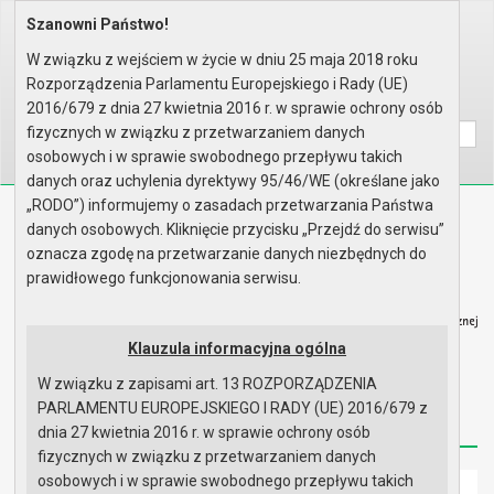
Szanowni Państwo!
Home
Organy
Rada Miejska
VIII kadencja Rady Miejskiej
Komisje
Komisja Rewizyjna
Rok 2021 - posiedzenia
W związku z wejściem w życie w dniu 25 maja 2018 roku
Posiedzenie z 9 czerwca 2021 r..
Rozporządzenia Parlamentu Europejskiego i Rady (UE)
Wyszukaj na stronie:
A
2016/679 z dnia 27 kwietnia 2016 r. w sprawie ochrony osób
A
A
fizycznych w związku z przetwarzaniem danych
osobowych i w sprawie swobodnego przepływu takich
danych oraz uchylenia dyrektywy 95/46/WE (określane jako
„RODO”) informujemy o zasadach przetwarzania Państwa
Biuletyn Informacji Publicznej
danych osobowych. Kliknięcie przycisku „Przejdź do serwisu”
Urząd Miasta i Gminy w Gryfinie
oznacza zgodę na przetwarzanie danych niezbędnych do
prawidłowego funkcjonowania serwisu.
Klauzula informacyjna ogólna
W związku z zapisami art. 13 ROZPORZĄDZENIA
Strona główna
Mapa serwisu
Aktualności
PARLAMENTU EUROPEJSKIEGO I RADY (UE) 2016/679 z
Redakcja
Instrukcja korzystania
Dostępność
dnia 27 kwietnia 2016 r. w sprawie ochrony osób
fizycznych w związku z przetwarzaniem danych
osobowych i w sprawie swobodnego przepływu takich
Strona główna