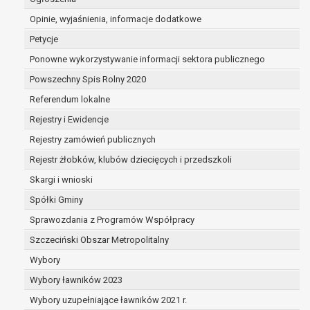
dane są nieprawidłowe lub
Opinie, wyjaśnienia, informacje dodatkowe
niekompletne;
prawo do żądania usunięcia danych
Petycje
osobowych (tzw. prawo do bycia
Ponowne wykorzystywanie informacji sektora publicznego
zapomnianym) na podstawie art. 17 RODO,
Powszechny Spis Rolny 2020
w przypadku gdy:
dane nie są już niezbędne do celów,
Referendum lokalne
dla których były zebrane lub w inny
Rejestry i Ewidencje
sposób przetwarzane,
Rejestry zamówień publicznych
osoba, której dane dotyczą, wniosła
sprzeciw wobec przetwarzania
Rejestr żłobków, klubów dziecięcych i przedszkoli
danych osobowych,
Skargi i wnioski
osoba, której dane dotyczą wycofała
Spółki Gminy
zgodę na przetwarzanie danych
osobowych, która jest podstawą
Sprawozdania z Programów Współpracy
przetwarzania danych i nie ma innej
Szczeciński Obszar Metropolitalny
podstawy prawnej przetwarzania
Wybory
danych,
Wybory ławników 2023
dane osobowe przetwarzane są
niezgodnie z prawem,
Wybory uzupełniające ławników 2021 r.