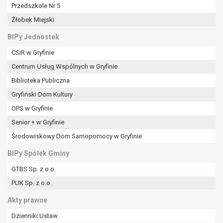
tym również profilowaniu.
Przedszkole Nr 5
Żłobek Miejski
BIPy Jednostek
CSiR w Gryfinie
Centrum Usług Wspólnych w Gryfinie
Biblioteka Publiczna
Gryfiński Dom Kultury
OPS w Gryfinie
Senior + w Gryfinie
Środowiskowy Dom Samopomocy w Gryfinie
BIPy Spółek Gminy
GTBS Sp. z o.o.
PUK Sp. z o.o.
Akty prawne
Dzienniki Ustaw