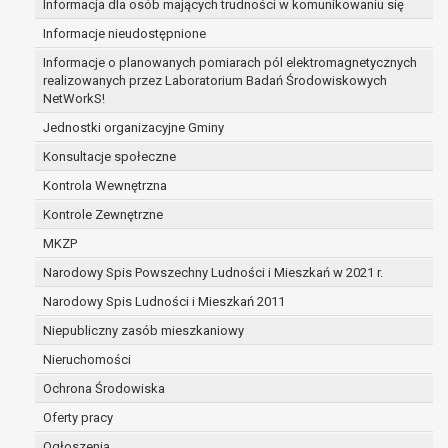
Informacja dla osób mających trudności w komunikowaniu się
zabezpieczenia ewentualnych roszczeń, a w
Informacje nieudostępnione
przypadku wyrażenia zgody na przetwarzanie
danych po zakończeniu i rozliczeniu umowy, do
Informacje o planowanych pomiarach pól elektromagnetycznych
realizowanych przez Laboratorium Badań Środowiskowych
czasu wycofania tej zgody.
NetWorkS!
Ponadto w przypadku umów o dofinansowanie
dane osobowe od momentu pozyskania
Jednostki organizacyjne Gminy
przechowywane są przez okres wynikający z
Konsultacje społeczne
umowy o dofinansowanie zawartej między
Kontrola Wewnętrzna
beneficjentem a określoną instytucją, trwałości
Kontrole Zewnętrzne
danego projektu i konieczności zachowania
dokumentacji projektu do celów kontrolnych.
MKZP
W związku z przetwarzaniem przez
Narodowy Spis Powszechny Ludności i Mieszkań w 2021 r.
administratora danych osobowych przysługuje
Narodowy Spis Ludności i Mieszkań 2011
Pani/Panu:
prawo dostępu do treści danych oraz
Niepubliczny zasób mieszkaniowy
otrzymywania ich kopii na podstawie art. 15
Nieruchomości
RODO;
Ochrona Środowiska
prawo do żądania sprostowania danych na
podstawie art. 16 RODO,
Oferty pracy
w przypadku gdy:
Ogłoszenia