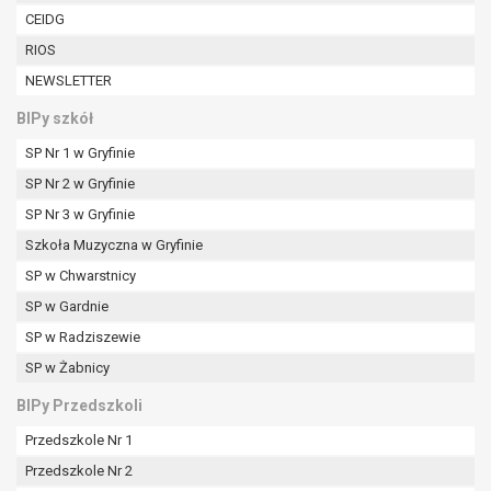
W przypadku gdy przetwarzanie danych
CEIDG
osobowych odbywa się na podstawie zgody osoby
RIOS
na przetwarzanie danych osobowych (art. 6 ust. 1
NEWSLETTER
lit a RODO), przysługuje Pani/Panu prawo do
cofnięcia tej zgody w dowolnym momencie.
BIPy szkół
Cofnięcie to nie ma wpływu na zgodność
SP Nr 1 w Gryfinie
przetwarzania, którego dokonano na podstawie
zgody przed jej cofnięciem.
SP Nr 2 w Gryfinie
Przysługuje Pani/Panu prawo wniesienia skargi do
SP Nr 3 w Gryfinie
organu nadzorczego na niezgodne z prawem
Szkoła Muzyczna w Gryfinie
przetwarzanie Pani/Pana danych osobowych
przez administratora.
SP w Chwarstnicy
Organem właściwym do wniesienia skargi jest
SP w Gardnie
Prezes Urzędu Ochrony Danych Osobowych.
SP w Radziszewie
W zależności od sfery, w której przetwarzane są
SP w Żabnicy
dane osobowe, podanie danych osobowych jest
dobrowolne albo jest wymogiem ustawowym lub
BIPy Przedszkoli
umownym.
Przedszkole Nr 1
Pani/Pana dane nie będą poddawane
zautomatyzowanemu podejmowaniu decyzji, w
Przedszkole Nr 2