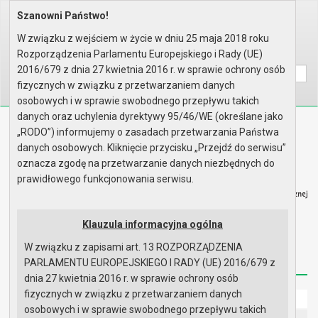
Szanowni Państwo!
Home
Organy
Rada Miejska
VIII kadencja Rady Miejskiej
Sesje Rady Miejskiej
IV sesja Rady - 24.01.2019
W związku z wejściem w życie w dniu 25 maja 2018 roku
Rozporządzenia Parlamentu Europejskiego i Rady (UE)
Wyszukaj na stronie:
A
A
A
2016/679 z dnia 27 kwietnia 2016 r. w sprawie ochrony osób
fizycznych w związku z przetwarzaniem danych
osobowych i w sprawie swobodnego przepływu takich
danych oraz uchylenia dyrektywy 95/46/WE (określane jako
Biuletyn Informacji Publicznej
„RODO”) informujemy o zasadach przetwarzania Państwa
Urząd Miasta i Gminy w Gryfinie
danych osobowych. Kliknięcie przycisku „Przejdź do serwisu”
oznacza zgodę na przetwarzanie danych niezbędnych do
prawidłowego funkcjonowania serwisu.
Klauzula informacyjna ogólna
Strona główna
Mapa serwisu
Aktualności
W związku z zapisami art. 13 ROZPORZĄDZENIA
Redakcja
Instrukcja korzystania
Dostępność
PARLAMENTU EUROPEJSKIEGO I RADY (UE) 2016/679 z
dnia 27 kwietnia 2016 r. w sprawie ochrony osób
fizycznych w związku z przetwarzaniem danych
Strona główna
osobowych i w sprawie swobodnego przepływu takich