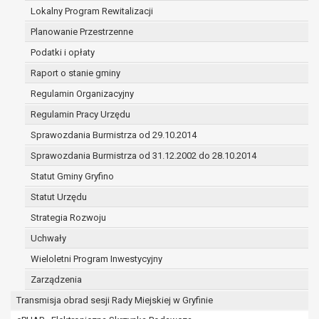
(merytorycznych), a także obowiązków i
Lokalny Program Rewitalizacji
zadań zleconych przez instytucje
Planowanie Przestrzenne
nadrzędne wobec Gminy;
Podatki i opłaty
zawarcia i realizacji umów;
ochrony żywotnych interesów osoby, której
Raport o stanie gminy
dane dotyczą, lub innej osoby fizycznej;
Regulamin Organizacyjny
wykonania zadania realizowanego w
Regulamin Pracy Urzędu
interesie publicznym lub w ramach
sprawowania władzy publicznej
Sprawozdania Burmistrza od 29.10.2014
powierzonej administratorowi;
Sprawozdania Burmistrza od 31.12.2002 do 28.10.2014
w pozostałych przypadkach dane osobowe
Statut Gminy Gryfino
przetwarzane są wyłącznie na podstawie
wcześniej udzielonej zgody w zakresie i celu
Statut Urzędu
określonym w treści zgody.
Strategia Rozwoju
W związku z przetwarzaniem danych w celu
Uchwały
wskazanym w pkt. 3, dane osobowe mogą być
udostępniane innym upoważnionym odbiorcom lub
Wieloletni Program Inwestycyjny
kategoriom odbiorców danych osobowych.
Zarządzenia
Odbiorcami mogą być:
Transmisja obrad sesji Rady Miejskiej w Gryfinie
podmioty, które przetwarzają dane