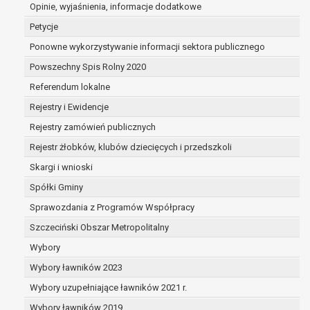
dane są nieprawidłowe lub
Opinie, wyjaśnienia, informacje dodatkowe
niekompletne;
Petycje
prawo do żądania usunięcia danych
Ponowne wykorzystywanie informacji sektora publicznego
osobowych (tzw. prawo do bycia
Powszechny Spis Rolny 2020
zapomnianym) na podstawie art. 17 RODO,
w przypadku gdy:
Referendum lokalne
dane nie są już niezbędne do celów,
Rejestry i Ewidencje
dla których były zebrane lub w inny
Rejestry zamówień publicznych
sposób przetwarzane,
osoba, której dane dotyczą, wniosła
Rejestr żłobków, klubów dziecięcych i przedszkoli
sprzeciw wobec przetwarzania
Skargi i wnioski
danych osobowych,
Spółki Gminy
osoba, której dane dotyczą wycofała
zgodę na przetwarzanie danych
Sprawozdania z Programów Współpracy
osobowych, która jest podstawą
Szczeciński Obszar Metropolitalny
przetwarzania danych i nie ma innej
Wybory
podstawy prawnej przetwarzania
danych,
Wybory ławników 2023
dane osobowe przetwarzane są
Wybory uzupełniające ławników 2021 r.
niezgodnie z prawem,
Wybory ławników 2019