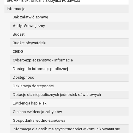
ePUAP - Elektroniczna Skrzynka Podawcza
osobowe w imieniu administratora na
podstawie zawartej z nim umowy
Informacje
powierzenia przetwarzania danych
Jak załatwić sprawę
osobowych;
Audyt Wewnętrzny
podmioty upoważnione do odbioru danych
osobowych na podstawie odpowiednich
Budżet
przepisów prawa.
Budżet obywatelski
Pani/Pana dane osobowe będą przetwarzane
CEIDG
przez okres niezbędny do realizacji celu dla jakiego
zostały zebrane oraz zgodnie z terminami
Cyberbezpieczeństwo - informacje
archiwizacji określonymi przez przepisy prawa
Dostęp do informacji publicznej
powszechnie obowiązującego.
Dostępność
W przypadku, gdy dane osobowe przetwarzane są
na podstawie zgody osoby, której dane dotyczą
Deklaracja dostępności
przetwarzanie odbywa się do czasu wycofania tej
Dotacje dla niepublicznych jednostek oświatowych
zgody.
Ewidencja kąpielisk
W przypadku, gdy dane osobowe przetwarzane są
Gminna ewidencja zabytków
w celu zawarcia i realizacji umowy przetwarzanie
odbywa się przez okres niezbędny do realizacji
Gospodarka wodno-ściekowa
zawartej umowy, a po tym czasie w zakresie
Informacja dla osób mających trudności w komunikowaniu się
wymaganym przez przepisy prawa lub dla