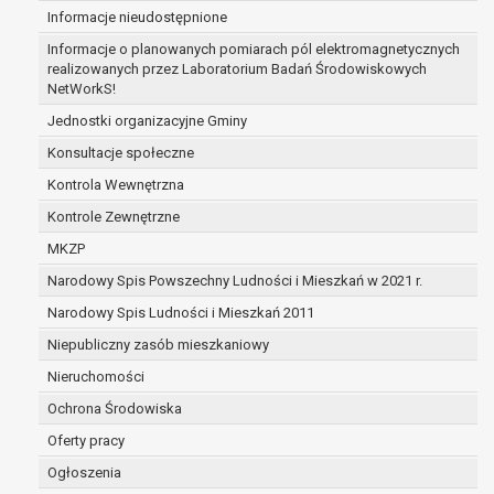
Informacje nieudostępnione
zabezpieczenia ewentualnych roszczeń, a w
przypadku wyrażenia zgody na przetwarzanie
Informacje o planowanych pomiarach pól elektromagnetycznych
danych po zakończeniu i rozliczeniu umowy, do
realizowanych przez Laboratorium Badań Środowiskowych
NetWorkS!
czasu wycofania tej zgody.
Ponadto w przypadku umów o dofinansowanie
Jednostki organizacyjne Gminy
dane osobowe od momentu pozyskania
Konsultacje społeczne
przechowywane są przez okres wynikający z
Kontrola Wewnętrzna
umowy o dofinansowanie zawartej między
beneficjentem a określoną instytucją, trwałości
Kontrole Zewnętrzne
danego projektu i konieczności zachowania
MKZP
dokumentacji projektu do celów kontrolnych.
Narodowy Spis Powszechny Ludności i Mieszkań w 2021 r.
W związku z przetwarzaniem przez
administratora danych osobowych przysługuje
Narodowy Spis Ludności i Mieszkań 2011
Pani/Panu:
Niepubliczny zasób mieszkaniowy
prawo dostępu do treści danych oraz
Nieruchomości
otrzymywania ich kopii na podstawie art. 15
RODO;
Ochrona Środowiska
prawo do żądania sprostowania danych na
Oferty pracy
podstawie art. 16 RODO,
Ogłoszenia
w przypadku gdy: