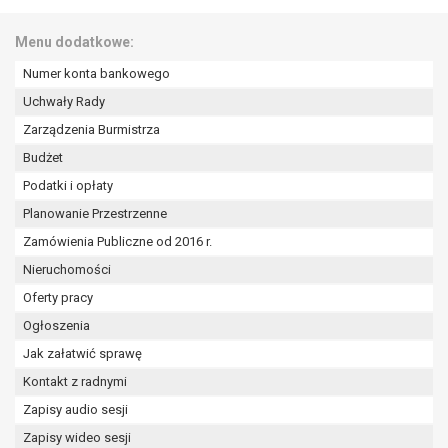
wykonania zadania realizowanego w
interesie publicznym lub w ramach
Menu dodatkowe:
sprawowania władzy publicznej
powierzonej administratorowi bądź
Numer konta bankowego
niezbędność przetwarzania do celów
Uchwały Rady
wynikających z prawnie
Zarządzenia Burmistrza
uzasadnionych interesów
Budżet
realizowanych przez administratora
lub przez stronę trzecią.
Podatki i opłaty
Z przyczyn związanych z Pani/Pana
Planowanie Przestrzenne
szczególną sytuacją. W razie wniesienia
Zamówienia Publiczne od 2016 r.
sprzeciwu, administrator nie może już
Nieruchomości
przetwarzać tych danych osobowych, chyba
że wykaże on istnienie ważnych prawnie
Oferty pracy
uzasadnionych podstaw do przetwarzania,
Ogłoszenia
nadrzędnych wobec interesów, praw i
Jak załatwić sprawę
wolności osoby, której dane dotyczą, lub
podstaw do ustalenia, dochodzenia lub
Kontakt z radnymi
obrony roszczeń.
Zapisy audio sesji
Zapisy wideo sesji