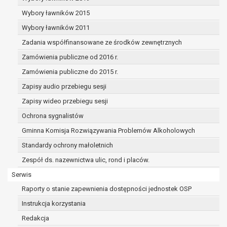
dane osobowe muszą być usunięte w
celu wywiązania się z obowiązku
Wybory ławników 2015
wynikającego z przepisów prawa;
Wybory ławników 2011
prawo do żądania ograniczenia
Zadania współfinansowane ze środków zewnętrznych
przetwarzania danych osobowych na
podstawie art. 18 RODO, w przypadku gdy:
Zamówienia publiczne od 2016 r.
osoba, której dane dotyczą
Zamówienia publiczne do 2015 r.
kwestionuje prawidłowość danych
Zapisy audio przebiegu sesji
osobowych – na okres pozwalający
administratorowi sprawdzić
Zapisy wideo przebiegu sesji
prawidłowość tych danych,
Ochrona sygnalistów
przetwarzanie danych jest niezgodne
Gminna Komisja Rozwiązywania Problemów Alkoholowych
z prawem, a osoba, której dane
Standardy ochrony małoletnich
dotyczą, sprzeciwia się usunięciu
danych, żądając w zamian ich
Zespół ds. nazewnictwa ulic, rond i placów.
ograniczenia,
Serwis
administrator nie potrzebuje już
Raporty o stanie zapewnienia dostępności jednostek OSP
danych dla swoich celów, ale osoba,
której dane dotyczą, potrzebuje ich do
Instrukcja korzystania
ustalenia, obrony lub dochodzenia
Redakcja
roszczeń,