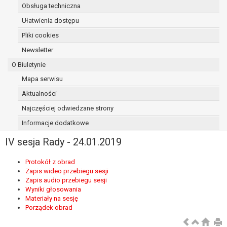
Obsługa techniczna
osoba, której dane dotyczą, wniosła
sprzeciw wobec przetwarzania
Ułatwienia dostępu
danych - do czasu ustalenia czy
Pliki cookies
prawnie uzasadnione podstawy po
Newsletter
stronie administratora są nadrzędne
wobec podstawy sprzeciwu;
O Biuletynie
prawo do przenoszenia danych na
Mapa serwisu
podstawie art. 20 RODO, w przypadku gdy
Aktualności
łącznie spełnione są następujące przesłanki:
przetwarzanie danych odbywa się na
Najczęściej odwiedzane strony
podstawie umowy zawartej z osobą,
Informacje dodatkowe
której dane dotyczą lub na podstawie
IV sesja Rady - 24.01.2019
zgody wyrażonej przez tą osobę,
przetwarzanie odbywa się w sposób
Protokół z obrad
zautomatyzowany;
Zapis wideo przebiegu sesji
prawo sprzeciwu wobec przetwarzania
Zapis audio przebiegu sesji
danych na podstawie art. 21 RODO, wobec
Wyniki głosowania
przetwarzania danych osobowych, którego
Materiały na sesję
Porządek obrad
podstawą prawną jest:
niezbędność przetwarzania do