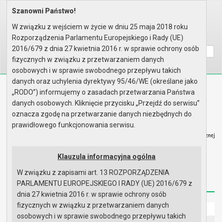
Szanowni Państwo!
Home
Organy
Rada Miejska
VI kadencja Rady Miejskiej
Sesje Rady Miejskiej
VII sesja Rady - 28.04.2011
W związku z wejściem w życie w dniu 25 maja 2018 roku
Rozporządzenia Parlamentu Europejskiego i Rady (UE)
Wyszukaj na stronie:
A
A
A
2016/679 z dnia 27 kwietnia 2016 r. w sprawie ochrony osób
fizycznych w związku z przetwarzaniem danych
osobowych i w sprawie swobodnego przepływu takich
danych oraz uchylenia dyrektywy 95/46/WE (określane jako
Biuletyn Informacji Publicznej
„RODO”) informujemy o zasadach przetwarzania Państwa
Urząd Miasta i Gminy w Gryfinie
danych osobowych. Kliknięcie przycisku „Przejdź do serwisu”
oznacza zgodę na przetwarzanie danych niezbędnych do
prawidłowego funkcjonowania serwisu.
Klauzula informacyjna ogólna
Strona główna
Mapa serwisu
Aktualności
W związku z zapisami art. 13 ROZPORZĄDZENIA
Redakcja
Instrukcja korzystania
Dostępność
PARLAMENTU EUROPEJSKIEGO I RADY (UE) 2016/679 z
dnia 27 kwietnia 2016 r. w sprawie ochrony osób
fizycznych w związku z przetwarzaniem danych
Strona główna
osobowych i w sprawie swobodnego przepływu takich