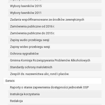
dane osobowe muszą być usunięte w
celu wywiązania się z obowiązku
Wybory ławników 2015
wynikającego z przepisów prawa;
Wybory ławników 2011
prawo do żądania ograniczenia
Zadania współfinansowane ze środków zewnętrznych
przetwarzania danych osobowych na
podstawie art. 18 RODO, w przypadku gdy:
Zamówienia publiczne od 2016 r.
osoba, której dane dotyczą
Zamówienia publiczne do 2015 r.
kwestionuje prawidłowość danych
Zapisy audio przebiegu sesji
osobowych – na okres pozwalający
administratorowi sprawdzić
Zapisy wideo przebiegu sesji
prawidłowość tych danych,
Ochrona sygnalistów
przetwarzanie danych jest niezgodne
Gminna Komisja Rozwiązywania Problemów Alkoholowych
z prawem, a osoba, której dane
Standardy ochrony małoletnich
dotyczą, sprzeciwia się usunięciu
danych, żądając w zamian ich
Zespół ds. nazewnictwa ulic, rond i placów.
ograniczenia,
Serwis
administrator nie potrzebuje już
Raporty o stanie zapewnienia dostępności jednostek OSP
danych dla swoich celów, ale osoba,
której dane dotyczą, potrzebuje ich do
Instrukcja korzystania
ustalenia, obrony lub dochodzenia
Redakcja
roszczeń,