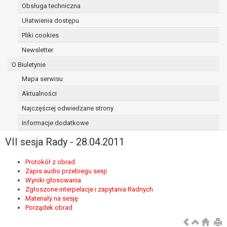
Obsługa techniczna
osoba, której dane dotyczą, wniosła
sprzeciw wobec przetwarzania
Ułatwienia dostępu
danych - do czasu ustalenia czy
Pliki cookies
prawnie uzasadnione podstawy po
Newsletter
stronie administratora są nadrzędne
wobec podstawy sprzeciwu;
O Biuletynie
prawo do przenoszenia danych na
Mapa serwisu
podstawie art. 20 RODO, w przypadku gdy
Aktualności
łącznie spełnione są następujące przesłanki:
przetwarzanie danych odbywa się na
Najczęściej odwiedzane strony
podstawie umowy zawartej z osobą,
Informacje dodatkowe
której dane dotyczą lub na podstawie
VII sesja Rady - 28.04.2011
zgody wyrażonej przez tą osobę,
przetwarzanie odbywa się w sposób
Protokół z obrad
zautomatyzowany;
Zapis audio przebiegu sesji
prawo sprzeciwu wobec przetwarzania
Wyniki głosowania
danych na podstawie art. 21 RODO, wobec
Zgłoszone interpelacje i zapytania Radnych
przetwarzania danych osobowych, którego
Materiały na sesję
Porządek obrad
podstawą prawną jest:
niezbędność przetwarzania do