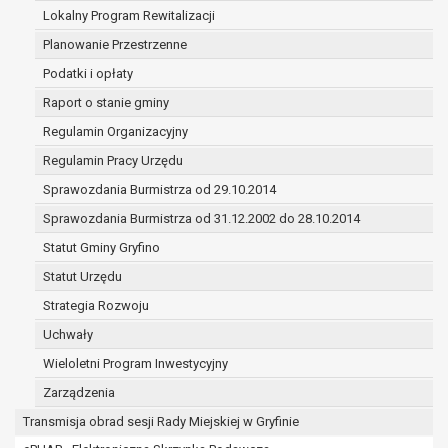
(merytorycznych), a także obowiązków i
Lokalny Program Rewitalizacji
zadań zleconych przez instytucje
Planowanie Przestrzenne
nadrzędne wobec Gminy;
Podatki i opłaty
zawarcia i realizacji umów;
ochrony żywotnych interesów osoby, której
Raport o stanie gminy
dane dotyczą, lub innej osoby fizycznej;
Regulamin Organizacyjny
wykonania zadania realizowanego w
Regulamin Pracy Urzędu
interesie publicznym lub w ramach
sprawowania władzy publicznej
Sprawozdania Burmistrza od 29.10.2014
powierzonej administratorowi;
Sprawozdania Burmistrza od 31.12.2002 do 28.10.2014
w pozostałych przypadkach dane osobowe
Statut Gminy Gryfino
przetwarzane są wyłącznie na podstawie
wcześniej udzielonej zgody w zakresie i celu
Statut Urzędu
określonym w treści zgody.
Strategia Rozwoju
W związku z przetwarzaniem danych w celu
Uchwały
wskazanym w pkt. 3, dane osobowe mogą być
udostępniane innym upoważnionym odbiorcom lub
Wieloletni Program Inwestycyjny
kategoriom odbiorców danych osobowych.
Zarządzenia
Odbiorcami mogą być:
Transmisja obrad sesji Rady Miejskiej w Gryfinie
podmioty, które przetwarzają dane