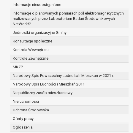
Informacje nieudostępnione
zabezpieczenia ewentualnych roszczeń, a w
przypadku wyrażenia zgody na przetwarzanie
Informacje o planowanych pomiarach pól elektromagnetycznych
danych po zakończeniu i rozliczeniu umowy, do
realizowanych przez Laboratorium Badań Środowiskowych
NetWorkS!
czasu wycofania tej zgody.
Ponadto w przypadku umów o dofinansowanie
Jednostki organizacyjne Gminy
dane osobowe od momentu pozyskania
Konsultacje społeczne
przechowywane są przez okres wynikający z
Kontrola Wewnętrzna
umowy o dofinansowanie zawartej między
beneficjentem a określoną instytucją, trwałości
Kontrole Zewnętrzne
danego projektu i konieczności zachowania
MKZP
dokumentacji projektu do celów kontrolnych.
Narodowy Spis Powszechny Ludności i Mieszkań w 2021 r.
W związku z przetwarzaniem przez
administratora danych osobowych przysługuje
Narodowy Spis Ludności i Mieszkań 2011
Pani/Panu:
Niepubliczny zasób mieszkaniowy
prawo dostępu do treści danych oraz
Nieruchomości
otrzymywania ich kopii na podstawie art. 15
RODO;
Ochrona Środowiska
prawo do żądania sprostowania danych na
Oferty pracy
podstawie art. 16 RODO,
Ogłoszenia
w przypadku gdy: