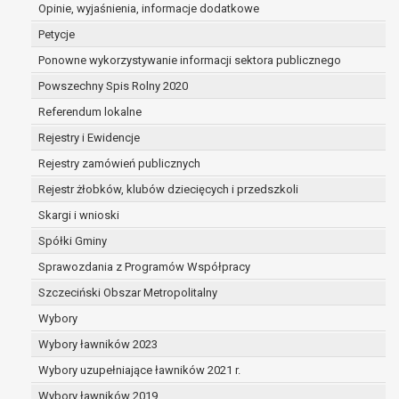
dane są nieprawidłowe lub
Opinie, wyjaśnienia, informacje dodatkowe
niekompletne;
Petycje
prawo do żądania usunięcia danych
Ponowne wykorzystywanie informacji sektora publicznego
osobowych (tzw. prawo do bycia
Powszechny Spis Rolny 2020
zapomnianym) na podstawie art. 17 RODO,
w przypadku gdy:
Referendum lokalne
dane nie są już niezbędne do celów,
Rejestry i Ewidencje
dla których były zebrane lub w inny
Rejestry zamówień publicznych
sposób przetwarzane,
osoba, której dane dotyczą, wniosła
Rejestr żłobków, klubów dziecięcych i przedszkoli
sprzeciw wobec przetwarzania
Skargi i wnioski
danych osobowych,
Spółki Gminy
osoba, której dane dotyczą wycofała
zgodę na przetwarzanie danych
Sprawozdania z Programów Współpracy
osobowych, która jest podstawą
Szczeciński Obszar Metropolitalny
przetwarzania danych i nie ma innej
Wybory
podstawy prawnej przetwarzania
danych,
Wybory ławników 2023
dane osobowe przetwarzane są
Wybory uzupełniające ławników 2021 r.
niezgodnie z prawem,
Wybory ławników 2019