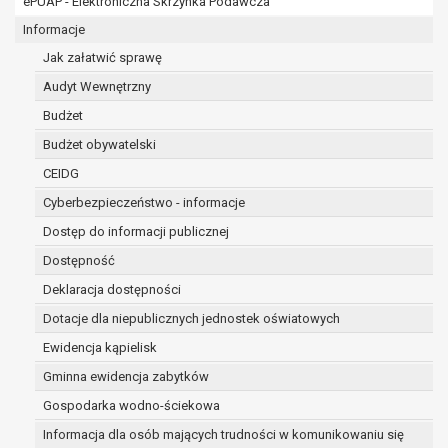
ePUAP - Elektroniczna Skrzynka Podawcza
osobowe w imieniu administratora na
podstawie zawartej z nim umowy
Informacje
powierzenia przetwarzania danych
Jak załatwić sprawę
osobowych;
Audyt Wewnętrzny
podmioty upoważnione do odbioru danych
osobowych na podstawie odpowiednich
Budżet
przepisów prawa.
Budżet obywatelski
Pani/Pana dane osobowe będą przetwarzane
CEIDG
przez okres niezbędny do realizacji celu dla jakiego
zostały zebrane oraz zgodnie z terminami
Cyberbezpieczeństwo - informacje
archiwizacji określonymi przez przepisy prawa
Dostęp do informacji publicznej
powszechnie obowiązującego.
Dostępność
W przypadku, gdy dane osobowe przetwarzane są
na podstawie zgody osoby, której dane dotyczą
Deklaracja dostępności
przetwarzanie odbywa się do czasu wycofania tej
Dotacje dla niepublicznych jednostek oświatowych
zgody.
Ewidencja kąpielisk
W przypadku, gdy dane osobowe przetwarzane są
Gminna ewidencja zabytków
w celu zawarcia i realizacji umowy przetwarzanie
odbywa się przez okres niezbędny do realizacji
Gospodarka wodno-ściekowa
zawartej umowy, a po tym czasie w zakresie
Informacja dla osób mających trudności w komunikowaniu się
wymaganym przez przepisy prawa lub dla