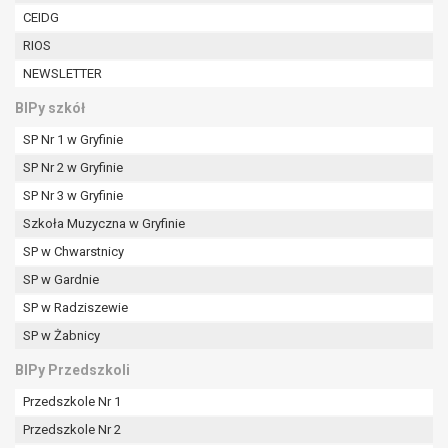
W przypadku gdy przetwarzanie danych
CEIDG
osobowych odbywa się na podstawie zgody osoby
RIOS
na przetwarzanie danych osobowych (art. 6 ust. 1
NEWSLETTER
lit a RODO), przysługuje Pani/Panu prawo do
cofnięcia tej zgody w dowolnym momencie.
BIPy szkół
Cofnięcie to nie ma wpływu na zgodność
SP Nr 1 w Gryfinie
przetwarzania, którego dokonano na podstawie
zgody przed jej cofnięciem.
SP Nr 2 w Gryfinie
Przysługuje Pani/Panu prawo wniesienia skargi do
SP Nr 3 w Gryfinie
organu nadzorczego na niezgodne z prawem
Szkoła Muzyczna w Gryfinie
przetwarzanie Pani/Pana danych osobowych
przez administratora.
SP w Chwarstnicy
Organem właściwym do wniesienia skargi jest
SP w Gardnie
Prezes Urzędu Ochrony Danych Osobowych.
SP w Radziszewie
W zależności od sfery, w której przetwarzane są
SP w Żabnicy
dane osobowe, podanie danych osobowych jest
dobrowolne albo jest wymogiem ustawowym lub
BIPy Przedszkoli
umownym.
Przedszkole Nr 1
Pani/Pana dane nie będą poddawane
zautomatyzowanemu podejmowaniu decyzji, w
Przedszkole Nr 2