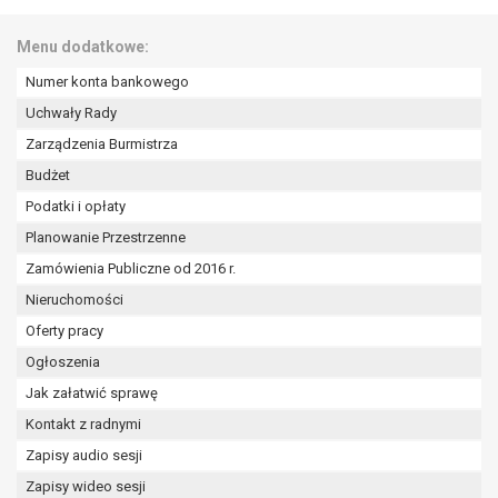
wykonania zadania realizowanego w
interesie publicznym lub w ramach
Menu dodatkowe:
sprawowania władzy publicznej
powierzonej administratorowi bądź
Numer konta bankowego
niezbędność przetwarzania do celów
Uchwały Rady
wynikających z prawnie
Zarządzenia Burmistrza
uzasadnionych interesów
Budżet
realizowanych przez administratora
lub przez stronę trzecią.
Podatki i opłaty
Z przyczyn związanych z Pani/Pana
Planowanie Przestrzenne
szczególną sytuacją. W razie wniesienia
Zamówienia Publiczne od 2016 r.
sprzeciwu, administrator nie może już
Nieruchomości
przetwarzać tych danych osobowych, chyba
że wykaże on istnienie ważnych prawnie
Oferty pracy
uzasadnionych podstaw do przetwarzania,
Ogłoszenia
nadrzędnych wobec interesów, praw i
Jak załatwić sprawę
wolności osoby, której dane dotyczą, lub
podstaw do ustalenia, dochodzenia lub
Kontakt z radnymi
obrony roszczeń.
Zapisy audio sesji
Zapisy wideo sesji