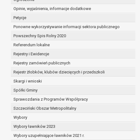
dane są nieprawidłowe lub
Opinie, wyjaśnienia, informacje dodatkowe
niekompletne;
prawo do żądania usunięcia danych
Petycje
osobowych (tzw. prawo do bycia
Ponowne wykorzystywanie informacji sektora publicznego
zapomnianym) na podstawie art. 17 RODO,
Powszechny Spis Rolny 2020
w przypadku gdy:
dane nie są już niezbędne do celów,
Referendum lokalne
dla których były zebrane lub w inny
Rejestry i Ewidencje
sposób przetwarzane,
Rejestry zamówień publicznych
osoba, której dane dotyczą, wniosła
sprzeciw wobec przetwarzania
Rejestr żłobków, klubów dziecięcych i przedszkoli
danych osobowych,
Skargi i wnioski
osoba, której dane dotyczą wycofała
Spółki Gminy
zgodę na przetwarzanie danych
osobowych, która jest podstawą
Sprawozdania z Programów Współpracy
przetwarzania danych i nie ma innej
Szczeciński Obszar Metropolitalny
podstawy prawnej przetwarzania
Wybory
danych,
Wybory ławników 2023
dane osobowe przetwarzane są
niezgodnie z prawem,
Wybory uzupełniające ławników 2021 r.