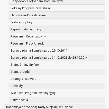
Gospodarka odpadami komunalnymi
(merytorycznych), a także obowiązków i
zadań zleconych przez instytucje
Lokalny Program Rewitalizacji
nadrzędne wobec Gminy;
Planowanie Przestrzenne
zawarcia i realizacji umów;
Podatki i opłaty
ochrony żywotnych interesów osoby, której
Raport o stanie gminy
dane dotyczą, lub innej osoby fizycznej;
wykonania zadania realizowanego w
Regulamin Organizacyjny
interesie publicznym lub w ramach
Regulamin Pracy Urzędu
sprawowania władzy publicznej
Sprawozdania Burmistrza od 29.10.2014
powierzonej administratorowi;
w pozostałych przypadkach dane osobowe
Sprawozdania Burmistrza od 31.12.2002 do 28.10.2014
przetwarzane są wyłącznie na podstawie
Statut Gminy Gryfino
wcześniej udzielonej zgody w zakresie i celu
Statut Urzędu
określonym w treści zgody.
W związku z przetwarzaniem danych w celu
Strategia Rozwoju
wskazanym w pkt. 3, dane osobowe mogą być
Uchwały
udostępniane innym upoważnionym odbiorcom lub
Wieloletni Program Inwestycyjny
kategoriom odbiorców danych osobowych.
Odbiorcami mogą być:
Zarządzenia
podmioty, które przetwarzają dane
Transmisja obrad sesji Rady Miejskiej w Gryfinie