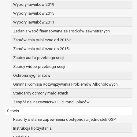
dane osobowe muszą być usunięte w
Wybory ławników 2019
celu wywiązania się z obowiązku
Wybory ławników 2015
wynikającego z przepisów prawa;
prawo do żądania ograniczenia
Wybory ławników 2011
przetwarzania danych osobowych na
Zadania współfinansowane ze środków zewnętrznych
podstawie art. 18 RODO, w przypadku gdy:
Zamówienia publiczne od 2016 r.
osoba, której dane dotyczą
kwestionuje prawidłowość danych
Zamówienia publiczne do 2015 r.
osobowych – na okres pozwalający
Zapisy audio przebiegu sesji
administratorowi sprawdzić
Zapisy wideo przebiegu sesji
prawidłowość tych danych,
przetwarzanie danych jest niezgodne
Ochrona sygnalistów
z prawem, a osoba, której dane
Gminna Komisja Rozwiązywania Problemów Alkoholowych
dotyczą, sprzeciwia się usunięciu
Standardy ochrony małoletnich
danych, żądając w zamian ich
ograniczenia,
Zespół ds. nazewnictwa ulic, rond i placów.
administrator nie potrzebuje już
Serwis
danych dla swoich celów, ale osoba,
Raporty o stanie zapewnienia dostępności jednostek OSP
której dane dotyczą, potrzebuje ich do
ustalenia, obrony lub dochodzenia
Instrukcja korzystania
roszczeń,