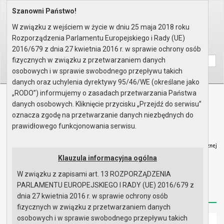
Szanowni Państwo!
Home
Organy
Rada Miejska
IX kadencja Rady Miejskiej
Sesje Rady Miejskiej
XII Sesja Rady - 30.01.2025
W związku z wejściem w życie w dniu 25 maja 2018 roku
Materiały na sesję
Rozporządzenia Parlamentu Europejskiego i Rady (UE)
Wyszukaj na stronie:
A
2016/679 z dnia 27 kwietnia 2016 r. w sprawie ochrony osób
A
A
fizycznych w związku z przetwarzaniem danych
osobowych i w sprawie swobodnego przepływu takich
danych oraz uchylenia dyrektywy 95/46/WE (określane jako
„RODO”) informujemy o zasadach przetwarzania Państwa
Biuletyn Informacji Publicznej
danych osobowych. Kliknięcie przycisku „Przejdź do serwisu”
Urząd Miasta i Gminy w Gryfinie
oznacza zgodę na przetwarzanie danych niezbędnych do
prawidłowego funkcjonowania serwisu.
Klauzula informacyjna ogólna
W związku z zapisami art. 13 ROZPORZĄDZENIA
Strona główna
Mapa serwisu
Aktualności
PARLAMENTU EUROPEJSKIEGO I RADY (UE) 2016/679 z
Redakcja
Instrukcja korzystania
Dostępność
dnia 27 kwietnia 2016 r. w sprawie ochrony osób
fizycznych w związku z przetwarzaniem danych
osobowych i w sprawie swobodnego przepływu takich
Strona główna