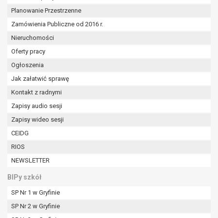
W przypadku gdy przetwarzanie danych
Planowanie Przestrzenne
osobowych odbywa się na podstawie zgody osoby
Zamówienia Publiczne od 2016 r.
na przetwarzanie danych osobowych (art. 6 ust. 1
lit a RODO), przysługuje Pani/Panu prawo do
Nieruchomości
cofnięcia tej zgody w dowolnym momencie.
Oferty pracy
Cofnięcie to nie ma wpływu na zgodność
Ogłoszenia
przetwarzania, którego dokonano na podstawie
Jak załatwić sprawę
zgody przed jej cofnięciem.
Przysługuje Pani/Panu prawo wniesienia skargi do
Kontakt z radnymi
organu nadzorczego na niezgodne z prawem
Zapisy audio sesji
przetwarzanie Pani/Pana danych osobowych
Zapisy wideo sesji
przez administratora.
Organem właściwym do wniesienia skargi jest
CEIDG
Prezes Urzędu Ochrony Danych Osobowych.
RIOS
W zależności od sfery, w której przetwarzane są
NEWSLETTER
dane osobowe, podanie danych osobowych jest
dobrowolne albo jest wymogiem ustawowym lub
BIPy szkół
umownym.
SP Nr 1 w Gryfinie
Pani/Pana dane nie będą poddawane
SP Nr 2 w Gryfinie
zautomatyzowanemu podejmowaniu decyzji, w