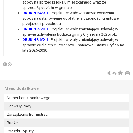
wykonania zadania realizowanego w
zgody na sprzedaż lokalu mieszkalnego wraz ze
sprzedażą udziału w gruncie.
interesie publicznym lub w ramach
DRUK NR 4/XII
- Projekt uchwały w sprawie wyrażenia
sprawowania władzy publicznej
zgody na ustanowienie odpłatnej służebności gruntowej
powierzonej administratorowi bądź
przejazdu i przechodu.
niezbędność przetwarzania do celów
DRUK NR 5/XII
- Projekt uchwały zmieniający uchwałę w
sprawie uchwalenia budżetu gminy Gryfino na 2025 rok.
wynikających z prawnie
DRUK NR 6/XII
- Projekt uchwały zmieniający uchwałę w
uzasadnionych interesów
sprawie Wieloletniej Prognozy Finansowej Gminy Gryfino na
realizowanych przez administratora
lata 2025-2030.
lub przez stronę trzecią.
Z przyczyn związanych z Pani/Pana
szczególną sytuacją. W razie wniesienia
sprzeciwu, administrator nie może już
przetwarzać tych danych osobowych, chyba
że wykaże on istnienie ważnych prawnie
Menu dodatkowe:
uzasadnionych podstaw do przetwarzania,
Numer konta bankowego
nadrzędnych wobec interesów, praw i
Uchwały Rady
wolności osoby, której dane dotyczą, lub
podstaw do ustalenia, dochodzenia lub
Zarządzenia Burmistrza
obrony roszczeń.
Budżet
Podatki i opłaty