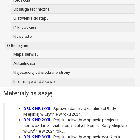
Redakcja
osoba, której dane dotyczą, wniosła
Obsługa techniczna
sprzeciw wobec przetwarzania
Ułatwienia dostępu
danych - do czasu ustalenia czy
prawnie uzasadnione podstawy po
Pliki cookies
stronie administratora są nadrzędne
Newsletter
wobec podstawy sprzeciwu;
O Biuletynie
prawo do przenoszenia danych na
podstawie art. 20 RODO, w przypadku gdy
Mapa serwisu
łącznie spełnione są następujące przesłanki:
Aktualności
przetwarzanie danych odbywa się na
Najczęściej odwiedzane strony
podstawie umowy zawartej z osobą,
której dane dotyczą lub na podstawie
Informacje dodatkowe
zgody wyrażonej przez tą osobę,
Materiały na sesję
przetwarzanie odbywa się w sposób
zautomatyzowany;
prawo sprzeciwu wobec przetwarzania
DRUK NR 1/XII
- Sprawozdanie z działalności Rady
Miejskiej w Gryfinie w roku 2024.
danych na podstawie art. 21 RODO, wobec
DRUK NR 2/XII
- Projekt uchwały w sprawie przyjęcia
przetwarzania danych osobowych, którego
sprawozdań z działalności stałych komisji Rady Miejskiej
podstawą prawną jest:
w Gryfinie w 2024 roku.
niezbędność przetwarzania do
DRUK NR 3/XII
- Projekt uchwały w sprawie wyrażenia