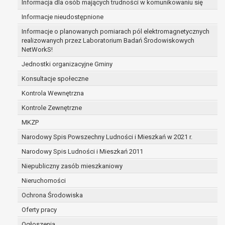
Informacja dla osób mających trudności w komunikowaniu się
zabezpieczenia ewentualnych roszczeń, a w
Informacje nieudostępnione
przypadku wyrażenia zgody na przetwarzanie
danych po zakończeniu i rozliczeniu umowy, do
Informacje o planowanych pomiarach pól elektromagnetycznych
realizowanych przez Laboratorium Badań Środowiskowych
czasu wycofania tej zgody.
NetWorkS!
Ponadto w przypadku umów o dofinansowanie
dane osobowe od momentu pozyskania
Jednostki organizacyjne Gminy
przechowywane są przez okres wynikający z
Konsultacje społeczne
umowy o dofinansowanie zawartej między
Kontrola Wewnętrzna
beneficjentem a określoną instytucją, trwałości
Kontrole Zewnętrzne
danego projektu i konieczności zachowania
dokumentacji projektu do celów kontrolnych.
MKZP
W związku z przetwarzaniem przez
Narodowy Spis Powszechny Ludności i Mieszkań w 2021 r.
administratora danych osobowych przysługuje
Narodowy Spis Ludności i Mieszkań 2011
Pani/Panu:
prawo dostępu do treści danych oraz
Niepubliczny zasób mieszkaniowy
otrzymywania ich kopii na podstawie art. 15
Nieruchomości
RODO;
Ochrona Środowiska
prawo do żądania sprostowania danych na
podstawie art. 16 RODO,
Oferty pracy
w przypadku gdy:
Ogłoszenia