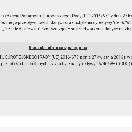
ady Miejskiej
ządzenia Parlamentu Europejskiego i Rady (UE) 2016/679 z dnia 27 kw
bodnego przepływu takich danych oraz uchylenia dyrektywy 95/46/WE
ku „Przejdź do serwisu” oznacza zgodę na przetwarzanie danych niezb
Klauzula informacyjna ogólna
a
Instrukcja korzystania
Dostępność
EUROPEJSKIEGO I RADY (UE) 2016/679 z dnia 27 kwietnia 2016 r. w s
epływu takich danych oraz uchylenia dyrektywy 95/46/WE (RODO) (Dz.U
ady - 30.01.2025
 obrad
o przebiegu sesji
o przebiegu sesji
osowania
na sesję
obrad
bowiązującymi przepisami prawa w celu: