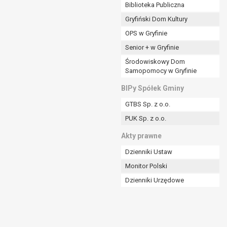
ania władzy publicznej powierzonej
Biblioteka Publiczna
Gryfiński Dom Kultury
stratora lub przez stronę trzecią.
OPS w Gryfinie
rzetwarzać tych danych osobowych, chyba że wykaże
osoby, której dane dotyczą, lub podstaw do
Senior + w Gryfinie
Środowiskowy Dom
Samopomocy w Gryfinie
art. 6 ust. 1 lit a RODO), przysługuje Pani/Panu
BIPy Spółek Gminy
no na podstawie zgody przed jej cofnięciem.
GTBS Sp. z o.o.
nych osobowych przez administratora.
PUK Sp. z o.o.
mogiem ustawowym lub umownym.
Akty prawne
Dzienniki Ustaw
Monitor Polski
Dzienniki Urzędowe