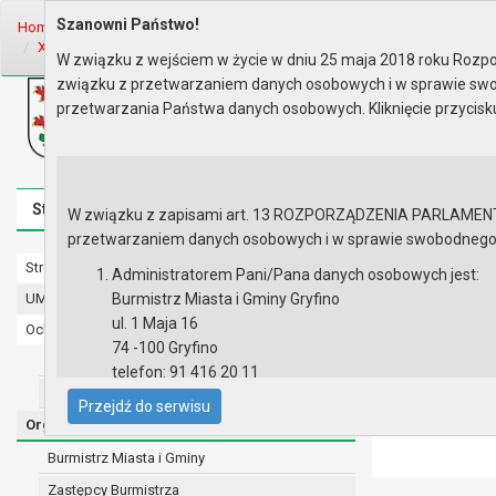
Szanowni Państwo!
Home
Organy
Rada Miejska
IX kadencja Rady Miejskiej
Sesje R
XII Sesja Rady - 30.01.2025
W związku z wejściem w życie w dniu 25 maja 2018 roku Rozpor
związku z przetwarzaniem danych osobowych i w sprawie swo
Biuletyn Informacji Publicznej
przetwarzania Państwa danych osobowych. Kliknięcie przycis
Urząd Miasta i Gminy w Gryfinie
Strona główna
Mapa serwisu
Aktualności
Redakcj
W związku z zapisami art. 13 ROZPORZĄDZENIA PARLAMENTU 
przetwarzaniem danych osobowych i w sprawie swobodnego prz
Strona główna
XII Sesja R
Administratorem Pani/Pana danych osobowych jest:
UMiG - telefony wewnętrzne
Burmistrz Miasta i Gminy Gryfino
Protokół z
ul. 1 Maja 16
Ochrona danych osobowych
Zapis wide
74 -100 Gryfino
Urząd Miasta i Gminy w Gryfinie
Zapis audi
telefon: 91 416 20 11
Wyniki gł
Straż Miejska
e-mail:
burmistrz@gryfino.pl
Materiały 
Przejdź do serwisu
Dane kontaktowe Inspektora Ochrony Danych:
Porządek 
Organy
telefon: 91 416 20 11
Burmistrz Miasta i Gminy
e-mail:
iod@gryfino.pl
Zastępcy Burmistrza
Pani/Pana dane osobowe przetwarzane są zgodnie z o