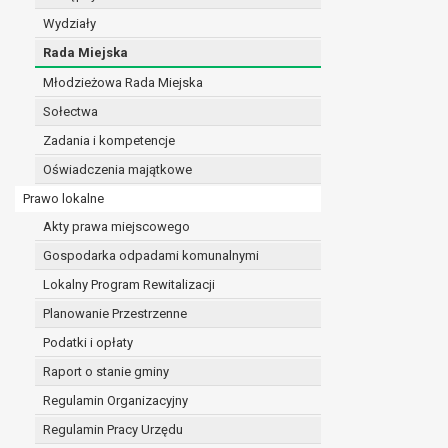
realizacji zadań wynikających z przepisów prawa
Wydziały
szeregu ustaw kompetencyjnych (merytorycznych
Rada Miejska
zawarcia i realizacji umów;
Młodzieżowa Rada Miejska
ochrony żywotnych interesów osoby, której dane d
wykonania zadania realizowanego w interesie p
Sołectwa
w pozostałych przypadkach dane osobowe przetw
Zadania i kompetencje
W związku z przetwarzaniem danych w celu wskazany
Oświadczenia majątkowe
osobowych. Odbiorcami mogą być:
podmioty, które przetwarzają dane osobowe w i
Prawo lokalne
podmioty upoważnione do odbioru danych osob
Akty prawa miejscowego
Pani/Pana dane osobowe będą przetwarzane przez okres
Gospodarka odpadami komunalnymi
przepisy prawa powszechnie obowiązującego.
W przypadku, gdy dane osobowe przetwarzane są na po
Lokalny Program Rewitalizacji
W przypadku, gdy dane osobowe przetwarzane są w celu
Planowanie Przestrzenne
czasie w zakresie wymaganym przez przepisy prawa lu
Podatki i opłaty
rozliczeniu umowy, do czasu wycofania tej zgody.
Raport o stanie gminy
Ponadto w przypadku umów o dofinansowanie dane o
beneficjentem a określoną instytucją, trwałości daneg
Regulamin Organizacyjny
W związku z przetwarzaniem przez administratora da
Regulamin Pracy Urzędu
prawo dostępu do treści danych oraz otrzymywan