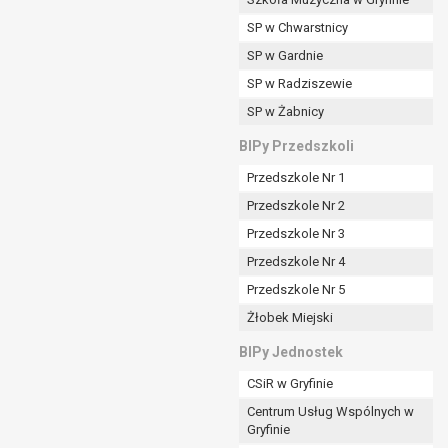
SP w Chwarstnicy
SP w Gardnie
padku gdy:
SP w Radziszewie
SP w Żabnicy
nia danych i nie ma innej podstawy prawnej
BIPy Przedszkoli
Przedszkole Nr 1
Przedszkole Nr 2
Przedszkole Nr 3
wi sprawdzić prawidłowość tych danych,
Przedszkole Nr 4
ądając w zamian ich ograniczenia,
Przedszkole Nr 5
enia, obrony lub dochodzenia roszczeń,
Żłobek Miejski
sadnione podstawy po stronie administratora są
BIPy Jednostek
i:
CSiR w Gryfinie
zgody wyrażonej przez tą osobę,
Centrum Usług Wspólnych w
órego podstawą prawną jest:
Gryfinie