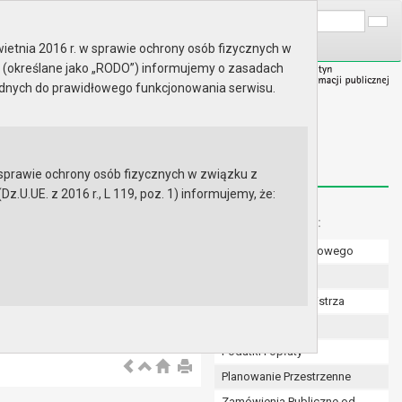
A
Wyszukaj na stronie:
A
A
ietnia 2016 r. w sprawie ochrony osób fizycznych w
 (określane jako „RODO”) informujemy o zasadach
ędnych do prawidłowego funkcjonowania serwisu.
prawie ochrony osób fizycznych w związku z
.UE. z 2016 r., L 119, poz. 1) informujemy, że:
Menu dodatkowe:
Numer konta bankowego
Uchwały Rady
Zarządzenia Burmistrza
Budżet
Podatki i opłaty
Planowanie Przestrzenne
Zamówienia Publiczne od