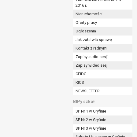
2016 r.
ym (Dz.U. z 2017r., poz. 1875 ze zm.) oraz z
 wobec Gminy;
Nieruchomości
Oferty pracy
Ogłoszenia
ministratorowi;
ie i celu określonym w treści zgody.
Jak załatwić sprawę
m odbiorcom lub kategoriom odbiorców danych
Kontakt z radnymi
Zapisy audio sesji
ia przetwarzania danych osobowych;
Zapisy wideo sesji
e z terminami archiwizacji określonymi przez
CEIDG
RIOS
o czasu wycofania tej zgody.
NEWSLETTER
ezbędny do realizacji zawartej umowy, a po tym
ia zgody na przetwarzanie danych po zakończeniu i
BIPy szkół
SP Nr 1 w Gryfinie
jący z umowy o dofinansowanie zawartej między
SP Nr 2 w Gryfinie
ntrolnych.
SP Nr 3 w Gryfinie
Szkoła Muzyczna w Gryfinie