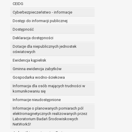
niezbędność przetwarzania do wykonania 
CEIDG
administratorowi bądź
Cyberbezpieczeństwo - informacje
niezbędność przetwarzania do celów wynik
Z przyczyn związanych z Pani/Pana szczególną s
Dostęp do informacji publicznej
on istnienie ważnych prawnie uzasadnionych pod
Dostępność
ustalenia, dochodzenia lub obrony roszczeń.
Deklaracja dostępności
Dotacje dla niepublicznych jednostek
W przypadku gdy przetwarzanie danych osobowych odby
oświatowych
prawo do cofnięcia tej zgody w dowolnym momencie. C
Ewidencja kąpielisk
Przysługuje Pani/Panu prawo wniesienia skargi do o
Gminna ewidencja zabytków
Organem właściwym do wniesienia skargi jest Prezes
W zależności od sfery, w której przetwarzane są da
Gospodarka wodno-ściekowa
Pani/Pana dane nie będą poddawane zautomatyzowane
Informacja dla osób mających trudności w
komunikowaniu się
Informacje nieudostępnione
Informacje o planowanych pomiarach pól
elektromagnetycznych realizowanych przez
Laboratorium Badań Środowiskowych
NetWorkS!