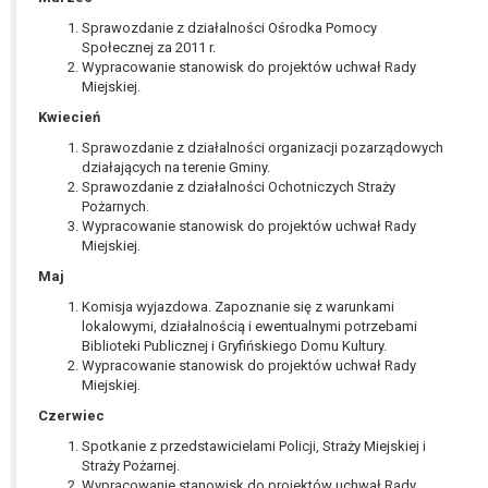
W przypadku gdy przetwarzanie danych
Sprawozdanie z działalności Ośrodka Pomocy
osobowych odbywa się na podstawie zgody osoby
Społecznej za 2011 r.
na przetwarzanie danych osobowych (art. 6 ust. 1
Wypracowanie stanowisk do projektów uchwał Rady
lit a RODO), przysługuje Pani/Panu prawo do
Miejskiej.
cofnięcia tej zgody w dowolnym momencie.
Kwiecień
Cofnięcie to nie ma wpływu na zgodność
Sprawozdanie z działalności organizacji pozarządowych
przetwarzania, którego dokonano na podstawie
działających na terenie Gminy.
zgody przed jej cofnięciem.
Sprawozdanie z działalności Ochotniczych Straży
Przysługuje Pani/Panu prawo wniesienia skargi do
Pożarnych.
organu nadzorczego na niezgodne z prawem
Wypracowanie stanowisk do projektów uchwał Rady
Miejskiej.
przetwarzanie Pani/Pana danych osobowych
przez administratora.
Maj
Organem właściwym do wniesienia skargi jest
Komisja wyjazdowa. Zapoznanie się z warunkami
Prezes Urzędu Ochrony Danych Osobowych.
lokalowymi, działalnością i ewentualnymi potrzebami
W zależności od sfery, w której przetwarzane są
Biblioteki Publicznej i Gryfińskiego Domu Kultury.
Wypracowanie stanowisk do projektów uchwał Rady
dane osobowe, podanie danych osobowych jest
Miejskiej.
dobrowolne albo jest wymogiem ustawowym lub
Czerwiec
umownym.
Pani/Pana dane nie będą poddawane
Spotkanie z przedstawicielami Policji, Straży Miejskiej i
zautomatyzowanemu podejmowaniu decyzji, w
Straży Pożarnej.
Wypracowanie stanowisk do projektów uchwał Rady