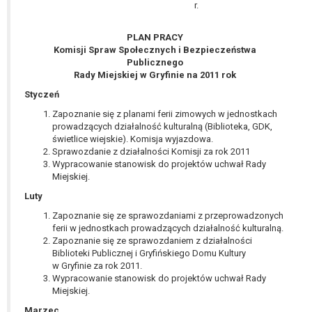
wykonania zadania realizowanego w
r.
interesie publicznym lub w ramach
sprawowania władzy publicznej
PLAN PRACY
Komisji Spraw Społecznych i Bezpieczeństwa
powierzonej administratorowi bądź
Publicznego
niezbędność przetwarzania do celów
Rady Miejskiej w Gryfinie na 2011 rok
wynikających z prawnie
Styczeń
uzasadnionych interesów
realizowanych przez administratora
Zapoznanie się z planami ferii zimowych w jednostkach
prowadzących działalność kulturalną (Biblioteka, GDK,
lub przez stronę trzecią.
świetlice wiejskie). Komisja wyjazdowa.
Z przyczyn związanych z Pani/Pana
Sprawozdanie z działalności Komisji za rok 2011
szczególną sytuacją. W razie wniesienia
Wypracowanie stanowisk do projektów uchwał Rady
sprzeciwu, administrator nie może już
Miejskiej.
przetwarzać tych danych osobowych, chyba
Luty
że wykaże on istnienie ważnych prawnie
Zapoznanie się ze sprawozdaniami z przeprowadzonych
uzasadnionych podstaw do przetwarzania,
ferii w jednostkach prowadzących działalność kulturalną.
nadrzędnych wobec interesów, praw i
Zapoznanie się ze sprawozdaniem z działalności
wolności osoby, której dane dotyczą, lub
Biblioteki Publicznej i Gryfińskiego Domu Kultury
podstaw do ustalenia, dochodzenia lub
w Gryfinie za rok 2011.
Wypracowanie stanowisk do projektów uchwał Rady
obrony roszczeń.
Miejskiej.
Marzec