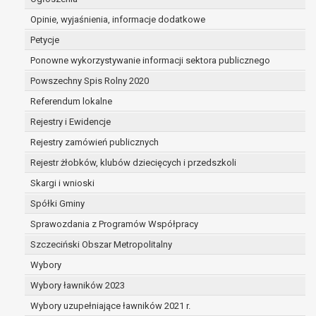
dane są nieprawidłowe lub
Opinie, wyjaśnienia, informacje dodatkowe
niekompletne;
prawo do żądania usunięcia danych
Petycje
osobowych (tzw. prawo do bycia
Ponowne wykorzystywanie informacji sektora publicznego
zapomnianym) na podstawie art. 17 RODO,
Powszechny Spis Rolny 2020
w przypadku gdy:
dane nie są już niezbędne do celów,
Referendum lokalne
dla których były zebrane lub w inny
Rejestry i Ewidencje
sposób przetwarzane,
Rejestry zamówień publicznych
osoba, której dane dotyczą, wniosła
sprzeciw wobec przetwarzania
Rejestr żłobków, klubów dziecięcych i przedszkoli
danych osobowych,
Skargi i wnioski
osoba, której dane dotyczą wycofała
Spółki Gminy
zgodę na przetwarzanie danych
osobowych, która jest podstawą
Sprawozdania z Programów Współpracy
przetwarzania danych i nie ma innej
Szczeciński Obszar Metropolitalny
podstawy prawnej przetwarzania
Wybory
danych,
Wybory ławników 2023
dane osobowe przetwarzane są
niezgodnie z prawem,
Wybory uzupełniające ławników 2021 r.