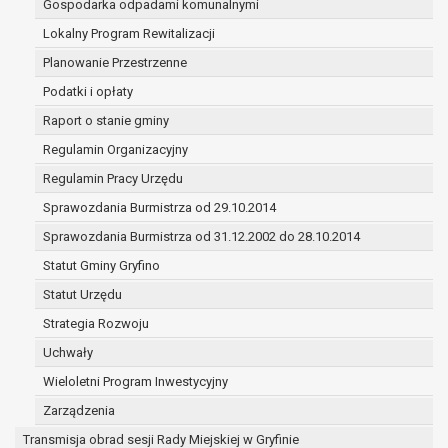
Gospodarka odpadami komunalnymi
(merytorycznych), a także obowiązków i
zadań zleconych przez instytucje
Lokalny Program Rewitalizacji
nadrzędne wobec Gminy;
Planowanie Przestrzenne
zawarcia i realizacji umów;
Podatki i opłaty
ochrony żywotnych interesów osoby, której
Raport o stanie gminy
dane dotyczą, lub innej osoby fizycznej;
wykonania zadania realizowanego w
Regulamin Organizacyjny
interesie publicznym lub w ramach
Regulamin Pracy Urzędu
sprawowania władzy publicznej
Sprawozdania Burmistrza od 29.10.2014
powierzonej administratorowi;
w pozostałych przypadkach dane osobowe
Sprawozdania Burmistrza od 31.12.2002 do 28.10.2014
przetwarzane są wyłącznie na podstawie
Statut Gminy Gryfino
wcześniej udzielonej zgody w zakresie i celu
Statut Urzędu
określonym w treści zgody.
W związku z przetwarzaniem danych w celu
Strategia Rozwoju
wskazanym w pkt. 3, dane osobowe mogą być
Uchwały
udostępniane innym upoważnionym odbiorcom lub
Wieloletni Program Inwestycyjny
kategoriom odbiorców danych osobowych.
Odbiorcami mogą być:
Zarządzenia
podmioty, które przetwarzają dane
Transmisja obrad sesji Rady Miejskiej w Gryfinie