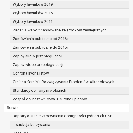
dane osobowe muszą być usunięte w
Wybory ławników 2019
celu wywiązania się z obowiązku
Wybory ławników 2015
wynikającego z przepisów prawa;
prawo do żądania ograniczenia
Wybory ławników 2011
przetwarzania danych osobowych na
Zadania współfinansowane ze środków zewnętrznych
podstawie art. 18 RODO, w przypadku gdy:
Zamówienia publiczne od 2016 r.
osoba, której dane dotyczą
kwestionuje prawidłowość danych
Zamówienia publiczne do 2015 r.
osobowych – na okres pozwalający
Zapisy audio przebiegu sesji
administratorowi sprawdzić
Zapisy wideo przebiegu sesji
prawidłowość tych danych,
przetwarzanie danych jest niezgodne
Ochrona sygnalistów
z prawem, a osoba, której dane
Gminna Komisja Rozwiązywania Problemów Alkoholowych
dotyczą, sprzeciwia się usunięciu
Standardy ochrony małoletnich
danych, żądając w zamian ich
ograniczenia,
Zespół ds. nazewnictwa ulic, rond i placów.
administrator nie potrzebuje już
Serwis
danych dla swoich celów, ale osoba,
Raporty o stanie zapewnienia dostępności jednostek OSP
której dane dotyczą, potrzebuje ich do
ustalenia, obrony lub dochodzenia
Instrukcja korzystania
roszczeń,