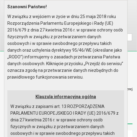
Szanowni Państwo!
Home
Organy
Rada Miejska
VI kadencja Rady Miejskiej
Komisje
Komisja Spraw Społecznych i Be..
W związku z wejściem w życie w dniu 25 maja 2018 roku
Plan pracy na 2012 r.
Rozporządzenia Parlamentu Europejskiego i Rady (UE)
Wyszukaj na stronie:
A
2016/679 z dnia 27 kwietnia 2016 r. w sprawie ochrony osób
A
A
fizycznych w związku z przetwarzaniem danych
osobowych i w sprawie swobodnego przepływu takich
danych oraz uchylenia dyrektywy 95/46/WE (określane jako
„RODO”) informujemy o zasadach przetwarzania Państwa
Biuletyn Informacji Publicznej
danych osobowych. Kliknięcie przycisku „Przejdź do serwisu”
Urząd Miasta i Gminy w Gryfinie
oznacza zgodę na przetwarzanie danych niezbędnych do
prawidłowego funkcjonowania serwisu.
Klauzula informacyjna ogólna
W związku z zapisami art. 13 ROZPORZĄDZENIA
Strona główna
Mapa serwisu
Aktualności
PARLAMENTU EUROPEJSKIEGO I RADY (UE) 2016/679 z
Redakcja
Instrukcja korzystania
Dostępność
dnia 27 kwietnia 2016 r. w sprawie ochrony osób
fizycznych w związku z przetwarzaniem danych
osobowych i w sprawie swobodnego przepływu takich
Strona główna