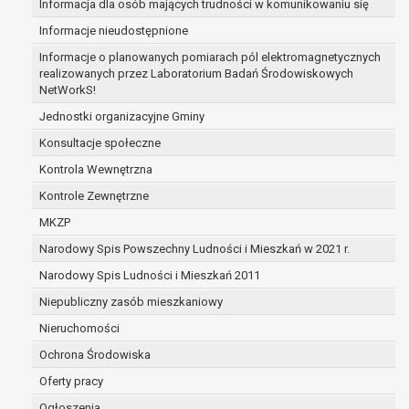
Informacja dla osób mających trudności w komunikowaniu się
zabezpieczenia ewentualnych roszczeń, a w
Informacje nieudostępnione
przypadku wyrażenia zgody na przetwarzanie
danych po zakończeniu i rozliczeniu umowy, do
Informacje o planowanych pomiarach pól elektromagnetycznych
realizowanych przez Laboratorium Badań Środowiskowych
czasu wycofania tej zgody.
NetWorkS!
Ponadto w przypadku umów o dofinansowanie
dane osobowe od momentu pozyskania
Jednostki organizacyjne Gminy
przechowywane są przez okres wynikający z
Konsultacje społeczne
umowy o dofinansowanie zawartej między
Kontrola Wewnętrzna
beneficjentem a określoną instytucją, trwałości
Kontrole Zewnętrzne
danego projektu i konieczności zachowania
dokumentacji projektu do celów kontrolnych.
MKZP
W związku z przetwarzaniem przez
Narodowy Spis Powszechny Ludności i Mieszkań w 2021 r.
administratora danych osobowych przysługuje
Narodowy Spis Ludności i Mieszkań 2011
Pani/Panu:
prawo dostępu do treści danych oraz
Niepubliczny zasób mieszkaniowy
otrzymywania ich kopii na podstawie art. 15
Nieruchomości
RODO;
Ochrona Środowiska
prawo do żądania sprostowania danych na
podstawie art. 16 RODO,
Oferty pracy
w przypadku gdy:
Ogłoszenia