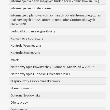
Informacja dla osób mających trudności w komunikowaniu się
zabezpieczenia ewentualnych roszczeń, a w
Informacje nieudostępnione
przypadku wyrażenia zgody na przetwarzanie
danych po zakończeniu i rozliczeniu umowy, do
Informacje o planowanych pomiarach pól elektromagnetycznych
realizowanych przez Laboratorium Badań Środowiskowych
czasu wycofania tej zgody.
NetWorkS!
Ponadto w przypadku umów o dofinansowanie
dane osobowe od momentu pozyskania
Jednostki organizacyjne Gminy
przechowywane są przez okres wynikający z
Konsultacje społeczne
umowy o dofinansowanie zawartej między
Kontrola Wewnętrzna
beneficjentem a określoną instytucją, trwałości
Kontrole Zewnętrzne
danego projektu i konieczności zachowania
dokumentacji projektu do celów kontrolnych.
MKZP
W związku z przetwarzaniem przez
Narodowy Spis Powszechny Ludności i Mieszkań w 2021 r.
administratora danych osobowych przysługuje
Narodowy Spis Ludności i Mieszkań 2011
Pani/Panu:
prawo dostępu do treści danych oraz
Niepubliczny zasób mieszkaniowy
otrzymywania ich kopii na podstawie art. 15
Nieruchomości
RODO;
Ochrona Środowiska
prawo do żądania sprostowania danych na
podstawie art. 16 RODO,
Oferty pracy
w przypadku gdy:
Ogłoszenia