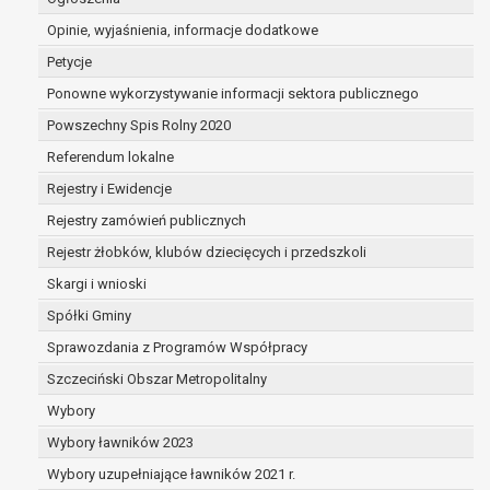
dane są nieprawidłowe lub
Opinie, wyjaśnienia, informacje dodatkowe
niekompletne;
prawo do żądania usunięcia danych
Petycje
osobowych (tzw. prawo do bycia
Ponowne wykorzystywanie informacji sektora publicznego
zapomnianym) na podstawie art. 17 RODO,
Powszechny Spis Rolny 2020
w przypadku gdy:
dane nie są już niezbędne do celów,
Referendum lokalne
dla których były zebrane lub w inny
Rejestry i Ewidencje
sposób przetwarzane,
Rejestry zamówień publicznych
osoba, której dane dotyczą, wniosła
sprzeciw wobec przetwarzania
Rejestr żłobków, klubów dziecięcych i przedszkoli
danych osobowych,
Skargi i wnioski
osoba, której dane dotyczą wycofała
Spółki Gminy
zgodę na przetwarzanie danych
osobowych, która jest podstawą
Sprawozdania z Programów Współpracy
przetwarzania danych i nie ma innej
Szczeciński Obszar Metropolitalny
podstawy prawnej przetwarzania
Wybory
danych,
Wybory ławników 2023
dane osobowe przetwarzane są
niezgodnie z prawem,
Wybory uzupełniające ławników 2021 r.