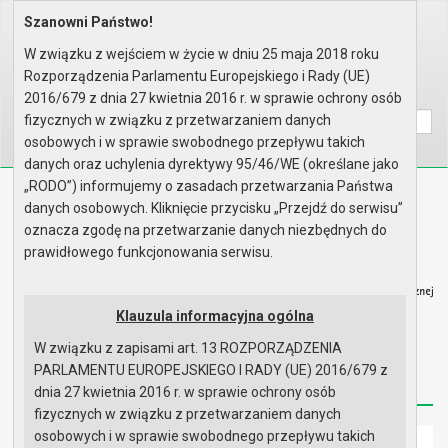
Szanowni Państwo!
Home
Organy
Rada Miejska
VI kadencja Rady Miejskiej
Sesje Rady Miejskiej
VI sesja Rady - 31.03.2011
W związku z wejściem w życie w dniu 25 maja 2018 roku
Zgłoszone interpelacje i zapyt..
Rozporządzenia Parlamentu Europejskiego i Rady (UE)
Wyszukaj na stronie:
A
2016/679 z dnia 27 kwietnia 2016 r. w sprawie ochrony osób
A
A
fizycznych w związku z przetwarzaniem danych
osobowych i w sprawie swobodnego przepływu takich
danych oraz uchylenia dyrektywy 95/46/WE (określane jako
„RODO”) informujemy o zasadach przetwarzania Państwa
Biuletyn Informacji Publicznej
danych osobowych. Kliknięcie przycisku „Przejdź do serwisu”
Urząd Miasta i Gminy w Gryfinie
oznacza zgodę na przetwarzanie danych niezbędnych do
prawidłowego funkcjonowania serwisu.
Klauzula informacyjna ogólna
W związku z zapisami art. 13 ROZPORZĄDZENIA
Strona główna
Mapa serwisu
Aktualności
PARLAMENTU EUROPEJSKIEGO I RADY (UE) 2016/679 z
Redakcja
Instrukcja korzystania
Dostępność
dnia 27 kwietnia 2016 r. w sprawie ochrony osób
fizycznych w związku z przetwarzaniem danych
osobowych i w sprawie swobodnego przepływu takich
Strona główna