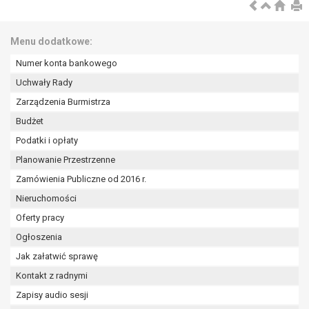
wykonania zadania realizowanego w
interesie publicznym lub w ramach
sprawowania władzy publicznej
Menu dodatkowe:
powierzonej administratorowi bądź
Numer konta bankowego
niezbędność przetwarzania do celów
wynikających z prawnie
Uchwały Rady
uzasadnionych interesów
Zarządzenia Burmistrza
realizowanych przez administratora
Budżet
lub przez stronę trzecią.
Podatki i opłaty
Z przyczyn związanych z Pani/Pana
szczególną sytuacją. W razie wniesienia
Planowanie Przestrzenne
sprzeciwu, administrator nie może już
Zamówienia Publiczne od 2016 r.
przetwarzać tych danych osobowych, chyba
Nieruchomości
że wykaże on istnienie ważnych prawnie
uzasadnionych podstaw do przetwarzania,
Oferty pracy
nadrzędnych wobec interesów, praw i
Ogłoszenia
wolności osoby, której dane dotyczą, lub
Jak załatwić sprawę
podstaw do ustalenia, dochodzenia lub
Kontakt z radnymi
obrony roszczeń.
Zapisy audio sesji