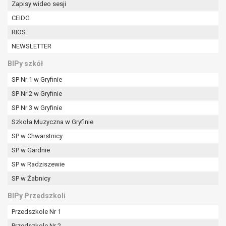
Zapisy wideo sesji
W przypadku gdy przetwarzanie danych
osobowych odbywa się na podstawie zgody osoby
CEIDG
na przetwarzanie danych osobowych (art. 6 ust. 1
RIOS
lit a RODO), przysługuje Pani/Panu prawo do
NEWSLETTER
cofnięcia tej zgody w dowolnym momencie.
Cofnięcie to nie ma wpływu na zgodność
BIPy szkół
przetwarzania, którego dokonano na podstawie
SP Nr 1 w Gryfinie
zgody przed jej cofnięciem.
Przysługuje Pani/Panu prawo wniesienia skargi do
SP Nr 2 w Gryfinie
organu nadzorczego na niezgodne z prawem
SP Nr 3 w Gryfinie
przetwarzanie Pani/Pana danych osobowych
Szkoła Muzyczna w Gryfinie
przez administratora.
SP w Chwarstnicy
Organem właściwym do wniesienia skargi jest
Prezes Urzędu Ochrony Danych Osobowych.
SP w Gardnie
W zależności od sfery, w której przetwarzane są
SP w Radziszewie
dane osobowe, podanie danych osobowych jest
SP w Żabnicy
dobrowolne albo jest wymogiem ustawowym lub
umownym.
BIPy Przedszkoli
Pani/Pana dane nie będą poddawane
Przedszkole Nr 1
zautomatyzowanemu podejmowaniu decyzji, w
Przedszkole Nr 2