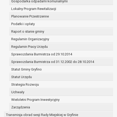
Gospodarka odpadami komunalnymi
(merytorycznych), a także obowiązków i
zadań zleconych przez instytucje
Lokalny Program Rewitalizacji
nadrzędne wobec Gminy;
Planowanie Przestrzenne
zawarcia i realizacji umów;
Podatki i opłaty
ochrony żywotnych interesów osoby, której
Raport o stanie gminy
dane dotyczą, lub innej osoby fizycznej;
wykonania zadania realizowanego w
Regulamin Organizacyjny
interesie publicznym lub w ramach
Regulamin Pracy Urzędu
sprawowania władzy publicznej
Sprawozdania Burmistrza od 29.10.2014
powierzonej administratorowi;
w pozostałych przypadkach dane osobowe
Sprawozdania Burmistrza od 31.12.2002 do 28.10.2014
przetwarzane są wyłącznie na podstawie
Statut Gminy Gryfino
wcześniej udzielonej zgody w zakresie i celu
Statut Urzędu
określonym w treści zgody.
W związku z przetwarzaniem danych w celu
Strategia Rozwoju
wskazanym w pkt. 3, dane osobowe mogą być
Uchwały
udostępniane innym upoważnionym odbiorcom lub
Wieloletni Program Inwestycyjny
kategoriom odbiorców danych osobowych.
Odbiorcami mogą być:
Zarządzenia
podmioty, które przetwarzają dane
Transmisja obrad sesji Rady Miejskiej w Gryfinie