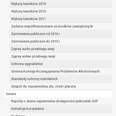
dane osobowe muszą być usunięte w
Wybory ławników 2019
celu wywiązania się z obowiązku
Wybory ławników 2015
wynikającego z przepisów prawa;
prawo do żądania ograniczenia
Wybory ławników 2011
przetwarzania danych osobowych na
Zadania współfinansowane ze środków zewnętrznych
podstawie art. 18 RODO, w przypadku gdy:
Zamówienia publiczne od 2016 r.
osoba, której dane dotyczą
kwestionuje prawidłowość danych
Zamówienia publiczne do 2015 r.
osobowych – na okres pozwalający
Zapisy audio przebiegu sesji
administratorowi sprawdzić
Zapisy wideo przebiegu sesji
prawidłowość tych danych,
przetwarzanie danych jest niezgodne
Ochrona sygnalistów
z prawem, a osoba, której dane
Gminna Komisja Rozwiązywania Problemów Alkoholowych
dotyczą, sprzeciwia się usunięciu
Standardy ochrony małoletnich
danych, żądając w zamian ich
ograniczenia,
Zespół ds. nazewnictwa ulic, rond i placów.
administrator nie potrzebuje już
Serwis
danych dla swoich celów, ale osoba,
Raporty o stanie zapewnienia dostępności jednostek OSP
której dane dotyczą, potrzebuje ich do
ustalenia, obrony lub dochodzenia
Instrukcja korzystania
roszczeń,