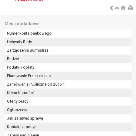
wykonania zadania realizowanego w
interesie publicznym lub w ramach
sprawowania władzy publicznej
powierzonej administratorowi bądź
Menu dodatkowe:
niezbędność przetwarzania do celów
Numer konta bankowego
wynikających z prawnie
Uchwały Rady
uzasadnionych interesów
realizowanych przez administratora
Zarządzenia Burmistrza
lub przez stronę trzecią.
Budżet
Z przyczyn związanych z Pani/Pana
Podatki i opłaty
szczególną sytuacją. W razie wniesienia
sprzeciwu, administrator nie może już
Planowanie Przestrzenne
przetwarzać tych danych osobowych, chyba
Zamówienia Publiczne od 2016 r.
że wykaże on istnienie ważnych prawnie
Nieruchomości
uzasadnionych podstaw do przetwarzania,
Oferty pracy
nadrzędnych wobec interesów, praw i
wolności osoby, której dane dotyczą, lub
Ogłoszenia
podstaw do ustalenia, dochodzenia lub
Jak załatwić sprawę
obrony roszczeń.
Kontakt z radnymi
Zapisy audio sesji