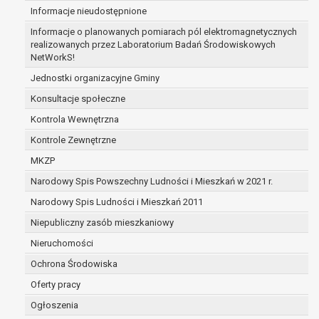
Informacje nieudostępnione
zabezpieczenia ewentualnych roszczeń, a w
przypadku wyrażenia zgody na przetwarzanie
Informacje o planowanych pomiarach pól elektromagnetycznych
danych po zakończeniu i rozliczeniu umowy, do
realizowanych przez Laboratorium Badań Środowiskowych
NetWorkS!
czasu wycofania tej zgody.
Ponadto w przypadku umów o dofinansowanie
Jednostki organizacyjne Gminy
dane osobowe od momentu pozyskania
Konsultacje społeczne
przechowywane są przez okres wynikający z
Kontrola Wewnętrzna
umowy o dofinansowanie zawartej między
beneficjentem a określoną instytucją, trwałości
Kontrole Zewnętrzne
danego projektu i konieczności zachowania
MKZP
dokumentacji projektu do celów kontrolnych.
Narodowy Spis Powszechny Ludności i Mieszkań w 2021 r.
W związku z przetwarzaniem przez
administratora danych osobowych przysługuje
Narodowy Spis Ludności i Mieszkań 2011
Pani/Panu:
Niepubliczny zasób mieszkaniowy
prawo dostępu do treści danych oraz
Nieruchomości
otrzymywania ich kopii na podstawie art. 15
RODO;
Ochrona Środowiska
prawo do żądania sprostowania danych na
Oferty pracy
podstawie art. 16 RODO,
Ogłoszenia
w przypadku gdy: