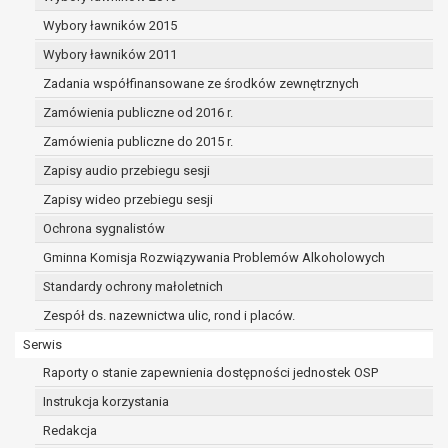
dane osobowe muszą być usunięte w
celu wywiązania się z obowiązku
Wybory ławników 2015
wynikającego z przepisów prawa;
Wybory ławników 2011
prawo do żądania ograniczenia
Zadania współfinansowane ze środków zewnętrznych
przetwarzania danych osobowych na
podstawie art. 18 RODO, w przypadku gdy:
Zamówienia publiczne od 2016 r.
osoba, której dane dotyczą
Zamówienia publiczne do 2015 r.
kwestionuje prawidłowość danych
Zapisy audio przebiegu sesji
osobowych – na okres pozwalający
administratorowi sprawdzić
Zapisy wideo przebiegu sesji
prawidłowość tych danych,
Ochrona sygnalistów
przetwarzanie danych jest niezgodne
Gminna Komisja Rozwiązywania Problemów Alkoholowych
z prawem, a osoba, której dane
Standardy ochrony małoletnich
dotyczą, sprzeciwia się usunięciu
danych, żądając w zamian ich
Zespół ds. nazewnictwa ulic, rond i placów.
ograniczenia,
Serwis
administrator nie potrzebuje już
Raporty o stanie zapewnienia dostępności jednostek OSP
danych dla swoich celów, ale osoba,
której dane dotyczą, potrzebuje ich do
Instrukcja korzystania
ustalenia, obrony lub dochodzenia
Redakcja
roszczeń,