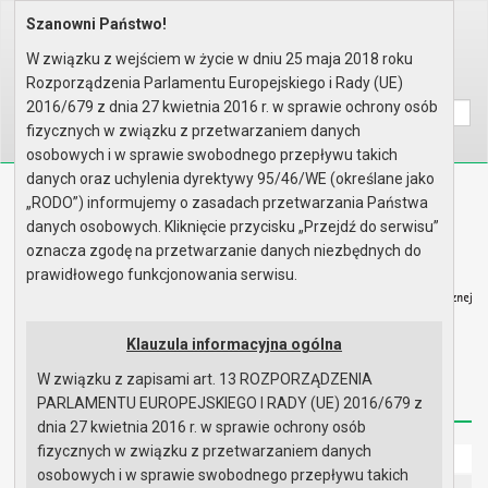
Szanowni Państwo!
Home
Organy
Rada Miejska
VI kadencja Rady Miejskiej
Sesje Rady Miejskiej
IV sesja Rady - 27.01.2011
W związku z wejściem w życie w dniu 25 maja 2018 roku
Rozporządzenia Parlamentu Europejskiego i Rady (UE)
Wyszukaj na stronie:
A
A
A
2016/679 z dnia 27 kwietnia 2016 r. w sprawie ochrony osób
fizycznych w związku z przetwarzaniem danych
osobowych i w sprawie swobodnego przepływu takich
danych oraz uchylenia dyrektywy 95/46/WE (określane jako
Biuletyn Informacji Publicznej
„RODO”) informujemy o zasadach przetwarzania Państwa
Urząd Miasta i Gminy w Gryfinie
danych osobowych. Kliknięcie przycisku „Przejdź do serwisu”
oznacza zgodę na przetwarzanie danych niezbędnych do
prawidłowego funkcjonowania serwisu.
Klauzula informacyjna ogólna
Strona główna
Mapa serwisu
Aktualności
W związku z zapisami art. 13 ROZPORZĄDZENIA
Redakcja
Instrukcja korzystania
Dostępność
PARLAMENTU EUROPEJSKIEGO I RADY (UE) 2016/679 z
dnia 27 kwietnia 2016 r. w sprawie ochrony osób
fizycznych w związku z przetwarzaniem danych
Strona główna
osobowych i w sprawie swobodnego przepływu takich