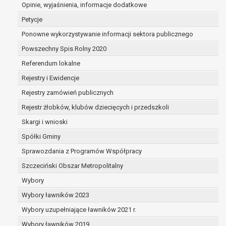
dane są nieprawidłowe lub
Opinie, wyjaśnienia, informacje dodatkowe
niekompletne;
Petycje
prawo do żądania usunięcia danych
Ponowne wykorzystywanie informacji sektora publicznego
osobowych (tzw. prawo do bycia
Powszechny Spis Rolny 2020
zapomnianym) na podstawie art. 17 RODO,
w przypadku gdy:
Referendum lokalne
dane nie są już niezbędne do celów,
Rejestry i Ewidencje
dla których były zebrane lub w inny
Rejestry zamówień publicznych
sposób przetwarzane,
osoba, której dane dotyczą, wniosła
Rejestr żłobków, klubów dziecięcych i przedszkoli
sprzeciw wobec przetwarzania
Skargi i wnioski
danych osobowych,
Spółki Gminy
osoba, której dane dotyczą wycofała
zgodę na przetwarzanie danych
Sprawozdania z Programów Współpracy
osobowych, która jest podstawą
Szczeciński Obszar Metropolitalny
przetwarzania danych i nie ma innej
Wybory
podstawy prawnej przetwarzania
danych,
Wybory ławników 2023
dane osobowe przetwarzane są
Wybory uzupełniające ławników 2021 r.
niezgodnie z prawem,
Wybory ławników 2019