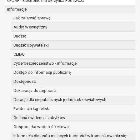
ePUAP - Elektroniczna Skrzynka Podawcza
osobowe w imieniu administratora na
podstawie zawartej z nim umowy
Informacje
powierzenia przetwarzania danych
Jak załatwić sprawę
osobowych;
Audyt Wewnętrzny
podmioty upoważnione do odbioru danych
osobowych na podstawie odpowiednich
Budżet
przepisów prawa.
Budżet obywatelski
Pani/Pana dane osobowe będą przetwarzane
CEIDG
przez okres niezbędny do realizacji celu dla jakiego
zostały zebrane oraz zgodnie z terminami
Cyberbezpieczeństwo - informacje
archiwizacji określonymi przez przepisy prawa
Dostęp do informacji publicznej
powszechnie obowiązującego.
Dostępność
W przypadku, gdy dane osobowe przetwarzane są
na podstawie zgody osoby, której dane dotyczą
Deklaracja dostępności
przetwarzanie odbywa się do czasu wycofania tej
Dotacje dla niepublicznych jednostek oświatowych
zgody.
Ewidencja kąpielisk
W przypadku, gdy dane osobowe przetwarzane są
Gminna ewidencja zabytków
w celu zawarcia i realizacji umowy przetwarzanie
odbywa się przez okres niezbędny do realizacji
Gospodarka wodno-ściekowa
zawartej umowy, a po tym czasie w zakresie
Informacja dla osób mających trudności w komunikowaniu się
wymaganym przez przepisy prawa lub dla