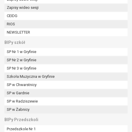
W przypadku gdy przetwarzanie danych
Zapisy wideo sesji
osobowych odbywa się na podstawie zgody osoby
na przetwarzanie danych osobowych (art. 6 ust. 1
CEIDG
lit a RODO), przysługuje Pani/Panu prawo do
RIOS
cofnięcia tej zgody w dowolnym momencie.
NEWSLETTER
Cofnięcie to nie ma wpływu na zgodność
przetwarzania, którego dokonano na podstawie
BIPy szkół
zgody przed jej cofnięciem.
SP Nr 1 w Gryfinie
Przysługuje Pani/Panu prawo wniesienia skargi do
SP Nr 2 w Gryfinie
organu nadzorczego na niezgodne z prawem
przetwarzanie Pani/Pana danych osobowych
SP Nr 3 w Gryfinie
przez administratora.
Szkoła Muzyczna w Gryfinie
Organem właściwym do wniesienia skargi jest
SP w Chwarstnicy
Prezes Urzędu Ochrony Danych Osobowych.
SP w Gardnie
W zależności od sfery, w której przetwarzane są
dane osobowe, podanie danych osobowych jest
SP w Radziszewie
dobrowolne albo jest wymogiem ustawowym lub
SP w Żabnicy
umownym.
Pani/Pana dane nie będą poddawane
BIPy Przedszkoli
zautomatyzowanemu podejmowaniu decyzji, w
Przedszkole Nr 1