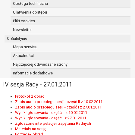
Obsługa techniczna
osoba, której dane dotyczą, wniosła
sprzeciw wobec przetwarzania
Ułatwienia dostępu
danych - do czasu ustalenia czy
Pliki cookies
prawnie uzasadnione podstawy po
Newsletter
stronie administratora są nadrzędne
wobec podstawy sprzeciwu;
O Biuletynie
prawo do przenoszenia danych na
Mapa serwisu
podstawie art. 20 RODO, w przypadku gdy
Aktualności
łącznie spełnione są następujące przesłanki:
przetwarzanie danych odbywa się na
Najczęściej odwiedzane strony
podstawie umowy zawartej z osobą,
Informacje dodatkowe
której dane dotyczą lub na podstawie
IV sesja Rady - 27.01.2011
zgody wyrażonej przez tą osobę,
przetwarzanie odbywa się w sposób
Protokół z obrad
zautomatyzowany;
Zapis audio przebiegu sesji - część II z 10.02.2011
prawo sprzeciwu wobec przetwarzania
Zapis audio przebiegu sesji - część I z 27.01.2011
danych na podstawie art. 21 RODO, wobec
Wyniki głosowania - część II z 10.02.2011
przetwarzania danych osobowych, którego
Wyniki głosowania - część I z 27.01.2011
Zgłoszone interpelacje i zapytania Radnych
podstawą prawną jest:
Materiały na sesję
niezbędność przetwarzania do
Porządek obrad