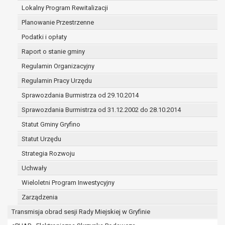
(merytorycznych), a także obowiązków i
Lokalny Program Rewitalizacji
zadań zleconych przez instytucje
Planowanie Przestrzenne
nadrzędne wobec Gminy;
Podatki i opłaty
zawarcia i realizacji umów;
ochrony żywotnych interesów osoby, której
Raport o stanie gminy
dane dotyczą, lub innej osoby fizycznej;
Regulamin Organizacyjny
wykonania zadania realizowanego w
Regulamin Pracy Urzędu
interesie publicznym lub w ramach
sprawowania władzy publicznej
Sprawozdania Burmistrza od 29.10.2014
powierzonej administratorowi;
Sprawozdania Burmistrza od 31.12.2002 do 28.10.2014
w pozostałych przypadkach dane osobowe
Statut Gminy Gryfino
przetwarzane są wyłącznie na podstawie
wcześniej udzielonej zgody w zakresie i celu
Statut Urzędu
określonym w treści zgody.
Strategia Rozwoju
W związku z przetwarzaniem danych w celu
Uchwały
wskazanym w pkt. 3, dane osobowe mogą być
udostępniane innym upoważnionym odbiorcom lub
Wieloletni Program Inwestycyjny
kategoriom odbiorców danych osobowych.
Zarządzenia
Odbiorcami mogą być:
Transmisja obrad sesji Rady Miejskiej w Gryfinie
podmioty, które przetwarzają dane