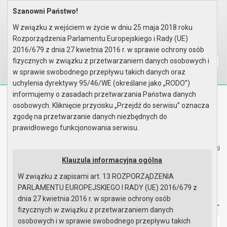
Szanowni Państwo!
Home
Organy
Rada Miejska
VI kadencja Rady Miejskiej
Sesje Rady Miejskiej
I sesja Rady - 02.12.2010, 09...
W związku z wejściem w życie w dniu 25 maja 2018 roku
Wyniki głosowania - część II z..
Rozporządzenia Parlamentu Europejskiego i Rady (UE)
Wyszukaj na stronie:
A
2016/679 z dnia 27 kwietnia 2016 r. w sprawie ochrony osób
A
A
fizycznych w związku z przetwarzaniem danych osobowych i
w sprawie swobodnego przepływu takich danych oraz
uchylenia dyrektywy 95/46/WE (określane jako „RODO”)
informujemy o zasadach przetwarzania Państwa danych
Biuletyn Informacji Publicznej
osobowych. Kliknięcie przycisku „Przejdź do serwisu” oznacza
Urząd Miasta i Gminy w Gryfinie
zgodę na przetwarzanie danych niezbędnych do
prawidłowego funkcjonowania serwisu.
Klauzula informacyjna ogólna
W związku z zapisami art. 13 ROZPORZĄDZENIA
Strona główna
Mapa serwisu
Aktualności
PARLAMENTU EUROPEJSKIEGO I RADY (UE) 2016/679 z
Redakcja
Instrukcja korzystania
Dostępność
dnia 27 kwietnia 2016 r. w sprawie ochrony osób
fizycznych w związku z przetwarzaniem danych
osobowych i w sprawie swobodnego przepływu takich
Strona główna