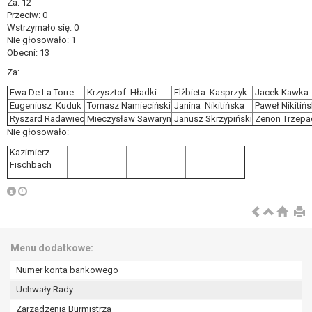
Za: 12
przetwarzanie Pani/Pana danych osobowych przez
Przeciw: 0
administratora.
Wstrzymało się: 0
Organem właściwym do wniesienia skargi jest
Nie głosowało: 1
Prezes Urzędu Ochrony Danych Osobowych.
Obecni: 13
W zależności od sfery, w której przetwarzane są
Za:
dane osobowe, podanie danych osobowych jest
Ewa De La Torre
Krzysztof Hładki
Elżbieta Kasprzyk
Jacek Kawka
dobrowolne albo jest wymogiem ustawowym lub
Eugeniusz Kuduk
Tomasz Namieciński
Janina Nikitińska
Paweł Nikitińs
umownym.
Ryszard Radawiec
Mieczysław Sawaryn
Janusz Skrzypiński
Zenon Trzepa
Pani/Pana dane nie będą poddawane
Nie głosowało:
zautomatyzowanemu podejmowaniu decyzji, w tym
Kazimierz
również profilowaniu.
Fischbach
Menu dodatkowe:
Numer konta bankowego
Uchwały Rady
Zarządzenia Burmistrza