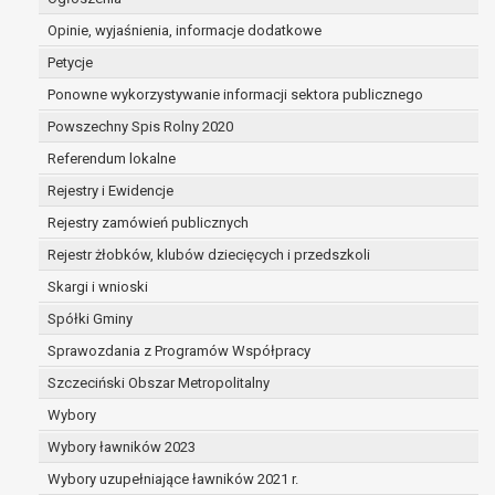
przypadku gdy:
Opinie, wyjaśnienia, informacje dodatkowe
dane nie są już niezbędne do celów, dla
których były zebrane lub w inny sposób
Petycje
przetwarzane,
Ponowne wykorzystywanie informacji sektora publicznego
osoba, której dane dotyczą, wniosła
Powszechny Spis Rolny 2020
sprzeciw wobec przetwarzania danych
osobowych,
Referendum lokalne
osoba, której dane dotyczą wycofała
Rejestry i Ewidencje
zgodę na przetwarzanie danych
Rejestry zamówień publicznych
osobowych, która jest podstawą
przetwarzania danych i nie ma innej
Rejestr żłobków, klubów dziecięcych i przedszkoli
podstawy prawnej przetwarzania
Skargi i wnioski
danych,
Spółki Gminy
dane osobowe przetwarzane są
niezgodnie z prawem,
Sprawozdania z Programów Współpracy
dane osobowe muszą być usunięte w
Szczeciński Obszar Metropolitalny
celu wywiązania się z obowiązku
Wybory
wynikającego z przepisów prawa;
Wybory ławników 2023
prawo do żądania ograniczenia
przetwarzania danych osobowych na
Wybory uzupełniające ławników 2021 r.