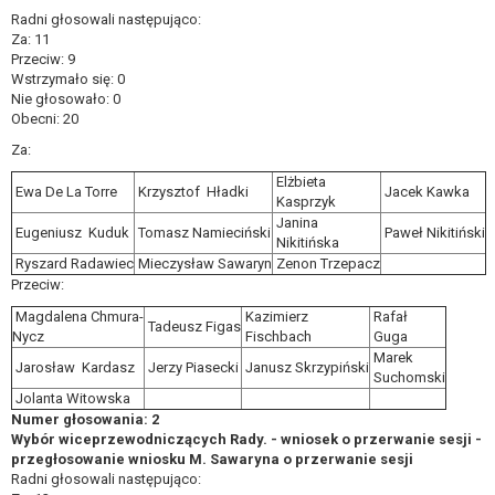
Z przyczyn związanych z Pani/Pana
Radni głosowali następująco:
szczególną sytuacją. W razie wniesienia
Za: 11
sprzeciwu, administrator nie może już
Przeciw: 9
Wstrzymało się: 0
przetwarzać tych danych osobowych, chyba
Nie głosowało: 0
że wykaże on istnienie ważnych prawnie
Obecni: 20
uzasadnionych podstaw do przetwarzania,
Za:
nadrzędnych wobec interesów, praw i
wolności osoby, której dane dotyczą, lub
Elżbieta
Ewa De La Torre
Krzysztof Hładki
Jacek Kawka
Kasprzyk
podstaw do ustalenia, dochodzenia lub obrony
Janina
roszczeń.
Eugeniusz Kuduk
Tomasz Namieciński
Paweł Nikitiński
Nikitińska
Ryszard Radawiec
Mieczysław Sawaryn
Zenon Trzepacz
Przeciw:
W przypadku gdy przetwarzanie danych osobowych
odbywa się na podstawie zgody osoby na
Magdalena Chmura-
Kazimierz
Rafał
Tadeusz Figas
przetwarzanie danych osobowych (art. 6 ust. 1 lit a
Nycz
Fischbach
Guga
Marek
RODO), przysługuje Pani/Panu prawo do cofnięcia
Jarosław Kardasz
Jerzy Piasecki
Janusz Skrzypiński
Suchomski
tej zgody w dowolnym momencie. Cofnięcie to nie
Jolanta Witowska
ma wpływu na zgodność przetwarzania, którego
Numer głosowania: 2
dokonano na podstawie zgody przed jej cofnięciem.
Wybór wiceprzewodniczących Rady. - wniosek o przerwanie sesji -
Przysługuje Pani/Panu prawo wniesienia skargi do
przegłosowanie wniosku M. Sawaryna o przerwanie sesji
Radni głosowali następująco:
organu nadzorczego na niezgodne z prawem