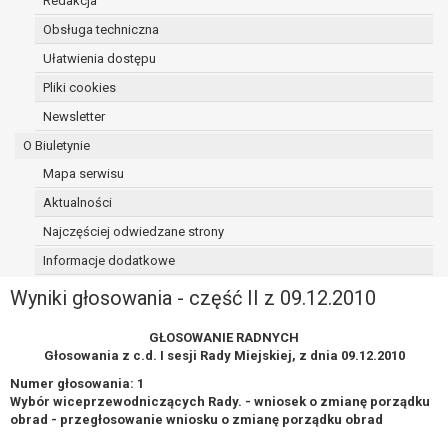
Redakcja
spełnione są następujące przesłanki:
Obsługa techniczna
przetwarzanie danych odbywa się na
Ułatwienia dostępu
podstawie umowy zawartej z osobą,
której dane dotyczą lub na podstawie
Pliki cookies
zgody wyrażonej przez tą osobę,
Newsletter
przetwarzanie odbywa się w sposób
O Biuletynie
zautomatyzowany;
prawo sprzeciwu wobec przetwarzania
Mapa serwisu
danych na podstawie art. 21 RODO, wobec
Aktualności
przetwarzania danych osobowych, którego
Najczęściej odwiedzane strony
podstawą prawną jest:
niezbędność przetwarzania do
Informacje dodatkowe
wykonania zadania realizowanego w
Wyniki głosowania - część II z 09.12.2010
interesie publicznym lub w ramach
sprawowania władzy publicznej
GŁOSOWANIE RADNYCH
powierzonej administratorowi bądź
Głosowania z c.d. I sesji Rady Miejskiej, z dnia 09.12.2010
niezbędność przetwarzania do celów
Numer głosowania: 1
wynikających z prawnie uzasadnionych
Wybór wiceprzewodniczących Rady. - wniosek o zmianę porządku
interesów realizowanych przez
obrad - przegłosowanie wniosku o zmianę porządku obrad
administratora lub przez stronę trzecią.