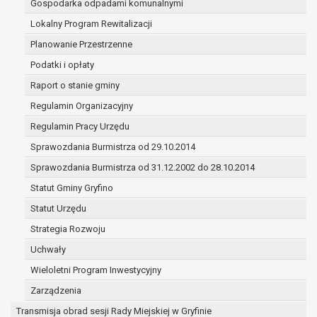
Gospodarka odpadami komunalnymi
zawarcia i realizacji umów;
ochrony żywotnych interesów osoby, której
Lokalny Program Rewitalizacji
dane dotyczą, lub innej osoby fizycznej;
Planowanie Przestrzenne
wykonania zadania realizowanego w interesie
Podatki i opłaty
publicznym lub w ramach sprawowania
Raport o stanie gminy
władzy publicznej powierzonej
administratorowi;
Regulamin Organizacyjny
w pozostałych przypadkach dane osobowe
Regulamin Pracy Urzędu
przetwarzane są wyłącznie na podstawie
Sprawozdania Burmistrza od 29.10.2014
wcześniej udzielonej zgody w zakresie i celu
określonym w treści zgody.
Sprawozdania Burmistrza od 31.12.2002 do 28.10.2014
W związku z przetwarzaniem danych w celu
Statut Gminy Gryfino
wskazanym w pkt. 3, dane osobowe mogą być
Statut Urzędu
udostępniane innym upoważnionym odbiorcom lub
kategoriom odbiorców danych osobowych.
Strategia Rozwoju
Odbiorcami mogą być:
Uchwały
podmioty, które przetwarzają dane osobowe
Wieloletni Program Inwestycyjny
w imieniu administratora na podstawie
zawartej z nim umowy powierzenia
Zarządzenia
przetwarzania danych osobowych;
Transmisja obrad sesji Rady Miejskiej w Gryfinie