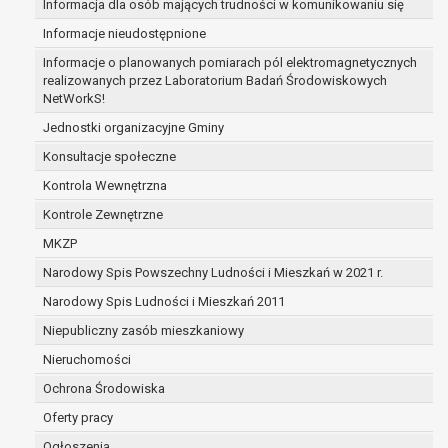
Informacja dla osób mających trudności w komunikowaniu się
Ponadto w przypadku umów o dofinansowanie dane
Informacje nieudostępnione
osobowe od momentu pozyskania przechowywane
są przez okres wynikający z umowy o
Informacje o planowanych pomiarach pól elektromagnetycznych
realizowanych przez Laboratorium Badań Środowiskowych
dofinansowanie zawartej między beneficjentem a
NetWorkS!
określoną instytucją, trwałości danego projektu i
konieczności zachowania dokumentacji projektu do
Jednostki organizacyjne Gminy
celów kontrolnych.
Konsultacje społeczne
W związku z przetwarzaniem przez administratora
Kontrola Wewnętrzna
danych osobowych przysługuje Pani/Panu:
Kontrole Zewnętrzne
prawo dostępu do treści danych oraz
otrzymywania ich kopii na podstawie art. 15
MKZP
RODO;
Narodowy Spis Powszechny Ludności i Mieszkań w 2021 r.
prawo do żądania sprostowania danych na
Narodowy Spis Ludności i Mieszkań 2011
podstawie art. 16 RODO,
w przypadku gdy:
Niepubliczny zasób mieszkaniowy
dane są nieprawidłowe lub
Nieruchomości
niekompletne;
Ochrona Środowiska
prawo do żądania usunięcia danych
osobowych (tzw. prawo do bycia
Oferty pracy
zapomnianym) na podstawie art. 17 RODO, w
Ogłoszenia