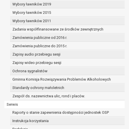
podstawie art. 18 RODO, w przypadku gdy:
Wybory ławników 2019
osoba, której dane dotyczą kwestionuje
Wybory ławników 2015
prawidłowość danych osobowych – na
okres pozwalający administratorowi
Wybory ławników 2011
sprawdzić prawidłowość tych danych,
Zadania współfinansowane ze środków zewnętrznych
przetwarzanie danych jest niezgodne z
Zamówienia publiczne od 2016 r.
prawem, a osoba, której dane dotyczą,
sprzeciwia się usunięciu danych,
Zamówienia publiczne do 2015 r.
żądając w zamian ich ograniczenia,
Zapisy audio przebiegu sesji
administrator nie potrzebuje już danych
Zapisy wideo przebiegu sesji
dla swoich celów, ale osoba, której dane
dotyczą, potrzebuje ich do ustalenia,
Ochrona sygnalistów
obrony lub dochodzenia roszczeń,
Gminna Komisja Rozwiązywania Problemów Alkoholowych
osoba, której dane dotyczą, wniosła
Standardy ochrony małoletnich
sprzeciw wobec przetwarzania danych
- do czasu ustalenia czy prawnie
Zespół ds. nazewnictwa ulic, rond i placów.
uzasadnione podstawy po stronie
Serwis
administratora są nadrzędne wobec
Raporty o stanie zapewnienia dostępności jednostek OSP
podstawy sprzeciwu;
prawo do przenoszenia danych na podstawie
Instrukcja korzystania
art. 20 RODO, w przypadku gdy łącznie