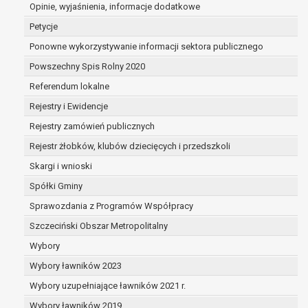
dane są nieprawidłowe lub
Opinie, wyjaśnienia, informacje dodatkowe
niekompletne;
Petycje
prawo do żądania usunięcia danych
Ponowne wykorzystywanie informacji sektora publicznego
osobowych (tzw. prawo do bycia
Powszechny Spis Rolny 2020
zapomnianym) na podstawie art. 17 RODO,
w przypadku gdy:
Referendum lokalne
dane nie są już niezbędne do celów,
Rejestry i Ewidencje
dla których były zebrane lub w inny
Rejestry zamówień publicznych
sposób przetwarzane,
osoba, której dane dotyczą, wniosła
Rejestr żłobków, klubów dziecięcych i przedszkoli
sprzeciw wobec przetwarzania
Skargi i wnioski
danych osobowych,
Spółki Gminy
osoba, której dane dotyczą wycofała
zgodę na przetwarzanie danych
Sprawozdania z Programów Współpracy
osobowych, która jest podstawą
Szczeciński Obszar Metropolitalny
przetwarzania danych i nie ma innej
Wybory
podstawy prawnej przetwarzania
danych,
Wybory ławników 2023
dane osobowe przetwarzane są
Wybory uzupełniające ławników 2021 r.
niezgodnie z prawem,
Wybory ławników 2019