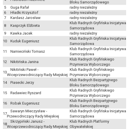
wykonania zadania realizowanego w
Bloku Samorządowego
5
Guga Rafał
radny niezależny
interesie publicznym lub w ramach
6
Hładki Krzysztof
radny niezależny
sprawowania władzy publicznej
7
Kardasz Jarosław
radny niezależny
powierzonej administratorowi bądź
Klub Radnych Gryfińska Inicjatywa
8
Kasprzyk Elżbieta
niezbędność przetwarzania do celów
Samorządowa
9
Kawka Jacek
radny niezależny
wynikających z prawnie
Klub Radnych Gryfińska Inicjatywa
uzasadnionych interesów
10
Kuduk Eugeniusz
Samorządowa
realizowanych przez administratora
Klub Radnych Gryfińska Inicjatywa
11
Namieciński Tomasz
lub przez stronę trzecią.
Samorządowa
Z przyczyn związanych z Pani/Pana
Klub Radnych Gryfińskiego
12
Nikitińska Janina
Przymierza Wyborczego
szczególną sytuacją. W razie wniesienia
Nikitiński Paweł -
Klub Radnych Gryfińskiego
sprzeciwu, administrator nie może już
13
Wiceprzewodniczący Rady Miejskiej
Przymierza Wyborczego
przetwarzać tych danych osobowych, chyba
Klub Radnych Bezpartyjnego
14
Piasecki Jerzy
że wykaże on istnienie ważnych prawnie
Bloku Samorządowego
Klub Radnych Gryfińskiego
uzasadnionych podstaw do przetwarzania,
15
Radawiec Ryszard
Przymierza Wyborczego
nadrzędnych wobec interesów, praw i
Klub Radnych Bezpartyjnego
16
Robak Eugeniusz
wolności osoby, której dane dotyczą, lub
Bloku Samorządowego
podstaw do ustalenia, dochodzenia lub
Sawaryn Mieczysław -
Klub Radnych Gryfińska Inicjatywa
17
obrony roszczeń.
Przewodniczący Rady Miejskiej
Samorządowa
Skrzypiński Janusz -
Klub Radnych Platformy
18
Wiceprzewodniczący Rady Miejskiej
Obywatelskiej