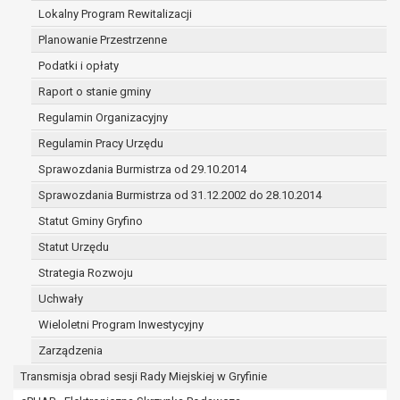
(merytorycznych), a także obowiązków i
Lokalny Program Rewitalizacji
zadań zleconych przez instytucje
Planowanie Przestrzenne
nadrzędne wobec Gminy;
Podatki i opłaty
zawarcia i realizacji umów;
ochrony żywotnych interesów osoby, której
Raport o stanie gminy
dane dotyczą, lub innej osoby fizycznej;
Regulamin Organizacyjny
wykonania zadania realizowanego w
Regulamin Pracy Urzędu
interesie publicznym lub w ramach
sprawowania władzy publicznej
Sprawozdania Burmistrza od 29.10.2014
powierzonej administratorowi;
Sprawozdania Burmistrza od 31.12.2002 do 28.10.2014
w pozostałych przypadkach dane osobowe
Statut Gminy Gryfino
przetwarzane są wyłącznie na podstawie
wcześniej udzielonej zgody w zakresie i celu
Statut Urzędu
określonym w treści zgody.
Strategia Rozwoju
W związku z przetwarzaniem danych w celu
Uchwały
wskazanym w pkt. 3, dane osobowe mogą być
udostępniane innym upoważnionym odbiorcom lub
Wieloletni Program Inwestycyjny
kategoriom odbiorców danych osobowych.
Zarządzenia
Odbiorcami mogą być:
Transmisja obrad sesji Rady Miejskiej w Gryfinie
podmioty, które przetwarzają dane