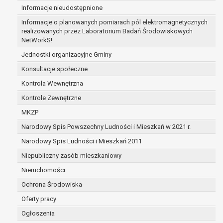
Informacje nieudostępnione
zabezpieczenia ewentualnych roszczeń, a w
przypadku wyrażenia zgody na przetwarzanie
Informacje o planowanych pomiarach pól elektromagnetycznych
danych po zakończeniu i rozliczeniu umowy, do
realizowanych przez Laboratorium Badań Środowiskowych
NetWorkS!
czasu wycofania tej zgody.
Ponadto w przypadku umów o dofinansowanie
Jednostki organizacyjne Gminy
dane osobowe od momentu pozyskania
Konsultacje społeczne
przechowywane są przez okres wynikający z
Kontrola Wewnętrzna
umowy o dofinansowanie zawartej między
beneficjentem a określoną instytucją, trwałości
Kontrole Zewnętrzne
danego projektu i konieczności zachowania
MKZP
dokumentacji projektu do celów kontrolnych.
Narodowy Spis Powszechny Ludności i Mieszkań w 2021 r.
W związku z przetwarzaniem przez
administratora danych osobowych przysługuje
Narodowy Spis Ludności i Mieszkań 2011
Pani/Panu:
Niepubliczny zasób mieszkaniowy
prawo dostępu do treści danych oraz
Nieruchomości
otrzymywania ich kopii na podstawie art. 15
RODO;
Ochrona Środowiska
prawo do żądania sprostowania danych na
Oferty pracy
podstawie art. 16 RODO,
Ogłoszenia
w przypadku gdy: