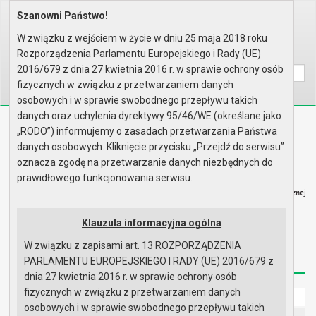
Szanowni Państwo!
Home
Organy
Rada Miejska
VI kadencja Rady Miejskiej
Skład osobowy Rady Miejskiej
W związku z wejściem w życie w dniu 25 maja 2018 roku
Rozporządzenia Parlamentu Europejskiego i Rady (UE)
Wyszukaj na stronie:
A
A
A
2016/679 z dnia 27 kwietnia 2016 r. w sprawie ochrony osób
fizycznych w związku z przetwarzaniem danych
osobowych i w sprawie swobodnego przepływu takich
danych oraz uchylenia dyrektywy 95/46/WE (określane jako
Biuletyn Informacji Publicznej
„RODO”) informujemy o zasadach przetwarzania Państwa
Urząd Miasta i Gminy w Gryfinie
danych osobowych. Kliknięcie przycisku „Przejdź do serwisu”
oznacza zgodę na przetwarzanie danych niezbędnych do
prawidłowego funkcjonowania serwisu.
Klauzula informacyjna ogólna
Strona główna
Mapa serwisu
Aktualności
W związku z zapisami art. 13 ROZPORZĄDZENIA
Redakcja
Instrukcja korzystania
Dostępność
PARLAMENTU EUROPEJSKIEGO I RADY (UE) 2016/679 z
dnia 27 kwietnia 2016 r. w sprawie ochrony osób
fizycznych w związku z przetwarzaniem danych
Strona główna
osobowych i w sprawie swobodnego przepływu takich