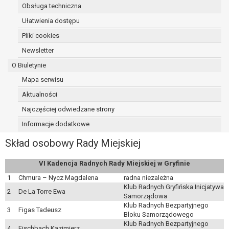
Obsługa techniczna
osoba, której dane dotyczą, wniosła
sprzeciw wobec przetwarzania
Ułatwienia dostępu
danych - do czasu ustalenia czy
Pliki cookies
prawnie uzasadnione podstawy po
Newsletter
stronie administratora są nadrzędne
wobec podstawy sprzeciwu;
O Biuletynie
prawo do przenoszenia danych na
Mapa serwisu
podstawie art. 20 RODO, w przypadku gdy
Aktualności
łącznie spełnione są następujące przesłanki:
przetwarzanie danych odbywa się na
Najczęściej odwiedzane strony
podstawie umowy zawartej z osobą,
Informacje dodatkowe
której dane dotyczą lub na podstawie
Skład osobowy Rady Miejskiej
zgody wyrażonej przez tą osobę,
przetwarzanie odbywa się w sposób
VI Kadencja Radnych Rady Miejskiej w Gryfinie
zautomatyzowany;
prawo sprzeciwu wobec przetwarzania
1
Chmura – Nycz Magdalena
radna niezależna
Klub Radnych Gryfińska Inicjatywa
danych na podstawie art. 21 RODO, wobec
2
De La Torre Ewa
Samorządowa
przetwarzania danych osobowych, którego
Klub Radnych Bezpartyjnego
3
Figas Tadeusz
podstawą prawną jest:
Bloku Samorządowego
niezbędność przetwarzania do
Klub Radnych Bezpartyjnego
4
Fischbach Kazimierz