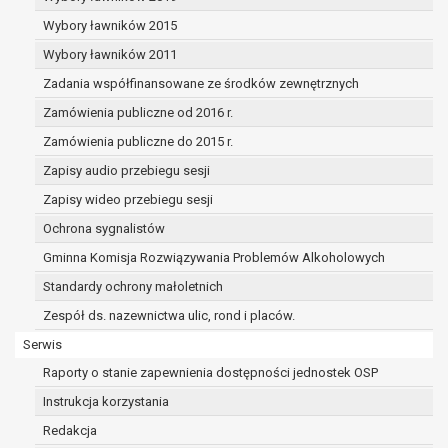
dane osobowe muszą być usunięte w
celu wywiązania się z obowiązku
Wybory ławników 2015
wynikającego z przepisów prawa;
Wybory ławników 2011
prawo do żądania ograniczenia
Zadania współfinansowane ze środków zewnętrznych
przetwarzania danych osobowych na
podstawie art. 18 RODO, w przypadku gdy:
Zamówienia publiczne od 2016 r.
osoba, której dane dotyczą
Zamówienia publiczne do 2015 r.
kwestionuje prawidłowość danych
Zapisy audio przebiegu sesji
osobowych – na okres pozwalający
administratorowi sprawdzić
Zapisy wideo przebiegu sesji
prawidłowość tych danych,
Ochrona sygnalistów
przetwarzanie danych jest niezgodne
Gminna Komisja Rozwiązywania Problemów Alkoholowych
z prawem, a osoba, której dane
Standardy ochrony małoletnich
dotyczą, sprzeciwia się usunięciu
danych, żądając w zamian ich
Zespół ds. nazewnictwa ulic, rond i placów.
ograniczenia,
Serwis
administrator nie potrzebuje już
Raporty o stanie zapewnienia dostępności jednostek OSP
danych dla swoich celów, ale osoba,
której dane dotyczą, potrzebuje ich do
Instrukcja korzystania
ustalenia, obrony lub dochodzenia
Redakcja
roszczeń,