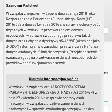
Szanowni Państwo!
Home
Organy
Rada Miejska
V kadencja Rady Miejskiej
Sesje Rady Miejskiej
LVI sesja Rady - 21.10.2010
W związku z wejściem w życie w dniu 25 maja 2018 roku
Protokół z obrad
Rozporządzenia Parlamentu Europejskiego i Rady (UE)
Wyszukaj na stronie:
A
2016/679 z dnia 27 kwietnia 2016 r. w sprawie ochrony osób
A
A
fizycznych w związku z przetwarzaniem danych
osobowych i w sprawie swobodnego przepływu takich
danych oraz uchylenia dyrektywy 95/46/WE (określane jako
„RODO”) informujemy o zasadach przetwarzania Państwa
Biuletyn Informacji Publicznej
danych osobowych. Kliknięcie przycisku „Przejdź do serwisu”
Urząd Miasta i Gminy w Gryfinie
oznacza zgodę na przetwarzanie danych niezbędnych do
prawidłowego funkcjonowania serwisu.
Klauzula informacyjna ogólna
W związku z zapisami art. 13 ROZPORZĄDZENIA
Strona główna
Mapa serwisu
Aktualności
PARLAMENTU EUROPEJSKIEGO I RADY (UE) 2016/679 z
Redakcja
Instrukcja korzystania
Dostępność
dnia 27 kwietnia 2016 r. w sprawie ochrony osób
fizycznych w związku z przetwarzaniem danych
osobowych i w sprawie swobodnego przepływu takich
Strona główna