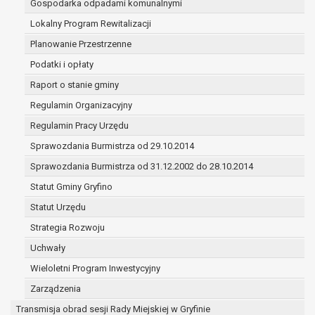
Gospodarka odpadami komunalnymi
(merytorycznych), a także obowiązków i
zadań zleconych przez instytucje
Lokalny Program Rewitalizacji
nadrzędne wobec Gminy;
Planowanie Przestrzenne
zawarcia i realizacji umów;
Podatki i opłaty
ochrony żywotnych interesów osoby, której
Raport o stanie gminy
dane dotyczą, lub innej osoby fizycznej;
wykonania zadania realizowanego w
Regulamin Organizacyjny
interesie publicznym lub w ramach
Regulamin Pracy Urzędu
sprawowania władzy publicznej
Sprawozdania Burmistrza od 29.10.2014
powierzonej administratorowi;
w pozostałych przypadkach dane osobowe
Sprawozdania Burmistrza od 31.12.2002 do 28.10.2014
przetwarzane są wyłącznie na podstawie
Statut Gminy Gryfino
wcześniej udzielonej zgody w zakresie i celu
Statut Urzędu
określonym w treści zgody.
W związku z przetwarzaniem danych w celu
Strategia Rozwoju
wskazanym w pkt. 3, dane osobowe mogą być
Uchwały
udostępniane innym upoważnionym odbiorcom lub
Wieloletni Program Inwestycyjny
kategoriom odbiorców danych osobowych.
Odbiorcami mogą być:
Zarządzenia
podmioty, które przetwarzają dane
Transmisja obrad sesji Rady Miejskiej w Gryfinie