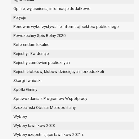
dane są nieprawidłowe lub
Opinie, wyjaśnienia, informacje dodatkowe
niekompletne;
prawo do żądania usunięcia danych
Petycje
osobowych (tzw. prawo do bycia
Ponowne wykorzystywanie informacji sektora publicznego
zapomnianym) na podstawie art. 17 RODO,
Powszechny Spis Rolny 2020
w przypadku gdy:
dane nie są już niezbędne do celów,
Referendum lokalne
dla których były zebrane lub w inny
Rejestry i Ewidencje
sposób przetwarzane,
Rejestry zamówień publicznych
osoba, której dane dotyczą, wniosła
sprzeciw wobec przetwarzania
Rejestr żłobków, klubów dziecięcych i przedszkoli
danych osobowych,
Skargi i wnioski
osoba, której dane dotyczą wycofała
Spółki Gminy
zgodę na przetwarzanie danych
osobowych, która jest podstawą
Sprawozdania z Programów Współpracy
przetwarzania danych i nie ma innej
Szczeciński Obszar Metropolitalny
podstawy prawnej przetwarzania
Wybory
danych,
Wybory ławników 2023
dane osobowe przetwarzane są
niezgodnie z prawem,
Wybory uzupełniające ławników 2021 r.