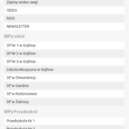
Zapisy wideo sesji
W przypadku gdy przetwarzanie danych
osobowych odbywa się na podstawie zgody osoby
CEIDG
na przetwarzanie danych osobowych (art. 6 ust. 1
RIOS
lit a RODO), przysługuje Pani/Panu prawo do
NEWSLETTER
cofnięcia tej zgody w dowolnym momencie.
Cofnięcie to nie ma wpływu na zgodność
BIPy szkół
przetwarzania, którego dokonano na podstawie
SP Nr 1 w Gryfinie
zgody przed jej cofnięciem.
Przysługuje Pani/Panu prawo wniesienia skargi do
SP Nr 2 w Gryfinie
organu nadzorczego na niezgodne z prawem
SP Nr 3 w Gryfinie
przetwarzanie Pani/Pana danych osobowych
Szkoła Muzyczna w Gryfinie
przez administratora.
SP w Chwarstnicy
Organem właściwym do wniesienia skargi jest
Prezes Urzędu Ochrony Danych Osobowych.
SP w Gardnie
W zależności od sfery, w której przetwarzane są
SP w Radziszewie
dane osobowe, podanie danych osobowych jest
SP w Żabnicy
dobrowolne albo jest wymogiem ustawowym lub
umownym.
BIPy Przedszkoli
Pani/Pana dane nie będą poddawane
Przedszkole Nr 1
zautomatyzowanemu podejmowaniu decyzji, w
Przedszkole Nr 2