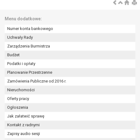
wykonania zadania realizowanego w
interesie publicznym lub w ramach
sprawowania władzy publicznej
Menu dodatkowe:
powierzonej administratorowi bądź
Numer konta bankowego
niezbędność przetwarzania do celów
wynikających z prawnie
Uchwały Rady
uzasadnionych interesów
Zarządzenia Burmistrza
realizowanych przez administratora
Budżet
lub przez stronę trzecią.
Podatki i opłaty
Z przyczyn związanych z Pani/Pana
szczególną sytuacją. W razie wniesienia
Planowanie Przestrzenne
sprzeciwu, administrator nie może już
Zamówienia Publiczne od 2016 r.
przetwarzać tych danych osobowych, chyba
Nieruchomości
że wykaże on istnienie ważnych prawnie
uzasadnionych podstaw do przetwarzania,
Oferty pracy
nadrzędnych wobec interesów, praw i
Ogłoszenia
wolności osoby, której dane dotyczą, lub
Jak załatwić sprawę
podstaw do ustalenia, dochodzenia lub
Kontakt z radnymi
obrony roszczeń.
Zapisy audio sesji