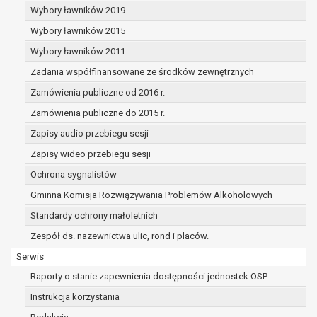
dane osobowe muszą być usunięte w
Wybory ławników 2019
celu wywiązania się z obowiązku
Wybory ławników 2015
wynikającego z przepisów prawa;
prawo do żądania ograniczenia
Wybory ławników 2011
przetwarzania danych osobowych na
Zadania współfinansowane ze środków zewnętrznych
podstawie art. 18 RODO, w przypadku gdy:
Zamówienia publiczne od 2016 r.
osoba, której dane dotyczą
kwestionuje prawidłowość danych
Zamówienia publiczne do 2015 r.
osobowych – na okres pozwalający
Zapisy audio przebiegu sesji
administratorowi sprawdzić
Zapisy wideo przebiegu sesji
prawidłowość tych danych,
przetwarzanie danych jest niezgodne
Ochrona sygnalistów
z prawem, a osoba, której dane
Gminna Komisja Rozwiązywania Problemów Alkoholowych
dotyczą, sprzeciwia się usunięciu
Standardy ochrony małoletnich
danych, żądając w zamian ich
ograniczenia,
Zespół ds. nazewnictwa ulic, rond i placów.
administrator nie potrzebuje już
Serwis
danych dla swoich celów, ale osoba,
Raporty o stanie zapewnienia dostępności jednostek OSP
której dane dotyczą, potrzebuje ich do
ustalenia, obrony lub dochodzenia
Instrukcja korzystania
roszczeń,