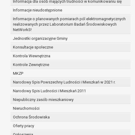
Informacja dla osób mających trudności w komunikowaniu się
zabezpieczenia ewentualnych roszczeń, a w
Informacje nieudostępnione
przypadku wyrażenia zgody na przetwarzanie
danych po zakończeniu i rozliczeniu umowy, do
Informacje o planowanych pomiarach pól elektromagnetycznych
realizowanych przez Laboratorium Badań Środowiskowych
czasu wycofania tej zgody.
NetWorkS!
Ponadto w przypadku umów o dofinansowanie
dane osobowe od momentu pozyskania
Jednostki organizacyjne Gminy
przechowywane są przez okres wynikający z
Konsultacje społeczne
umowy o dofinansowanie zawartej między
Kontrola Wewnętrzna
beneficjentem a określoną instytucją, trwałości
Kontrole Zewnętrzne
danego projektu i konieczności zachowania
dokumentacji projektu do celów kontrolnych.
MKZP
W związku z przetwarzaniem przez
Narodowy Spis Powszechny Ludności i Mieszkań w 2021 r.
administratora danych osobowych przysługuje
Narodowy Spis Ludności i Mieszkań 2011
Pani/Panu:
prawo dostępu do treści danych oraz
Niepubliczny zasób mieszkaniowy
otrzymywania ich kopii na podstawie art. 15
Nieruchomości
RODO;
Ochrona Środowiska
prawo do żądania sprostowania danych na
podstawie art. 16 RODO,
Oferty pracy
w przypadku gdy:
Ogłoszenia