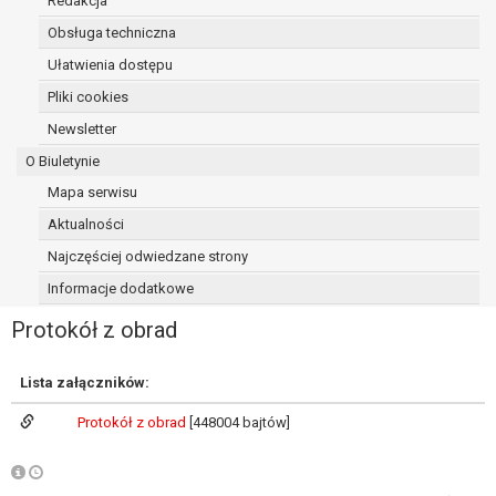
Redakcja
osoba, której dane dotyczą, wniosła
Obsługa techniczna
sprzeciw wobec przetwarzania
Ułatwienia dostępu
danych - do czasu ustalenia czy
prawnie uzasadnione podstawy po
Pliki cookies
stronie administratora są nadrzędne
Newsletter
wobec podstawy sprzeciwu;
O Biuletynie
prawo do przenoszenia danych na
podstawie art. 20 RODO, w przypadku gdy
Mapa serwisu
łącznie spełnione są następujące przesłanki:
Aktualności
przetwarzanie danych odbywa się na
Najczęściej odwiedzane strony
podstawie umowy zawartej z osobą,
której dane dotyczą lub na podstawie
Informacje dodatkowe
zgody wyrażonej przez tą osobę,
Protokół z obrad
przetwarzanie odbywa się w sposób
zautomatyzowany;
prawo sprzeciwu wobec przetwarzania
Lista załączników:
danych na podstawie art. 21 RODO, wobec
Protokół z obrad
[448004 bajtów]
przetwarzania danych osobowych, którego
podstawą prawną jest:
niezbędność przetwarzania do