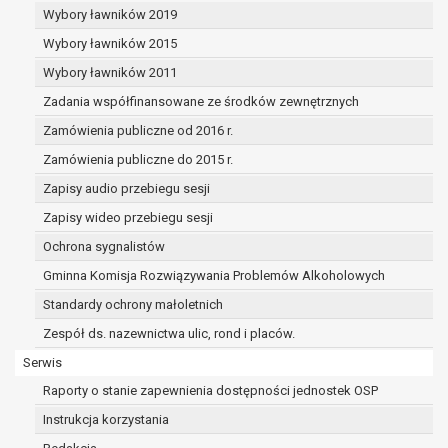
dane osobowe muszą być usunięte w
Wybory ławników 2019
celu wywiązania się z obowiązku
Wybory ławników 2015
wynikającego z przepisów prawa;
prawo do żądania ograniczenia
Wybory ławników 2011
przetwarzania danych osobowych na
Zadania współfinansowane ze środków zewnętrznych
podstawie art. 18 RODO, w przypadku gdy:
Zamówienia publiczne od 2016 r.
osoba, której dane dotyczą
kwestionuje prawidłowość danych
Zamówienia publiczne do 2015 r.
osobowych – na okres pozwalający
Zapisy audio przebiegu sesji
administratorowi sprawdzić
Zapisy wideo przebiegu sesji
prawidłowość tych danych,
przetwarzanie danych jest niezgodne
Ochrona sygnalistów
z prawem, a osoba, której dane
Gminna Komisja Rozwiązywania Problemów Alkoholowych
dotyczą, sprzeciwia się usunięciu
Standardy ochrony małoletnich
danych, żądając w zamian ich
ograniczenia,
Zespół ds. nazewnictwa ulic, rond i placów.
administrator nie potrzebuje już
Serwis
danych dla swoich celów, ale osoba,
Raporty o stanie zapewnienia dostępności jednostek OSP
której dane dotyczą, potrzebuje ich do
ustalenia, obrony lub dochodzenia
Instrukcja korzystania
roszczeń,