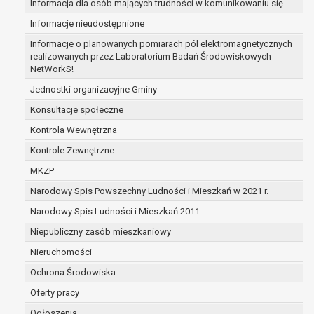
Informacja dla osób mających trudności w komunikowaniu się
zabezpieczenia ewentualnych roszczeń, a w
Informacje nieudostępnione
przypadku wyrażenia zgody na przetwarzanie
danych po zakończeniu i rozliczeniu umowy, do
Informacje o planowanych pomiarach pól elektromagnetycznych
realizowanych przez Laboratorium Badań Środowiskowych
czasu wycofania tej zgody.
NetWorkS!
Ponadto w przypadku umów o dofinansowanie
dane osobowe od momentu pozyskania
Jednostki organizacyjne Gminy
przechowywane są przez okres wynikający z
Konsultacje społeczne
umowy o dofinansowanie zawartej między
Kontrola Wewnętrzna
beneficjentem a określoną instytucją, trwałości
Kontrole Zewnętrzne
danego projektu i konieczności zachowania
dokumentacji projektu do celów kontrolnych.
MKZP
W związku z przetwarzaniem przez
Narodowy Spis Powszechny Ludności i Mieszkań w 2021 r.
administratora danych osobowych przysługuje
Narodowy Spis Ludności i Mieszkań 2011
Pani/Panu:
prawo dostępu do treści danych oraz
Niepubliczny zasób mieszkaniowy
otrzymywania ich kopii na podstawie art. 15
Nieruchomości
RODO;
Ochrona Środowiska
prawo do żądania sprostowania danych na
podstawie art. 16 RODO,
Oferty pracy
w przypadku gdy:
Ogłoszenia