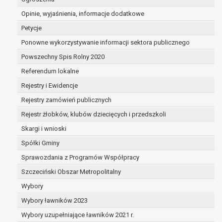
dane są nieprawidłowe lub
Opinie, wyjaśnienia, informacje dodatkowe
niekompletne;
prawo do żądania usunięcia danych
Petycje
osobowych (tzw. prawo do bycia
Ponowne wykorzystywanie informacji sektora publicznego
zapomnianym) na podstawie art. 17 RODO,
Powszechny Spis Rolny 2020
w przypadku gdy:
dane nie są już niezbędne do celów,
Referendum lokalne
dla których były zebrane lub w inny
Rejestry i Ewidencje
sposób przetwarzane,
Rejestry zamówień publicznych
osoba, której dane dotyczą, wniosła
sprzeciw wobec przetwarzania
Rejestr żłobków, klubów dziecięcych i przedszkoli
danych osobowych,
Skargi i wnioski
osoba, której dane dotyczą wycofała
Spółki Gminy
zgodę na przetwarzanie danych
osobowych, która jest podstawą
Sprawozdania z Programów Współpracy
przetwarzania danych i nie ma innej
Szczeciński Obszar Metropolitalny
podstawy prawnej przetwarzania
Wybory
danych,
Wybory ławników 2023
dane osobowe przetwarzane są
niezgodnie z prawem,
Wybory uzupełniające ławników 2021 r.