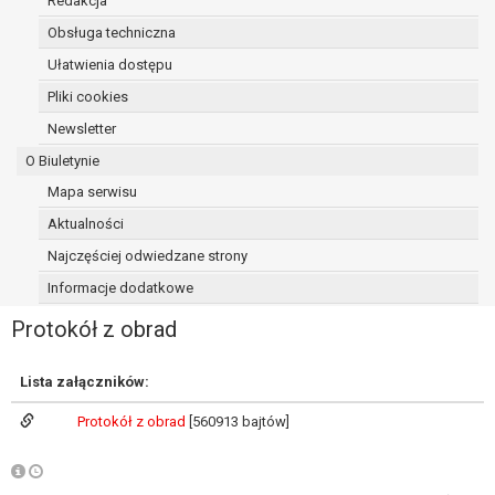
Redakcja
osoba, której dane dotyczą, wniosła
Obsługa techniczna
sprzeciw wobec przetwarzania
Ułatwienia dostępu
danych - do czasu ustalenia czy
prawnie uzasadnione podstawy po
Pliki cookies
stronie administratora są nadrzędne
Newsletter
wobec podstawy sprzeciwu;
O Biuletynie
prawo do przenoszenia danych na
podstawie art. 20 RODO, w przypadku gdy
Mapa serwisu
łącznie spełnione są następujące przesłanki:
Aktualności
przetwarzanie danych odbywa się na
Najczęściej odwiedzane strony
podstawie umowy zawartej z osobą,
której dane dotyczą lub na podstawie
Informacje dodatkowe
zgody wyrażonej przez tą osobę,
Protokół z obrad
przetwarzanie odbywa się w sposób
zautomatyzowany;
prawo sprzeciwu wobec przetwarzania
Lista załączników:
danych na podstawie art. 21 RODO, wobec
Protokół z obrad
[560913 bajtów]
przetwarzania danych osobowych, którego
podstawą prawną jest:
niezbędność przetwarzania do