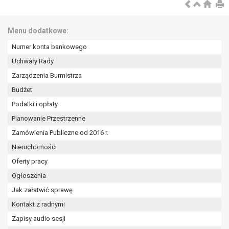
wykonania zadania realizowanego w
interesie publicznym lub w ramach
sprawowania władzy publicznej
Menu dodatkowe:
powierzonej administratorowi bądź
Numer konta bankowego
niezbędność przetwarzania do celów
wynikających z prawnie
Uchwały Rady
uzasadnionych interesów
Zarządzenia Burmistrza
realizowanych przez administratora
Budżet
lub przez stronę trzecią.
Podatki i opłaty
Z przyczyn związanych z Pani/Pana
szczególną sytuacją. W razie wniesienia
Planowanie Przestrzenne
sprzeciwu, administrator nie może już
Zamówienia Publiczne od 2016 r.
przetwarzać tych danych osobowych, chyba
Nieruchomości
że wykaże on istnienie ważnych prawnie
uzasadnionych podstaw do przetwarzania,
Oferty pracy
nadrzędnych wobec interesów, praw i
Ogłoszenia
wolności osoby, której dane dotyczą, lub
Jak załatwić sprawę
podstaw do ustalenia, dochodzenia lub
Kontakt z radnymi
obrony roszczeń.
Zapisy audio sesji