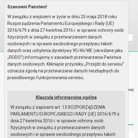
Szanowni Państwo!
Home
Organy
Rada Miejska
V kadencja Rady Miejskiej
Sesje Rady Miejskiej
LII sesja Rady - 22.04.2010 or..
W związku z wejściem w życie w dniu 25 maja 2018 roku
Protokół z obrad
Rozporządzenia Parlamentu Europejskiego i Rady (UE)
Wyszukaj na stronie:
A
2016/679 z dnia 27 kwietnia 2016 r. w sprawie ochrony osób
A
A
fizycznych w związku z przetwarzaniem danych
osobowych i w sprawie swobodnego przepływu takich
danych oraz uchylenia dyrektywy 95/46/WE (określane jako
„RODO”) informujemy o zasadach przetwarzania Państwa
Biuletyn Informacji Publicznej
danych osobowych. Kliknięcie przycisku „Przejdź do serwisu”
Urząd Miasta i Gminy w Gryfinie
oznacza zgodę na przetwarzanie danych niezbędnych do
prawidłowego funkcjonowania serwisu.
Klauzula informacyjna ogólna
W związku z zapisami art. 13 ROZPORZĄDZENIA
Strona główna
Mapa serwisu
Aktualności
PARLAMENTU EUROPEJSKIEGO I RADY (UE) 2016/679 z
Redakcja
Instrukcja korzystania
Dostępność
dnia 27 kwietnia 2016 r. w sprawie ochrony osób
fizycznych w związku z przetwarzaniem danych
osobowych i w sprawie swobodnego przepływu takich
Strona główna