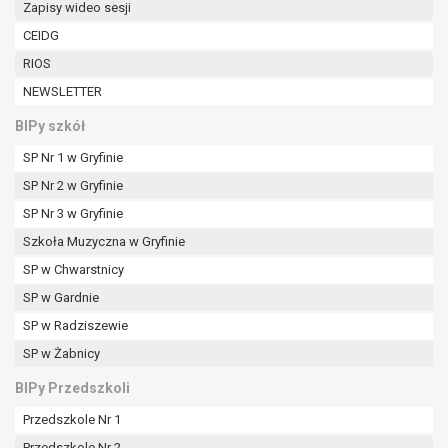
Zapisy wideo sesji
W przypadku gdy przetwarzanie danych
osobowych odbywa się na podstawie zgody osoby
CEIDG
na przetwarzanie danych osobowych (art. 6 ust. 1
RIOS
lit a RODO), przysługuje Pani/Panu prawo do
NEWSLETTER
cofnięcia tej zgody w dowolnym momencie.
Cofnięcie to nie ma wpływu na zgodność
BIPy szkół
przetwarzania, którego dokonano na podstawie
SP Nr 1 w Gryfinie
zgody przed jej cofnięciem.
Przysługuje Pani/Panu prawo wniesienia skargi do
SP Nr 2 w Gryfinie
organu nadzorczego na niezgodne z prawem
SP Nr 3 w Gryfinie
przetwarzanie Pani/Pana danych osobowych
Szkoła Muzyczna w Gryfinie
przez administratora.
SP w Chwarstnicy
Organem właściwym do wniesienia skargi jest
Prezes Urzędu Ochrony Danych Osobowych.
SP w Gardnie
W zależności od sfery, w której przetwarzane są
SP w Radziszewie
dane osobowe, podanie danych osobowych jest
SP w Żabnicy
dobrowolne albo jest wymogiem ustawowym lub
umownym.
BIPy Przedszkoli
Pani/Pana dane nie będą poddawane
Przedszkole Nr 1
zautomatyzowanemu podejmowaniu decyzji, w
Przedszkole Nr 2