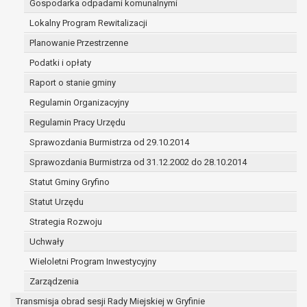
Gospodarka odpadami komunalnymi
(merytorycznych), a także obowiązków i
zadań zleconych przez instytucje
Lokalny Program Rewitalizacji
nadrzędne wobec Gminy;
Planowanie Przestrzenne
zawarcia i realizacji umów;
Podatki i opłaty
ochrony żywotnych interesów osoby, której
Raport o stanie gminy
dane dotyczą, lub innej osoby fizycznej;
wykonania zadania realizowanego w
Regulamin Organizacyjny
interesie publicznym lub w ramach
Regulamin Pracy Urzędu
sprawowania władzy publicznej
Sprawozdania Burmistrza od 29.10.2014
powierzonej administratorowi;
w pozostałych przypadkach dane osobowe
Sprawozdania Burmistrza od 31.12.2002 do 28.10.2014
przetwarzane są wyłącznie na podstawie
Statut Gminy Gryfino
wcześniej udzielonej zgody w zakresie i celu
Statut Urzędu
określonym w treści zgody.
W związku z przetwarzaniem danych w celu
Strategia Rozwoju
wskazanym w pkt. 3, dane osobowe mogą być
Uchwały
udostępniane innym upoważnionym odbiorcom lub
Wieloletni Program Inwestycyjny
kategoriom odbiorców danych osobowych.
Odbiorcami mogą być:
Zarządzenia
podmioty, które przetwarzają dane
Transmisja obrad sesji Rady Miejskiej w Gryfinie