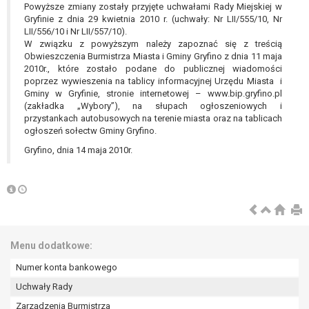
wykonania zadania realizowanego w
Powyższe zmiany zostały przyjęte uchwałami Rady Miejskiej w
Gryfinie z dnia 29 kwietnia 2010 r. (uchwały: Nr LII/555/10, Nr
interesie publicznym lub w ramach
LII/556/10 i Nr LII/557/10).
sprawowania władzy publicznej
W związku z powyższym należy zapoznać się z treścią
powierzonej administratorowi bądź
Obwieszczenia Burmistrza Miasta i Gminy Gryfino z dnia 11 maja
niezbędność przetwarzania do celów
2010r., które zostało podane do publicznej wiadomości
wynikających z prawnie
poprzez wywieszenia na tablicy informacyjnej Urzędu Miasta i
Gminy w Gryfinie, stronie internetowej – www.bip.gryfino.pl
uzasadnionych interesów
(zakładka „Wybory”), na słupach ogłoszeniowych i
realizowanych przez administratora
przystankach autobusowych na terenie miasta oraz na tablicach
lub przez stronę trzecią.
ogłoszeń sołectw Gminy Gryfino.
Z przyczyn związanych z Pani/Pana
Gryfino, dnia 14 maja 2010r.
szczególną sytuacją. W razie wniesienia
sprzeciwu, administrator nie może już
przetwarzać tych danych osobowych, chyba
że wykaże on istnienie ważnych prawnie
uzasadnionych podstaw do przetwarzania,
nadrzędnych wobec interesów, praw i
Menu dodatkowe:
wolności osoby, której dane dotyczą, lub
podstaw do ustalenia, dochodzenia lub
Numer konta bankowego
obrony roszczeń.
Uchwały Rady
Zarządzenia Burmistrza