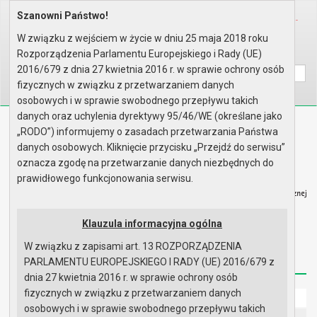
Szanowni Państwo!
Home
Informacje
Wybory
Wybory Prezydenta Rzeczypospol..
Komunikat Burmistrza Miasta i..
W związku z wejściem w życie w dniu 25 maja 2018 roku
Rozporządzenia Parlamentu Europejskiego i Rady (UE)
Wyszukaj na stronie:
A
A
A
2016/679 z dnia 27 kwietnia 2016 r. w sprawie ochrony osób
fizycznych w związku z przetwarzaniem danych
osobowych i w sprawie swobodnego przepływu takich
danych oraz uchylenia dyrektywy 95/46/WE (określane jako
Biuletyn Informacji Publicznej
„RODO”) informujemy o zasadach przetwarzania Państwa
Urząd Miasta i Gminy w Gryfinie
danych osobowych. Kliknięcie przycisku „Przejdź do serwisu”
oznacza zgodę na przetwarzanie danych niezbędnych do
prawidłowego funkcjonowania serwisu.
Klauzula informacyjna ogólna
Strona główna
Mapa serwisu
Aktualności
W związku z zapisami art. 13 ROZPORZĄDZENIA
Redakcja
Instrukcja korzystania
Dostępność
PARLAMENTU EUROPEJSKIEGO I RADY (UE) 2016/679 z
dnia 27 kwietnia 2016 r. w sprawie ochrony osób
fizycznych w związku z przetwarzaniem danych
Strona główna
osobowych i w sprawie swobodnego przepływu takich