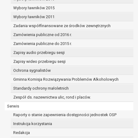
dane osobowe muszą być usunięte w
celu wywiązania się z obowiązku
Wybory ławników 2015
wynikającego z przepisów prawa;
Wybory ławników 2011
prawo do żądania ograniczenia
Zadania współfinansowane ze środków zewnętrznych
przetwarzania danych osobowych na
podstawie art. 18 RODO, w przypadku gdy:
Zamówienia publiczne od 2016 r.
osoba, której dane dotyczą
Zamówienia publiczne do 2015 r.
kwestionuje prawidłowość danych
Zapisy audio przebiegu sesji
osobowych – na okres pozwalający
administratorowi sprawdzić
Zapisy wideo przebiegu sesji
prawidłowość tych danych,
Ochrona sygnalistów
przetwarzanie danych jest niezgodne
Gminna Komisja Rozwiązywania Problemów Alkoholowych
z prawem, a osoba, której dane
Standardy ochrony małoletnich
dotyczą, sprzeciwia się usunięciu
danych, żądając w zamian ich
Zespół ds. nazewnictwa ulic, rond i placów.
ograniczenia,
Serwis
administrator nie potrzebuje już
Raporty o stanie zapewnienia dostępności jednostek OSP
danych dla swoich celów, ale osoba,
której dane dotyczą, potrzebuje ich do
Instrukcja korzystania
ustalenia, obrony lub dochodzenia
Redakcja
roszczeń,