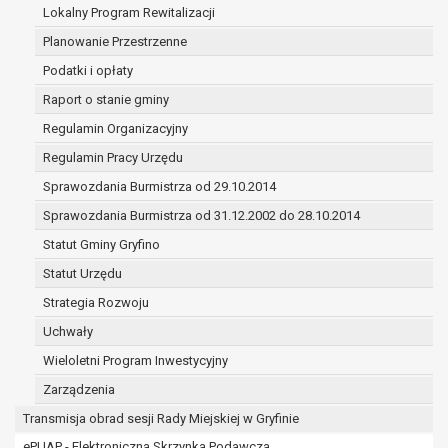
(merytorycznych), a także obowiązków i
Lokalny Program Rewitalizacji
zadań zleconych przez instytucje
Planowanie Przestrzenne
nadrzędne wobec Gminy;
Podatki i opłaty
zawarcia i realizacji umów;
ochrony żywotnych interesów osoby, której
Raport o stanie gminy
dane dotyczą, lub innej osoby fizycznej;
Regulamin Organizacyjny
wykonania zadania realizowanego w
Regulamin Pracy Urzędu
interesie publicznym lub w ramach
Sprawozdania Burmistrza od 29.10.2014
sprawowania władzy publicznej
powierzonej administratorowi;
Sprawozdania Burmistrza od 31.12.2002 do 28.10.2014
w pozostałych przypadkach dane osobowe
Statut Gminy Gryfino
przetwarzane są wyłącznie na podstawie
Statut Urzędu
wcześniej udzielonej zgody w zakresie i celu
określonym w treści zgody.
Strategia Rozwoju
W związku z przetwarzaniem danych w celu
Uchwały
wskazanym w pkt. 3, dane osobowe mogą być
Wieloletni Program Inwestycyjny
udostępniane innym upoważnionym odbiorcom lub
kategoriom odbiorców danych osobowych.
Zarządzenia
Odbiorcami mogą być:
Transmisja obrad sesji Rady Miejskiej w Gryfinie
podmioty, które przetwarzają dane
ePUAP - Elektroniczna Skrzynka Podawcza