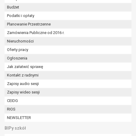
W przypadku gdy przetwarzanie danych
Budżet
osobowych odbywa się na podstawie zgody osoby
Podatki i opłaty
na przetwarzanie danych osobowych (art. 6 ust. 1
lit a RODO), przysługuje Pani/Panu prawo do
Planowanie Przestrzenne
cofnięcia tej zgody w dowolnym momencie.
Zamówienia Publiczne od 2016 r.
Cofnięcie to nie ma wpływu na zgodność
Nieruchomości
przetwarzania, którego dokonano na podstawie
zgody przed jej cofnięciem.
Oferty pracy
Przysługuje Pani/Panu prawo wniesienia skargi do
Ogłoszenia
organu nadzorczego na niezgodne z prawem
Jak załatwić sprawę
przetwarzanie Pani/Pana danych osobowych
Kontakt z radnymi
przez administratora.
Organem właściwym do wniesienia skargi jest
Zapisy audio sesji
Prezes Urzędu Ochrony Danych Osobowych.
Zapisy wideo sesji
W zależności od sfery, w której przetwarzane są
CEIDG
dane osobowe, podanie danych osobowych jest
RIOS
dobrowolne albo jest wymogiem ustawowym lub
umownym.
NEWSLETTER
Pani/Pana dane nie będą poddawane
BIPy szkół
zautomatyzowanemu podejmowaniu decyzji, w