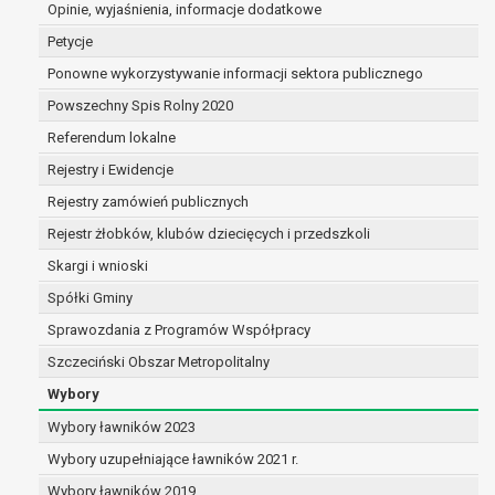
Opinie, wyjaśnienia, informacje dodatkowe
dane są nieprawidłowe lub
niekompletne;
Petycje
prawo do żądania usunięcia danych
Ponowne wykorzystywanie informacji sektora publicznego
osobowych (tzw. prawo do bycia
Powszechny Spis Rolny 2020
zapomnianym) na podstawie art. 17 RODO,
w przypadku gdy:
Referendum lokalne
dane nie są już niezbędne do celów,
Rejestry i Ewidencje
dla których były zebrane lub w inny
Rejestry zamówień publicznych
sposób przetwarzane,
osoba, której dane dotyczą, wniosła
Rejestr żłobków, klubów dziecięcych i przedszkoli
sprzeciw wobec przetwarzania
Skargi i wnioski
danych osobowych,
Spółki Gminy
osoba, której dane dotyczą wycofała
zgodę na przetwarzanie danych
Sprawozdania z Programów Współpracy
osobowych, która jest podstawą
Szczeciński Obszar Metropolitalny
przetwarzania danych i nie ma innej
Wybory
podstawy prawnej przetwarzania
danych,
Wybory ławników 2023
dane osobowe przetwarzane są
Wybory uzupełniające ławników 2021 r.
niezgodnie z prawem,
Wybory ławników 2019