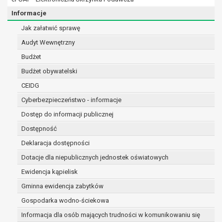
osobowe w imieniu administratora na
podstawie zawartej z nim umowy
Informacje
powierzenia przetwarzania danych
Jak załatwić sprawę
osobowych;
Audyt Wewnętrzny
podmioty upoważnione do odbioru danych
osobowych na podstawie odpowiednich
Budżet
przepisów prawa.
Budżet obywatelski
Pani/Pana dane osobowe będą przetwarzane
CEIDG
przez okres niezbędny do realizacji celu dla jakiego
zostały zebrane oraz zgodnie z terminami
Cyberbezpieczeństwo - informacje
archiwizacji określonymi przez przepisy prawa
Dostęp do informacji publicznej
powszechnie obowiązującego.
Dostępność
W przypadku, gdy dane osobowe przetwarzane są
Deklaracja dostępności
na podstawie zgody osoby, której dane dotyczą
przetwarzanie odbywa się do czasu wycofania tej
Dotacje dla niepublicznych jednostek oświatowych
zgody.
Ewidencja kąpielisk
W przypadku, gdy dane osobowe przetwarzane są
Gminna ewidencja zabytków
w celu zawarcia i realizacji umowy przetwarzanie
odbywa się przez okres niezbędny do realizacji
Gospodarka wodno-ściekowa
zawartej umowy, a po tym czasie w zakresie
Informacja dla osób mających trudności w komunikowaniu się
wymaganym przez przepisy prawa lub dla