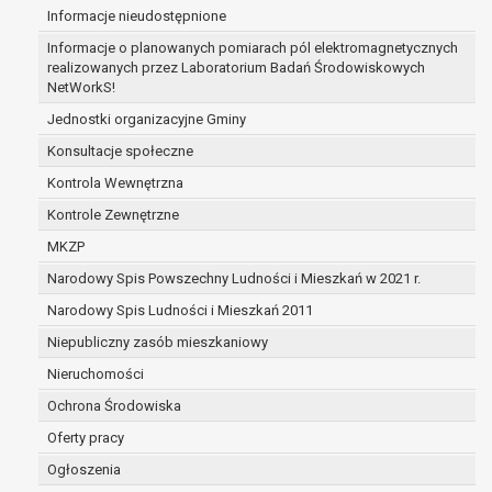
Informacje nieudostępnione
zabezpieczenia ewentualnych roszczeń, a w
przypadku wyrażenia zgody na przetwarzanie
Informacje o planowanych pomiarach pól elektromagnetycznych
danych po zakończeniu i rozliczeniu umowy, do
realizowanych przez Laboratorium Badań Środowiskowych
NetWorkS!
czasu wycofania tej zgody.
Ponadto w przypadku umów o dofinansowanie
Jednostki organizacyjne Gminy
dane osobowe od momentu pozyskania
Konsultacje społeczne
przechowywane są przez okres wynikający z
Kontrola Wewnętrzna
umowy o dofinansowanie zawartej między
beneficjentem a określoną instytucją, trwałości
Kontrole Zewnętrzne
danego projektu i konieczności zachowania
MKZP
dokumentacji projektu do celów kontrolnych.
Narodowy Spis Powszechny Ludności i Mieszkań w 2021 r.
W związku z przetwarzaniem przez
administratora danych osobowych przysługuje
Narodowy Spis Ludności i Mieszkań 2011
Pani/Panu:
Niepubliczny zasób mieszkaniowy
prawo dostępu do treści danych oraz
Nieruchomości
otrzymywania ich kopii na podstawie art. 15
RODO;
Ochrona Środowiska
prawo do żądania sprostowania danych na
Oferty pracy
podstawie art. 16 RODO,
Ogłoszenia
w przypadku gdy: