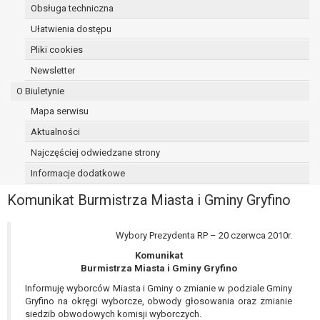
Obsługa techniczna
osoba, której dane dotyczą, wniosła
sprzeciw wobec przetwarzania
Ułatwienia dostępu
danych - do czasu ustalenia czy
Pliki cookies
prawnie uzasadnione podstawy po
Newsletter
stronie administratora są nadrzędne
wobec podstawy sprzeciwu;
O Biuletynie
prawo do przenoszenia danych na
Mapa serwisu
podstawie art. 20 RODO, w przypadku gdy
Aktualności
łącznie spełnione są następujące przesłanki:
przetwarzanie danych odbywa się na
Najczęściej odwiedzane strony
podstawie umowy zawartej z osobą,
Informacje dodatkowe
której dane dotyczą lub na podstawie
Komunikat Burmistrza Miasta i Gminy Gryfino
zgody wyrażonej przez tą osobę,
przetwarzanie odbywa się w sposób
zautomatyzowany;
Wybory Prezydenta RP – 20 czerwca 2010r.
prawo sprzeciwu wobec przetwarzania
Komunikat
danych na podstawie art. 21 RODO, wobec
Burmistrza Miasta i Gminy Gryfino
przetwarzania danych osobowych, którego
Informuję wyborców Miasta i Gminy o zmianie w podziale Gminy
podstawą prawną jest:
Gryfino na okręgi wyborcze, obwody głosowania oraz zmianie
niezbędność przetwarzania do
siedzib obwodowych komisji wyborczych.