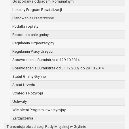
Gospodarka odpadami komunalnymi
(merytorycznych), a także obowiązków i
zadań zleconych przez instytucje
Lokalny Program Rewitalizacji
nadrzędne wobec Gminy;
Planowanie Przestrzenne
zawarcia i realizacji umów;
Podatki i opłaty
ochrony żywotnych interesów osoby, której
Raport o stanie gminy
dane dotyczą, lub innej osoby fizycznej;
wykonania zadania realizowanego w
Regulamin Organizacyjny
interesie publicznym lub w ramach
Regulamin Pracy Urzędu
sprawowania władzy publicznej
Sprawozdania Burmistrza od 29.10.2014
powierzonej administratorowi;
w pozostałych przypadkach dane osobowe
Sprawozdania Burmistrza od 31.12.2002 do 28.10.2014
przetwarzane są wyłącznie na podstawie
Statut Gminy Gryfino
wcześniej udzielonej zgody w zakresie i celu
Statut Urzędu
określonym w treści zgody.
W związku z przetwarzaniem danych w celu
Strategia Rozwoju
wskazanym w pkt. 3, dane osobowe mogą być
Uchwały
udostępniane innym upoważnionym odbiorcom lub
Wieloletni Program Inwestycyjny
kategoriom odbiorców danych osobowych.
Odbiorcami mogą być:
Zarządzenia
podmioty, które przetwarzają dane
Transmisja obrad sesji Rady Miejskiej w Gryfinie