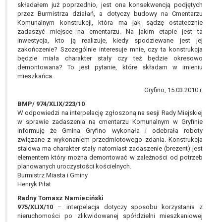
wykonania zadania realizowanego w
składałem już poprzednio, jest ona konsekwencją podjętych
przez Burmistrza działań, a dotyczy budowy na Cmentarzu
interesie publicznym lub w ramach
Komunalnym konstrukcji, która ma jak sądzę ostatecznie
sprawowania władzy publicznej
zadaszyć miejsce na cmentarzu. Na jakim etapie jest ta
powierzonej administratorowi bądź
inwestycja, kto ją realizuje, kiedy spodziewane jest jej
niezbędność przetwarzania do celów
zakończenie? Szczególnie interesuje mnie, czy ta konstrukcja
wynikających z prawnie
będzie miała charakter stały czy też będzie okresowo
demontowana? To jest pytanie, które składam w imieniu
uzasadnionych interesów
mieszkańca.
realizowanych przez administratora
Gryfino, 15.03.2010 r.
lub przez stronę trzecią.
Z przyczyn związanych z Pani/Pana
BMP/ 974/XLIX/223/10
szczególną sytuacją. W razie wniesienia
W odpowiedzi na interpelację zgłoszoną na sesji Rady Miejskiej
w sprawie zadaszenia na cmentarzu Komunalnym w Gryfinie
sprzeciwu, administrator nie może już
informuję że Gmina Gryfino wykonała i odebrała roboty
przetwarzać tych danych osobowych, chyba
związane z wykonaniem przedmiotowego zdania. Konstrukcja
że wykaże on istnienie ważnych prawnie
stalowa ma charakter stały natomiast zadaszenie (brezent) jest
uzasadnionych podstaw do przetwarzania,
elementem który można demontować w zależności od potrzeb
planowanych uroczystości kościelnych.
nadrzędnych wobec interesów, praw i
Burmistrz Miasta i Gminy
wolności osoby, której dane dotyczą, lub
Henryk Piłat
podstaw do ustalenia, dochodzenia lub
Radny Tomasz Namieciński
obrony roszczeń.
975/XLIX/10
– interpelacja dotyczy sposobu korzystania z
nieruchomości po zlikwidowanej spółdzielni mieszkaniowej