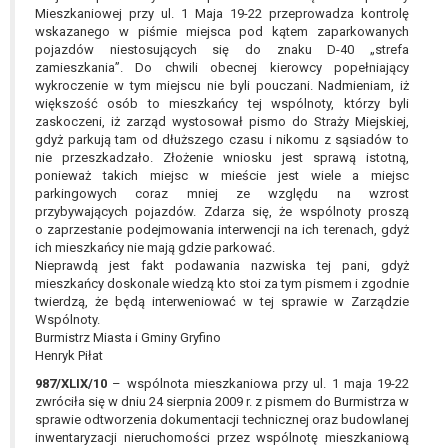
Mieszkaniowej przy ul. 1 Maja 19-22 przeprowadza kontrolę
wskazanego w piśmie miejsca pod kątem zaparkowanych
pojazdów niestosujących się do znaku D-40 „strefa
zamieszkania”. Do chwili obecnej kierowcy popełniający
wykroczenie w tym miejscu nie byli pouczani. Nadmieniam, iż
większość osób to mieszkańcy tej wspólnoty, którzy byli
zaskoczeni, iż zarząd wystosował pismo do Straży Miejskiej,
gdyż parkują tam od dłuższego czasu i nikomu z sąsiadów to
nie przeszkadzało. Złożenie wniosku jest sprawą istotną,
ponieważ takich miejsc w mieście jest wiele a miejsc
parkingowych coraz mniej ze względu na wzrost
przybywających pojazdów. Zdarza się, że wspólnoty proszą
o zaprzestanie podejmowania interwencji na ich terenach, gdyż
ich mieszkańcy nie mają gdzie parkować.
Nieprawdą jest fakt podawania nazwiska tej pani, gdyż
mieszkańcy doskonale wiedzą kto stoi za tym pismem i zgodnie
twierdzą, że będą interweniować w tej sprawie w Zarządzie
Wspólnoty.
Burmistrz Miasta i Gminy Gryfino
Henryk Piłat
987/XLIX/10
– wspólnota mieszkaniowa przy ul. 1 maja 19-22
zwróciła się w dniu 24 sierpnia 2009 r. z pismem do Burmistrza w
sprawie odtworzenia dokumentacji technicznej oraz budowlanej
inwentaryzacji nieruchomości przez wspólnotę mieszkaniową