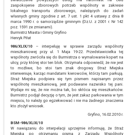
zaspokojenie zbiorowych potrzeb wspólnoty w zakresie
lokalnego transportu zbiorowego, należących do zadań
własnych gminy zgodnie z art. 7 ust. 1 pkt 4 ustawy z dnia 8
marca 1990 r. o samorządzie gminnym (Dz.U. z 2001 r. Nr 142
poz. 1591 ze zmianami).
Burmistrz Miasta i Gminy Gryfino
Henryk Piłat
986/XLIX/10
– interpeluję w sprawie zarządu wspólnoty
mieszkaniowej przy ul. 1 Maja 19-22. Przedstawicielka tej
wspólnoty zwróciła się do Burmistrza o wymalowanie kopert na
ulicy, przy której stoi ten blok. Otrzymała odpowiedź, że nie jest
to możliwe, bo stoi tam znak drogowy. Straż Miejska
interweniuje, karząc mandatami kierowców, którzy tam parkują.
Straż Miejska podpiera się tym pismem napisanym przez
wspólnotę mieszkaniową, jest podawane nazwisko tej pani.
Wydaje mi się, że nie można tak, bo skłóca się mieszkańców.
Burmistrz podjął decyzję o tym, że jest zakaz parkowania w tym
miejscu, to należy go egzekwować i nie ma żadnego znaczenia
kto złożył wniosek.
Gryfino, 16.02.2010 r.
BSM-986/XLIX/10
W nawiązaniu do interpelacji uprzejmie informuję, że Straż
Miejska po otrzymaniu pisma z Zarządu Wspólnoty