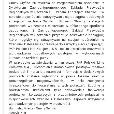
Gminy Gryfino 20 stycznia br. zorganizowałem spotkanie z
Dyrektorem Zachodniopomorskiego Zakładu Przewozów
Regionalnych w Szczecinie – Panem Andrzejem Chańko – w
sprawie przywrócenia zatrzymywania się pociągów osobowych
kursujących na trasie Gryfino – Szczecin Główny na stacjach
pośrednich w Czepinie i Daleszewie. W efekcie tego spotkania
uzgodniono, iż Zachodniopomorski Zakład Przewozów
Regionalnych w Szczecinie przygotuje zestawienie pociągów,
które mogłyby się zatrzymywać na stacjach pośrednich w
Czepinie i Daleszewie i prześle je do zarządcy sieci kolejowej, tj.
PKP Polskie Linie Kolejowe S.A., celem określenia możliwości
wprowadzenia dodatkowych postojów w wytypowanych
kursach do rozkładu jazdy.
W przypadku zatwierdzenia zmian przez PKP Polskie Linie
Kolejowe S.A., uruchomienie dodatkowych postojów możliwe
będzie od 1 marca br., natomiast informacja o dodatkowych
postojach zostanie ogłoszona w prasie lokalnej oraz w
poszczególnych miejscowościach, w celu zachęcenia
mieszkańców do korzystania z tych połączeń. Zgodnie z
poczynionymi ustaleniami, tylko odpowiednia frekwencja
podróżnych korzystających z przedmiotowych połączeń w
miejscowościach Czepino i Daleszewo, zapewni utrzymanie
wprowadzonych postojów w przyszłości.
Burmistrz Miasta i Gminy Gryfino
Henryk Piłat