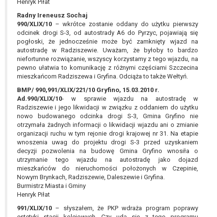
Henryk Piłat
Radny Ireneusz Sochaj
990/XLIX/10
– wkrótce zostanie oddany do użytku pierwszy
odcinek drogi S-3, od autostrady A6 do Pyrzyc, pojawiają się
pogłoski, że jednocześnie może być zamknięty wjazd na
autostradę w Radziszewie. Uważam, że byłoby to bardzo
niefortunne rozwiązanie, wszyscy korzystamy z tego wjazdu, na
pewno ułatwia to komunikację z różnymi częściami Szczecina
mieszkańcom Radziszewa i Gryfina. Odciąża to także Wełtyń.
BMP/ 990,991/XLIX/221/10 Gryfino, 15.03.2010 r.
Ad.990/XLIX/10
- w sprawie wjazdu na autostradę w
Radziszewie i jego likwidacji w związku z oddaniem do użytku
nowo budowanego odcinka drogi S-3, Gmina Gryfino nie
otrzymała żadnych informacji o likwidacji wjazdu ani o zmianie
organizacji ruchu w tym rejonie drogi krajowej nr 31. Na etapie
wnoszenia uwag do projektu drogi S-3 przed uzyskaniem
decyzji pozwolenia na budowę Gmina Gryfino wnosiła o
utrzymanie tego wjazdu na autostradę jako dojazd
mieszkańców do nieruchomości położonych w Czepinie,
Nowym Brynkach, Radziszewie, Daleszewie i Gryfina.
Burmistrz Miasta i Gminy
Henryk Piłat
991/XLIX/10
– słyszałem, że PKP wdraża program poprawy
estetyki stacji kolejowych. Czy uda się z tego programu