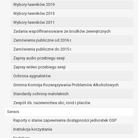
dane osobowe muszą być usunięte w
Wybory ławników 2019
celu wywiązania się z obowiązku
Wybory ławników 2015
wynikającego z przepisów prawa;
prawo do żądania ograniczenia
Wybory ławników 2011
przetwarzania danych osobowych na
Zadania współfinansowane ze środków zewnętrznych
podstawie art. 18 RODO, w przypadku gdy:
Zamówienia publiczne od 2016 r.
osoba, której dane dotyczą
kwestionuje prawidłowość danych
Zamówienia publiczne do 2015 r.
osobowych – na okres pozwalający
Zapisy audio przebiegu sesji
administratorowi sprawdzić
Zapisy wideo przebiegu sesji
prawidłowość tych danych,
przetwarzanie danych jest niezgodne
Ochrona sygnalistów
z prawem, a osoba, której dane
Gminna Komisja Rozwiązywania Problemów Alkoholowych
dotyczą, sprzeciwia się usunięciu
Standardy ochrony małoletnich
danych, żądając w zamian ich
ograniczenia,
Zespół ds. nazewnictwa ulic, rond i placów.
administrator nie potrzebuje już
Serwis
danych dla swoich celów, ale osoba,
Raporty o stanie zapewnienia dostępności jednostek OSP
której dane dotyczą, potrzebuje ich do
ustalenia, obrony lub dochodzenia
Instrukcja korzystania
roszczeń,