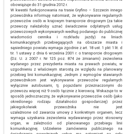
obowiązuje do 31 grudnia 2012 r.
W kwestii funkcjonowania na trasie Gryfino – Szczecin innego
przewoźnika informuję natomiast, że wykonywanie regularnych
przewozów osób w krajowym transporcie drogowym (za takie
przewozy należałoby uznać świadczenie odpłatnych usług
przewozowych wykonywanych według podanego do publicznej
wiadomości cennika i rozkładu jazdy) na liniach
komunikacyjnych przebiegających na obszarze miasta i
sąsiedniego powiatu wymaga zgodnie z art. 18 ust. 1 pkt 1 lit. d
tir. 1 ustawy z dnia 6 września 2001 r. o transporcie drogowym
(Dz. U. z 2007 r. Nr 125 poz. 874 ze zmianami) zezwolenia
wydanego przez prezydenta miasta na prawach powiatu, w
uzgodnieniu z właściwym starostą ze względu na planowany
przebieg linii komunikacyjnej. Jednym z wymogów stawianych
przewoźnikom jest wykonywanie przewozów regularnych
wyłącznie autobusami, tj. pojazdami przeznaczonymi do
przewozu więcej niż 9 osób łącznie z kierowcą. Wskazuje to w
sposób jednoznaczny, że wykonywanie przewozów osób (jako
określonego rodzaju działalności gospodarczej) przez
jakiegokolwiek przewoźnika nie jest
uzależnione od zawarcia umowy z konkretnym organem, lecz
wymaga uzyskania zezwolenia wydawanego przez stosowny
organ, w zależności od planowanego przebiegu linii
komunikacyjnej. Udzielenie zamówienia publicznego na
świadczenie powyższych usług ma natomiast na celu