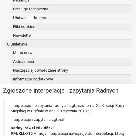
Redakcja
osoba, której dane dotyczą, wniosła
Obsługa techniczna
sprzeciw wobec przetwarzania
Ułatwienia dostępu
danych - do czasu ustalenia czy
prawnie uzasadnione podstawy po
Pliki cookies
stronie administratora są nadrzędne
Newsletter
wobec podstawy sprzeciwu;
O Biuletynie
prawo do przenoszenia danych na
podstawie art. 20 RODO, w przypadku gdy
Mapa serwisu
łącznie spełnione są następujące przesłanki:
Aktualności
przetwarzanie danych odbywa się na
Najczęściej odwiedzane strony
podstawie umowy zawartej z osobą,
której dane dotyczą lub na podstawie
Informacje dodatkowe
zgody wyrażonej przez tą osobę,
Zgłoszone interpelacje i zapytania Radnych
przetwarzanie odbywa się w sposób
zautomatyzowany;
prawo sprzeciwu wobec przetwarzania
Interpelacje i zapytania radnych zgłoszone na XLIX sesji Rady
Miejskiej w Gryfinie w dniu 28 stycznia 2010 r.
danych na podstawie art. 21 RODO, wobec
przetwarzania danych osobowych, którego
Interpelacje i zapytania zgłosili:
podstawą prawną jest:
Radny Paweł Nikitiński
niezbędność przetwarzania do
974/XLIX/10
– moja interpelacja nawiązuje do interpelacji, którą