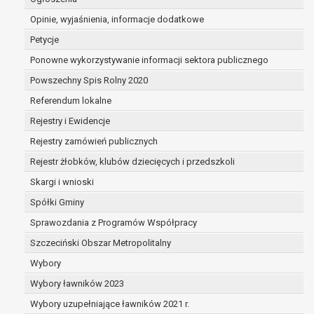
dane są nieprawidłowe lub
Opinie, wyjaśnienia, informacje dodatkowe
niekompletne;
prawo do żądania usunięcia danych
Petycje
osobowych (tzw. prawo do bycia
Ponowne wykorzystywanie informacji sektora publicznego
zapomnianym) na podstawie art. 17 RODO,
Powszechny Spis Rolny 2020
w przypadku gdy:
dane nie są już niezbędne do celów,
Referendum lokalne
dla których były zebrane lub w inny
Rejestry i Ewidencje
sposób przetwarzane,
Rejestry zamówień publicznych
osoba, której dane dotyczą, wniosła
sprzeciw wobec przetwarzania
Rejestr żłobków, klubów dziecięcych i przedszkoli
danych osobowych,
Skargi i wnioski
osoba, której dane dotyczą wycofała
Spółki Gminy
zgodę na przetwarzanie danych
osobowych, która jest podstawą
Sprawozdania z Programów Współpracy
przetwarzania danych i nie ma innej
Szczeciński Obszar Metropolitalny
podstawy prawnej przetwarzania
Wybory
danych,
Wybory ławników 2023
dane osobowe przetwarzane są
niezgodnie z prawem,
Wybory uzupełniające ławników 2021 r.