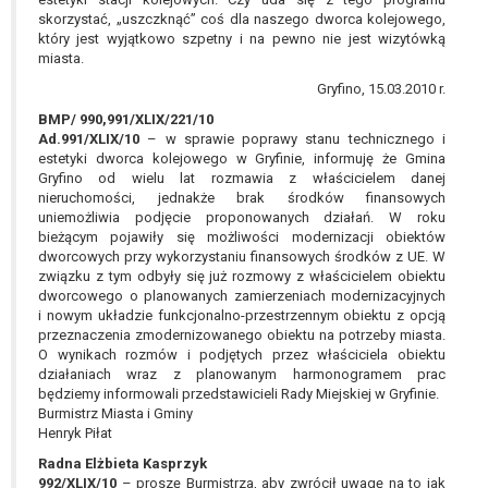
skorzystać, „uszczknąć” coś dla naszego dworca kolejowego,
który jest wyjątkowo szpetny i na pewno nie jest wizytówką
miasta.
Gryfino, 15.03.2010 r.
BMP/ 990,991/XLIX/221/10
Ad.991/XLIX/10
– w sprawie poprawy stanu technicznego i
estetyki dworca kolejowego w Gryfinie, informuję że Gmina
Gryfino od wielu lat rozmawia z właścicielem danej
nieruchomości, jednakże brak środków finansowych
uniemożliwia podjęcie proponowanych działań. W roku
bieżącym pojawiły się możliwości modernizacji obiektów
dworcowych przy wykorzystaniu finansowych środków z UE. W
związku z tym odbyły się już rozmowy z właścicielem obiektu
dworcowego o planowanych zamierzeniach modernizacyjnych
i nowym układzie funkcjonalno-przestrzennym obiektu z opcją
przeznaczenia zmodernizowanego obiektu na potrzeby miasta.
O wynikach rozmów i podjętych przez właściciela obiektu
działaniach wraz z planowanym harmonogramem prac
będziemy informowali przedstawicieli Rady Miejskiej w Gryfinie.
Burmistrz Miasta i Gminy
Henryk Piłat
Radna Elżbieta Kasprzyk
992/XLIX/10
– proszę Burmistrza, aby zwrócił uwagę na to jak