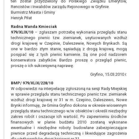
ten został przydzielony do Polskiego Związku Emerytów,
Rencistów i Inwalidów zarządu Rejonowego w Gryfinie.
Burmistrz Miasta i Gminy
Henryk Piłat
Radna Wanda Kmieciak
979/XLIX/10
– zgłaszam potrzebę wykonania przeglądu stanu
technicznego piwnic tzw. ziemianek, usytuowanych wzdłuż
drogi krajowej w Czepinie, Daleszewie, Nowych Brynkach. Są
one w bardzo złym stanie, sąsiadują z drogą krajową, mogą
posypać się z tych piwnic kamienie. Są one pod nadzorem
konserwatora zabytków. Bardzo proszę o przegląd piwnic,
proszę o ich sukcesywną naprawę.
Gryfino, 15.03.2010 r.
BMP/ 979/XLIX/228/10
W odpowiedzi na interpelację zgłoszoną na sesji Rady Miejskiej
w sprawie przeglądu stanu technicznego piwnic tzw. ziemianek
wzdłuż drogi krajowej nr 31 w m. Czepino, Daleszewo, Nowe
Brynki informuję, że Gmina Gryfino dokona w okresie wiosennym
przeglądu stanu technicznego w/w obiektów i określi niezbędny
zakres robót i oszacuje ich wartość. Po zapewnieniu środków
finansowych w planie budżetu 2010 zostaną wykonane
ewentualne i niezbędne roboty budowlane zabezpieczające
piwnice przed degradacją techniczną i likwidujące zagrożenia
dla użytkowników drogi krajowej nr 31.