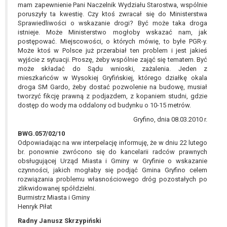
mam zapewnienie Pani Naczelnik Wydziału Starostwa, wspólnie
poruszyły ta kwestię. Czy ktoś zwracał się do Ministerstwa
Sprawiedliwości o wskazanie drogi? Być może taka droga
istnieje. Może Ministerstwo mogłoby wskazać nam, jak
postępować. Miejscowości, o których mówię, to byłe PGR-y.
Może ktoś w Polsce już przerabiał ten problem i jest jakieś
wyjście z sytuacji. Proszę, żeby wspólnie zająć się tematem. Być
może składać do Sądu wnioski, zażalenia. Jeden z
mieszkańców w Wysokiej Gryfińskiej, którego działkę okala
droga SM Gardo, żeby dostać pozwolenie na budowę, musiał
tworzyć fikcję prawną z podjazdem, z kopaniem studni, gdzie
dostęp do wody ma oddalony od budynku o 10-15 metrów.
Gryfino, dnia 08.03.2010 r.
BWG.057/02/10
Odpowiadając na ww interpelację informuję, że w dniu 22 lutego
br. ponownie zwrócono się do kancelarii radców prawnych
obsługującej Urząd Miasta i Gminy w Gryfinie o wskazanie
czynności, jakich mogłaby się podjąć Gmina Gryfino celem
rozwiązania problemu własnościowego dróg pozostałych po
zlikwidowanej spółdzielni.
Burmistrz Miasta i Gminy
Henryk Piłat
Radny Janusz Skrzypiński