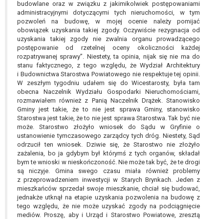
tym również profilowaniu.
budowlane oraz w związku z jakimikolwiek postępowaniami
administracyjnymi dotyczącymi tych nieruchomości, w tym
pozwoleń na budowę, w mojej ocenie należy pomijać
obowiązek uzyskania takiej zgody. Oczywiście rezygnacja od
uzyskania takiej zgody nie zwalnia organu prowadzącego
postępowanie od rzetelnej oceny okoliczności każdej
rozpatrywanej sprawy”. Niestety, ta opinia, nijak się nie ma do
stanu faktycznego, z tego względu, że Wydział Architektury
i Budownictwa Starostwa Powiatowego nie respektuje tej opinii.
W zeszłym tygodniu udałem się do Wicestarosty, była tam
obecna Naczelnik Wydziału Gospodarki Nieruchomościami,
rozmawiałem również z Panią Naczelnik Drążek. Stanowisko
Gminy jest takie, że to nie jest sprawa Gminy, stanowisko
Starostwa jest takie, że to nie jest sprawa Starostwa. Tak być nie
może. Starostwo złożyło wniosek do Sądu w Gryfinie o
ustanowienie tymczasowego zarządcy tych dróg. Niestety, Sąd
odrzucił ten wniosek. Dziwie się, że Starostwo nie złożyło
zażalenia, bo ja gdybym był którymś z tych organów, składał
bym te wnioski w nieskończoność. Nie może tak być, że te drogi
są niczyje. Gmina swego czasu miała również problemy
z przeprowadzeniem inwestycji w Starych Brynkach. Jeden z
mieszkańców sprzedał swoje mieszkanie, chciał się budować,
jednakże utknął na etapie uzyskania pozwolenia na budowę z
tego względu, że nie może uzyskać zgody na podciągnięcie
mediów. Proszę, aby i Urząd i Starostwo Powiatowe, zresztą