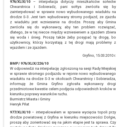
976/XLIX/10
– interpelacja dotyczy mieszkańców sołectw
Chwarstnica i Sobieradz, pani sołtys zwróciła się by
zainterpelować w sprawie nowo wybudowanego wiaduktu na
drodze S-3. Jest tam wybudowany stromy podjazd, ze zjazdu
z wiaduktu jest wzniesienie na drodze. Proszę aby Gmina
zwróciła się do wykonawcy, aby ten problem rozwiązać,
dlatego, że w tej niecce między wzniesieniem a zjazdem zbiera
się woda i śnieg. Proszę także żeby posypać tę drogę, bo
użytkownicy, którzy korzystają z tej drogi mają problemy z
wjazdem i ze zjazdem.
Gryfino, 15.03.2010 r.
BMP/ 976/XLIX/226/10
W odpowiedzi na interpelację zgłoszoną na sesji Rady Miejskiej
w sprawie stromego podjazdu w rejonie nowo wybudowanego
wiaduktu na drodze S-3 w okolicach Chwarstnicy i Sobieradza,
informuję że Gmina Gryfino zgłosiła wykonawcy drogi
przedmiotowe kwestie celem podjęcia odpowiednich kroków w
kierunku poprawy warunków ruchu.
Burmistrz Miasta i Gminy
Henryk Piłat
977/XLIX/10
– interpelowałem w sprawie wycięcia topoli przy
drodze powiatowej z Gryfina w kierunku miejscowości Dołgie,
proszę aby zorientować się na jakim etapie jest ta sprawa. Czy