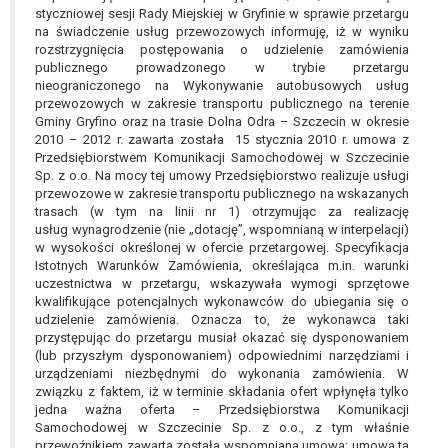
styczniowej sesji Rady Miejskiej w Gryfinie w sprawie przetargu
na świadczenie usług przewozowych informuję, iż w wyniku
rozstrzygnięcia postępowania o udzielenie zamówienia
publicznego prowadzonego w trybie przetargu
nieograniczonego na Wykonywanie autobusowych usług
przewozowych w zakresie transportu publicznego na terenie
Gminy Gryfino oraz na trasie Dolna Odra – Szczecin w okresie
2010 – 2012 r. zawarta została 15 stycznia 2010 r. umowa z
Przedsiębiorstwem Komunikacji Samochodowej w Szczecinie
Sp. z o.o. Na mocy tej umowy Przedsiębiorstwo realizuje usługi
przewozowe w zakresie transportu publicznego na wskazanych
trasach (w tym na linii nr 1) otrzymując za realizację
usług wynagrodzenie (nie „dotację”, wspomnianą w interpelacji)
w wysokości określonej w ofercie przetargowej. Specyfikacja
Istotnych Warunków Zamówienia, określająca m.in. warunki
uczestnictwa w przetargu, wskazywała wymogi sprzętowe
kwalifikujące potencjalnych wykonawców do ubiegania się o
udzielenie zamówienia. Oznacza to, że wykonawca taki
przystępując do przetargu musiał okazać się dysponowaniem
(lub przyszłym dysponowaniem) odpowiednimi narzędziami i
urządzeniami niezbędnymi do wykonania zamówienia. W
związku z faktem, iż w terminie składania ofert wpłynęła tylko
jedna ważna oferta – Przedsiębiorstwa Komunikacji
Samochodowej w Szczecinie Sp. z o.o., z tym właśnie
przewoźnikiem zawarta została wspomniana umowa; umowa ta