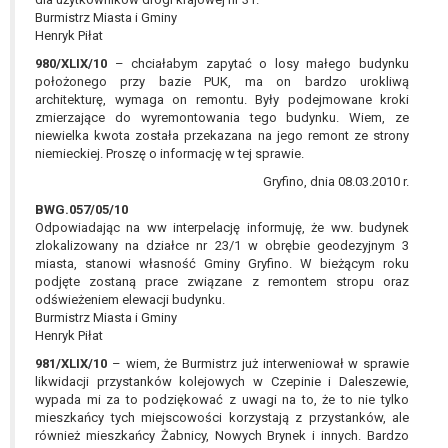
Burmistrz Miasta i Gminy
Henryk Piłat
980/XLIX/10
– chciałabym zapytać o losy małego budynku
położonego przy bazie PUK, ma on bardzo urokliwą
architekturę, wymaga on remontu. Były podejmowane kroki
zmierzające do wyremontowania tego budynku. Wiem, ze
niewielka kwota została przekazana na jego remont ze strony
niemieckiej. Proszę o informację w tej sprawie.
Gryfino, dnia 08.03.2010 r.
BWG.057/05/10
Odpowiadając na ww interpelację informuję, że ww. budynek
zlokalizowany na działce nr 23/1 w obrębie geodezyjnym 3
miasta, stanowi własność Gminy Gryfino. W bieżącym roku
podjęte zostaną prace związane z remontem stropu oraz
odświeżeniem elewacji budynku.
Burmistrz Miasta i Gminy
Henryk Piłat
981/XLIX/10
– wiem, że Burmistrz już interweniował w sprawie
likwidacji przystanków kolejowych w Czepinie i Daleszewie,
wypada mi za to podziękować z uwagi na to, że to nie tylko
mieszkańcy tych miejscowości korzystają z przystanków, ale
również mieszkańcy Żabnicy, Nowych Brynek i innych. Bardzo