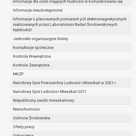
Informacja dla osób mających trudności w komunikowaniu się
zabezpieczenia ewentualnych roszczeń, a w
Informacje nieudostępnione
przypadku wyrażenia zgody na przetwarzanie
danych po zakończeniu i rozliczeniu umowy, do
Informacje o planowanych pomiarach pól elektromagnetycznych
realizowanych przez Laboratorium Badań Środowiskowych
czasu wycofania tej zgody.
NetWorkS!
Ponadto w przypadku umów o dofinansowanie
dane osobowe od momentu pozyskania
Jednostki organizacyjne Gminy
przechowywane są przez okres wynikający z
Konsultacje społeczne
umowy o dofinansowanie zawartej między
Kontrola Wewnętrzna
beneficjentem a określoną instytucją, trwałości
Kontrole Zewnętrzne
danego projektu i konieczności zachowania
dokumentacji projektu do celów kontrolnych.
MKZP
W związku z przetwarzaniem przez
Narodowy Spis Powszechny Ludności i Mieszkań w 2021 r.
administratora danych osobowych przysługuje
Narodowy Spis Ludności i Mieszkań 2011
Pani/Panu:
prawo dostępu do treści danych oraz
Niepubliczny zasób mieszkaniowy
otrzymywania ich kopii na podstawie art. 15
Nieruchomości
RODO;
Ochrona Środowiska
prawo do żądania sprostowania danych na
podstawie art. 16 RODO,
Oferty pracy
w przypadku gdy:
Ogłoszenia