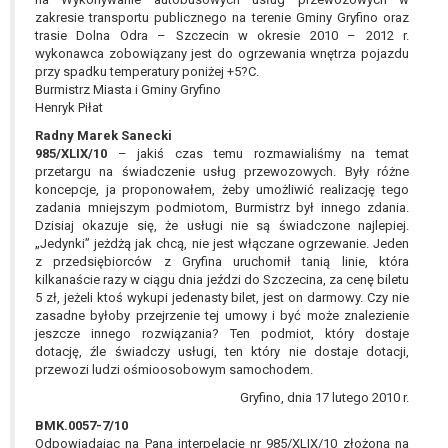
zakresie transportu publicznego na terenie Gminy Gryfino oraz
trasie Dolna Odra – Szczecin w okresie 2010 – 2012 r.
wykonawca zobowiązany jest do ogrzewania wnętrza pojazdu
przy spadku temperatury poniżej +5?C.
Burmistrz Miasta i Gminy Gryfino
Henryk Piłat
Radny Marek Sanecki
985/XLIX/10
– jakiś czas temu rozmawialiśmy na temat
przetargu na świadczenie usług przewozowych. Były różne
koncepcje, ja proponowałem, żeby umożliwić realizację tego
zadania mniejszym podmiotom, Burmistrz był innego zdania.
Dzisiaj okazuje się, że usługi nie są świadczone najlepiej.
„Jedynki” jeżdżą jak chcą, nie jest włączane ogrzewanie. Jeden
z przedsiębiorców z Gryfina uruchomił tanią linie, która
kilkanaście razy w ciągu dnia jeździ do Szczecina, za cenę biletu
5 zł, jeżeli ktoś wykupi jedenasty bilet, jest on darmowy. Czy nie
zasadne byłoby przejrzenie tej umowy i być może znalezienie
jeszcze innego rozwiązania? Ten podmiot, który dostaje
dotację, źle świadczy usługi, ten który nie dostaje dotacji,
przewozi ludzi ośmioosobowym samochodem.
Gryfino, dnia 17 lutego 2010 r.
BMK.0057-7/10
Odpowiadając na Pana interpelację nr 985/XLIX/10 złożoną na