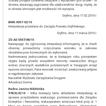
zostały podjęte działania związane z wycięciem tych drzew? Te
drzewa stwarzają zagrożenie dla użytkowników drogi, myślę, że
w okresie zimowym jest możliwość ich wycięcia.
Gryfino, dnia 17.02.2010 r.
BMK.0057-02/10
Interpelacja przesłana do Zarządu Powiatu Gryfińskiego.
Gryfino, dnia 11 marca 2010 r.
ZD.AD.5547/08/10
Nawiązując do zgłoszonej interpelacji informujemy, że w chwili
obecnej prowadzimy rozpoznanie wniosku w zakresie
określenia prac koniecznych do wykonania.
Nadmieniamy jednocześnie, że w bieżącym roku priorytetem
objęte będą przede wszystkim remonty nawierzchni dróg,a
wobec znacznych wydatków poniesionych w trwającym wciąż
sezonie zimowym, Pana wniosek może być zrealizowany jedynie
w najpilniejszym zakresie.
Naczelnik Wydziału Zarządzania Drogami
Arkadiusz Durma
Radna Janina Nikitińska
978/XLIX/10
– kilka miesięcy temu składałam interpelację w
sprawie przydzielenia większego pomieszczenia dla Związku
Emerytów i Rencistów, wskazywałam wówczas lokal przy ul. 1
Maja po biurze poselskim pana Piskorskiego. Otrzymałam