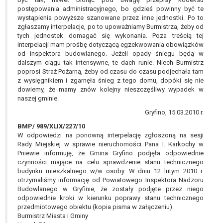
postępowania administracyjnego, bo gdzieś powinny być te
wystąpienia powyższe szanowane przez inne jednostki. Po to
zgłaszamy interpelacje, po to upoważniamy Burmistrza, żeby od
tych jednostek domagać się wykonania. Poza treścią tej
interpelacji mam prośbę dotyczącą egzekwowania obowiązków
od inspektora budowlanego. Jeżeli opady śniegu będą w
dalszym ciągu tak intensywne, te dach runie. Niech Burmistrz
poprosi Straż Pożarną, żeby od czasu do czasu podjechała tam
z wysięgnikiem i zgarnęła śnieg z tego domu, dopóki się nie
dowiemy, że mamy znów kolejny nieszczęśliwy wypadek w
naszej gminie.
Gryfino, 15.03.2010 r.
BMP/ 989/XLIX/227/10
W odpowiedzi na ponowną interpelację zgłoszoną na sesji
Rady Miejskiej w sprawie nieruchomości Pana I. Karkochy w
Pniewie informuję, że Gmina Gryfino podjęła odpowiednie
czynności mające na celu sprawdzenie stanu technicznego
budynku mieszkalnego w/w osoby. W dniu 12 lutym 2010 r.
otrzymaliśmy informację od Powiatowego Inspektora Nadzoru
Budowlanego w Gryfinie, że zostały podjęte przez niego
odpowiednie kroki w kierunku poprawy stanu technicznego
przedmiotowego obiektu (kopia pisma w załączeniu).
Burmistrz Miasta i Gminy