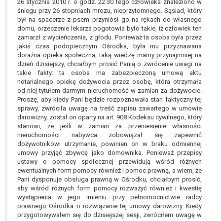
26 stycznia 2010 r. o godz. 22.30 tego człowieka znaleziono w
śniegu przy 26 stopniach mrozu, nieprzytomnego. Sąsiad, który
był na spacerze z psem przyniósł go na rękach do własnego
domu, orzeczenie lekarza pogotowia było takie, iż człowiek ten
zamarzł z wycieńczenia, z głodu. Ponieważ ta osoba była przez
jakiś czas podopiecznym Ośrodka, była mu przyznawana
doraźna opieka społeczna, taką wiedzę mamy przynajmniej na
dzień dzisiejszy, chciałbym prosić Panią o zwrócenie uwagi na
takie fakty: ta osoba ma zabezpieczoną umową aktu
notarialnego opiekę dożywocia przez osobę, która otrzymała
od niej tytułem darmym nieruchomość w zamian za dożywocie.
Proszę, aby kiedy Pani będzie rozpoznawała stan faktyczny tej
sprawy, zwróciła uwagę na treść zapisu zawartego w umowie
darowizny, został on oparty na art. 908 Kodeksu cywilnego, który
stanowi, że jeśli w zamian za przeniesienie własności
nieruchomości nabywca zobowiązał się zapewnić
dożywotnikowi utrzymanie, powinien on w braku odmiennej
umowy przyjąć zbywcę jako domownika. Ponieważ przepisy
ustawy o pomocy społecznej przewidują wśród różnych
ewentualnych form pomocy również i pomoc prawną, a wiem, że
Pani dysponuje obsługa prawną w Ośrodku, chciałbym prosić,
aby wśród różnych form pomocy rozważyć również i kwestię
wystąpienia w jego imieniu przy pełnomocnictwie radcy
prawnego Ośrodka o rozwiązanie tej umowy darowizny. Kiedy
przygotowywałem się do dzisiejszej sesji, zwróciłem uwagę w