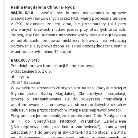
Radna Magdalena Chmura-Nycz
984/XLIX/10
– zwrócili się do mnie mieszkańcy w sprawie
przewozów realizowanych przez PKS. Mamy podpisaną umowę
z PKS, rozumiem, że jest zima, ale pozamarzały rolki przy
otwieranych drzwiach i ludzie jeżdżą przy otwartych drzwiach.
Proszą, aby Pan Burmistrz interweniował w sprawie ogrzewania
w autobusach, ponieważ niektórzy kierowcy nie włączają
ogrzewania. Czy prowadzone są jakieś oszczędności? Ostatnio
w autobusie było minus 12 stopni.
BMK.0057-6/10
Przedsiębiorstwo Komunikacji Samochodowej
w Szczecinie Sp. z o.o.
ul. Heyki 4
70-631 Szczecin
W związku ze złożeniem 28 stycznia br. na sesji Rady Miejskiej w
Gryfinie przez Radną Magdalenę Chmurę-Nycz interpelacji,
proszę o ustosunkowanie się do powyższej interpelacji i
poinformowanie zainteresowanych stron o podjętych krokach w
celu usunięcia przytoczonych w interpelacji nieprawidłowości.
Przypominam jednocześnie, że zgodnie z ust. 7 pkt 9 załącznika
nr 1 do Specyfikacji Istotnych Warunków Zamówienia
(„Szczegółowy opis przedmiotu zamówienia”), stanowiącej
załącznik nr 1 do umowy nr BMK.342-4/10 z 15 stycznia 2010 r.
na Wykonywanie autobusowych usług przewozowych w