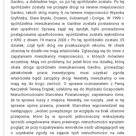
Gardno, a dokładnie tego, co po tej spółdzielni zostało. Po tej
W przypadku gdy przetwarzanie danych
spółdzielni zostały nie przejęte drogi na terenie miejscowości
osobowych odbywa się na podstawie zgody osoby
Gardno, takich dróg mamy 9, na terenie miejscowości Wysoka
na przetwarzanie danych osobowych (art. 6 ust. 1
Gryfińska, Stare Brynki, Drzenin, Sobiemyśl i Dołgie. W 1999 r.
lit a RODO), przysługuje Pani/Panu prawo do
spółdzielnia mieszkaniowa w Gardnie została postawiona w
stan upadłości. Sprawą zajął się syndyk, było prowadzone
cofnięcia tej zgody w dowolnym momencie.
postępowanie upadłościowe, spółdzielnia została wykreślona
Cofnięcie to nie ma wpływu na zgodność
z KRS z dniem 19 marca 2003 r. Po tej spółdzielni zostało 35
przetwarzania, którego dokonano na podstawie
działek, czyli tych dróg nie przekazanych nikomu. W chwili
zgody przed jej cofnięciem.
obecnej te działki nie mają właściciela. Zgłaszają się do mnie z
Przysługuje Pani/Panu prawo wniesienia skargi do
zapytaniami mieszkańcy miejscowości, o których mówiłem
wcześniej. Mają oni problemy, bo jeżeli ktoś ma działkę, którą
organu nadzorczego na niezgodne z prawem
okala droga spółdzielni mieszkaniowej Gardno, prowadząc
przetwarzanie Pani/Pana danych osobowych
jakiekolwiek prace inwestycyjne, musi uzyskać zgodę
przez administratora.
właściciela bądź zarządcy drogi. Niestety, mieszkańcy ci nie
Organem właściwym do wniesienia skargi jest
mają się do kogo zwrócić. O sprawie rozmawiałem z Panią
Naczelnik Teresą Drążek, udaliśmy się do Wydziału Gospodarki
Prezes Urzędu Ochrony Danych Osobowych.
Nieruchomościami Starostwa Powiatowego, zapewniano mnie,
W zależności od sfery, w której przetwarzane są
że ta sprawa ruszy z miejsca. Niestety, nie ruszyła. Jest w tej
dane osobowe, podanie danych osobowych jest
sprawie opinia prawna, prawnik Starostwa wypowiedział się
dobrowolne albo jest wymogiem ustawowym lub
następująco: „wobec powyższego ze względu na brak obecnie
umownym.
przepisów, które by w sposób jednoznaczny wskazywały
sposób uregulowania stanu prawnego nieruchomości wyrażam
Pani/Pana dane nie będą poddawane
pogląd, że przy rozpatrywaniu wniosków osób ubiegających się
zautomatyzowanemu podejmowaniu decyzji, w
o uzyskanie zgody na zajęcie tych nieruchomości na cele