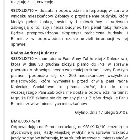
dziękuję za interwencję.
982/XLIX/10
– dostałam odpowiedź na interpelację w sprawie
wniosku mieszkańców Żabnicy o przydzielenie budynku, który
kiedyś pełnił funkcję świetlicy i mieszkańcy z sołtysem
zabiegają o to, aby i teraz budynek ten pełnił taką funkcję.
Będzie przeprowadzona ekspertyza techniczna budynku i
Burmistrz w odpowiednim czasie udzieli informacji w tej
sprawie.
Radny Andrzej Kułdosz
983/XLIX/10
– mam pismo Pani Anny Zabłockiej z Daleszewa,
która w dniu 30 grudnia złożyła pismo do PKP w sprawie
powrotu do obowiązującego wcześniej rozkładu jazdy. Pod tym
pismem podpisało się ok. 200 mieszkańców wszystkich
miejscowości, które wymieniała przed chwilą pani radna
Kmieciak. Chciałabym to pismo złożyć, bo do dnia
wczorajszego Pani Zabłocka nie dostała odpowiedzi na temat
tego, że PKP skłania się do zmiany planu. Z góry dziękuję Panu
Burmistrzowi w imieniu tych mieszkańców.
Gryfino, dnia 17 lutego 2010 r.
BMK.0057-5/10
Odpowiadając na Pana interpelację nr 983/XLIX/10 złożoną na
styczniowej sesji Rady Miejskiej w Gryfinie w sprawie rozkładu
jazdy pociągów informuję, iż na skutek interwencji mieszkańców