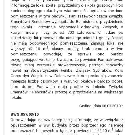
informację, że lokal został przydzielony dla koła gospodyń. Pod
koniec ubiegłego roku było wiadomo, że będzie wolne inne
pomieszczenie w tym budynku. Pani Przewodnicząca Związku
Emerytów i Rencistów wystąpiła do Burmistrza o przydzielenie
tego lokalu i otrzymała odpowiedź odmowną. Związek, o
którym mówię, liczy ponad 700 członków. Ci ludzie po
kilkadziesiąt lat pracowali dla naszego miasta i gminy. Dzisiaj
nie mają odpowiedniego pomieszczenia. Zajmują lokal nie
2
większy niż 16 m
, ciasny, ponury, brak remontu w tym
pomieszczeniu powoduje, że sprawia ono bardzo
przygnębiające wrażenie. Uważam, że powinien Pan traktować
równą miarą wszystkie stowarzyszenia, patrząc chociażby
nawet na Stowarzyszenie Feniks, Związek Sybiraków, Koło
Gospodyń Wiejskich w Daleszewie, które posiadają znacznie
mniejszą liczbę członków, a warunki lokalowe bardzo dobre,
albo dobre. Ponawiam moją prośbę w imieniu Związku
Emerytów i Rencistów i proszę o przydzielenie im większego
lokalu.
Gryfino, dnia 08.03.2010 r.
BWG.057/03/10
Odpowiadając na ww interpelację informuję, że w związku z
opuszczeniem w ww budynku przez poprzedniego najemcę
2
pomieszczeń biurowych o łącznej powierzchni 41,10 m
lokal