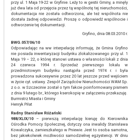
przy ul. 1 Maja 19-22 w Gryfinie. Leży to w gestii Gminy, a minęły
już dwa lata od przejęcia przez tą wspólnotę tej nieruchomości,
dokumentacja nie została odtworzona, ale też wspólnota nie
dostała żadnej odpowiedzi. Proszę o odpowiedź wspólnocie i
odtworzenie tej dokumentacji.
Gryfino, dnia 08.03.2010 r.
BWG.057/06/10
Odpowiadając na ww interpelację informuję, że Gmina Gryfino
nie posiada inwentaryzacji budynku zlokalizowanego przy ul. 1
Maja 19 – 22, o której stanowi ustawa o własności lokali z dnia
24 czerwca 1994 r. Sprzedaż pierwszego lokalu w
przedmiotowym budynku nastąpiła przed 1974 r. i była
prowadzona sukcesywnie przez 20 lat jeszcze przed wejściem
w życie cyt. ustawy. Zespół Zarządców Nieruchomości WAM Sp.
z o.o. w Szczecinie został o tym fakcie poinformowany pismem
z dnia 9 lutego br., którego kserokopię w załączeniu przekazuję.
Burmistrz Miasta i Gminy
Henryk Piłat
Radny Stanisław Różański
988/XLIX/10
– pierwszą interpelację kieruję do Kierownika
Ośrodka Pomocy Społecznej, dotyczy ona inwalidy Stanisława
Kowalczyka, zamieszkałego w Pniewie. Jest to osoba samotna,
bez jakiekolwiek możliwości samodzielnej egzystencji. W dniu