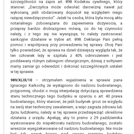
szczególności na zapis art. 898 Kodeksu cywilnego, który
stanowi: „Darczyńca może odwołać darowiznę nawet już
wykonaną, jeśli obdarowany dopuścił się względem niego
rażącej niewdzięczności”. Jeżeli ta osoba, która była mocą aktu
notarialnego zobowiązana do zapewnienia dożywocia, a
przepisy bardzo drobiazgowo mówią, co do tej czynności
należy, i z tego się nie wywiązuje, to należy zastosować
sankcyjne działanie w trybie art. 898. Deklaruje Pani pełną
pomoc i współpracę przy prowadzeniu tej sprawy. Chcę Pani
tylko powiedzieć, że sprawa na dzień dzisiejszy wygląda tak, że
ten człowiek leży w szpitalu z 40% odmrożeniem i jest
poddawany różnym zabiegom chirurgicznym, dzisiaj z sołtysem
mamy zamiar go odwiedzić i dokonać szczegółowych ustaleń
w tej sprawie.
989/XLIX/10
– otrzymałem wyjaśnienia w sprawie pana
Ignacego Karkochy, że wystąpiono do nadzoru budowlanego,
przypomnę, chodzi o moją interpelację dotyczącą sprawdzenia
stanu technicznego tego budynku w oparciu o art. 40 prawa
budowlanego, który stanowi, że jeśli budynek grozi ze względu
na swój stan techniczny zawaleniem, a więc zagraża zdrowiu lub
życiu ludzkiemu, należy w tej sprawie przedsięwziąć określone
działania z urzędu. Apeluję, aby to pismo z 29 października
wystosowane do inspektoratu nadzoru budowlanego, zostało
wreszcie wyegzekwowane od nadzoru budowlanego. Nie może
być tak, nawet biorąc pod uwagę przepisy kodeksu