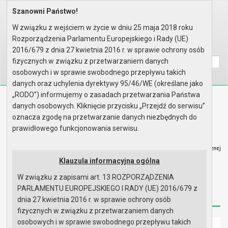
Szanowni Państwo!
Home
Organy
Rada Miejska
V kadencja Rady Miejskiej
Sesje Rady Miejskiej
XLIX sesja Rady - 28.01.2010
W związku z wejściem w życie w dniu 25 maja 2018 roku
Zgłoszone interpelacje i zapyt..
Rozporządzenia Parlamentu Europejskiego i Rady (UE)
Wyszukaj na stronie:
A
2016/679 z dnia 27 kwietnia 2016 r. w sprawie ochrony osób
A
A
fizycznych w związku z przetwarzaniem danych
osobowych i w sprawie swobodnego przepływu takich
danych oraz uchylenia dyrektywy 95/46/WE (określane jako
„RODO”) informujemy o zasadach przetwarzania Państwa
Biuletyn Informacji Publicznej
danych osobowych. Kliknięcie przycisku „Przejdź do serwisu”
Urząd Miasta i Gminy w Gryfinie
oznacza zgodę na przetwarzanie danych niezbędnych do
prawidłowego funkcjonowania serwisu.
Klauzula informacyjna ogólna
W związku z zapisami art. 13 ROZPORZĄDZENIA
Strona główna
Mapa serwisu
Aktualności
PARLAMENTU EUROPEJSKIEGO I RADY (UE) 2016/679 z
Redakcja
Instrukcja korzystania
Dostępność
dnia 27 kwietnia 2016 r. w sprawie ochrony osób
fizycznych w związku z przetwarzaniem danych
osobowych i w sprawie swobodnego przepływu takich
Strona główna