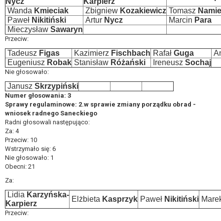
Nycz
Karpierz
Wanda
Kmieciak
Zbigniew
Kozakiewicz
Tomasz
Namie
Paweł
Nikitiński
Artur
Nycz
Marcin
Para
Mieczysław
Sawaryn
Przeciw:
Tadeusz
Figas
Kazimierz
Fischbach
Rafał
Guga
An
Eugeniusz
Robak
Stanisław
Różański
Ireneusz
Sochaj
Nie głosowało:
Janusz
Skrzypiński
Numer głosowania: 3
Sprawy regulaminowe: 2.w sprawie zmiany porządku obrad -
wniosek radnego Saneckiego
Radni głosowali następująco:
Za: 4
Przeciw: 10
Wstrzymało się: 6
Nie głosowało: 1
Obecni: 21
Za:
Lidia
Karzyńska-
Elżbieta
Kasprzyk
Paweł
Nikitiński
Mare
Karpierz
Przeciw: