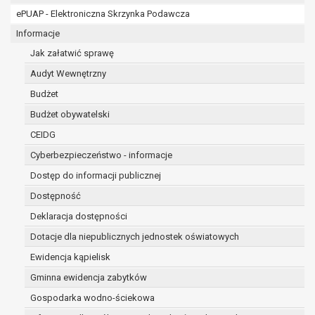
Ponadto w przypadku umów o dofinansowanie dane oso
ePUAP - Elektroniczna Skrzynka Podawcza
pozyskania przechowywane są przez okres wynikający z
dofinansowanie zawartej między beneficjentem a określon
Informacje
trwałości danego projektu i konieczności zachowania doku
Jak załatwić sprawę
celów kontrolnych.
Audyt Wewnętrzny
W związku z przetwarzaniem przez administratora dany
Budżet
przysługuje Pani/Panu:
prawo dostępu do treści danych oraz otrzymywania i
Budżet obywatelski
podstawie art. 15 RODO;
CEIDG
prawo do żądania sprostowania danych na podstawi
Cyberbezpieczeństwo - informacje
w przypadku gdy:
dane są nieprawidłowe lub niekompletne;
Dostęp do informacji publicznej
prawo do żądania usunięcia danych osobowych (tzw
Dostępność
zapomnianym) na podstawie art. 17 RODO, w przyp
Deklaracja dostępności
dane nie są już niezbędne do celów, dla który
inny sposób przetwarzane,
Dotacje dla niepublicznych jednostek oświatowych
osoba, której dane dotyczą, wniosła sprzeci
Ewidencja kąpielisk
przetwarzania danych osobowych,
Gminna ewidencja zabytków
osoba, której dane dotyczą wycofała zgodę 
danych osobowych, która jest podstawą prze
Gospodarka wodno-ściekowa
nie ma innej podstawy prawnej przetwarzani