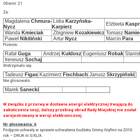
Obecni: 21
Za:
Magdalena
Chmura-
Lidia
Karzyńska-
Elżbieta
Kaspr
Nycz
Karpierz
Wanda
Kmieciak
Zbigniew
Kozakiewicz
Tomasz
Namie
Paweł
Nikitiński
Artur
Nycz
Marcin
Para
Przeciw:
Rafał
Guga
Andrzej
Kułdosz
Eugeniusz
Robak
Stanis
Ireneusz
Sochaj
Wstrzymało się:
Tadeusz
Figas
Kazimierz
Fischbach
Janusz
Skrzypiński
Nie głosowało:
Marek
Sanecki
W związku z przerwą w dostawie energii elektrycznej trwającą do
zakończenia sesji, dalszy przebieg obrad Rady Miejskiej nie został
zarejestrowany w wersji elektronicznej.
Nr głosowania: 6
Podjęcie uchwały w sprawie uchwalenia budżetu Gminy Gryfino na 2010
rok – DRUK nr 3/XLIX.