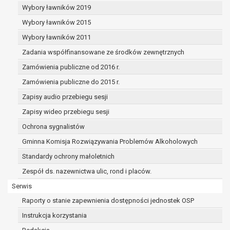
W przypadku gdy przetwarzanie danych osobowych odbyw
Wybory ławników 2019
zgody osoby na przetwarzanie danych osobowych (art. 6 ust
Wybory ławników 2015
przysługuje Pani/Panu prawo do cofnięcia tej zgody w 
Wybory ławników 2011
Cofnięcie to nie ma wpływu na zgodność przetwarzania, 
podstawie zgody przed jej cofnięciem.
Zadania współfinansowane ze środków zewnętrznych
Przysługuje Pani/Panu prawo wniesienia skargi do organ
Zamówienia publiczne od 2016 r.
niezgodne z prawem przetwarzanie Pani/Pana danych o
Zamówienia publiczne do 2015 r.
administratora.
Organem właściwym do wniesienia skargi jest Prezes Ur
Zapisy audio przebiegu sesji
Osobowych.
Zapisy wideo przebiegu sesji
W zależności od sfery, w której przetwarzane są dane os
Ochrona sygnalistów
danych osobowych jest dobrowolne albo jest wymogiem 
umownym.
Gminna Komisja Rozwiązywania Problemów Alkoholowych
Pani/Pana dane nie będą poddawane zautomatyzowane
Standardy ochrony małoletnich
decyzji, w tym również profilowaniu.
Zespół ds. nazewnictwa ulic, rond i placów.
Serwis
Raporty o stanie zapewnienia dostępności jednostek OSP
Instrukcja korzystania