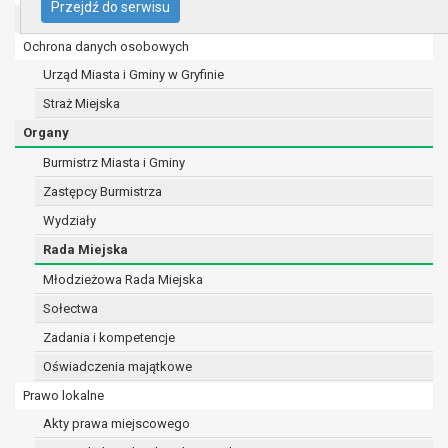
Przejdź do serwisu
UMiG - telefony wewnętrzne
74 -100 Gryfino
telefon: 91 416 20 11
Ochrona danych osobowych
e-mail:
burmistrz@gryfino.pl
Urząd Miasta i Gminy w Gryfinie
Dane kontaktowe Inspektora Ochrony Danych:
Straż Miejska
telefon: 91 416 20 11
e-mail:
iod@gryfino.pl
Organy
Pani/Pana dane osobowe przetwarzane są zgodnie z obo
Burmistrz Miasta i Gminy
przepisami prawa w celu:
Zastępcy Burmistrza
realizacji zadań wynikających z przepisów prawa, a
ustawy z dnia 8 marca 1990 r. o samorządzie gminny
Wydziały
poz. 1875 ze zm.) oraz z szeregu ustaw kompetenc
Rada Miejska
(merytorycznych), a także obowiązków i zadań zle
Młodzieżowa Rada Miejska
instytucje nadrzędne wobec Gminy;
zawarcia i realizacji umów;
Sołectwa
ochrony żywotnych interesów osoby, której dane dot
Zadania i kompetencje
fizycznej;
Oświadczenia majątkowe
wykonania zadania realizowanego w interesie publ
sprawowania władzy publicznej powierzonej admini
Prawo lokalne
w pozostałych przypadkach dane osobowe przetwa
Akty prawa miejscowego
na podstawie wcześniej udzielonej zgody w zakresie