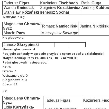
Tadeusz
Figas
Kazimierz
Fischbach
Rafał
Guga
Wanda
Kmieciak
Zbigniew
Kozakiewicz
Andrzej
Kułdos
Stanisław
Różański
Ireneusz
Sochaj
Wstrzymało się:
Magdalena
Chmura-
Tomasz
Namieciński
Janina
Nikitińsk
Nycz
Marcin
Para
Mieczysław
Sawaryn
Nie głosowało:
Janusz
Skrzypiński
Numer głosowania: 4
Podjęcie uchwały w sprawie przyjęcia sprawozdań z działalności
stałych Komisji Rady za 2009 rok - Druk nr 2/XLIX
Radni głosowali następująco:
Za: 20
Przeciw: 1
Wstrzymało się: 0
Nie głosowało: 0
Obecni: 21
Za:
Magdalena
Chmura-
Tadeusz
Figas
Kazimierz
Fis
Nycz
Lidia
Karzyńska-