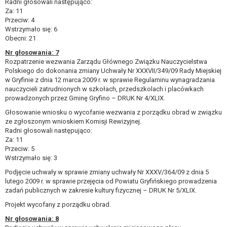
Radni głosowali następująco:
Za: 11
Przeciw: 4
Wstrzymało się: 6
Obecni: 21
Nr głosowania: 7
Rozpatrzenie wezwania Zarządu Głównego Związku Nauczycielstwa
Polskiego do dokonania zmiany Uchwały Nr XXXVII/349/09 Rady Miejskiej
w Gryfinie z dnia 12 marca 2009 r. w sprawie Regulaminu wynagradzania
nauczycieli zatrudnionych w szkołach, przedszkolach i placówkach
prowadzonych przez Gminę Gryfino – DRUK Nr 4/XLIX.
Głosowanie wniosku o wycofanie wezwania z porządku obrad w związku
ze zgłoszonym wnioskiem Komisji Rewizyjnej.
Radni głosowali następująco:
Za: 11
Przeciw: 5
Wstrzymało się: 3
Podjęcie uchwały w sprawie zmiany uchwały Nr XXXV/364/09 z dnia 5
lutego 2009 r. w sprawie przejęcia od Powiatu Gryfińskiego prowadzenia
zadań publicznych w zakresie kultury fizycznej – DRUK Nr 5/XLIX.
Projekt wycofany z porządku obrad.
Nr głosowania: 8