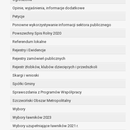
przetwarzanie danych odbywa się na podsta
Opinie, wyjaśnienia, informacje dodatkowe
osobą, której dane dotyczą lub na podstawie
przez tą osobę,
Petycje
przetwarzanie odbywa się w sposób zautom
Ponowne wykorzystywanie informacji sektora publicznego
prawo sprzeciwu wobec przetwarzania danych na po
Powszechny Spis Rolny 2020
RODO, wobec przetwarzania danych osobowych, kt
prawną jest:
Referendum lokalne
niezbędność przetwarzania do wykonania za
Rejestry i Ewidencje
w interesie publicznym lub w ramach spraw
Rejestry zamówień publicznych
publicznej powierzonej administratorowi bąd
niezbędność przetwarzania do celów wynikaj
Rejestr żłobków, klubów dziecięcych i przedszkoli
uzasadnionych interesów realizowanych prze
Skargi i wnioski
przez stronę trzecią.
Spółki Gminy
Z przyczyn związanych z Pani/Pana szczególną syt
wniesienia sprzeciwu, administrator nie może już p
Sprawozdania z Programów Współpracy
danych osobowych, chyba że wykaże on istnienie w
Szczeciński Obszar Metropolitalny
uzasadnionych podstaw do przetwarzania, nadrzę
Wybory
interesów, praw i wolności osoby, której dane dotyc
Wybory ławników 2023
ustalenia, dochodzenia lub obrony roszczeń.
Wybory uzupełniające ławników 2021 r.