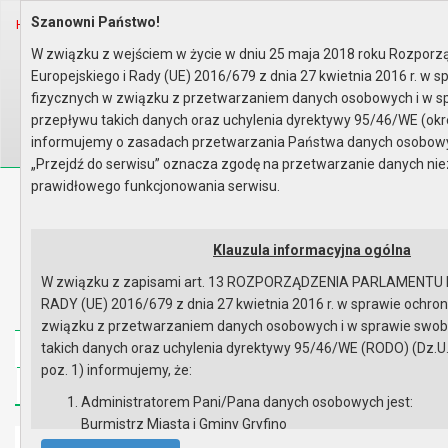
Szanowni Państwo!
Home
Organy
Rada Miejska
V kadencja Rady Miejskiej
Sesje Rady Miejskiej
XLIX sesja Rady - 28.01.2010
W związku z wejściem w życie w dniu 25 maja 2018 roku Rozpor
Wyniki głosowania
Europejskiego i Rady (UE) 2016/679 z dnia 27 kwietnia 2016 r. w 
Wyszukaj na stronie:
A
fizycznych w związku z przetwarzaniem danych osobowych i w 
A
A
przepływu takich danych oraz uchylenia dyrektywy 95/46/WE (okr
informujemy o zasadach przetwarzania Państwa danych osobowych
„Przejdź do serwisu” oznacza zgodę na przetwarzanie danych ni
prawidłowego funkcjonowania serwisu.
Biuletyn Informacji Publicznej
Urząd Miasta i Gminy w Gryfinie
Klauzula informacyjna ogólna
W związku z zapisami art. 13 ROZPORZĄDZENIA PARLAMENTU
RADY (UE) 2016/679 z dnia 27 kwietnia 2016 r. w sprawie ochro
związku z przetwarzaniem danych osobowych i w sprawie swo
takich danych oraz uchylenia dyrektywy 95/46/WE (RODO) (Dz.U.UE
Strona główna
Mapa serwisu
Aktualności
poz. 1) informujemy, że:
Redakcja
Instrukcja korzystania
Dostępność
Administratorem Pani/Pana danych osobowych jest:
Burmistrz Miasta i Gminy Gryfino
Strona główna
ul. 1 Maja 16