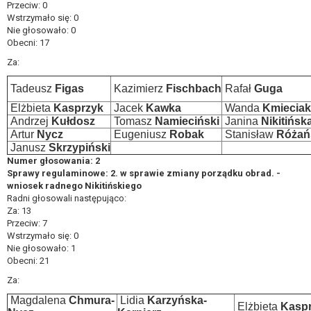
Przeciw: 0
Wstrzymało się: 0
Nie głosowało: 0
Obecni: 17
Za:
Tadeusz
Figas
Kazimierz
Fischbach
Rafał
Guga
Elżbieta
Kasprzyk
Jacek
Kawka
Wanda
Kmieciak
Andrzej
Kułdosz
Tomasz
Namieciński
Janina
Nikitińsk
Artur
Nycz
Eugeniusz
Robak
Stanisław
Różań
Janusz
Skrzypiński
Numer głosowania: 2
Sprawy regulaminowe: 2. w sprawie zmiany porządku obrad. -
wniosek radnego Nikitińskiego
Radni głosowali następująco:
Za: 13
Przeciw: 7
Wstrzymało się: 0
Nie głosowało: 1
Obecni: 21
Za:
Magdalena
Chmura-
Lidia
Karzyńska-
Elżbieta
Kasp