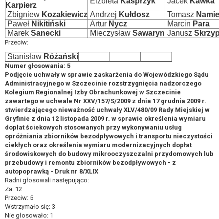
Elżbieta
Kasprzyk
Jacek
Kawka
Karpierz
Zbigniew
Kozakiewicz
Andrzej
Kułdosz
Tomasz
Namie
Paweł
Nikitiński
Artur
Nycz
Marcin
Para
Marek
Sanecki
Mieczysław
Sawaryn
Janusz
Skrzyp
Przeciw:
Stanisław
Różański
Numer głosowania: 5
Podjęcie uchwały w sprawie zaskarżenia do Wojewódzkiego Sądu
Administracyjnego w Szczecinie rozstrzygnięcia nadzorczego
Kolegium Regionalnej Izby Obrachunkowej w Szczecinie
zawartego w uchwale Nr XXV/157/S/2009 z dnia 17 grudnia 2009 r.
stwierdzającego nieważność uchwały XLV/480/09 Rady Miejskiej w
Gryfinie z dnia 12 listopada 2009 r. w sprawie określenia wymiaru
dopłat ściekowych stosowanych przy wykonywaniu usług
opróżniania zbiorników bezodpływowych i transportu nieczystości
ciekłych oraz określenia wymiaru modernizacyjnych dopłat
środowiskowych do budowy mikrooczyszczalni przydomowych lub
przebudowy i remontu zbiorników bezodpływowych - z
autopoprawką - Druk nr 8/XLIX
Radni głosowali następująco:
Za: 12
Przeciw: 5
Wstrzymało się: 3
Nie głosowało: 1