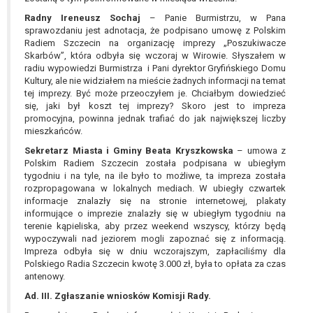
Radny Ireneusz Sochaj
– Panie Burmistrzu, w Pana
sprawozdaniu jest adnotacja, że podpisano umowę z Polskim
Radiem Szczecin na organizację imprezy „Poszukiwacze
Skarbów”, która odbyła się wczoraj w Wirowie. Słyszałem w
radiu wypowiedzi Burmistrza i Pani dyrektor Gryfińskiego Domu
Kultury, ale nie widziałem na mieście żadnych informacji na temat
tej imprezy. Być może przeoczyłem je. Chciałbym dowiedzieć
się, jaki był koszt tej imprezy? Skoro jest to impreza
promocyjna, powinna jednak trafiać do jak największej liczby
mieszkańców.
Sekretarz Miasta i Gminy Beata Kryszkowska
– umowa z
Polskim Radiem Szczecin została podpisana w ubiegłym
tygodniu i na tyle, na ile było to możliwe, ta impreza została
rozpropagowana w lokalnych mediach. W ubiegły czwartek
informacje znalazły się na stronie internetowej, plakaty
informujące o imprezie znalazły się w ubiegłym tygodniu na
terenie kąpieliska, aby przez weekend wszyscy, którzy będą
wypoczywali nad jeziorem mogli zapoznać się z informacją.
Impreza odbyła się w dniu wczorajszym, zapłaciliśmy dla
Polskiego Radia Szczecin kwotę 3.000 zł, była to opłata za czas
antenowy.
Ad. III. Zgłaszanie wniosków Komisji Rady.