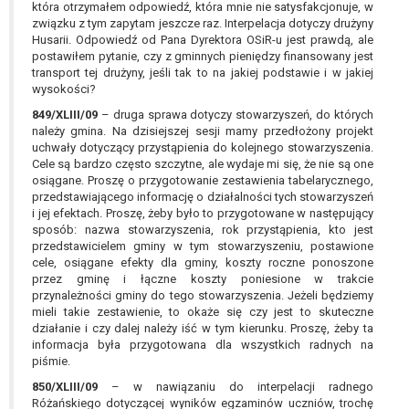
która otrzymałem odpowiedź, która mnie nie satysfakcjonuje, w
związku z tym zapytam jeszcze raz. Interpelacja dotyczy drużyny
Husarii. Odpowiedź od Pana Dyrektora OSiR-u jest prawdą, ale
postawiłem pytanie, czy z gminnych pieniędzy finansowany jest
transport tej drużyny, jeśli tak to na jakiej podstawie i w jakiej
wysokości?
849/XLIII/09
– druga sprawa dotyczy stowarzyszeń, do których
należy gmina. Na dzisiejszej sesji mamy przedłożony projekt
uchwały dotyczący przystąpienia do kolejnego stowarzyszenia.
Cele są bardzo często szczytne, ale wydaje mi się, że nie są one
osiągane. Proszę o przygotowanie zestawienia tabelarycznego,
przedstawiającego informację o działalności tych stowarzyszeń
i jej efektach. Proszę, żeby było to przygotowane w następujący
sposób: nazwa stowarzyszenia, rok przystąpienia, kto jest
przedstawicielem gminy w tym stowarzyszeniu, postawione
cele, osiągane efekty dla gminy, koszty roczne ponoszone
przez gminę i łączne koszty poniesione w trakcie
przynależności gminy do tego stowarzyszenia. Jeżeli będziemy
mieli takie zestawienie, to okaże się czy jest to skuteczne
działanie i czy dalej należy iść w tym kierunku. Proszę, żeby ta
informacja była przygotowana dla wszystkich radnych na
piśmie.
850/XLIII/09
– w nawiązaniu do interpelacji radnego
Różańskiego dotyczącej wyników egzaminów uczniów, trochę