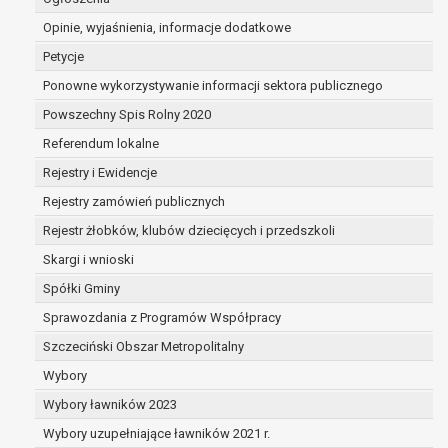
dane są nieprawidłowe lub
Opinie, wyjaśnienia, informacje dodatkowe
niekompletne;
prawo do żądania usunięcia danych
Petycje
osobowych (tzw. prawo do bycia
Ponowne wykorzystywanie informacji sektora publicznego
zapomnianym) na podstawie art. 17 RODO,
Powszechny Spis Rolny 2020
w przypadku gdy:
dane nie są już niezbędne do celów,
Referendum lokalne
dla których były zebrane lub w inny
Rejestry i Ewidencje
sposób przetwarzane,
Rejestry zamówień publicznych
osoba, której dane dotyczą, wniosła
sprzeciw wobec przetwarzania
Rejestr żłobków, klubów dziecięcych i przedszkoli
danych osobowych,
Skargi i wnioski
osoba, której dane dotyczą wycofała
Spółki Gminy
zgodę na przetwarzanie danych
osobowych, która jest podstawą
Sprawozdania z Programów Współpracy
przetwarzania danych i nie ma innej
Szczeciński Obszar Metropolitalny
podstawy prawnej przetwarzania
Wybory
danych,
Wybory ławników 2023
dane osobowe przetwarzane są
niezgodnie z prawem,
Wybory uzupełniające ławników 2021 r.