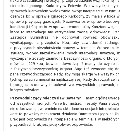
trakcie zasadniczej inwestycji, przeprowadzenie wizji lokalnej na
siedlisku Ignacego Karkochy w Pniewie. We wszystkich tych
sprawach kierowałem wielokrotnie swoje interpelacje, w tym: 9
czerwca br. w sprawie Ignacego Karkochy, 25 maja i 9 lipca w
sprawie przyłączy gazowych, 9 czerwca br. w sprawie budowy
kanalizacji i 9 lipca br. w sprawie remontu ulicy Kasztanowej, na
które to interpelacje nie otrzymałem żadnej odpowiedzi. Pan
Zastępca Burmistrza nie dochował również obowiązku
wynikającego z przepisów Kpa, aby zawiadomić radnego
o przyczynach niezałatwienia sprawy w terminie. Wobec takiej
sytuacji, wobec niezałatwienia moich interpelacji uważam, iż
wyczerpane zostały znamiona bezczynności organu, o których
mówi art. 229 kpa, bowiem dowodzą, iż mamy do czynienia
z faktyczną bezczynnością organu. Stąd też zwracam się do
pana Przewodniczącego Rady, aby moją skargę we wszystkich
tych sprawach umieścił na najbliższej sesji Rady do rozpatrzenia
i podjęcia stosownych uchwał we wszystkich sprawach, o
których mówiłem.
Przewodniczący Mieczysław Sawaryn
– mam ogólną uwagę
od wszystkich radnych. Panie Burmistrzu, niestety, Pana służby
nie odpowiadają w terminie na składane na sesjach interpelacje.
Jest to poważny mankament działania Burmistrza i jego służb.
Brak jest odpowiedzi na interpelacje w terminie, a w niektórych
przypadkach brak jest jakiejkolwiek odpowiedzi.