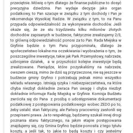
przeciętnie. Mówię o tym dlatego że finanse publiczne to dosyć
precyzyjna dziedzina. Pan wydaje decyzje jako organ
podatkowy, to Pan szacuje w związku z tym dochody i Pan je
rekomenduje Wysokiej Radzie. W związku z tym, to na Panu
przypada odpowiedzialność za wykonywanie dochodów. Jeśli
okaże się, że ze stu trzydziestu kilku milionów złotych
dochodów zapisanych w budżecie, faktycznie zrealizujemy 2/3,
to główną odpowiedzialność ponosi za to Pan. Rada Miejska w
Gryfinie będzie o tym Panu przypominała, dlatego że
społeczeństwo lokalne ma oczekiwania i wyobrażenia o tym, że
poszczególne inwestycje, takie jak Park Przemysłowy, nabrzeże,
uzbrojenie działek, a w przyszłości kolejne inwestycje będą
zrealizowane. Pieniądze, które pozyskaliśmy na nabrzeże,
owszem cieszą, mimo że dziś są przyrzeczone, nie są jeszcze w
budżecie gminy Gryfino i potrzebują jednak mimo wszystko
wkładu własnego. Istnieją ryzyka i niebezpieczeństwa, na które
chyba niezbyt dokładnie zwraca Pan uwagę i chyba niezbyt
dokładnie informuje Radę Miejską w Gryfinie. Komisja Budżetu
zwróciła się do Pana z prośbą o udostępnienie dokumentacji
podatkowej z postępowania podatkowego wobec ZEDO po to,
żeby ustalić stan faktyczny, ale Pańscy pracownicy zasłonili się
przepisami prawa. Ja to respektuję, będziemy szukali innej drogi
poznania stanu faktycznego, na jakim etapie postępowania
znajdujemy się, czy Gmina Gryfino będzie ponosiła z tego tytułu
koszty, a jeśli tak, to jakie to będą koszty i czy jesteśmy