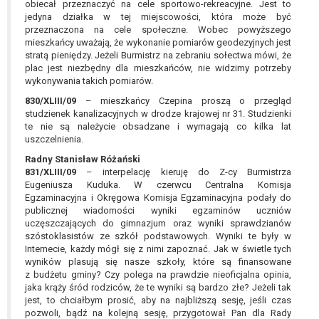
obiecał przeznaczyć na cele sportowo-rekreacyjne. Jest to
jedyna działka w tej miejscowości, która może być
przeznaczona na cele społeczne. Wobec powyższego
mieszkańcy uważają, że wykonanie pomiarów geodezyjnych jest
stratą pieniędzy. Jeżeli Burmistrz na zebraniu sołectwa mówi, że
plac jest niezbędny dla mieszkańców, nie widzimy potrzeby
wykonywania takich pomiarów.
830/XLIII/09
– mieszkańcy Czepina proszą o przegląd
studzienek kanalizacyjnych w drodze krajowej nr 31. Studzienki
te nie są należycie obsadzane i wymagają co kilka lat
uszczelnienia.
Radny Stanisław Różański
831/XLIII/09
– interpelację kieruję do Z-cy Burmistrza
Eugeniusza Kuduka. W czerwcu Centralna Komisja
Egzaminacyjna i Okręgowa Komisja Egzaminacyjna podały do
publicznej wiadomości wyniki egzaminów uczniów
uczęszczających do gimnazjum oraz wyniki sprawdzianów
szóstoklasistów ze szkół podstawowych. Wyniki te były w
Internecie, każdy mógł się z nimi zapoznać. Jak w świetle tych
wyników plasują się nasze szkoły, które są finansowane
z budżetu gminy? Czy polega na prawdzie nieoficjalna opinia,
jaka krąży śród rodziców, że te wyniki są bardzo złe? Jeżeli tak
jest, to chciałbym prosić, aby na najbliższą sesję, jeśli czas
pozwoli, bądź na kolejną sesję, przygotował Pan dla Rady