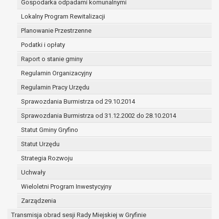
Gospodarka odpadami komunalnymi
(merytorycznych), a także obowiązków i
zadań zleconych przez instytucje
Lokalny Program Rewitalizacji
nadrzędne wobec Gminy;
Planowanie Przestrzenne
zawarcia i realizacji umów;
Podatki i opłaty
ochrony żywotnych interesów osoby, której
Raport o stanie gminy
dane dotyczą, lub innej osoby fizycznej;
wykonania zadania realizowanego w
Regulamin Organizacyjny
interesie publicznym lub w ramach
Regulamin Pracy Urzędu
sprawowania władzy publicznej
Sprawozdania Burmistrza od 29.10.2014
powierzonej administratorowi;
w pozostałych przypadkach dane osobowe
Sprawozdania Burmistrza od 31.12.2002 do 28.10.2014
przetwarzane są wyłącznie na podstawie
Statut Gminy Gryfino
wcześniej udzielonej zgody w zakresie i celu
Statut Urzędu
określonym w treści zgody.
W związku z przetwarzaniem danych w celu
Strategia Rozwoju
wskazanym w pkt. 3, dane osobowe mogą być
Uchwały
udostępniane innym upoważnionym odbiorcom lub
Wieloletni Program Inwestycyjny
kategoriom odbiorców danych osobowych.
Odbiorcami mogą być:
Zarządzenia
podmioty, które przetwarzają dane
Transmisja obrad sesji Rady Miejskiej w Gryfinie