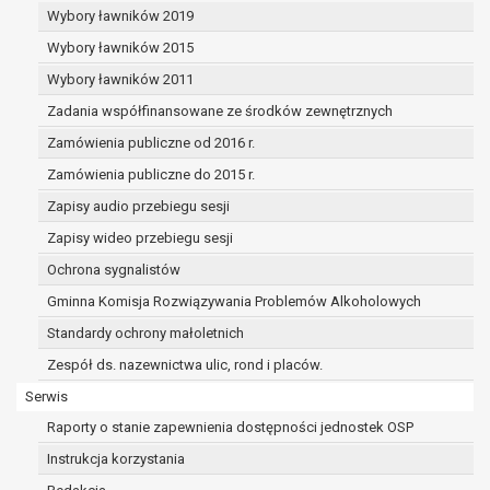
dane osobowe muszą być usunięte w
Wybory ławników 2019
celu wywiązania się z obowiązku
Wybory ławników 2015
wynikającego z przepisów prawa;
prawo do żądania ograniczenia
Wybory ławników 2011
przetwarzania danych osobowych na
Zadania współfinansowane ze środków zewnętrznych
podstawie art. 18 RODO, w przypadku gdy:
Zamówienia publiczne od 2016 r.
osoba, której dane dotyczą
kwestionuje prawidłowość danych
Zamówienia publiczne do 2015 r.
osobowych – na okres pozwalający
Zapisy audio przebiegu sesji
administratorowi sprawdzić
Zapisy wideo przebiegu sesji
prawidłowość tych danych,
przetwarzanie danych jest niezgodne
Ochrona sygnalistów
z prawem, a osoba, której dane
Gminna Komisja Rozwiązywania Problemów Alkoholowych
dotyczą, sprzeciwia się usunięciu
Standardy ochrony małoletnich
danych, żądając w zamian ich
ograniczenia,
Zespół ds. nazewnictwa ulic, rond i placów.
administrator nie potrzebuje już
Serwis
danych dla swoich celów, ale osoba,
Raporty o stanie zapewnienia dostępności jednostek OSP
której dane dotyczą, potrzebuje ich do
ustalenia, obrony lub dochodzenia
Instrukcja korzystania
roszczeń,