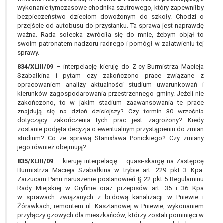
wykonanie tymczasowe chodnika szutrowego, który zapewniłby
bezpieczeństwo dzieciom dowożonym do szkoły. Chodzi o
przejście od autobusu do przystanku. Ta sprawa jest naprawdę
ważna. Rada sołecka zwróciła się do mnie, żebym objął to
swoim patronatem nadzoru radnego i pomógł w załatwieniu tej
sprawy.
834/XLIII/09
– interpelację kieruję do Z-cy Burmistrza Macieja
Szabałkina i pytam czy zakończono prace związane z
opracowaniem analizy aktualności studium uwarunkowań i
kierunków zagospodarowania przestrzennego gminy. Jeżeli nie
zakończono, to w jakim stadium zaawansowania te prace
znajdują się na dzień dzisiejszy? Czy termin 30 września
dotyczący zakończenia tych prac jest zagrożony? Kiedy
zostanie podjęta decyzja o ewentualnym przystąpieniu do zmian
studium? Co ze sprawą Stanisława Ponickiego? Czy zmiany
jego również obejmują?
835/XLIII/09
– kieruję interpelację – quasi-skargę na Zastępcę
Burmistrza Macieja Szabałkina w trybie art. 229 pkt 3 Kpa.
Zarzucam Panu naruszenie postanowień § 22 pkt 5 Regulaminu
Rady Miejskiej w Gryfinie oraz przepisów art. 35 i 36 Kpa
w sprawach związanych z budową kanalizacji w Pniewie i
Żórawkach, remontem ul. Kasztanowej w Pniewie, wykonaniem
przyłączy gzowych dla mieszkańców, którzy zostali pominięci w