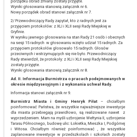
tym również profilowaniu.
porządku obrad zmiany zostały przyjęte.
Wyniki głosowania stanowią załącznik nr 6.
Nowy porządek obrad stanowi załącznik nr 7.
2/ Przewodniczący Rady zapytał, kto z radnych jest za
przyjęciem protokołów: z XLI i XLII sesji Rady Miejskiej w
Gryfinie.
W wyniku jawnego głosowania na stan Rady 21 osób i obecnych
na sesji 15 radnych w głosowaniu wzięło udział 15 radnych. Za
przyjęciem protokołów głosowało 15 radnych. Głosów
przeciwnych i wstrzymujących się nie było. Przewodniczący
Rady stwierdził, że protokoły: z XLI i XLII sesji Rady Miejskiej
zostały przyjęte.
Wyniki głosowania stanowią załącznik nr 8.
Ad. II. Informacja Burmistrza o pracach podejmowanych w
okresie międzysesyjnym i z wykonania uchwał Rady.
Informacja stanowi załącznik nr 9.
Burmistrz Miasta i Gminy Henryk Piłat
– chciałbym
poinformować Państwa, że wszystkie najważniejsze inwestycje
dla miasta przebiegają prawidłowo, są realizowane nawet z
wyprzedzeniem. Mam na myśli uzbrojenie Wełtynia II, uzbrojenie
Tarasu Północnego, budowę ulic: Łokietka, Mieszka I, Podgórnej
i Witosa. Chciałbym również poinformować , że wszystkie
zaplanowane inwestycje w przedszkolach i szkołach zostały