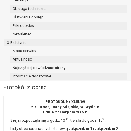
Redakcja
osoba, której dane dotyczą, wniosła
Obsługa techniczna
sprzeciw wobec przetwarzania
Ułatwienia dostępu
danych - do czasu ustalenia czy
prawnie uzasadnione podstawy po
Pliki cookies
stronie administratora są nadrzędne
Newsletter
wobec podstawy sprzeciwu;
O Biuletynie
prawo do przenoszenia danych na
podstawie art. 20 RODO, w przypadku gdy
Mapa serwisu
łącznie spełnione są następujące przesłanki:
Aktualności
przetwarzanie danych odbywa się na
Najczęściej odwiedzane strony
podstawie umowy zawartej z osobą,
której dane dotyczą lub na podstawie
Informacje dodatkowe
zgody wyrażonej przez tą osobę,
Protokół z obrad
przetwarzanie odbywa się w sposób
zautomatyzowany;
prawo sprzeciwu wobec przetwarzania
PROTOKÓŁ Nr XLIII/09
z XLIII sesji Rady Miejskiej w Gryfinie
danych na podstawie art. 21 RODO, wobec
z dnia 27 sierpnia 2009 r.
przetwarzania danych osobowych, którego
00
20
podstawą prawną jest:
Sesja rozpoczęła się o godz. 10
i trwała do godz. 15
.
niezbędność przetwarzania do
Listy obecności radnych stanowią załącznik nr 1 i załącznik nr 2.