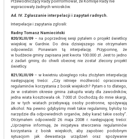
Przewodniczący Rady poinformował, że Komisje Rady nie
wypracowały żadnych wniosków.
Ad. IV. Zgłaszanie interpelacji i zapytań radnych.
Interpelacje i zapytania zgłosili:
Radny Tomasz Namieciński
820/XLIII/09
– na poprzedniej sesji pytałem o projekt świetlicy
wiejskiej w Gardnie. Do dnia dzisiejszego nie otrzymałem
odpowiedzi. Ponawiam tą interpelację. Przypomnę, że
w budżecie gminy zapisana jest kwota 100.000 zł. Jest to jedno
z zadań gminy, do chwili obecnej nie został zlecony projekt
świetlicy.
821/XLIII/09
– w kwietniu ubiegłego roku złożyłem interpelację
następującej treści: „Czy istnieje możliwość opracowania
regulaminów korzystania z boisk wiejskich? Pytam o to dlatego,
że w ostatnim okresie gmina zakupiła wiaty dla zawodników,
jedna wiata kosztowała ok. 7.000 zł. Dochodzą do mnie skargi,
że w tych wiatach przebywają osoby postronne, spożywają
alkohol. Na pewno gdybyśmy mieli takie regulaminy, byłoby to
narzędzie dla odpowiednich organów, żeby karać takie osoby”.
Otrzymałem odpowiedź 26 maja 2008 r. następującej treści:
„Uprzejmie informuję, że inicjatywa stworzenia regulaminów
korzystania z boisk wiejskich, aby zapobiec podobnym
sytuacjom jak dewastacja urządzeń oraz spożywanie