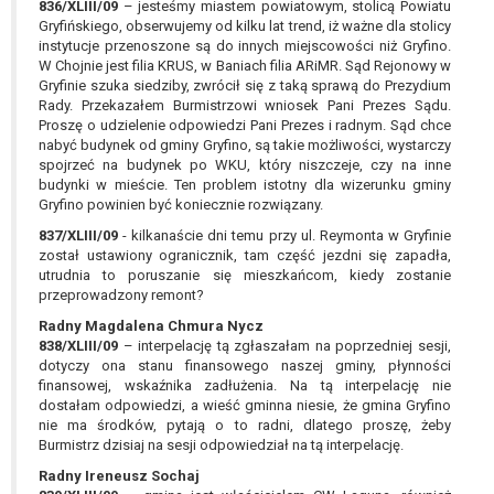
836/XLIII/09
– jesteśmy miastem powiatowym, stolicą Powiatu
Gryfińskiego, obserwujemy od kilku lat trend, iż ważne dla stolicy
instytucje przenoszone są do innych miejscowości niż Gryfino.
W Chojnie jest filia KRUS, w Baniach filia ARiMR. Sąd Rejonowy w
Gryfinie szuka siedziby, zwrócił się z taką sprawą do Prezydium
Rady. Przekazałem Burmistrzowi wniosek Pani Prezes Sądu.
Proszę o udzielenie odpowiedzi Pani Prezes i radnym. Sąd chce
nabyć budynek od gminy Gryfino, są takie możliwości, wystarczy
spojrzeć na budynek po WKU, który niszczeje, czy na inne
budynki w mieście. Ten problem istotny dla wizerunku gminy
Gryfino powinien być koniecznie rozwiązany.
837/XLIII/09
- kilkanaście dni temu przy ul. Reymonta w Gryfinie
został ustawiony ogranicznik, tam część jezdni się zapadła,
utrudnia to poruszanie się mieszkańcom, kiedy zostanie
przeprowadzony remont?
Radny Magdalena Chmura Nycz
838/XLIII/09
– interpelację tą zgłaszałam na poprzedniej sesji,
dotyczy ona stanu finansowego naszej gminy, płynności
finansowej, wskaźnika zadłużenia. Na tą interpelację nie
dostałam odpowiedzi, a wieść gminna niesie, że gmina Gryfino
nie ma środków, pytają o to radni, dlatego proszę, żeby
Burmistrz dzisiaj na sesji odpowiedział na tą interpelację.
Radny Ireneusz Sochaj