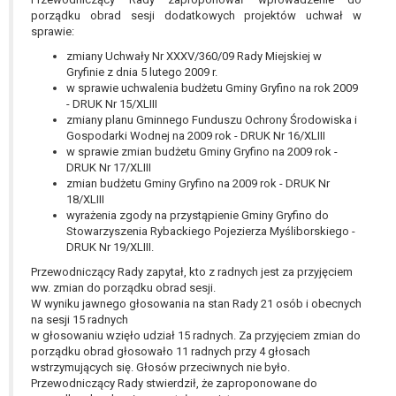
W przypadku gdy przetwarzanie danych
porządku obrad sesji dodatkowych projektów uchwał w
osobowych odbywa się na podstawie zgody osoby
sprawie:
na przetwarzanie danych osobowych (art. 6 ust. 1
zmiany Uchwały Nr XXXV/360/09 Rady Miejskiej w
lit a RODO), przysługuje Pani/Panu prawo do
Gryfinie z dnia 5 lutego 2009 r.
cofnięcia tej zgody w dowolnym momencie.
w sprawie uchwalenia budżetu Gminy Gryfino na rok 2009
- DRUK Nr 15/XLIII
Cofnięcie to nie ma wpływu na zgodność
zmiany planu Gminnego Funduszu Ochrony Środowiska i
przetwarzania, którego dokonano na podstawie
Gospodarki Wodnej na 2009 rok - DRUK Nr 16/XLIII
zgody przed jej cofnięciem.
w sprawie zmian budżetu Gminy Gryfino na 2009 rok -
Przysługuje Pani/Panu prawo wniesienia skargi do
DRUK Nr 17/XLIII
organu nadzorczego na niezgodne z prawem
zmian budżetu Gminy Gryfino na 2009 rok - DRUK Nr
18/XLIII
przetwarzanie Pani/Pana danych osobowych
wyrażenia zgody na przystąpienie Gminy Gryfino do
przez administratora.
Stowarzyszenia Rybackiego Pojezierza Myśliborskiego -
Organem właściwym do wniesienia skargi jest
DRUK Nr 19/XLIII.
Prezes Urzędu Ochrony Danych Osobowych.
Przewodniczący Rady zapytał, kto z radnych jest za przyjęciem
W zależności od sfery, w której przetwarzane są
ww. zmian do porządku obrad sesji.
dane osobowe, podanie danych osobowych jest
W wyniku jawnego głosowania na stan Rady 21 osób i obecnych
dobrowolne albo jest wymogiem ustawowym lub
na sesji 15 radnych
w głosowaniu wzięło udział 15 radnych. Za przyjęciem zmian do
umownym.
porządku obrad głosowało 11 radnych przy 4 głosach
Pani/Pana dane nie będą poddawane
wstrzymujących się. Głosów przeciwnych nie było.
zautomatyzowanemu podejmowaniu decyzji, w
Przewodniczący Rady stwierdził, że zaproponowane do