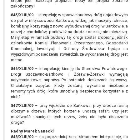
etapie jest realizacja projektu? Kiedy ten projekt zostanie
zakończony?
845/XLIII/09
– interpeluję w sprawie budowy dróg dojazdowych
do pól w miejscowości Bartkowo, widzę, jak maszyny rolnicze,
kombajny, korzystają z nowo wybudowanej drogi w Bartkowie, a
raczej z chodników, ponieważ na drodze one się nie mieszczą.
Mały etap w ramach budowy tej drogi został zrobiony, jednak
członkowie Komisji Planowania Przestrzennego, Gospodarki
Komunalnej, Inwestycji i Ochrony Środowiska będąc na
wyjazdowym posiedzeniu stwierdzili, że wykonanie tej drogi jest
marne.
846/XLIII/09
– interpelację kieruję do Starostwa Powiatowego.
Drogi Szczawno-Bartkowo i Żórawie-Żórawki wymagają
natychmiastowej naprawy. Po ostatnich deszczach są wyrwy.
Chciałabym zapytać kiedy zostaną wykonane niezbędne
remonty tych dróg, które umożliwią bezpieczne korzystanie z
nich?
847/XLIII/09
– przy wjeździe do Bartkowa, przy drodze rosną
olbrzymie drzewa, których korzenie unoszą asfalt. Czy jest
możliwość usunięcia tych drzew, żeby nie była niszczona
droga?
Radny Marek Sanecki
848/XLIII/09
– na poprzedniej sesji składałem interpelację, na