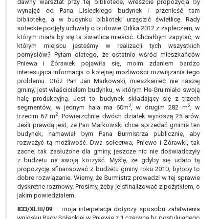
dawny warsztat przy tej bibliotece, wreszcie propozycja by
wynająć od Pana Lisieckiego budynek i przenieść tam
bibliotekę, a w budynku biblioteki urządzić świetlicę. Rady
sołeckie podjęły uchwały o budowie Orlika 2012 z zapleczem, w
którym miała by się ta świetlica mieścić. Chciałbym zapytać, w
którym miejscu jesteśmy w realizacji tych wszystkich
pomysłów? Pytam dlatego, że ostatnio wśród mieszkańców
Pniewa i Żórawek pojawiła się, moim zdaniem bardzo
interesująca informacja o kolejnej możliwości rozwiązania tego
problemu. Otóż Pan Jan Markowski, mieszkaniec nie naszej
gminy, jest właścicielem budynku, w którym He-Gru miało swoją
halę produkcyjną. Jest to budynek składający się z trzech
2
2
segmentów, w jednym hala ma 60m
, w drugim 282 m
, w
2
trzecim 67 m
. Powierzchnie dwóch działek wynoszą 25 arów.
Jeśli prawdą jest, że Pan Markowski chce sprzedać gminie ten
budynek, namawiał bym Pana Burmistrza publicznie, aby
rozważyć tą możliwość. Dwa sołectwa, Pniewo i Żórawki, tak
zacne, tak zasłużone dla gminy, jeszcze nic nie doświadczyły
z budżetu na swoją korzyść. Myślę, że gdyby się udało tą
propozycję sfinansować z budżetu gminy roku 2010, byłoby to
dobre rozwiązanie. Wiemy, że Burmistrz prowadzi w tej sprawie
dyskretne rozmowy. Prosimy, żeby je sfinalizować z pożytkiem, o
jakim powiedziałem.
833/XLIII/09
– moja interpelacja dotyczy sposobu załatwienia
wniosku Rady Sołeckiej w Pniewie z 1 czerwca br. postulującego