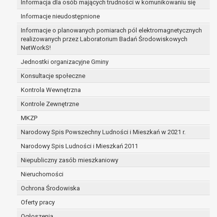
Informacja dla osób mających trudności w komunikowaniu się
zabezpieczenia ewentualnych roszczeń, a w
Informacje nieudostępnione
przypadku wyrażenia zgody na przetwarzanie
danych po zakończeniu i rozliczeniu umowy, do
Informacje o planowanych pomiarach pól elektromagnetycznych
realizowanych przez Laboratorium Badań Środowiskowych
czasu wycofania tej zgody.
NetWorkS!
Ponadto w przypadku umów o dofinansowanie
dane osobowe od momentu pozyskania
Jednostki organizacyjne Gminy
przechowywane są przez okres wynikający z
Konsultacje społeczne
umowy o dofinansowanie zawartej między
Kontrola Wewnętrzna
beneficjentem a określoną instytucją, trwałości
Kontrole Zewnętrzne
danego projektu i konieczności zachowania
dokumentacji projektu do celów kontrolnych.
MKZP
W związku z przetwarzaniem przez
Narodowy Spis Powszechny Ludności i Mieszkań w 2021 r.
administratora danych osobowych przysługuje
Narodowy Spis Ludności i Mieszkań 2011
Pani/Panu:
prawo dostępu do treści danych oraz
Niepubliczny zasób mieszkaniowy
otrzymywania ich kopii na podstawie art. 15
Nieruchomości
RODO;
Ochrona Środowiska
prawo do żądania sprostowania danych na
podstawie art. 16 RODO,
Oferty pracy
w przypadku gdy:
Ogłoszenia