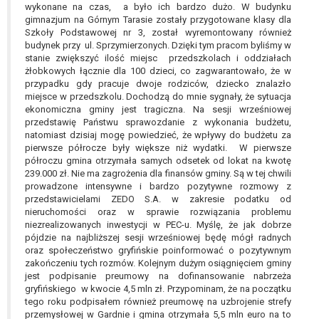
wykonane na czas, a było ich bardzo dużo. W budynku
gimnazjum na Górnym Tarasie zostały przygotowane klasy dla
Szkoły Podstawowej nr 3, został wyremontowany również
budynek przy ul. Sprzymierzonych. Dzięki tym pracom byliśmy w
stanie zwiększyć ilość miejsc przedszkolach i oddziałach
żłobkowych łącznie dla 100 dzieci, co zagwarantowało, że w
przypadku gdy pracuje dwoje rodziców, dziecko znalazło
miejsce w przedszkolu. Dochodzą do mnie sygnały, że sytuacja
ekonomiczna gminy jest tragiczna. Na sesji wrześniowej
przedstawię Państwu sprawozdanie z wykonania budżetu,
natomiast dzisiaj mogę powiedzieć, że wpływy do budżetu za
pierwsze półrocze były większe niż wydatki. W pierwsze
półroczu gmina otrzymała samych odsetek od lokat na kwotę
239.000 zł. Nie ma zagrożenia dla finansów gminy. Są w tej chwili
prowadzone intensywne i bardzo pozytywne rozmowy z
przedstawicielami ZEDO S.A. w zakresie podatku od
nieruchomości oraz w sprawie rozwiązania problemu
niezrealizowanych inwestycji w PEC-u. Myślę, że jak dobrze
pójdzie na najbliższej sesji wrześniowej będę mógł radnych
oraz społeczeństwo gryfińskie poinformować o pozytywnym
zakończeniu tych rozmów. Kolejnym dużym osiągnięciem gminy
jest podpisanie preumowy na dofinansowanie nabrzeża
gryfińskiego w kwocie 4,5 mln zł. Przypominam, że na początku
tego roku podpisałem również preumowę na uzbrojenie strefy
przemysłowej w Gardnie i gmina otrzymała 5,5 mln euro na to