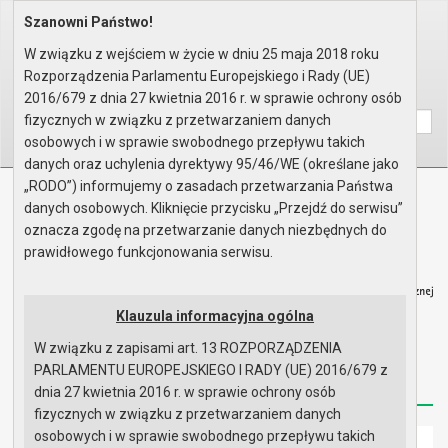
Szanowni Państwo!
Home
Organy
Rada Miejska
V kadencja Rady Miejskiej
Sesje Rady Miejskiej
XLIII sesja Rady - 27.08.2009
W związku z wejściem w życie w dniu 25 maja 2018 roku
Protokół z obrad
Rozporządzenia Parlamentu Europejskiego i Rady (UE)
Wyszukaj na stronie:
A
2016/679 z dnia 27 kwietnia 2016 r. w sprawie ochrony osób
A
A
fizycznych w związku z przetwarzaniem danych
osobowych i w sprawie swobodnego przepływu takich
danych oraz uchylenia dyrektywy 95/46/WE (określane jako
„RODO”) informujemy o zasadach przetwarzania Państwa
Biuletyn Informacji Publicznej
danych osobowych. Kliknięcie przycisku „Przejdź do serwisu”
Urząd Miasta i Gminy w Gryfinie
oznacza zgodę na przetwarzanie danych niezbędnych do
prawidłowego funkcjonowania serwisu.
Klauzula informacyjna ogólna
W związku z zapisami art. 13 ROZPORZĄDZENIA
Strona główna
Mapa serwisu
Aktualności
PARLAMENTU EUROPEJSKIEGO I RADY (UE) 2016/679 z
Redakcja
Instrukcja korzystania
Dostępność
dnia 27 kwietnia 2016 r. w sprawie ochrony osób
fizycznych w związku z przetwarzaniem danych
osobowych i w sprawie swobodnego przepływu takich
Strona główna