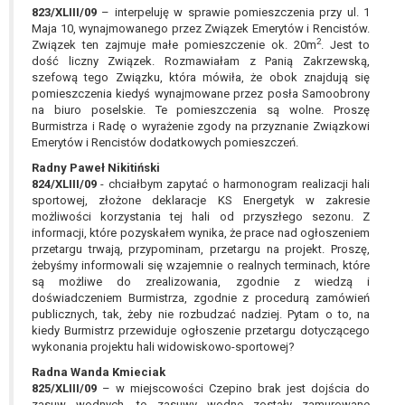
823/XLIII/09
– interpeluję w sprawie pomieszczenia przy ul. 1
Maja 10, wynajmowanego przez Związek Emerytów i Rencistów.
2
Związek ten zajmuje małe pomieszczenie ok. 20m
. Jest to
dość liczny Związek. Rozmawiałam z Panią Zakrzewską,
szefową tego Związku, która mówiła, że obok znajdują się
pomieszczenia kiedyś wynajmowane przez posła Samoobrony
na biuro poselskie. Te pomieszczenia są wolne. Proszę
Burmistrza i Radę o wyrażenie zgody na przyznanie Związkowi
Emerytów i Rencistów dodatkowych pomieszczeń.
Radny Paweł Nikitiński
824/XLIII/09
- chciałbym zapytać o harmonogram realizacji hali
sportowej, złożone deklaracje KS Energetyk w zakresie
możliwości korzystania tej hali od przyszłego sezonu. Z
informacji, które pozyskałem wynika, że prace nad ogłoszeniem
przetargu trwają, przypominam, przetargu na projekt. Proszę,
żebyśmy informowali się wzajemnie o realnych terminach, które
są możliwe do zrealizowania, zgodnie z wiedzą i
doświadczeniem Burmistrza, zgodnie z procedurą zamówień
publicznych, tak, żeby nie rozbudzać nadziej. Pytam o to, na
kiedy Burmistrz przewiduje ogłoszenie przetargu dotyczącego
wykonania projektu hali widowiskowo-sportowej?
Radna Wanda Kmieciak
825/XLIII/09
– w miejscowości Czepino brak jest dojścia do
zasuw wodnych, te zasuwy wodne zostały zamurowane