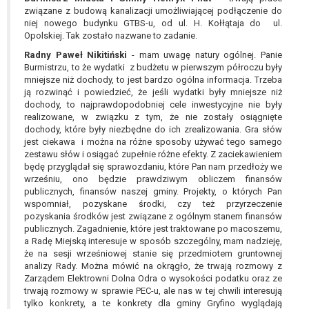
związane z budową kanalizacji umożliwiającej podłączenie do
niej nowego budynku GTBS-u, od ul. H. Kołłątaja do ul.
Opolskiej. Tak zostało nazwane to zadanie.
Radny Paweł Nikitiński
- mam uwagę natury ogólnej. Panie
Burmistrzu, to że wydatki z budżetu w pierwszym półroczu były
mniejsze niż dochody, to jest bardzo ogólna informacja. Trzeba
ją rozwinąć i powiedzieć, że jeśli wydatki były mniejsze niż
dochody, to najprawdopodobniej cele inwestycyjne nie były
realizowane, w związku z tym, że nie zostały osiągnięte
dochody, które były niezbędne do ich zrealizowania. Gra słów
jest ciekawa i można na różne sposoby używać tego samego
zestawu słów i osiągać zupełnie różne efekty. Z zaciekawieniem
będę przyglądał się sprawozdaniu, które Pan nam przedłoży we
wrześniu, ono będzie prawdziwym obliczem finansów
publicznych, finansów naszej gminy. Projekty, o których Pan
wspomniał, pozyskane środki, czy też przyrzeczenie
pozyskania środków jest związane z ogólnym stanem finansów
publicznych. Zagadnienie, które jest traktowane po macoszemu,
a Radę Miejską interesuje w sposób szczególny, mam nadzieję,
że na sesji wrześniowej stanie się przedmiotem gruntownej
analizy Rady. Można mówić na okrągło, że trwają rozmowy z
Zarządem Elektrowni Dolna Odra o wysokości podatku oraz ze
trwają rozmowy w sprawie PEC-u, ale nas w tej chwili interesują
tylko konkrety, a te konkrety dla gminy Gryfino wyglądają