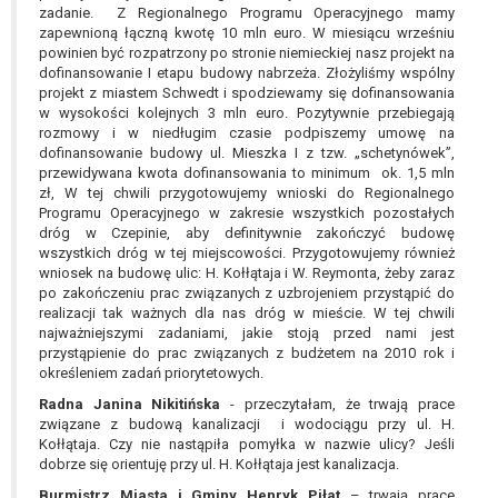
zadanie. Z Regionalnego Programu Operacyjnego mamy
zapewnioną łączną kwotę 10 mln euro. W miesiącu wrześniu
powinien być rozpatrzony po stronie niemieckiej nasz projekt na
dofinansowanie I etapu budowy nabrzeża. Złożyliśmy wspólny
projekt z miastem Schwedt i spodziewamy się dofinansowania
w wysokości kolejnych 3 mln euro. Pozytywnie przebiegają
rozmowy i w niedługim czasie podpiszemy umowę na
dofinansowanie budowy ul. Mieszka I z tzw. „schetynówek”,
przewidywana kwota dofinansowania to minimum ok. 1,5 mln
zł, W tej chwili przygotowujemy wnioski do Regionalnego
Programu Operacyjnego w zakresie wszystkich pozostałych
dróg w Czepinie, aby definitywnie zakończyć budowę
wszystkich dróg w tej miejscowości. Przygotowujemy również
wniosek na budowę ulic: H. Kołłątaja i W. Reymonta, żeby zaraz
po zakończeniu prac związanych z uzbrojeniem przystąpić do
realizacji tak ważnych dla nas dróg w mieście. W tej chwili
najważniejszymi zadaniami, jakie stoją przed nami jest
przystąpienie do prac związanych z budżetem na 2010 rok i
określeniem zadań priorytetowych.
Radna Janina Nikitińska
- przeczytałam, że trwają prace
związane z budową kanalizacji i wodociągu przy ul. H.
Kołłątaja. Czy nie nastąpiła pomyłka w nazwie ulicy? Jeśli
dobrze się orientuję przy ul. H. Kołłątaja jest kanalizacja.
Burmistrz Miasta i Gminy Henryk Piłat
– trwają prace