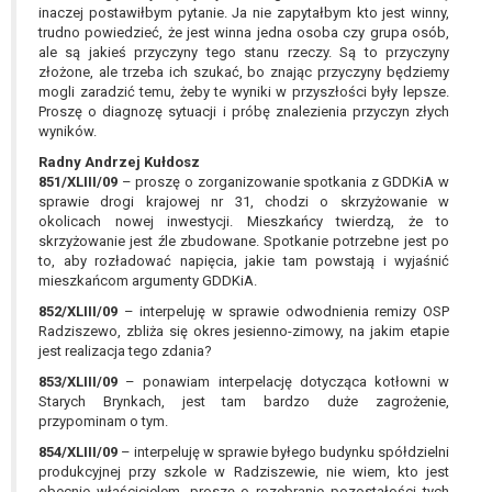
inaczej postawiłbym pytanie. Ja nie zapytałbym kto jest winny,
trudno powiedzieć, że jest winna jedna osoba czy grupa osób,
ale są jakieś przyczyny tego stanu rzeczy. Są to przyczyny
złożone, ale trzeba ich szukać, bo znając przyczyny będziemy
mogli zaradzić temu, żeby te wyniki w przyszłości były lepsze.
Proszę o diagnozę sytuacji i próbę znalezienia przyczyn złych
wyników.
Radny Andrzej Kułdosz
851/XLIII/09
– proszę o zorganizowanie spotkania z GDDKiA w
sprawie drogi krajowej nr 31, chodzi o skrzyżowanie w
okolicach nowej inwestycji. Mieszkańcy twierdzą, że to
skrzyżowanie jest źle zbudowane. Spotkanie potrzebne jest po
to, aby rozładować napięcia, jakie tam powstają i wyjaśnić
mieszkańcom argumenty GDDKiA.
852/XLIII/09
– interpeluję w sprawie odwodnienia remizy OSP
Radziszewo, zbliża się okres jesienno-zimowy, na jakim etapie
jest realizacja tego zdania?
853/XLIII/09
– ponawiam interpelację dotycząca kotłowni w
Starych Brynkach, jest tam bardzo duże zagrożenie,
przypominam o tym.
854/XLIII/09
– interpeluję w sprawie byłego budynku spółdzielni
produkcyjnej przy szkole w Radziszewie, nie wiem, kto jest
obecnie właścicielem, proszę o rozebranie pozostałości tych