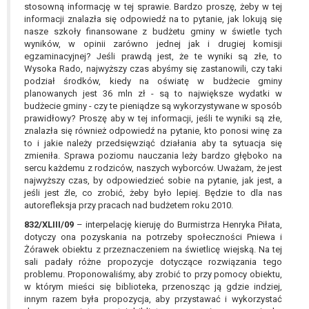
stosowną informację w tej sprawie. Bardzo proszę, żeby w tej
informacji znalazła się odpowiedź na to pytanie, jak lokują się
nasze szkoły finansowane z budżetu gminy w świetle tych
wyników, w opinii zarówno jednej jak i drugiej komisji
egzaminacyjnej? Jeśli prawdą jest, że te wyniki są złe, to
Wysoka Rado, najwyższy czas abyśmy się zastanowili, czy taki
podział środków, kiedy na oświatę w budżecie gminy
planowanych jest 36 mln zł - są to największe wydatki w
budżecie gminy - czy te pieniądze są wykorzystywane w sposób
prawidłowy? Proszę aby w tej informacji, jeśli te wyniki są złe,
znalazła się również odpowiedź na pytanie, kto ponosi winę za
to i jakie należy przedsięwziąć działania aby ta sytuacja się
zmieniła. Sprawa poziomu nauczania leży bardzo głęboko na
sercu każdemu z rodziców, naszych wyborców. Uważam, że jest
najwyższy czas, by odpowiedzieć sobie na pytanie, jak jest, a
jeśli jest źle, co zrobić, żeby było lepiej. Będzie to dla nas
autorefleksja przy pracach nad budżetem roku 2010.
832/XLIII/09
– interpelację kieruję do Burmistrza Henryka Piłata,
dotyczy ona pozyskania na potrzeby społeczności Pniewa i
Żórawek obiektu z przeznaczeniem na świetlicę wiejską. Na tej
sali padały różne propozycje dotyczące rozwiązania tego
problemu. Proponowaliśmy, aby zrobić to przy pomocy obiektu,
w którym mieści się biblioteka, przenosząc ją gdzie indziej,
innym razem była propozycja, aby przystawać i wykorzystać