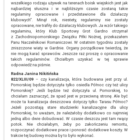
wszelkiego rodzaju używek na terenach boisk wiejskich jest jak
najbardziej słuszna i w najbliższym czasie zostaną takie
regulaminy opracowane i przedstawione dla działaczy
klubowych”. Minął rok, niestety, regulaminy nie zostały
opracowane, nie trafiły do działaczy klubowych. Ja wzór takiego
regulaminu, który Klub Sportowy Grot Gardno otrzymał
z Zachodniopomorskiego Związku Piłki Nożnej, przekazałem
Panu Naczelnikowi Romaniczowi. W ostatnim tygodniu zostały
zniszczone wiaty w Gardnie. Organy porządkowe twierdzą, że
nie mogą karać sprawców. Jeszcze raz proszę o opracowanie
takich regulaminów. Chciałbym uzyskać w tej sprawie
odpowiedź na piśmie.
Radna Janina Nikitińska
822/XLIII/09
– czy kanalizacja, która budowana jest przy ul.
Pomorskiej będzie dotyczyła tylko osiedla Północ czy też ulicy
Pomorskiej? Jeśli będzie też dotyczyła ul. Pomorskiej, to
chciałam zaznaczyć, że spad jest w przeciwną stronę. Ale być
może ta kanalizacja deszczowa dotyczy tylko Tarasu Północ?
Jeżeli pozostają stare studzienki kanalizacyjne dla ulicy
Pomorskiej, to uważam, że należałoby dodatkowo co najmniej
jedną albo dwie dobudować. W czasie deszczu jest tam rwący
potok. Nie chciałabym, żeby po zakończeniu remontu,
rozpoczynać dodatkowe prace i ponosić dodatkowe koszty. W
trakcie tej budowy można by to było wykonać.