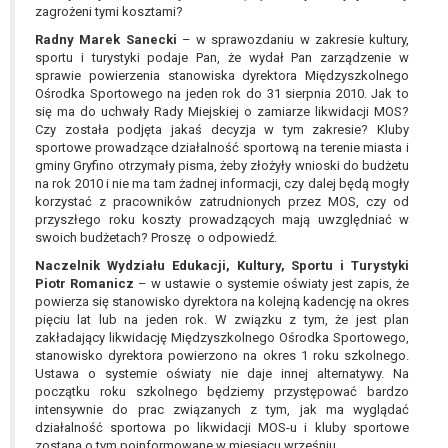
zagrożeni tymi kosztami?
Radny Marek Sanecki
– w sprawozdaniu w zakresie kultury,
sportu i turystyki podaje Pan, że wydał Pan zarządzenie w
sprawie powierzenia stanowiska dyrektora Międzyszkolnego
Ośrodka Sportowego na jeden rok do 31 sierpnia 2010. Jak to
się ma do uchwały Rady Miejskiej o zamiarze likwidacji MOS?
Czy została podjęta jakaś decyzja w tym zakresie? Kluby
sportowe prowadzące działalność sportową na terenie miasta i
gminy Gryfino otrzymały pisma, żeby złożyły wnioski do budżetu
na rok 2010 i nie ma tam żadnej informacji, czy dalej będą mogły
korzystać z pracowników zatrudnionych przez MOS, czy od
przyszłego roku koszty prowadzących mają uwzględniać w
swoich budżetach? Proszę o odpowiedź.
Naczelnik Wydziału Edukacji, Kultury, Sportu i Turystyki
Piotr Romanicz
– w ustawie o systemie oświaty jest zapis, że
powierza się stanowisko dyrektora na kolejną kadencję na okres
pięciu lat lub na jeden rok. W związku z tym, że jest plan
zakładający likwidację Międzyszkolnego Ośrodka Sportowego,
stanowisko dyrektora powierzono na okres 1 roku szkolnego.
Ustawa o systemie oświaty nie daje innej alternatywy. Na
początku roku szkolnego będziemy przystępować bardzo
intensywnie do prac związanych z tym, jak ma wyglądać
działalność sportowa po likwidacji MOS-u i kluby sportowe
zostaną o tym poinformowane w miesiącu wrześniu.