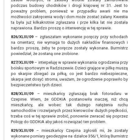
podczas budowy chodników i drogi krajowej nr 31. Jest to
poważny problem, ponieważ w przypadku awarii nie ma
możliwości zakręcenia wody i dom może zostać zalany. Kwestia
ta była już kilkakrotnie zgłaszana i prze kilka lat nie została
naprawiona. Bardzo proszę o interwencję w tej sprawie.
826/XLIII/09
– zgłaszałam wykonanie poręczy przy schodach
na cmentarz, nie wymaga to dużych nakładów finansowych i
bardzo proszę, żeby te poręcze zostały wykonane. Burmistrz
powiedział, że zostaną one zrobione.
827/XLIII/09
– interpeluję w sprawie wykonania ogrodzenia przy
boisku sportowym w Radziszewie. Dzieci grające w piłkę muszą
po skarpie zbiegać za piłką, co jest bardzo niebezpieczne,
skarpa jest dosyć stroma, uważam, że ogrodzenie poprawiło by
bezpieczeństwo tych dzieci.
828/XLIII/09
– mieszkańcy zgłaszają brak fotoradaru w
Czepinie. Wiem, że GDDKiA postanowiła inaczej, niż chcą
mieszkańcy, ale wobec tak dużego natężenia ruchu
samochodów i rozwijanych przez kierowców dużych prędkości,
trzeba coś w tej sprawie zrobić, ponownie zwracać się poprzez
Policję do GDDKiA aby jakoś rozwiązać ten problem.
829/XLIII/09
– mieszkańcy Czepina zgłosili mi, że zostały
wykonane pomiary geodezyjne na działce 356/1, którą Burmistrz