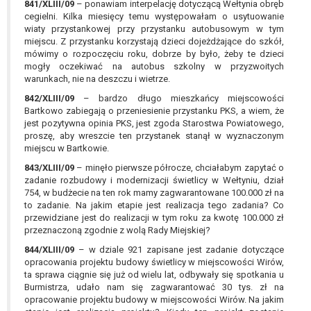
841/XLIII/09
– ponawiam interpelację dotyczącą Wełtynia obręb
cegielni. Kilka miesięcy temu występowałam o usytuowanie
wiaty przystankowej przy przystanku autobusowym w tym
miejscu. Z przystanku korzystają dzieci dojeżdżające do szkół,
mówimy o rozpoczęciu roku, dobrze by było, żeby te dzieci
mogły oczekiwać na autobus szkolny w przyzwoitych
warunkach, nie na deszczu i wietrze.
842/XLIII/09
– bardzo długo mieszkańcy miejscowości
Bartkowo zabiegają o przeniesienie przystanku PKS, a wiem, że
jest pozytywna opinia PKS, jest zgoda Starostwa Powiatowego,
proszę, aby wreszcie ten przystanek stanął w wyznaczonym
miejscu w Bartkowie.
843/XLIII/09
– minęło pierwsze półrocze, chciałabym zapytać o
zadanie rozbudowy i modernizacji świetlicy w Wełtyniu, dział
754, w budżecie na ten rok mamy zagwarantowane 100.000 zł na
to zadanie. Na jakim etapie jest realizacja tego zadania? Co
przewidziane jest do realizacji w tym roku za kwotę 100.000 zł
przeznaczoną zgodnie z wolą Rady Miejskiej?
844/XLIII/09
– w dziale 921 zapisane jest zadanie dotyczące
opracowania projektu budowy świetlicy w miejscowości Wirów,
ta sprawa ciągnie się już od wielu lat, odbywały się spotkania u
Burmistrza, udało nam się zagwarantować 30 tys. zł na
opracowanie projektu budowy w miejscowości Wirów. Na jakim