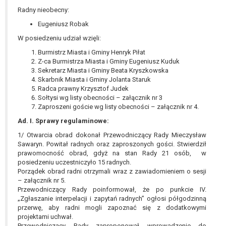
wykonania zadania realizowanego w
Radny nieobecny:
interesie publicznym lub w ramach
Eugeniusz Robak
sprawowania władzy publicznej
powierzonej administratorowi bądź
W posiedzeniu udział wzięli:
niezbędność przetwarzania do celów
Burmistrz Miasta i Gminy Henryk Piłat
wynikających z prawnie
Z-ca Burmistrza Miasta i Gminy Eugeniusz Kuduk
uzasadnionych interesów
Sekretarz Miasta i Gminy Beata Kryszkowska
Skarbnik Miasta i Gminy Jolanta Staruk
realizowanych przez administratora
Radca prawny Krzysztof Judek
lub przez stronę trzecią.
Sołtysi wg listy obecności – załącznik nr 3
Z przyczyn związanych z Pani/Pana
Zaproszeni goście wg listy obecności – załącznik nr 4.
szczególną sytuacją. W razie wniesienia
Ad. I. Sprawy regulaminowe:
sprzeciwu, administrator nie może już
1/ Otwarcia obrad dokonał Przewodniczący Rady Mieczysław
przetwarzać tych danych osobowych, chyba
Sawaryn. Powitał radnych oraz zaproszonych gości. Stwierdził
że wykaże on istnienie ważnych prawnie
prawomocność obrad, gdyż na stan Rady 21 osób, w
uzasadnionych podstaw do przetwarzania,
posiedzeniu uczestniczyło 15 radnych.
nadrzędnych wobec interesów, praw i
Porządek obrad radni otrzymali wraz z zawiadomieniem o sesji
– załącznik nr 5.
wolności osoby, której dane dotyczą, lub
Przewodniczący Rady poinformował, że po punkcie IV.
podstaw do ustalenia, dochodzenia lub
„Zgłaszanie interpelacji i zapytań radnych” ogłosi półgodzinną
obrony roszczeń.
przerwę, aby radni mogli zapoznać się z dodatkowymi
projektami uchwał.
Przewodniczący Rady zaproponował wprowadzenie do