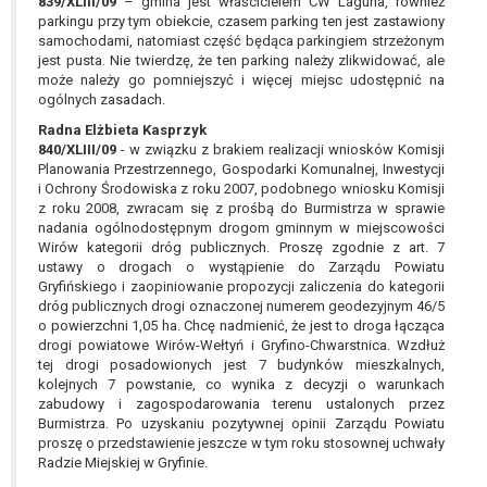
839/XLIII/09
– gmina jest właścicielem CW Laguna, również
parkingu przy tym obiekcie, czasem parking ten jest zastawiony
samochodami, natomiast część będąca parkingiem strzeżonym
jest pusta. Nie twierdzę, że ten parking należy zlikwidować, ale
może należy go pomniejszyć i więcej miejsc udostępnić na
ogólnych zasadach.
Radna Elżbieta Kasprzyk
840/XLIII/09
- w związku z brakiem realizacji wniosków Komisji
Planowania Przestrzennego, Gospodarki Komunalnej, Inwestycji
i Ochrony Środowiska z roku 2007, podobnego wniosku Komisji
z roku 2008, zwracam się z prośbą do Burmistrza w sprawie
nadania ogólnodostępnym drogom gminnym w miejscowości
Wirów kategorii dróg publicznych. Proszę zgodnie z art. 7
ustawy o drogach o wystąpienie do Zarządu Powiatu
Gryfińskiego i zaopiniowanie propozycji zaliczenia do kategorii
dróg publicznych drogi oznaczonej numerem geodezyjnym 46/5
o powierzchni 1,05 ha. Chcę nadmienić, że jest to droga łącząca
drogi powiatowe Wirów-Wełtyń i Gryfino-Chwarstnica. Wzdłuż
tej drogi posadowionych jest 7 budynków mieszkalnych,
kolejnych 7 powstanie, co wynika z decyzji o warunkach
zabudowy i zagospodarowania terenu ustalonych przez
Burmistrza. Po uzyskaniu pozytywnej opinii Zarządu Powiatu
proszę o przedstawienie jeszcze w tym roku stosownej uchwały
Radzie Miejskiej w Gryfinie.