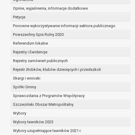
dane są nieprawidłowe lub
Opinie, wyjaśnienia, informacje dodatkowe
niekompletne;
prawo do żądania usunięcia danych
Petycje
osobowych (tzw. prawo do bycia
Ponowne wykorzystywanie informacji sektora publicznego
zapomnianym) na podstawie art. 17 RODO,
Powszechny Spis Rolny 2020
w przypadku gdy:
dane nie są już niezbędne do celów,
Referendum lokalne
dla których były zebrane lub w inny
Rejestry i Ewidencje
sposób przetwarzane,
Rejestry zamówień publicznych
osoba, której dane dotyczą, wniosła
sprzeciw wobec przetwarzania
Rejestr żłobków, klubów dziecięcych i przedszkoli
danych osobowych,
Skargi i wnioski
osoba, której dane dotyczą wycofała
Spółki Gminy
zgodę na przetwarzanie danych
osobowych, która jest podstawą
Sprawozdania z Programów Współpracy
przetwarzania danych i nie ma innej
Szczeciński Obszar Metropolitalny
podstawy prawnej przetwarzania
Wybory
danych,
Wybory ławników 2023
dane osobowe przetwarzane są
niezgodnie z prawem,
Wybory uzupełniające ławników 2021 r.