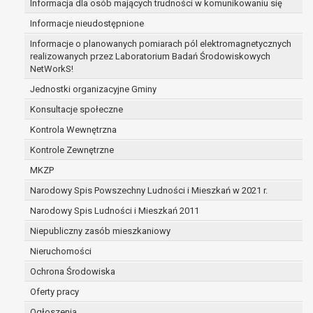
Informacja dla osób mających trudności w komunikowaniu się
zabezpieczenia ewentualnych roszczeń, a w
Informacje nieudostępnione
przypadku wyrażenia zgody na przetwarzanie
danych po zakończeniu i rozliczeniu umowy, do
Informacje o planowanych pomiarach pól elektromagnetycznych
realizowanych przez Laboratorium Badań Środowiskowych
czasu wycofania tej zgody.
NetWorkS!
Ponadto w przypadku umów o dofinansowanie
dane osobowe od momentu pozyskania
Jednostki organizacyjne Gminy
przechowywane są przez okres wynikający z
Konsultacje społeczne
umowy o dofinansowanie zawartej między
Kontrola Wewnętrzna
beneficjentem a określoną instytucją, trwałości
Kontrole Zewnętrzne
danego projektu i konieczności zachowania
dokumentacji projektu do celów kontrolnych.
MKZP
W związku z przetwarzaniem przez
Narodowy Spis Powszechny Ludności i Mieszkań w 2021 r.
administratora danych osobowych przysługuje
Narodowy Spis Ludności i Mieszkań 2011
Pani/Panu:
prawo dostępu do treści danych oraz
Niepubliczny zasób mieszkaniowy
otrzymywania ich kopii na podstawie art. 15
Nieruchomości
RODO;
Ochrona Środowiska
prawo do żądania sprostowania danych na
podstawie art. 16 RODO,
Oferty pracy
w przypadku gdy:
Ogłoszenia