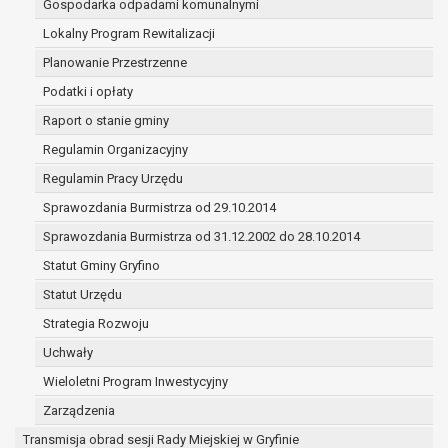
Gospodarka odpadami komunalnymi
(merytorycznych), a także obowiązków i
zadań zleconych przez instytucje
Lokalny Program Rewitalizacji
nadrzędne wobec Gminy;
Planowanie Przestrzenne
zawarcia i realizacji umów;
Podatki i opłaty
ochrony żywotnych interesów osoby, której
Raport o stanie gminy
dane dotyczą, lub innej osoby fizycznej;
wykonania zadania realizowanego w
Regulamin Organizacyjny
interesie publicznym lub w ramach
Regulamin Pracy Urzędu
sprawowania władzy publicznej
Sprawozdania Burmistrza od 29.10.2014
powierzonej administratorowi;
w pozostałych przypadkach dane osobowe
Sprawozdania Burmistrza od 31.12.2002 do 28.10.2014
przetwarzane są wyłącznie na podstawie
Statut Gminy Gryfino
wcześniej udzielonej zgody w zakresie i celu
Statut Urzędu
określonym w treści zgody.
W związku z przetwarzaniem danych w celu
Strategia Rozwoju
wskazanym w pkt. 3, dane osobowe mogą być
Uchwały
udostępniane innym upoważnionym odbiorcom lub
Wieloletni Program Inwestycyjny
kategoriom odbiorców danych osobowych.
Odbiorcami mogą być:
Zarządzenia
podmioty, które przetwarzają dane
Transmisja obrad sesji Rady Miejskiej w Gryfinie