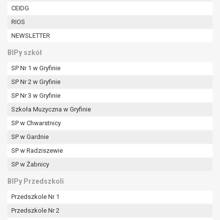
W przypadku gdy przetwarzanie danych
CEIDG
osobowych odbywa się na podstawie zgody osoby
RIOS
na przetwarzanie danych osobowych (art. 6 ust. 1
NEWSLETTER
lit a RODO), przysługuje Pani/Panu prawo do
cofnięcia tej zgody w dowolnym momencie.
BIPy szkół
Cofnięcie to nie ma wpływu na zgodność
SP Nr 1 w Gryfinie
przetwarzania, którego dokonano na podstawie
zgody przed jej cofnięciem.
SP Nr 2 w Gryfinie
Przysługuje Pani/Panu prawo wniesienia skargi do
SP Nr 3 w Gryfinie
organu nadzorczego na niezgodne z prawem
Szkoła Muzyczna w Gryfinie
przetwarzanie Pani/Pana danych osobowych
SP w Chwarstnicy
przez administratora.
Organem właściwym do wniesienia skargi jest
SP w Gardnie
Prezes Urzędu Ochrony Danych Osobowych.
SP w Radziszewie
W zależności od sfery, w której przetwarzane są
SP w Żabnicy
dane osobowe, podanie danych osobowych jest
dobrowolne albo jest wymogiem ustawowym lub
BIPy Przedszkoli
umownym.
Przedszkole Nr 1
Pani/Pana dane nie będą poddawane
zautomatyzowanemu podejmowaniu decyzji, w
Przedszkole Nr 2