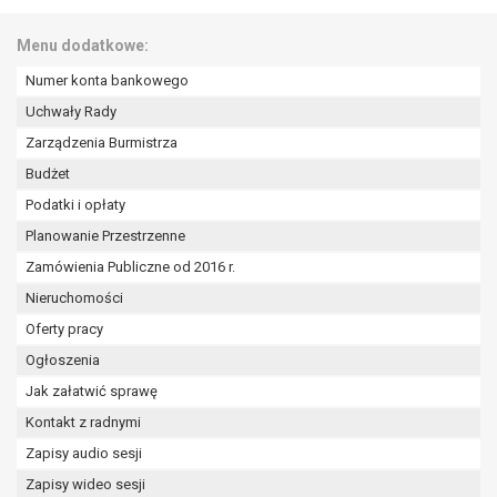
wykonania zadania realizowanego w
interesie publicznym lub w ramach
Menu dodatkowe:
sprawowania władzy publicznej
Numer konta bankowego
powierzonej administratorowi bądź
niezbędność przetwarzania do celów
Uchwały Rady
wynikających z prawnie
Zarządzenia Burmistrza
uzasadnionych interesów
Budżet
realizowanych przez administratora
lub przez stronę trzecią.
Podatki i opłaty
Z przyczyn związanych z Pani/Pana
Planowanie Przestrzenne
szczególną sytuacją. W razie wniesienia
Zamówienia Publiczne od 2016 r.
sprzeciwu, administrator nie może już
Nieruchomości
przetwarzać tych danych osobowych, chyba
że wykaże on istnienie ważnych prawnie
Oferty pracy
uzasadnionych podstaw do przetwarzania,
Ogłoszenia
nadrzędnych wobec interesów, praw i
Jak załatwić sprawę
wolności osoby, której dane dotyczą, lub
Kontakt z radnymi
podstaw do ustalenia, dochodzenia lub
obrony roszczeń.
Zapisy audio sesji
Zapisy wideo sesji