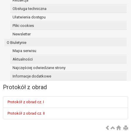
Redakcja
osoba, której dane dotyczą, wniosła
Obsługa techniczna
sprzeciw wobec przetwarzania
Ułatwienia dostępu
danych - do czasu ustalenia czy
prawnie uzasadnione podstawy po
Pliki cookies
stronie administratora są nadrzędne
Newsletter
wobec podstawy sprzeciwu;
O Biuletynie
prawo do przenoszenia danych na
podstawie art. 20 RODO, w przypadku gdy
Mapa serwisu
łącznie spełnione są następujące przesłanki:
Aktualności
przetwarzanie danych odbywa się na
Najczęściej odwiedzane strony
podstawie umowy zawartej z osobą,
której dane dotyczą lub na podstawie
Informacje dodatkowe
zgody wyrażonej przez tą osobę,
Protokół z obrad
przetwarzanie odbywa się w sposób
zautomatyzowany;
prawo sprzeciwu wobec przetwarzania
Protokół z obrad cz. I
danych na podstawie art. 21 RODO, wobec
Protokół z obrad cz. II
przetwarzania danych osobowych, którego
podstawą prawną jest:
niezbędność przetwarzania do