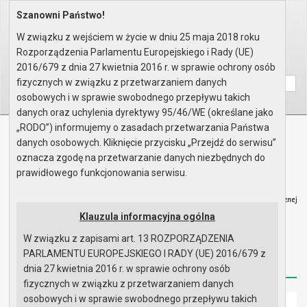
Szanowni Państwo!
Home
Organy
Rada Miejska
V kadencja Rady Miejskiej
Sesje Rady Miejskiej
XXXII sesja Rady - 06.11.2008
W związku z wejściem w życie w dniu 25 maja 2018 roku
Protokół z obrad
Rozporządzenia Parlamentu Europejskiego i Rady (UE)
Wyszukaj na stronie:
A
2016/679 z dnia 27 kwietnia 2016 r. w sprawie ochrony osób
A
A
fizycznych w związku z przetwarzaniem danych
osobowych i w sprawie swobodnego przepływu takich
danych oraz uchylenia dyrektywy 95/46/WE (określane jako
„RODO”) informujemy o zasadach przetwarzania Państwa
Biuletyn Informacji Publicznej
danych osobowych. Kliknięcie przycisku „Przejdź do serwisu”
Urząd Miasta i Gminy w Gryfinie
oznacza zgodę na przetwarzanie danych niezbędnych do
prawidłowego funkcjonowania serwisu.
Klauzula informacyjna ogólna
W związku z zapisami art. 13 ROZPORZĄDZENIA
Strona główna
Mapa serwisu
Aktualności
PARLAMENTU EUROPEJSKIEGO I RADY (UE) 2016/679 z
Redakcja
Instrukcja korzystania
Dostępność
dnia 27 kwietnia 2016 r. w sprawie ochrony osób
fizycznych w związku z przetwarzaniem danych
osobowych i w sprawie swobodnego przepływu takich
Strona główna