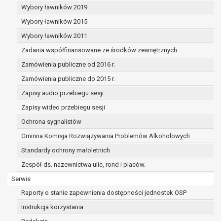
dane osobowe muszą być usunięte w
Wybory ławników 2019
celu wywiązania się z obowiązku
Wybory ławników 2015
wynikającego z przepisów prawa;
prawo do żądania ograniczenia
Wybory ławników 2011
przetwarzania danych osobowych na
Zadania współfinansowane ze środków zewnętrznych
podstawie art. 18 RODO, w przypadku gdy:
Zamówienia publiczne od 2016 r.
osoba, której dane dotyczą
kwestionuje prawidłowość danych
Zamówienia publiczne do 2015 r.
osobowych – na okres pozwalający
Zapisy audio przebiegu sesji
administratorowi sprawdzić
Zapisy wideo przebiegu sesji
prawidłowość tych danych,
przetwarzanie danych jest niezgodne
Ochrona sygnalistów
z prawem, a osoba, której dane
Gminna Komisja Rozwiązywania Problemów Alkoholowych
dotyczą, sprzeciwia się usunięciu
Standardy ochrony małoletnich
danych, żądając w zamian ich
ograniczenia,
Zespół ds. nazewnictwa ulic, rond i placów.
administrator nie potrzebuje już
Serwis
danych dla swoich celów, ale osoba,
Raporty o stanie zapewnienia dostępności jednostek OSP
której dane dotyczą, potrzebuje ich do
ustalenia, obrony lub dochodzenia
Instrukcja korzystania
roszczeń,