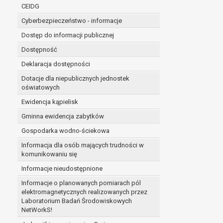
niezbędność przetwarzania do wykonania 
CEIDG
administratorowi bądź
Cyberbezpieczeństwo - informacje
niezbędność przetwarzania do celów wynik
Z przyczyn związanych z Pani/Pana szczególną s
Dostęp do informacji publicznej
on istnienie ważnych prawnie uzasadnionych pod
Dostępność
ustalenia, dochodzenia lub obrony roszczeń.
Deklaracja dostępności
Dotacje dla niepublicznych jednostek
W przypadku gdy przetwarzanie danych osobowych odby
oświatowych
prawo do cofnięcia tej zgody w dowolnym momencie. C
Ewidencja kąpielisk
Przysługuje Pani/Panu prawo wniesienia skargi do o
Gminna ewidencja zabytków
Organem właściwym do wniesienia skargi jest Prezes
W zależności od sfery, w której przetwarzane są da
Gospodarka wodno-ściekowa
Pani/Pana dane nie będą poddawane zautomatyzowane
Informacja dla osób mających trudności w
komunikowaniu się
Informacje nieudostępnione
Informacje o planowanych pomiarach pól
elektromagnetycznych realizowanych przez
Laboratorium Badań Środowiskowych
NetWorkS!