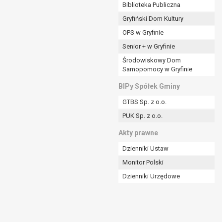
ania władzy publicznej powierzonej
Biblioteka Publiczna
Gryfiński Dom Kultury
stratora lub przez stronę trzecią.
OPS w Gryfinie
rzetwarzać tych danych osobowych, chyba że wykaże
osoby, której dane dotyczą, lub podstaw do
Senior + w Gryfinie
Środowiskowy Dom
Samopomocy w Gryfinie
art. 6 ust. 1 lit a RODO), przysługuje Pani/Panu
BIPy Spółek Gminy
no na podstawie zgody przed jej cofnięciem.
GTBS Sp. z o.o.
nych osobowych przez administratora.
PUK Sp. z o.o.
mogiem ustawowym lub umownym.
Akty prawne
Dzienniki Ustaw
Monitor Polski
Dzienniki Urzędowe