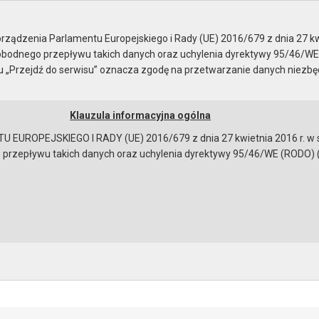
ady Miejskiej
ządzenia Parlamentu Europejskiego i Rady (UE) 2016/679 z dnia 27 kw
bodnego przepływu takich danych oraz uchylenia dyrektywy 95/46/WE
ku „Przejdź do serwisu” oznacza zgodę na przetwarzanie danych niezb
Klauzula informacyjna ogólna
a
Instrukcja korzystania
Dostępność
EUROPEJSKIEGO I RADY (UE) 2016/679 z dnia 27 kwietnia 2016 r. w s
epływu takich danych oraz uchylenia dyrektywy 95/46/WE (RODO) (Dz.U
a sesję
ków:
rały na sesję - projekt uchwały
[55296 bajtów]
bowiązującymi przepisami prawa w celu: