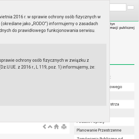
A
Wyszukaj na stronie:
A
A
ietnia 2016 r. w sprawie ochrony osób fizycznych w
 (określane jako „RODO”) informujemy o zasadach
ędnych do prawidłowego funkcjonowania serwisu.
prawie ochrony osób fizycznych w związku z
.UE. z 2016 r., L 119, poz. 1) informujemy, że:
Menu dodatkowe:
Numer konta bankowego
Uchwały Rady
Zarządzenia Burmistrza
Budżet
Podatki i opłaty
Planowanie Przestrzenne
Zamówienia Publiczne od