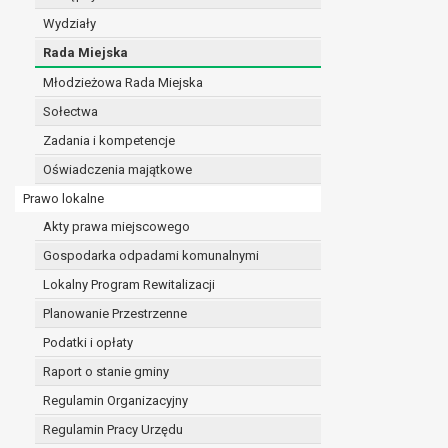
realizacji zadań wynikających z przepisów prawa
Wydziały
szeregu ustaw kompetencyjnych (merytorycznych
Rada Miejska
zawarcia i realizacji umów;
Młodzieżowa Rada Miejska
ochrony żywotnych interesów osoby, której dane d
wykonania zadania realizowanego w interesie p
Sołectwa
w pozostałych przypadkach dane osobowe przetw
Zadania i kompetencje
W związku z przetwarzaniem danych w celu wskazany
Oświadczenia majątkowe
osobowych. Odbiorcami mogą być:
podmioty, które przetwarzają dane osobowe w i
Prawo lokalne
podmioty upoważnione do odbioru danych osob
Akty prawa miejscowego
Pani/Pana dane osobowe będą przetwarzane przez okres
Gospodarka odpadami komunalnymi
przepisy prawa powszechnie obowiązującego.
W przypadku, gdy dane osobowe przetwarzane są na po
Lokalny Program Rewitalizacji
W przypadku, gdy dane osobowe przetwarzane są w celu
Planowanie Przestrzenne
czasie w zakresie wymaganym przez przepisy prawa lu
Podatki i opłaty
rozliczeniu umowy, do czasu wycofania tej zgody.
Raport o stanie gminy
Ponadto w przypadku umów o dofinansowanie dane o
beneficjentem a określoną instytucją, trwałości daneg
Regulamin Organizacyjny
W związku z przetwarzaniem przez administratora da
Regulamin Pracy Urzędu
prawo dostępu do treści danych oraz otrzymywan