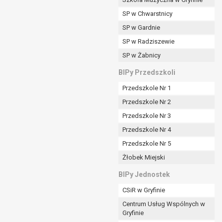
SP w Chwarstnicy
SP w Gardnie
padku gdy:
SP w Radziszewie
SP w Żabnicy
nia danych i nie ma innej podstawy prawnej
BIPy Przedszkoli
Przedszkole Nr 1
Przedszkole Nr 2
Przedszkole Nr 3
wi sprawdzić prawidłowość tych danych,
Przedszkole Nr 4
ądając w zamian ich ograniczenia,
Przedszkole Nr 5
enia, obrony lub dochodzenia roszczeń,
Żłobek Miejski
sadnione podstawy po stronie administratora są
BIPy Jednostek
i:
CSiR w Gryfinie
zgody wyrażonej przez tą osobę,
Centrum Usług Wspólnych w
órego podstawą prawną jest:
Gryfinie