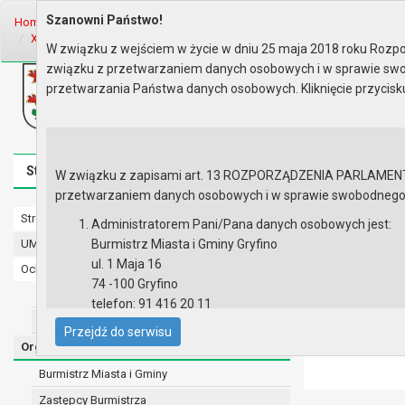
Szanowni Państwo!
Home
Organy
Rada Miejska
V kadencja Rady Miejskiej
Sesje R
XXXI sesja Rady - 09.10.2008
Materiały na sesję
W związku z wejściem w życie w dniu 25 maja 2018 roku Rozpor
związku z przetwarzaniem danych osobowych i w sprawie swo
Biuletyn Informacji Publicznej
przetwarzania Państwa danych osobowych. Kliknięcie przycis
Urząd Miasta i Gminy w Gryfinie
Strona główna
Mapa serwisu
Aktualności
Redakcj
W związku z zapisami art. 13 ROZPORZĄDZENIA PARLAMENTU 
przetwarzaniem danych osobowych i w sprawie swobodnego prz
Strona główna
Materiały n
Administratorem Pani/Pana danych osobowych jest:
UMiG - telefony wewnętrzne
Burmistrz Miasta i Gminy Gryfino
ul. 1 Maja 16
Ochrona danych osobowych
Lista załączni
74 -100 Gryfino
Urząd Miasta i Gminy w Gryfinie
Mate
telefon: 91 416 20 11
Straż Miejska
e-mail:
burmistrz@gryfino.pl
Przejdź do serwisu
Dane kontaktowe Inspektora Ochrony Danych:
Organy
telefon: 91 416 20 11
Burmistrz Miasta i Gminy
e-mail:
iod@gryfino.pl
Zastępcy Burmistrza
Pani/Pana dane osobowe przetwarzane są zgodnie z o