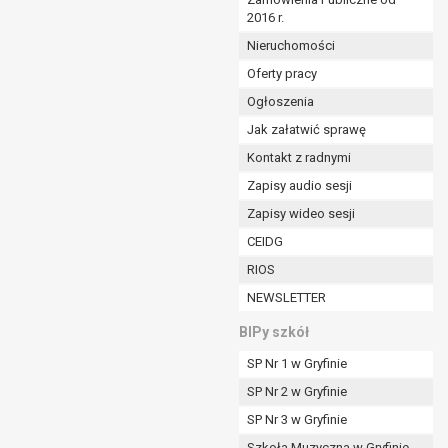
2016 r.
ym (Dz.U. z 2017r., poz. 1875 ze zm.) oraz z
 wobec Gminy;
Nieruchomości
Oferty pracy
Ogłoszenia
ministratorowi;
ie i celu określonym w treści zgody.
Jak załatwić sprawę
m odbiorcom lub kategoriom odbiorców danych
Kontakt z radnymi
Zapisy audio sesji
ia przetwarzania danych osobowych;
Zapisy wideo sesji
e z terminami archiwizacji określonymi przez
CEIDG
RIOS
o czasu wycofania tej zgody.
NEWSLETTER
ezbędny do realizacji zawartej umowy, a po tym
ia zgody na przetwarzanie danych po zakończeniu i
BIPy szkół
SP Nr 1 w Gryfinie
jący z umowy o dofinansowanie zawartej między
SP Nr 2 w Gryfinie
ntrolnych.
SP Nr 3 w Gryfinie
Szkoła Muzyczna w Gryfinie