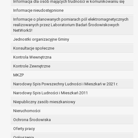
Informacja dla osób mających trudności w komunikowaniu się
zabezpieczenia ewentualnych roszczeń, a w
Informacje nieudostępnione
przypadku wyrażenia zgody na przetwarzanie
danych po zakończeniu i rozliczeniu umowy, do
Informacje o planowanych pomiarach pól elektromagnetycznych
realizowanych przez Laboratorium Badań Środowiskowych
czasu wycofania tej zgody.
NetWorkS!
Ponadto w przypadku umów o dofinansowanie
dane osobowe od momentu pozyskania
Jednostki organizacyjne Gminy
przechowywane są przez okres wynikający z
Konsultacje społeczne
umowy o dofinansowanie zawartej między
Kontrola Wewnętrzna
beneficjentem a określoną instytucją, trwałości
Kontrole Zewnętrzne
danego projektu i konieczności zachowania
dokumentacji projektu do celów kontrolnych.
MKZP
W związku z przetwarzaniem przez
Narodowy Spis Powszechny Ludności i Mieszkań w 2021 r.
administratora danych osobowych przysługuje
Narodowy Spis Ludności i Mieszkań 2011
Pani/Panu:
prawo dostępu do treści danych oraz
Niepubliczny zasób mieszkaniowy
otrzymywania ich kopii na podstawie art. 15
Nieruchomości
RODO;
Ochrona Środowiska
prawo do żądania sprostowania danych na
podstawie art. 16 RODO,
Oferty pracy
w przypadku gdy:
Ogłoszenia