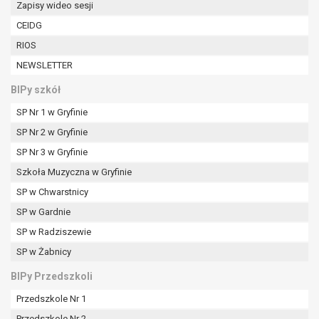
Zapisy wideo sesji
W przypadku gdy przetwarzanie danych
osobowych odbywa się na podstawie zgody osoby
CEIDG
na przetwarzanie danych osobowych (art. 6 ust. 1
RIOS
lit a RODO), przysługuje Pani/Panu prawo do
NEWSLETTER
cofnięcia tej zgody w dowolnym momencie.
Cofnięcie to nie ma wpływu na zgodność
BIPy szkół
przetwarzania, którego dokonano na podstawie
SP Nr 1 w Gryfinie
zgody przed jej cofnięciem.
Przysługuje Pani/Panu prawo wniesienia skargi do
SP Nr 2 w Gryfinie
organu nadzorczego na niezgodne z prawem
SP Nr 3 w Gryfinie
przetwarzanie Pani/Pana danych osobowych
Szkoła Muzyczna w Gryfinie
przez administratora.
SP w Chwarstnicy
Organem właściwym do wniesienia skargi jest
Prezes Urzędu Ochrony Danych Osobowych.
SP w Gardnie
W zależności od sfery, w której przetwarzane są
SP w Radziszewie
dane osobowe, podanie danych osobowych jest
SP w Żabnicy
dobrowolne albo jest wymogiem ustawowym lub
umownym.
BIPy Przedszkoli
Pani/Pana dane nie będą poddawane
Przedszkole Nr 1
zautomatyzowanemu podejmowaniu decyzji, w
Przedszkole Nr 2