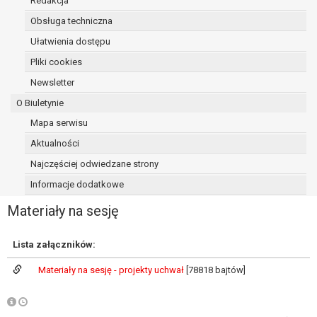
Redakcja
osoba, której dane dotyczą, wniosła
Obsługa techniczna
sprzeciw wobec przetwarzania
Ułatwienia dostępu
danych - do czasu ustalenia czy
prawnie uzasadnione podstawy po
Pliki cookies
stronie administratora są nadrzędne
Newsletter
wobec podstawy sprzeciwu;
O Biuletynie
prawo do przenoszenia danych na
podstawie art. 20 RODO, w przypadku gdy
Mapa serwisu
łącznie spełnione są następujące przesłanki:
Aktualności
przetwarzanie danych odbywa się na
Najczęściej odwiedzane strony
podstawie umowy zawartej z osobą,
której dane dotyczą lub na podstawie
Informacje dodatkowe
zgody wyrażonej przez tą osobę,
Materiały na sesję
przetwarzanie odbywa się w sposób
zautomatyzowany;
prawo sprzeciwu wobec przetwarzania
Lista załączników:
danych na podstawie art. 21 RODO, wobec
Materiały na sesję - projekty uchwał
[78818 bajtów]
przetwarzania danych osobowych, którego
podstawą prawną jest:
niezbędność przetwarzania do