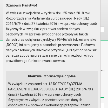
Szanowni Państwo!
Home
Organy
Rada Miejska
V kadencja Rady Miejskiej
Sesje Rady Miejskiej
XXIX sesja Rady - 29.08.2008
W związku z wejściem w życie w dniu 25 maja 2018 roku
Materiały na sesję
Rozporządzenia Parlamentu Europejskiego i Rady (UE)
Wyszukaj na stronie:
A
2016/679 z dnia 27 kwietnia 2016 r. w sprawie ochrony osób
A
A
fizycznych w związku z przetwarzaniem danych
osobowych i w sprawie swobodnego przepływu takich
danych oraz uchylenia dyrektywy 95/46/WE (określane jako
„RODO”) informujemy o zasadach przetwarzania Państwa
Biuletyn Informacji Publicznej
danych osobowych. Kliknięcie przycisku „Przejdź do serwisu”
Urząd Miasta i Gminy w Gryfinie
oznacza zgodę na przetwarzanie danych niezbędnych do
prawidłowego funkcjonowania serwisu.
Klauzula informacyjna ogólna
W związku z zapisami art. 13 ROZPORZĄDZENIA
Strona główna
Mapa serwisu
Aktualności
PARLAMENTU EUROPEJSKIEGO I RADY (UE) 2016/679 z
Redakcja
Instrukcja korzystania
Dostępność
dnia 27 kwietnia 2016 r. w sprawie ochrony osób
fizycznych w związku z przetwarzaniem danych
osobowych i w sprawie swobodnego przepływu takich
Strona główna