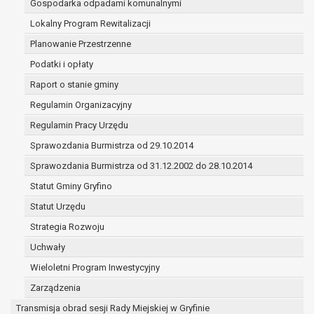
Gospodarka odpadami komunalnymi
(merytorycznych), a także obowiązków i
zadań zleconych przez instytucje
Lokalny Program Rewitalizacji
nadrzędne wobec Gminy;
Planowanie Przestrzenne
zawarcia i realizacji umów;
Podatki i opłaty
ochrony żywotnych interesów osoby, której
Raport o stanie gminy
dane dotyczą, lub innej osoby fizycznej;
wykonania zadania realizowanego w
Regulamin Organizacyjny
interesie publicznym lub w ramach
Regulamin Pracy Urzędu
sprawowania władzy publicznej
Sprawozdania Burmistrza od 29.10.2014
powierzonej administratorowi;
w pozostałych przypadkach dane osobowe
Sprawozdania Burmistrza od 31.12.2002 do 28.10.2014
przetwarzane są wyłącznie na podstawie
Statut Gminy Gryfino
wcześniej udzielonej zgody w zakresie i celu
Statut Urzędu
określonym w treści zgody.
W związku z przetwarzaniem danych w celu
Strategia Rozwoju
wskazanym w pkt. 3, dane osobowe mogą być
Uchwały
udostępniane innym upoważnionym odbiorcom lub
Wieloletni Program Inwestycyjny
kategoriom odbiorców danych osobowych.
Odbiorcami mogą być:
Zarządzenia
podmioty, które przetwarzają dane
Transmisja obrad sesji Rady Miejskiej w Gryfinie