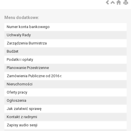
wykonania zadania realizowanego w
interesie publicznym lub w ramach
sprawowania władzy publicznej
Menu dodatkowe:
powierzonej administratorowi bądź
Numer konta bankowego
niezbędność przetwarzania do celów
wynikających z prawnie
Uchwały Rady
uzasadnionych interesów
Zarządzenia Burmistrza
realizowanych przez administratora
Budżet
lub przez stronę trzecią.
Podatki i opłaty
Z przyczyn związanych z Pani/Pana
szczególną sytuacją. W razie wniesienia
Planowanie Przestrzenne
sprzeciwu, administrator nie może już
Zamówienia Publiczne od 2016 r.
przetwarzać tych danych osobowych, chyba
Nieruchomości
że wykaże on istnienie ważnych prawnie
uzasadnionych podstaw do przetwarzania,
Oferty pracy
nadrzędnych wobec interesów, praw i
Ogłoszenia
wolności osoby, której dane dotyczą, lub
Jak załatwić sprawę
podstaw do ustalenia, dochodzenia lub
Kontakt z radnymi
obrony roszczeń.
Zapisy audio sesji