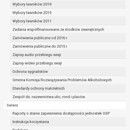
dane osobowe muszą być usunięte w
Wybory ławników 2019
celu wywiązania się z obowiązku
Wybory ławników 2015
wynikającego z przepisów prawa;
prawo do żądania ograniczenia
Wybory ławników 2011
przetwarzania danych osobowych na
Zadania współfinansowane ze środków zewnętrznych
podstawie art. 18 RODO, w przypadku gdy:
Zamówienia publiczne od 2016 r.
osoba, której dane dotyczą
kwestionuje prawidłowość danych
Zamówienia publiczne do 2015 r.
osobowych – na okres pozwalający
Zapisy audio przebiegu sesji
administratorowi sprawdzić
Zapisy wideo przebiegu sesji
prawidłowość tych danych,
przetwarzanie danych jest niezgodne
Ochrona sygnalistów
z prawem, a osoba, której dane
Gminna Komisja Rozwiązywania Problemów Alkoholowych
dotyczą, sprzeciwia się usunięciu
Standardy ochrony małoletnich
danych, żądając w zamian ich
ograniczenia,
Zespół ds. nazewnictwa ulic, rond i placów.
administrator nie potrzebuje już
Serwis
danych dla swoich celów, ale osoba,
Raporty o stanie zapewnienia dostępności jednostek OSP
której dane dotyczą, potrzebuje ich do
ustalenia, obrony lub dochodzenia
Instrukcja korzystania
roszczeń,