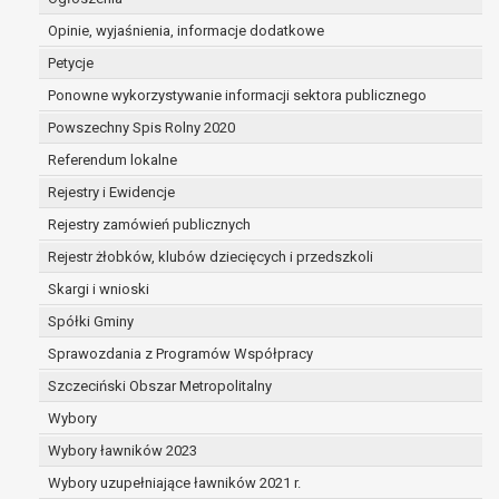
dane są nieprawidłowe lub
Opinie, wyjaśnienia, informacje dodatkowe
niekompletne;
prawo do żądania usunięcia danych
Petycje
osobowych (tzw. prawo do bycia
Ponowne wykorzystywanie informacji sektora publicznego
zapomnianym) na podstawie art. 17 RODO,
Powszechny Spis Rolny 2020
w przypadku gdy:
dane nie są już niezbędne do celów,
Referendum lokalne
dla których były zebrane lub w inny
Rejestry i Ewidencje
sposób przetwarzane,
Rejestry zamówień publicznych
osoba, której dane dotyczą, wniosła
sprzeciw wobec przetwarzania
Rejestr żłobków, klubów dziecięcych i przedszkoli
danych osobowych,
Skargi i wnioski
osoba, której dane dotyczą wycofała
Spółki Gminy
zgodę na przetwarzanie danych
osobowych, która jest podstawą
Sprawozdania z Programów Współpracy
przetwarzania danych i nie ma innej
Szczeciński Obszar Metropolitalny
podstawy prawnej przetwarzania
Wybory
danych,
Wybory ławników 2023
dane osobowe przetwarzane są
niezgodnie z prawem,
Wybory uzupełniające ławników 2021 r.