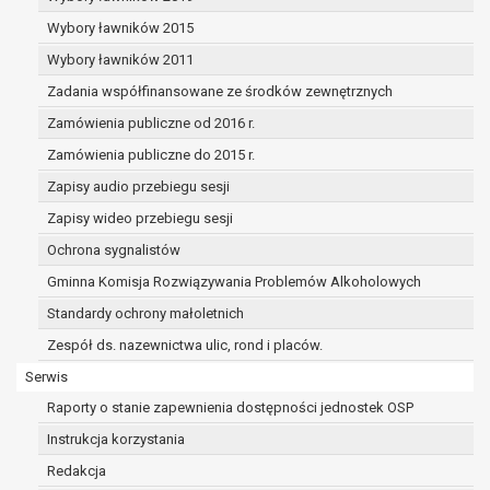
dane osobowe muszą być usunięte w
celu wywiązania się z obowiązku
Wybory ławników 2015
wynikającego z przepisów prawa;
Wybory ławników 2011
prawo do żądania ograniczenia
Zadania współfinansowane ze środków zewnętrznych
przetwarzania danych osobowych na
podstawie art. 18 RODO, w przypadku gdy:
Zamówienia publiczne od 2016 r.
osoba, której dane dotyczą
Zamówienia publiczne do 2015 r.
kwestionuje prawidłowość danych
Zapisy audio przebiegu sesji
osobowych – na okres pozwalający
administratorowi sprawdzić
Zapisy wideo przebiegu sesji
prawidłowość tych danych,
Ochrona sygnalistów
przetwarzanie danych jest niezgodne
Gminna Komisja Rozwiązywania Problemów Alkoholowych
z prawem, a osoba, której dane
Standardy ochrony małoletnich
dotyczą, sprzeciwia się usunięciu
danych, żądając w zamian ich
Zespół ds. nazewnictwa ulic, rond i placów.
ograniczenia,
Serwis
administrator nie potrzebuje już
Raporty o stanie zapewnienia dostępności jednostek OSP
danych dla swoich celów, ale osoba,
której dane dotyczą, potrzebuje ich do
Instrukcja korzystania
ustalenia, obrony lub dochodzenia
Redakcja
roszczeń,