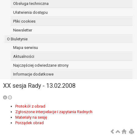
Obsługa techniczna
osoba, której dane dotyczą, wniosła
sprzeciw wobec przetwarzania
Ułatwienia dostępu
danych - do czasu ustalenia czy
Pliki cookies
prawnie uzasadnione podstawy po
Newsletter
stronie administratora są nadrzędne
wobec podstawy sprzeciwu;
O Biuletynie
prawo do przenoszenia danych na
Mapa serwisu
podstawie art. 20 RODO, w przypadku gdy
Aktualności
łącznie spełnione są następujące przesłanki:
przetwarzanie danych odbywa się na
Najczęściej odwiedzane strony
podstawie umowy zawartej z osobą,
Informacje dodatkowe
której dane dotyczą lub na podstawie
XX sesja Rady - 13.02.2008
zgody wyrażonej przez tą osobę,
przetwarzanie odbywa się w sposób
zautomatyzowany;
prawo sprzeciwu wobec przetwarzania
Protokół z obrad
Zgłoszone interpelacje i zapytania Radnych
danych na podstawie art. 21 RODO, wobec
Materiały na sesję
przetwarzania danych osobowych, którego
Porządek obrad
podstawą prawną jest:
niezbędność przetwarzania do