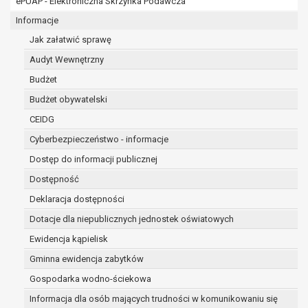
ePUAP - Elektroniczna Skrzynka Podawcza
osobowe w imieniu administratora na
podstawie zawartej z nim umowy
Informacje
powierzenia przetwarzania danych
Jak załatwić sprawę
osobowych;
Audyt Wewnętrzny
podmioty upoważnione do odbioru danych
osobowych na podstawie odpowiednich
Budżet
przepisów prawa.
Budżet obywatelski
Pani/Pana dane osobowe będą przetwarzane
CEIDG
przez okres niezbędny do realizacji celu dla jakiego
zostały zebrane oraz zgodnie z terminami
Cyberbezpieczeństwo - informacje
archiwizacji określonymi przez przepisy prawa
Dostęp do informacji publicznej
powszechnie obowiązującego.
Dostępność
W przypadku, gdy dane osobowe przetwarzane są
na podstawie zgody osoby, której dane dotyczą
Deklaracja dostępności
przetwarzanie odbywa się do czasu wycofania tej
Dotacje dla niepublicznych jednostek oświatowych
zgody.
Ewidencja kąpielisk
W przypadku, gdy dane osobowe przetwarzane są
Gminna ewidencja zabytków
w celu zawarcia i realizacji umowy przetwarzanie
odbywa się przez okres niezbędny do realizacji
Gospodarka wodno-ściekowa
zawartej umowy, a po tym czasie w zakresie
Informacja dla osób mających trudności w komunikowaniu się
wymaganym przez przepisy prawa lub dla