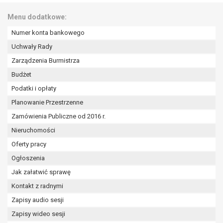
wykonania zadania realizowanego w
interesie publicznym lub w ramach
Menu dodatkowe:
sprawowania władzy publicznej
Numer konta bankowego
powierzonej administratorowi bądź
Uchwały Rady
niezbędność przetwarzania do celów
wynikających z prawnie
Zarządzenia Burmistrza
uzasadnionych interesów
Budżet
realizowanych przez administratora
Podatki i opłaty
lub przez stronę trzecią.
Z przyczyn związanych z Pani/Pana
Planowanie Przestrzenne
szczególną sytuacją. W razie wniesienia
Zamówienia Publiczne od 2016 r.
sprzeciwu, administrator nie może już
Nieruchomości
przetwarzać tych danych osobowych, chyba
Oferty pracy
że wykaże on istnienie ważnych prawnie
uzasadnionych podstaw do przetwarzania,
Ogłoszenia
nadrzędnych wobec interesów, praw i
Jak załatwić sprawę
wolności osoby, której dane dotyczą, lub
Kontakt z radnymi
podstaw do ustalenia, dochodzenia lub
Zapisy audio sesji
obrony roszczeń.
Zapisy wideo sesji