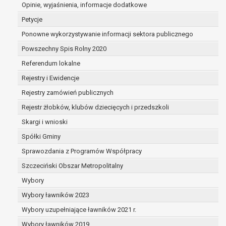
dane są nieprawidłowe lub
Opinie, wyjaśnienia, informacje dodatkowe
niekompletne;
Petycje
prawo do żądania usunięcia danych
Ponowne wykorzystywanie informacji sektora publicznego
osobowych (tzw. prawo do bycia
Powszechny Spis Rolny 2020
zapomnianym) na podstawie art. 17 RODO,
w przypadku gdy:
Referendum lokalne
dane nie są już niezbędne do celów,
Rejestry i Ewidencje
dla których były zebrane lub w inny
Rejestry zamówień publicznych
sposób przetwarzane,
osoba, której dane dotyczą, wniosła
Rejestr żłobków, klubów dziecięcych i przedszkoli
sprzeciw wobec przetwarzania
Skargi i wnioski
danych osobowych,
Spółki Gminy
osoba, której dane dotyczą wycofała
zgodę na przetwarzanie danych
Sprawozdania z Programów Współpracy
osobowych, która jest podstawą
Szczeciński Obszar Metropolitalny
przetwarzania danych i nie ma innej
Wybory
podstawy prawnej przetwarzania
danych,
Wybory ławników 2023
dane osobowe przetwarzane są
Wybory uzupełniające ławników 2021 r.
niezgodnie z prawem,
Wybory ławników 2019