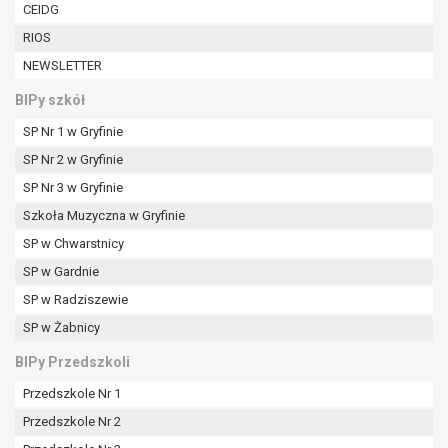
W przypadku gdy przetwarzanie danych
CEIDG
osobowych odbywa się na podstawie zgody osoby
RIOS
na przetwarzanie danych osobowych (art. 6 ust. 1
NEWSLETTER
lit a RODO), przysługuje Pani/Panu prawo do
cofnięcia tej zgody w dowolnym momencie.
BIPy szkół
Cofnięcie to nie ma wpływu na zgodność
SP Nr 1 w Gryfinie
przetwarzania, którego dokonano na podstawie
SP Nr 2 w Gryfinie
zgody przed jej cofnięciem.
Przysługuje Pani/Panu prawo wniesienia skargi do
SP Nr 3 w Gryfinie
organu nadzorczego na niezgodne z prawem
Szkoła Muzyczna w Gryfinie
przetwarzanie Pani/Pana danych osobowych
SP w Chwarstnicy
przez administratora.
SP w Gardnie
Organem właściwym do wniesienia skargi jest
Prezes Urzędu Ochrony Danych Osobowych.
SP w Radziszewie
W zależności od sfery, w której przetwarzane są
SP w Żabnicy
dane osobowe, podanie danych osobowych jest
dobrowolne albo jest wymogiem ustawowym lub
BIPy Przedszkoli
umownym.
Przedszkole Nr 1
Pani/Pana dane nie będą poddawane
Przedszkole Nr 2
zautomatyzowanemu podejmowaniu decyzji, w