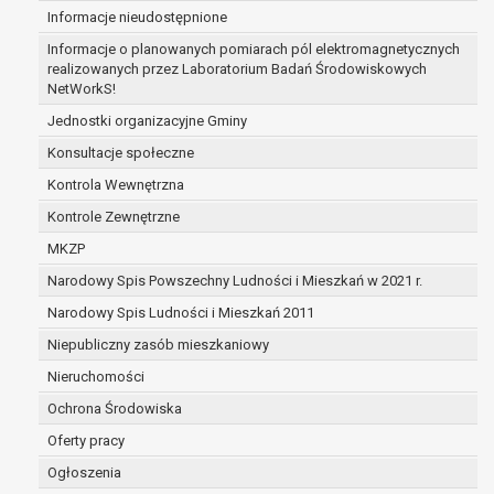
Informacje nieudostępnione
zabezpieczenia ewentualnych roszczeń, a w
przypadku wyrażenia zgody na przetwarzanie
Informacje o planowanych pomiarach pól elektromagnetycznych
danych po zakończeniu i rozliczeniu umowy, do
realizowanych przez Laboratorium Badań Środowiskowych
NetWorkS!
czasu wycofania tej zgody.
Ponadto w przypadku umów o dofinansowanie
Jednostki organizacyjne Gminy
dane osobowe od momentu pozyskania
Konsultacje społeczne
przechowywane są przez okres wynikający z
Kontrola Wewnętrzna
umowy o dofinansowanie zawartej między
beneficjentem a określoną instytucją, trwałości
Kontrole Zewnętrzne
danego projektu i konieczności zachowania
MKZP
dokumentacji projektu do celów kontrolnych.
Narodowy Spis Powszechny Ludności i Mieszkań w 2021 r.
W związku z przetwarzaniem przez
administratora danych osobowych przysługuje
Narodowy Spis Ludności i Mieszkań 2011
Pani/Panu:
Niepubliczny zasób mieszkaniowy
prawo dostępu do treści danych oraz
Nieruchomości
otrzymywania ich kopii na podstawie art. 15
RODO;
Ochrona Środowiska
prawo do żądania sprostowania danych na
Oferty pracy
podstawie art. 16 RODO,
Ogłoszenia
w przypadku gdy: