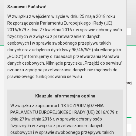
Szanowni Państwo!
Home
Organy
Rada Miejska
V kadencja Rady Miejskiej
Sesje Rady Miejskiej
XX sesja Rady - 13.02.2008
W związku z wejściem w życie w dniu 25 maja 2018 roku
Rozporządzenia Parlamentu Europejskiego i Rady (UE)
Wyszukaj na stronie:
A
A
A
2016/679 z dnia 27 kwietnia 2016 r. w sprawie ochrony osób
fizycznych w związku z przetwarzaniem danych
osobowych i w sprawie swobodnego przepływu takich
danych oraz uchylenia dyrektywy 95/46/WE (określane jako
Biuletyn Informacji Publicznej
„RODO”) informujemy o zasadach przetwarzania Państwa
Urząd Miasta i Gminy w Gryfinie
danych osobowych. Kliknięcie przycisku „Przejdź do serwisu”
oznacza zgodę na przetwarzanie danych niezbędnych do
prawidłowego funkcjonowania serwisu.
Klauzula informacyjna ogólna
Strona główna
Mapa serwisu
Aktualności
W związku z zapisami art. 13 ROZPORZĄDZENIA
Redakcja
Instrukcja korzystania
Dostępność
PARLAMENTU EUROPEJSKIEGO I RADY (UE) 2016/679 z
dnia 27 kwietnia 2016 r. w sprawie ochrony osób
fizycznych w związku z przetwarzaniem danych
Strona główna
osobowych i w sprawie swobodnego przepływu takich