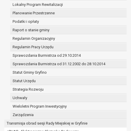
(merytorycznych), a także obowiązków i
Lokalny Program Rewitalizacji
zadań zleconych przez instytucje
Planowanie Przestrzenne
nadrzędne wobec Gminy;
Podatki i opłaty
zawarcia i realizacji umów;
ochrony żywotnych interesów osoby, której
Raport o stanie gminy
dane dotyczą, lub innej osoby fizycznej;
Regulamin Organizacyjny
wykonania zadania realizowanego w
Regulamin Pracy Urzędu
interesie publicznym lub w ramach
sprawowania władzy publicznej
Sprawozdania Burmistrza od 29.10.2014
powierzonej administratorowi;
Sprawozdania Burmistrza od 31.12.2002 do 28.10.2014
w pozostałych przypadkach dane osobowe
Statut Gminy Gryfino
przetwarzane są wyłącznie na podstawie
wcześniej udzielonej zgody w zakresie i celu
Statut Urzędu
określonym w treści zgody.
Strategia Rozwoju
W związku z przetwarzaniem danych w celu
Uchwały
wskazanym w pkt. 3, dane osobowe mogą być
udostępniane innym upoważnionym odbiorcom lub
Wieloletni Program Inwestycyjny
kategoriom odbiorców danych osobowych.
Zarządzenia
Odbiorcami mogą być:
Transmisja obrad sesji Rady Miejskiej w Gryfinie
podmioty, które przetwarzają dane