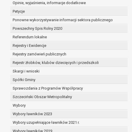
dane są nieprawidłowe lub
Opinie, wyjaśnienia, informacje dodatkowe
niekompletne;
Petycje
prawo do żądania usunięcia danych
Ponowne wykorzystywanie informacji sektora publicznego
osobowych (tzw. prawo do bycia
Powszechny Spis Rolny 2020
zapomnianym) na podstawie art. 17 RODO,
w przypadku gdy:
Referendum lokalne
dane nie są już niezbędne do celów,
Rejestry i Ewidencje
dla których były zebrane lub w inny
Rejestry zamówień publicznych
sposób przetwarzane,
osoba, której dane dotyczą, wniosła
Rejestr żłobków, klubów dziecięcych i przedszkoli
sprzeciw wobec przetwarzania
Skargi i wnioski
danych osobowych,
Spółki Gminy
osoba, której dane dotyczą wycofała
zgodę na przetwarzanie danych
Sprawozdania z Programów Współpracy
osobowych, która jest podstawą
Szczeciński Obszar Metropolitalny
przetwarzania danych i nie ma innej
Wybory
podstawy prawnej przetwarzania
danych,
Wybory ławników 2023
dane osobowe przetwarzane są
Wybory uzupełniające ławników 2021 r.
niezgodnie z prawem,
Wybory ławników 2019