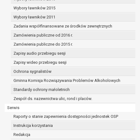
dane osobowe muszą być usunięte w
celu wywiązania się z obowiązku
Wybory ławników 2015
wynikającego z przepisów prawa;
Wybory ławników 2011
prawo do żądania ograniczenia
Zadania współfinansowane ze środków zewnętrznych
przetwarzania danych osobowych na
podstawie art. 18 RODO, w przypadku gdy:
Zamówienia publiczne od 2016 r.
osoba, której dane dotyczą
Zamówienia publiczne do 2015 r.
kwestionuje prawidłowość danych
Zapisy audio przebiegu sesji
osobowych – na okres pozwalający
administratorowi sprawdzić
Zapisy wideo przebiegu sesji
prawidłowość tych danych,
Ochrona sygnalistów
przetwarzanie danych jest niezgodne
Gminna Komisja Rozwiązywania Problemów Alkoholowych
z prawem, a osoba, której dane
Standardy ochrony małoletnich
dotyczą, sprzeciwia się usunięciu
danych, żądając w zamian ich
Zespół ds. nazewnictwa ulic, rond i placów.
ograniczenia,
Serwis
administrator nie potrzebuje już
Raporty o stanie zapewnienia dostępności jednostek OSP
danych dla swoich celów, ale osoba,
której dane dotyczą, potrzebuje ich do
Instrukcja korzystania
ustalenia, obrony lub dochodzenia
Redakcja
roszczeń,