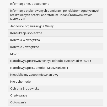
Informacje nieudostępnione
zabezpieczenia ewentualnych roszczeń, a w
przypadku wyrażenia zgody na przetwarzanie
Informacje o planowanych pomiarach pól elektromagnetycznych
danych po zakończeniu i rozliczeniu umowy, do
realizowanych przez Laboratorium Badań Środowiskowych
NetWorkS!
czasu wycofania tej zgody.
Ponadto w przypadku umów o dofinansowanie
Jednostki organizacyjne Gminy
dane osobowe od momentu pozyskania
Konsultacje społeczne
przechowywane są przez okres wynikający z
Kontrola Wewnętrzna
umowy o dofinansowanie zawartej między
beneficjentem a określoną instytucją, trwałości
Kontrole Zewnętrzne
danego projektu i konieczności zachowania
MKZP
dokumentacji projektu do celów kontrolnych.
Narodowy Spis Powszechny Ludności i Mieszkań w 2021 r.
W związku z przetwarzaniem przez
administratora danych osobowych przysługuje
Narodowy Spis Ludności i Mieszkań 2011
Pani/Panu:
Niepubliczny zasób mieszkaniowy
prawo dostępu do treści danych oraz
Nieruchomości
otrzymywania ich kopii na podstawie art. 15
RODO;
Ochrona Środowiska
prawo do żądania sprostowania danych na
Oferty pracy
podstawie art. 16 RODO,
Ogłoszenia
w przypadku gdy: