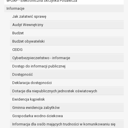
ePUAP - Elektroniczna Skrzynka Podawcza
osobowe w imieniu administratora na
podstawie zawartej z nim umowy
Informacje
powierzenia przetwarzania danych
Jak załatwić sprawę
osobowych;
Audyt Wewnętrzny
podmioty upoważnione do odbioru danych
osobowych na podstawie odpowiednich
Budżet
przepisów prawa.
Budżet obywatelski
Pani/Pana dane osobowe będą przetwarzane
CEIDG
przez okres niezbędny do realizacji celu dla jakiego
zostały zebrane oraz zgodnie z terminami
Cyberbezpieczeństwo - informacje
archiwizacji określonymi przez przepisy prawa
Dostęp do informacji publicznej
powszechnie obowiązującego.
Dostępność
W przypadku, gdy dane osobowe przetwarzane są
na podstawie zgody osoby, której dane dotyczą
Deklaracja dostępności
przetwarzanie odbywa się do czasu wycofania tej
Dotacje dla niepublicznych jednostek oświatowych
zgody.
Ewidencja kąpielisk
W przypadku, gdy dane osobowe przetwarzane są
Gminna ewidencja zabytków
w celu zawarcia i realizacji umowy przetwarzanie
odbywa się przez okres niezbędny do realizacji
Gospodarka wodno-ściekowa
zawartej umowy, a po tym czasie w zakresie
Informacja dla osób mających trudności w komunikowaniu się
wymaganym przez przepisy prawa lub dla