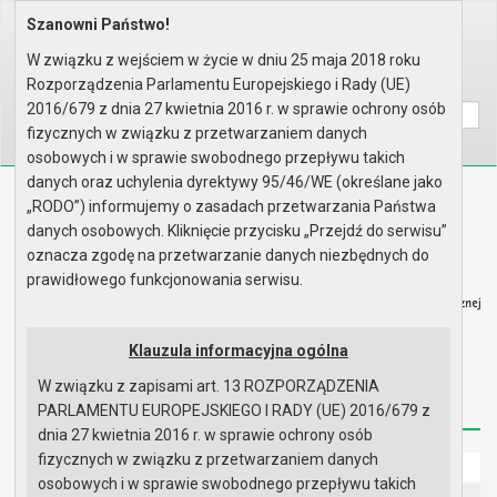
Szanowni Państwo!
Home
Organy
Rada Miejska
V kadencja Rady Miejskiej
Sesje Rady Miejskiej
XIX sesja Rady - 31.01.2008
W związku z wejściem w życie w dniu 25 maja 2018 roku
Rozporządzenia Parlamentu Europejskiego i Rady (UE)
Wyszukaj na stronie:
A
A
A
2016/679 z dnia 27 kwietnia 2016 r. w sprawie ochrony osób
fizycznych w związku z przetwarzaniem danych
osobowych i w sprawie swobodnego przepływu takich
danych oraz uchylenia dyrektywy 95/46/WE (określane jako
Biuletyn Informacji Publicznej
„RODO”) informujemy o zasadach przetwarzania Państwa
Urząd Miasta i Gminy w Gryfinie
danych osobowych. Kliknięcie przycisku „Przejdź do serwisu”
oznacza zgodę na przetwarzanie danych niezbędnych do
prawidłowego funkcjonowania serwisu.
Klauzula informacyjna ogólna
Strona główna
Mapa serwisu
Aktualności
W związku z zapisami art. 13 ROZPORZĄDZENIA
Redakcja
Instrukcja korzystania
Dostępność
PARLAMENTU EUROPEJSKIEGO I RADY (UE) 2016/679 z
dnia 27 kwietnia 2016 r. w sprawie ochrony osób
fizycznych w związku z przetwarzaniem danych
Strona główna
osobowych i w sprawie swobodnego przepływu takich