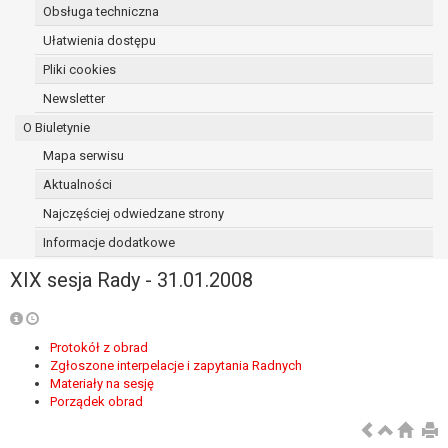
Obsługa techniczna
osoba, której dane dotyczą, wniosła
sprzeciw wobec przetwarzania
Ułatwienia dostępu
danych - do czasu ustalenia czy
Pliki cookies
prawnie uzasadnione podstawy po
Newsletter
stronie administratora są nadrzędne
wobec podstawy sprzeciwu;
O Biuletynie
prawo do przenoszenia danych na
Mapa serwisu
podstawie art. 20 RODO, w przypadku gdy
Aktualności
łącznie spełnione są następujące przesłanki:
przetwarzanie danych odbywa się na
Najczęściej odwiedzane strony
podstawie umowy zawartej z osobą,
Informacje dodatkowe
której dane dotyczą lub na podstawie
XIX sesja Rady - 31.01.2008
zgody wyrażonej przez tą osobę,
przetwarzanie odbywa się w sposób
zautomatyzowany;
prawo sprzeciwu wobec przetwarzania
Protokół z obrad
Zgłoszone interpelacje i zapytania Radnych
danych na podstawie art. 21 RODO, wobec
Materiały na sesję
przetwarzania danych osobowych, którego
Porządek obrad
podstawą prawną jest:
niezbędność przetwarzania do