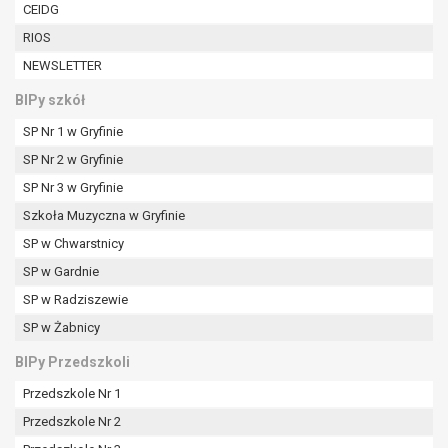
W przypadku gdy przetwarzanie danych
CEIDG
osobowych odbywa się na podstawie zgody osoby
RIOS
na przetwarzanie danych osobowych (art. 6 ust. 1
NEWSLETTER
lit a RODO), przysługuje Pani/Panu prawo do
cofnięcia tej zgody w dowolnym momencie.
BIPy szkół
Cofnięcie to nie ma wpływu na zgodność
SP Nr 1 w Gryfinie
przetwarzania, którego dokonano na podstawie
SP Nr 2 w Gryfinie
zgody przed jej cofnięciem.
Przysługuje Pani/Panu prawo wniesienia skargi do
SP Nr 3 w Gryfinie
organu nadzorczego na niezgodne z prawem
Szkoła Muzyczna w Gryfinie
przetwarzanie Pani/Pana danych osobowych
SP w Chwarstnicy
przez administratora.
SP w Gardnie
Organem właściwym do wniesienia skargi jest
Prezes Urzędu Ochrony Danych Osobowych.
SP w Radziszewie
W zależności od sfery, w której przetwarzane są
SP w Żabnicy
dane osobowe, podanie danych osobowych jest
dobrowolne albo jest wymogiem ustawowym lub
BIPy Przedszkoli
umownym.
Przedszkole Nr 1
Pani/Pana dane nie będą poddawane
Przedszkole Nr 2
zautomatyzowanemu podejmowaniu decyzji, w