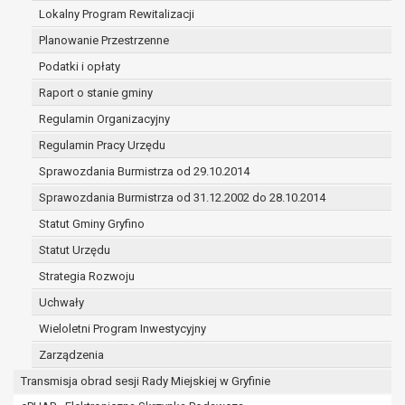
(merytorycznych), a także obowiązków i
Lokalny Program Rewitalizacji
zadań zleconych przez instytucje
Planowanie Przestrzenne
nadrzędne wobec Gminy;
Podatki i opłaty
zawarcia i realizacji umów;
ochrony żywotnych interesów osoby, której
Raport o stanie gminy
dane dotyczą, lub innej osoby fizycznej;
Regulamin Organizacyjny
wykonania zadania realizowanego w
Regulamin Pracy Urzędu
interesie publicznym lub w ramach
sprawowania władzy publicznej
Sprawozdania Burmistrza od 29.10.2014
powierzonej administratorowi;
Sprawozdania Burmistrza od 31.12.2002 do 28.10.2014
w pozostałych przypadkach dane osobowe
Statut Gminy Gryfino
przetwarzane są wyłącznie na podstawie
wcześniej udzielonej zgody w zakresie i celu
Statut Urzędu
określonym w treści zgody.
Strategia Rozwoju
W związku z przetwarzaniem danych w celu
Uchwały
wskazanym w pkt. 3, dane osobowe mogą być
udostępniane innym upoważnionym odbiorcom lub
Wieloletni Program Inwestycyjny
kategoriom odbiorców danych osobowych.
Zarządzenia
Odbiorcami mogą być:
Transmisja obrad sesji Rady Miejskiej w Gryfinie
podmioty, które przetwarzają dane