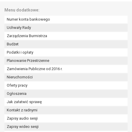
wykonania zadania realizowanego w
interesie publicznym lub w ramach
Menu dodatkowe:
sprawowania władzy publicznej
Numer konta bankowego
powierzonej administratorowi bądź
Uchwały Rady
niezbędność przetwarzania do celów
wynikających z prawnie
Zarządzenia Burmistrza
uzasadnionych interesów
Budżet
realizowanych przez administratora
Podatki i opłaty
lub przez stronę trzecią.
Z przyczyn związanych z Pani/Pana
Planowanie Przestrzenne
szczególną sytuacją. W razie wniesienia
Zamówienia Publiczne od 2016 r.
sprzeciwu, administrator nie może już
Nieruchomości
przetwarzać tych danych osobowych, chyba
Oferty pracy
że wykaże on istnienie ważnych prawnie
uzasadnionych podstaw do przetwarzania,
Ogłoszenia
nadrzędnych wobec interesów, praw i
Jak załatwić sprawę
wolności osoby, której dane dotyczą, lub
Kontakt z radnymi
podstaw do ustalenia, dochodzenia lub
Zapisy audio sesji
obrony roszczeń.
Zapisy wideo sesji