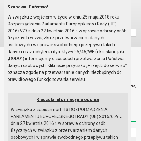
Szanowni Państwo!
Home
Organy
Rada Miejska
V kadencja Rady Miejskiej
Sesje Rady Miejskiej
XVIII sesja Rady - 22.01.2008
W związku z wejściem w życie w dniu 25 maja 2018 roku
Rozporządzenia Parlamentu Europejskiego i Rady (UE)
Wyszukaj na stronie:
A
A
A
2016/679 z dnia 27 kwietnia 2016 r. w sprawie ochrony osób
fizycznych w związku z przetwarzaniem danych
osobowych i w sprawie swobodnego przepływu takich
danych oraz uchylenia dyrektywy 95/46/WE (określane jako
Biuletyn Informacji Publicznej
„RODO”) informujemy o zasadach przetwarzania Państwa
Urząd Miasta i Gminy w Gryfinie
danych osobowych. Kliknięcie przycisku „Przejdź do serwisu”
oznacza zgodę na przetwarzanie danych niezbędnych do
prawidłowego funkcjonowania serwisu.
Klauzula informacyjna ogólna
Strona główna
Mapa serwisu
Aktualności
W związku z zapisami art. 13 ROZPORZĄDZENIA
Redakcja
Instrukcja korzystania
Dostępność
PARLAMENTU EUROPEJSKIEGO I RADY (UE) 2016/679 z
dnia 27 kwietnia 2016 r. w sprawie ochrony osób
fizycznych w związku z przetwarzaniem danych
Strona główna
osobowych i w sprawie swobodnego przepływu takich