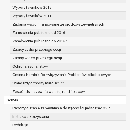
dane osobowe muszą być usunięte w
celu wywiązania się z obowiązku
Wybory ławników 2015
wynikającego z przepisów prawa;
Wybory ławników 2011
prawo do żądania ograniczenia
Zadania współfinansowane ze środków zewnętrznych
przetwarzania danych osobowych na
podstawie art. 18 RODO, w przypadku gdy:
Zamówienia publiczne od 2016 r.
osoba, której dane dotyczą
Zamówienia publiczne do 2015 r.
kwestionuje prawidłowość danych
Zapisy audio przebiegu sesji
osobowych – na okres pozwalający
administratorowi sprawdzić
Zapisy wideo przebiegu sesji
prawidłowość tych danych,
Ochrona sygnalistów
przetwarzanie danych jest niezgodne
Gminna Komisja Rozwiązywania Problemów Alkoholowych
z prawem, a osoba, której dane
Standardy ochrony małoletnich
dotyczą, sprzeciwia się usunięciu
danych, żądając w zamian ich
Zespół ds. nazewnictwa ulic, rond i placów.
ograniczenia,
Serwis
administrator nie potrzebuje już
Raporty o stanie zapewnienia dostępności jednostek OSP
danych dla swoich celów, ale osoba,
której dane dotyczą, potrzebuje ich do
Instrukcja korzystania
ustalenia, obrony lub dochodzenia
Redakcja
roszczeń,