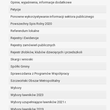
dane są nieprawidłowe lub
Opinie, wyjaśnienia, informacje dodatkowe
niekompletne;
Petycje
prawo do żądania usunięcia danych
Ponowne wykorzystywanie informacji sektora publicznego
osobowych (tzw. prawo do bycia
Powszechny Spis Rolny 2020
zapomnianym) na podstawie art. 17 RODO,
w przypadku gdy:
Referendum lokalne
dane nie są już niezbędne do celów,
Rejestry i Ewidencje
dla których były zebrane lub w inny
Rejestry zamówień publicznych
sposób przetwarzane,
osoba, której dane dotyczą, wniosła
Rejestr żłobków, klubów dziecięcych i przedszkoli
sprzeciw wobec przetwarzania
Skargi i wnioski
danych osobowych,
Spółki Gminy
osoba, której dane dotyczą wycofała
zgodę na przetwarzanie danych
Sprawozdania z Programów Współpracy
osobowych, która jest podstawą
Szczeciński Obszar Metropolitalny
przetwarzania danych i nie ma innej
Wybory
podstawy prawnej przetwarzania
danych,
Wybory ławników 2023
dane osobowe przetwarzane są
Wybory uzupełniające ławników 2021 r.
niezgodnie z prawem,
Wybory ławników 2019