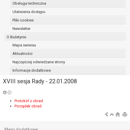
Obsługa techniczna
osoba, której dane dotyczą, wniosła
sprzeciw wobec przetwarzania
Ułatwienia dostępu
danych - do czasu ustalenia czy
Pliki cookies
prawnie uzasadnione podstawy po
Newsletter
stronie administratora są nadrzędne
wobec podstawy sprzeciwu;
O Biuletynie
prawo do przenoszenia danych na
Mapa serwisu
podstawie art. 20 RODO, w przypadku gdy
Aktualności
łącznie spełnione są następujące przesłanki:
przetwarzanie danych odbywa się na
Najczęściej odwiedzane strony
podstawie umowy zawartej z osobą,
Informacje dodatkowe
której dane dotyczą lub na podstawie
XVIII sesja Rady - 22.01.2008
zgody wyrażonej przez tą osobę,
przetwarzanie odbywa się w sposób
zautomatyzowany;
prawo sprzeciwu wobec przetwarzania
Protokół z obrad
Porządek obrad
danych na podstawie art. 21 RODO, wobec
przetwarzania danych osobowych, którego
podstawą prawną jest:
niezbędność przetwarzania do
Menu dodatkowe: