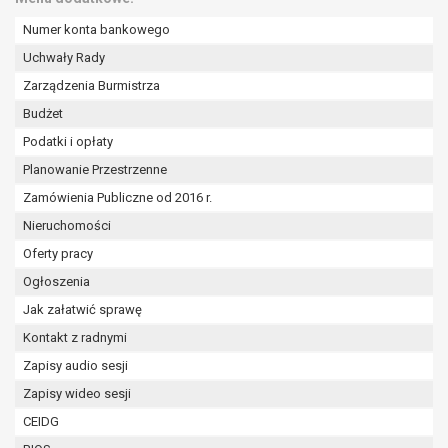
wykonania zadania realizowanego w
interesie publicznym lub w ramach
Numer konta bankowego
sprawowania władzy publicznej
Uchwały Rady
powierzonej administratorowi bądź
Zarządzenia Burmistrza
niezbędność przetwarzania do celów
Budżet
wynikających z prawnie
uzasadnionych interesów
Podatki i opłaty
realizowanych przez administratora
Planowanie Przestrzenne
lub przez stronę trzecią.
Zamówienia Publiczne od 2016 r.
Z przyczyn związanych z Pani/Pana
Nieruchomości
szczególną sytuacją. W razie wniesienia
sprzeciwu, administrator nie może już
Oferty pracy
przetwarzać tych danych osobowych, chyba
Ogłoszenia
że wykaże on istnienie ważnych prawnie
Jak załatwić sprawę
uzasadnionych podstaw do przetwarzania,
nadrzędnych wobec interesów, praw i
Kontakt z radnymi
wolności osoby, której dane dotyczą, lub
Zapisy audio sesji
podstaw do ustalenia, dochodzenia lub
Zapisy wideo sesji
obrony roszczeń.
CEIDG