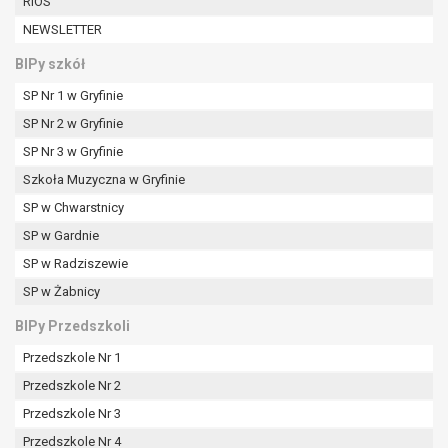
RIOS
W przypadku gdy przetwarzanie danych
NEWSLETTER
osobowych odbywa się na podstawie zgody osoby
na przetwarzanie danych osobowych (art. 6 ust. 1
BIPy szkół
lit a RODO), przysługuje Pani/Panu prawo do
SP Nr 1 w Gryfinie
cofnięcia tej zgody w dowolnym momencie.
Cofnięcie to nie ma wpływu na zgodność
SP Nr 2 w Gryfinie
przetwarzania, którego dokonano na podstawie
SP Nr 3 w Gryfinie
zgody przed jej cofnięciem.
Szkoła Muzyczna w Gryfinie
Przysługuje Pani/Panu prawo wniesienia skargi do
organu nadzorczego na niezgodne z prawem
SP w Chwarstnicy
przetwarzanie Pani/Pana danych osobowych
SP w Gardnie
przez administratora.
SP w Radziszewie
Organem właściwym do wniesienia skargi jest
SP w Żabnicy
Prezes Urzędu Ochrony Danych Osobowych.
W zależności od sfery, w której przetwarzane są
BIPy Przedszkoli
dane osobowe, podanie danych osobowych jest
Przedszkole Nr 1
dobrowolne albo jest wymogiem ustawowym lub
umownym.
Przedszkole Nr 2
Pani/Pana dane nie będą poddawane
Przedszkole Nr 3
zautomatyzowanemu podejmowaniu decyzji, w
Przedszkole Nr 4