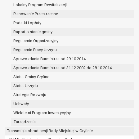
(merytorycznych), a także obowiązków i
Lokalny Program Rewitalizacji
zadań zleconych przez instytucje
Planowanie Przestrzenne
nadrzędne wobec Gminy;
Podatki i opłaty
zawarcia i realizacji umów;
ochrony żywotnych interesów osoby, której
Raport o stanie gminy
dane dotyczą, lub innej osoby fizycznej;
Regulamin Organizacyjny
wykonania zadania realizowanego w
Regulamin Pracy Urzędu
interesie publicznym lub w ramach
sprawowania władzy publicznej
Sprawozdania Burmistrza od 29.10.2014
powierzonej administratorowi;
Sprawozdania Burmistrza od 31.12.2002 do 28.10.2014
w pozostałych przypadkach dane osobowe
Statut Gminy Gryfino
przetwarzane są wyłącznie na podstawie
wcześniej udzielonej zgody w zakresie i celu
Statut Urzędu
określonym w treści zgody.
Strategia Rozwoju
W związku z przetwarzaniem danych w celu
Uchwały
wskazanym w pkt. 3, dane osobowe mogą być
udostępniane innym upoważnionym odbiorcom lub
Wieloletni Program Inwestycyjny
kategoriom odbiorców danych osobowych.
Zarządzenia
Odbiorcami mogą być:
Transmisja obrad sesji Rady Miejskiej w Gryfinie
podmioty, które przetwarzają dane