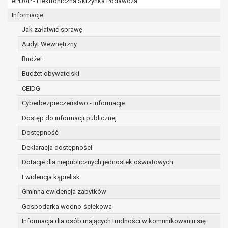
ePUAP - Elektroniczna Skrzynka Podawcza
osobowe w imieniu administratora na
podstawie zawartej z nim umowy
Informacje
powierzenia przetwarzania danych
Jak załatwić sprawę
osobowych;
Audyt Wewnętrzny
podmioty upoważnione do odbioru danych
osobowych na podstawie odpowiednich
Budżet
przepisów prawa.
Budżet obywatelski
Pani/Pana dane osobowe będą przetwarzane
CEIDG
przez okres niezbędny do realizacji celu dla jakiego
zostały zebrane oraz zgodnie z terminami
Cyberbezpieczeństwo - informacje
archiwizacji określonymi przez przepisy prawa
Dostęp do informacji publicznej
powszechnie obowiązującego.
Dostępność
W przypadku, gdy dane osobowe przetwarzane są
na podstawie zgody osoby, której dane dotyczą
Deklaracja dostępności
przetwarzanie odbywa się do czasu wycofania tej
Dotacje dla niepublicznych jednostek oświatowych
zgody.
Ewidencja kąpielisk
W przypadku, gdy dane osobowe przetwarzane są
Gminna ewidencja zabytków
w celu zawarcia i realizacji umowy przetwarzanie
odbywa się przez okres niezbędny do realizacji
Gospodarka wodno-ściekowa
zawartej umowy, a po tym czasie w zakresie
Informacja dla osób mających trudności w komunikowaniu się
wymaganym przez przepisy prawa lub dla