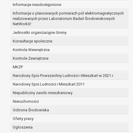
Informacje nieudostępnione
zabezpieczenia ewentualnych roszczeń, a w
przypadku wyrażenia zgody na przetwarzanie
Informacje o planowanych pomiarach pól elektromagnetycznych
danych po zakończeniu i rozliczeniu umowy, do
realizowanych przez Laboratorium Badań Środowiskowych
NetWorkS!
czasu wycofania tej zgody.
Ponadto w przypadku umów o dofinansowanie
Jednostki organizacyjne Gminy
dane osobowe od momentu pozyskania
Konsultacje społeczne
przechowywane są przez okres wynikający z
Kontrola Wewnętrzna
umowy o dofinansowanie zawartej między
beneficjentem a określoną instytucją, trwałości
Kontrole Zewnętrzne
danego projektu i konieczności zachowania
MKZP
dokumentacji projektu do celów kontrolnych.
Narodowy Spis Powszechny Ludności i Mieszkań w 2021 r.
W związku z przetwarzaniem przez
administratora danych osobowych przysługuje
Narodowy Spis Ludności i Mieszkań 2011
Pani/Panu:
Niepubliczny zasób mieszkaniowy
prawo dostępu do treści danych oraz
Nieruchomości
otrzymywania ich kopii na podstawie art. 15
RODO;
Ochrona Środowiska
prawo do żądania sprostowania danych na
Oferty pracy
podstawie art. 16 RODO,
Ogłoszenia
w przypadku gdy: