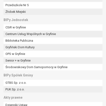
tym również profilowaniu.
Przedszkole Nr 5
Żłobek Miejski
BIPy Jednostek
CSiR w Gryfinie
Centrum Usług Wspólnych w Gryfinie
Biblioteka Publiczna
Gryfiński Dom Kultury
OPS w Gryfinie
Senior + w Gryfinie
Środowiskowy Dom Samopomocy w Gryfinie
BIPy Spółek Gminy
GTBS Sp. z o.o.
PUK Sp. z o.o.
Akty prawne
Dzienniki Ustaw