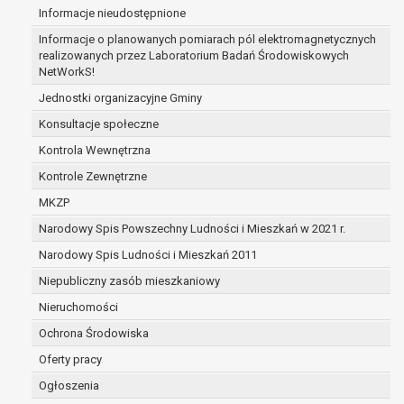
Informacje nieudostępnione
zabezpieczenia ewentualnych roszczeń, a w
przypadku wyrażenia zgody na przetwarzanie
Informacje o planowanych pomiarach pól elektromagnetycznych
danych po zakończeniu i rozliczeniu umowy, do
realizowanych przez Laboratorium Badań Środowiskowych
NetWorkS!
czasu wycofania tej zgody.
Ponadto w przypadku umów o dofinansowanie
Jednostki organizacyjne Gminy
dane osobowe od momentu pozyskania
Konsultacje społeczne
przechowywane są przez okres wynikający z
Kontrola Wewnętrzna
umowy o dofinansowanie zawartej między
beneficjentem a określoną instytucją, trwałości
Kontrole Zewnętrzne
danego projektu i konieczności zachowania
MKZP
dokumentacji projektu do celów kontrolnych.
Narodowy Spis Powszechny Ludności i Mieszkań w 2021 r.
W związku z przetwarzaniem przez
administratora danych osobowych przysługuje
Narodowy Spis Ludności i Mieszkań 2011
Pani/Panu:
Niepubliczny zasób mieszkaniowy
prawo dostępu do treści danych oraz
Nieruchomości
otrzymywania ich kopii na podstawie art. 15
RODO;
Ochrona Środowiska
prawo do żądania sprostowania danych na
Oferty pracy
podstawie art. 16 RODO,
Ogłoszenia
w przypadku gdy: