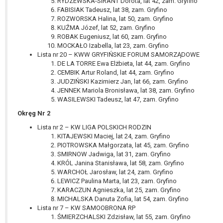
RYDZEWSKA-SIRANT Dorota, lat 42, zam. Gryfino
FABISIAK Tadeusz, lat 38, zam. Gryfino
ROZWORSKA Halina, lat 50, zam. Gryfino
KUŹMA Józef, lat 52, zam. Gryfino
ROBAK Eugeniusz, lat 60, zam. Gryfino
MOCKAŁO Izabella, lat 23, zam. Gryfino
Lista nr 20 – KWW GRYFIŃSKIE FORUM SAMORZĄDOWE
DE LA TORRE Ewa Elżbieta, lat 44, zam. Gryfino
CEMBIK Artur Roland, lat 44, zam. Gryfino
JUDZIŃSKI Kazimierz Jan, lat 66, zam. Gryfino
JENNEK Mariola Bronisława, lat 38, zam. Gryfino
WASILEWSKI Tadeusz, lat 47, zam. Gryfino
Okręg Nr 2
Lista nr 2 – KW LIGA POLSKICH RODZIN
KITAJEWSKI Maciej, lat 24, zam. Gryfino
PIOTROWSKA Małgorzata, lat 45, zam. Gryfino
SMIRNOW Jadwiga, lat 31, zam. Gryfino
KRÓL Janina Stanisława, lat 58, zam. Gryfino
WARCHOŁ Jarosław, lat 24, zam. Gryfino
LEWICZ Paulina Marta, lat 23, zam. Gryfino
KARACZUN Agnieszka, lat 25, zam. Gryfino
MICHALSKA Danuta Zofia, lat 54, zam. Gryfino
Lista nr 7 – KW SAMOOBRONA RP
ŚMIERZCHALSKI Zdzisław, lat 55, zam. Gryfino