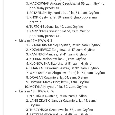
MAĆKOWIAK Andrzej Czesław, lat 59, zam. Gryfino
popierany przez PSL
POTAPIŃSKI Ryszard Józef, lat 51, zam. Gryfino
KNOP Krystyna, lat 59, zam. Gryfino popierana
przez PSL
TURTOŃ Bożena, lat 49, zam. Gryfino
KARPIŃSKI Krzysztof, lat 54, zam. Gryfino
popierany przez PSL
Lista nr 17 – KWW GIS
SZABAŁKIN Maciej Krystian, lat 32, zam. Gryfino
KOZAKIEWICZ Zbigniew, lat 47, zam. Gryfino
KAMIŃSKI Mariusz, lat 41, zam. Gryfino
KUBIAK Radosław, lat 20, zam. Gryfino
KLONOWSKA Elżbieta, lat 51, zam. Gryfino
PIJANKA Sławomir Leszek, lat 32, zam. Gryfino
WŁODARCZYK Zbigniew Józef, lat 51, zam. Gryfino
DRAGAN Kazimiera, lat 64, zam. Gryfino
ONYŚKO Marek Piotr, lat 25, zam. Gryfino
MOTYKA Krzysztof, lat 39, zam. Gryfino
Lista nr 18 – KWW GPW
NIKITIŃSKA Janina, lat 56, zam. Gryfino
JANISZEWSKI Janusz Kazimierz, lat 44, zam.
Gryfino
TUSZYŃSKA Czesława, lat 57, zam. Gryfino
SZCZEPAŃSKA Halina, lat 49, zam. Gryfino