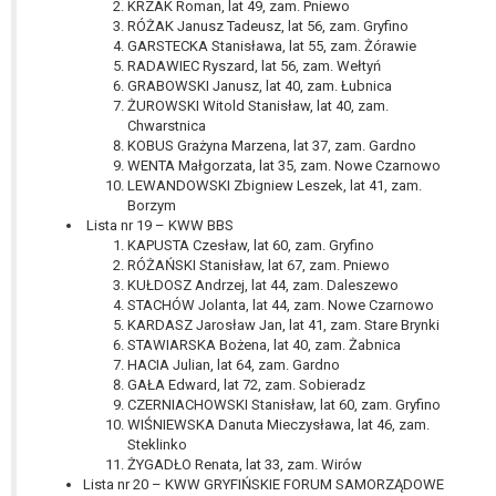
KRZAK Roman, lat 49, zam. Pniewo
RÓŻAK Janusz Tadeusz, lat 56, zam. Gryfino
GARSTECKA Stanisława, lat 55, zam. Żórawie
RADAWIEC Ryszard, lat 56, zam. Wełtyń
GRABOWSKI Janusz, lat 40, zam. Łubnica
ŻUROWSKI Witold Stanisław, lat 40, zam.
Chwarstnica
KOBUS Grażyna Marzena, lat 37, zam. Gardno
WENTA Małgorzata, lat 35, zam. Nowe Czarnowo
LEWANDOWSKI Zbigniew Leszek, lat 41, zam.
Borzym
Lista nr 19 – KWW BBS
KAPUSTA Czesław, lat 60, zam. Gryfino
RÓŻAŃSKI Stanisław, lat 67, zam. Pniewo
KUŁDOSZ Andrzej, lat 44, zam. Daleszewo
STACHÓW Jolanta, lat 44, zam. Nowe Czarnowo
KARDASZ Jarosław Jan, lat 41, zam. Stare Brynki
STAWIARSKA Bożena, lat 40, zam. Żabnica
HACIA Julian, lat 64, zam. Gardno
GAŁA Edward, lat 72, zam. Sobieradz
CZERNIACHOWSKI Stanisław, lat 60, zam. Gryfino
WIŚNIEWSKA Danuta Mieczysława, lat 46, zam.
Steklinko
ŻYGADŁO Renata, lat 33, zam. Wirów
Lista nr 20 – KWW GRYFIŃSKIE FORUM SAMORZĄDOWE