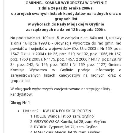
wykonania zadania realizowanego w
GMINNEJ KOMISJI WYBORCZEJ W GRYFINIE
z dnia 24 października 2006 r.
interesie publicznym lub w ramach
o zarejestrowanych listach kandydatów na radnych oraz o
sprawowania władzy publicznej
grupach list
powierzonej administratorowi bądź
w wyborach do Rady Miejskiej w Gryfinie
niezbędność przetwarzania do celów
zarządzonych na dzień 12 listopada 2006 r.
wynikających z prawnie
Na podstawie art. 109 ust. 5, w związku z art. 64la ust. 1, ustawy
uzasadnionych interesów
z dnia 16 lipca 1998 r. - Ordynacja wyborcza do rad gmin, rad
realizowanych przez administratora
powiatów i sejmików województw (Dz. U. z 2003 r. Nr 159, poz.
1547, Dz. U. z 2004 r. Nr 25, poz. 219, Nr 102, poz. 1055, Nr 167,
lub przez stronę trzecią.
poz. 1760 z 2005 r. Nr 175, poz. 1457, z 2006 r. Nr.17, poz.128, Nr
Z przyczyn związanych z Pani/Pana
34. poz. 242, Nr 146, poz. 1055 i Nr 159, poz. 1127) Gminna
szczególną sytuacją. W razie wniesienia
Komisja Wyborcza w Gryfinie podaje informację o
sprzeciwu, administrator nie może już
zarejestrowanych listach kandydatów na radnych oraz o
przetwarzać tych danych osobowych, chyba
grupach list
że wykaże on istnienie ważnych prawnie
W okręgach wyborczych zarejestrowano następujące listy
uzasadnionych podstaw do przetwarzania,
kandydatów:
nadrzędnych wobec interesów, praw i
Okręg Nr 1
wolności osoby, której dane dotyczą, lub
Lista nr 2 – KW LIGA POLSKICH RODZIN
podstaw do ustalenia, dochodzenia lub
HOŁUB Wanda, lat 60, zam. Gryfino
obrony roszczeń.
GRZYBOWSKA Kamila, lat 28, zam. Gryfino
RYBICKI Zygmunt, lat 71, zam. Gryfino
MAGDZIAK Marcin, lat 19, zam. Gryfino