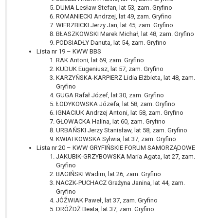
DUMA Lesław Stefan, lat 53, zam. Gryfino
ROMANIECKI Andrzej, lat 49, zam. Gryfino
WIERZBICKI Jerzy Jan, lat 45, zam. Gryfino
BŁASZKOWSKI Marek Michał, lat 48, zam. Gryfino
PODSIADŁY Danuta, lat 54, zam. Gryfino
Lista nr 19 – KWW BBS
RAK Antoni, lat 69, zam. Gryfino
KUDUK Eugeniusz, lat 57, zam. Gryfino
KARZYŃSKA-KARPIERZ Lidia Elżbieta, lat 48, zam.
Gryfino
GUGA Rafał Józef, lat 30, zam. Gryfino
ŁODYKOWSKA Józefa, lat 58, zam. Gryfino
IGNACIUK Andrzej Antoni, lat 58, zam. Gryfino
GŁOWACKA Halina, lat 60, zam. Gryfino
URBAŃSKI Jerzy Stanisław, lat 58, zam. Gryfino
KWIATKOWSKA Sylwia, lat 37, zam. Gryfino
Lista nr 20 – KWW GRYFIŃSKIE FORUM SAMORZĄDOWE
JAKUBIK-GRZYBOWSKA Maria Agata, lat 27, zam.
Gryfino
BAGIŃSKI Wadim, lat 26, zam. Gryfino
NACZK-PUCHACZ Grażyna Janina, lat 44, zam.
Gryfino
JÓŹWIAK Paweł, lat 37, zam. Gryfino
DRÓŻDŻ Beata, lat 37, zam. Gryfino