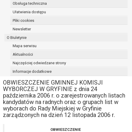
Obsługa techniczna
osoba, której dane dotyczą, wniosła
sprzeciw wobec przetwarzania
Ułatwienia dostępu
danych - do czasu ustalenia czy
Pliki cookies
prawnie uzasadnione podstawy po
Newsletter
stronie administratora są nadrzędne
wobec podstawy sprzeciwu;
O Biuletynie
prawo do przenoszenia danych na
Mapa serwisu
podstawie art. 20 RODO, w przypadku gdy
Aktualności
łącznie spełnione są następujące przesłanki:
przetwarzanie danych odbywa się na
Najczęściej odwiedzane strony
podstawie umowy zawartej z osobą,
Informacje dodatkowe
której dane dotyczą lub na podstawie
OBWIESZCZENIE GMINNEJ KOMISJI
zgody wyrażonej przez tą osobę,
WYBORCZEJ W GRYFINIE z dnia 24
przetwarzanie odbywa się w sposób
października 2006 r. o zarejestrowanych listach
zautomatyzowany;
kandydatów na radnych oraz o grupach list w
prawo sprzeciwu wobec przetwarzania
wyborach do Rady Miejskiej w Gryfinie
danych na podstawie art. 21 RODO, wobec
zarządzonych na dzień 12 listopada 2006 r.
przetwarzania danych osobowych, którego
podstawą prawną jest:
niezbędność przetwarzania do
OBWIESZCZENIE