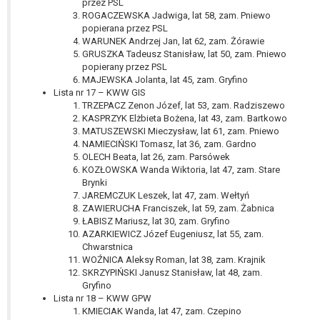
przez PSL
ROGACZEWSKA Jadwiga, lat 58, zam. Pniewo
popierana przez PSL
WARUNEK Andrzej Jan, lat 62, zam. Żórawie
GRUSZKA Tadeusz Stanisław, lat 50, zam. Pniewo
popierany przez PSL
MAJEWSKA Jolanta, lat 45, zam. Gryfino
Lista nr 17 – KWW GIS
TRZEPACZ Zenon Józef, lat 53, zam. Radziszewo
KASPRZYK Elżbieta Bożena, lat 43, zam. Bartkowo
MATUSZEWSKI Mieczysław, lat 61, zam. Pniewo
NAMIECIŃSKI Tomasz, lat 36, zam. Gardno
OLECH Beata, lat 26, zam. Parsówek
KOZŁOWSKA Wanda Wiktoria, lat 47, zam. Stare
Brynki
JAREMCZUK Leszek, lat 47, zam. Wełtyń
ZAWIERUCHA Franciszek, lat 59, zam. Żabnica
ŁABISZ Mariusz, lat 30, zam. Gryfino
AZARKIEWICZ Józef Eugeniusz, lat 55, zam.
Chwarstnica
WOŹNICA Aleksy Roman, lat 38, zam. Krajnik
SKRZYPIŃSKI Janusz Stanisław, lat 48, zam.
Gryfino
Lista nr 18 – KWW GPW
KMIECIAK Wanda, lat 47, zam. Czepino