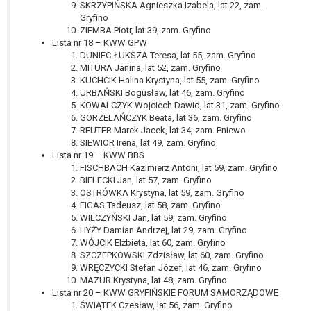
SKRZYPIŃSKA Agnieszka Izabela, lat 22, zam.
Gryfino
ZIEMBA Piotr, lat 39, zam. Gryfino
Lista nr 18 – KWW GPW
DUNIEC-ŁUKSZA Teresa, lat 55, zam. Gryfino
MITURA Janina, lat 52, zam. Gryfino
KUCHCIK Halina Krystyna, lat 55, zam. Gryfino
URBAŃSKI Bogusław, lat 46, zam. Gryfino
KOWALCZYK Wojciech Dawid, lat 31, zam. Gryfino
GORZELAŃCZYK Beata, lat 36, zam. Gryfino
REUTER Marek Jacek, lat 34, zam. Pniewo
SIEWIOR Irena, lat 49, zam. Gryfino
Lista nr 19 – KWW BBS
FISCHBACH Kazimierz Antoni, lat 59, zam. Gryfino
BIELECKI Jan, lat 57, zam. Gryfino
OSTRÓWKA Krystyna, lat 59, zam. Gryfino
FIGAS Tadeusz, lat 58, zam. Gryfino
WILCZYŃSKI Jan, lat 59, zam. Gryfino
HYŻY Damian Andrzej, lat 29, zam. Gryfino
WÓJCIK Elżbieta, lat 60, zam. Gryfino
SZCZEPKOWSKI Zdzisław, lat 60, zam. Gryfino
WRĘCZYCKI Stefan Józef, lat 46, zam. Gryfino
MAZUR Krystyna, lat 48, zam. Gryfino
Lista nr 20 – KWW GRYFIŃSKIE FORUM SAMORZĄDOWE
ŚWIĄTEK Czesław, lat 56, zam. Gryfino