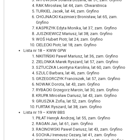
tym również profilowaniu.
RAK Mirosław, lat 44, zam. Chwarstnica
TURKIEL Jacek, lat 44, zam. Gryfino
CHOJNACKI Kazimierz Bronisław, lat 65, zam.
Gryfino
KASPRZYK Edyta Monika, lat 37, zam. Gryfino
JUSZKIEWICZ Mariusz, lat 38, zam. Gryfino
WOŚ Hubert Piotr, lat 24, zam. Gryfino
CIELECKI Piotr, lat 18, zam. Gryfino
Lista nr 18 – KWW GPW
NIKITIŃSKI Paweł Mariusz, lat 36, zam. Gryfino
ZIELONKA Marek Ryszard, lat 57, zam. Gryfino
SZTUCZKA Leontyna Karolina, lat 60, zam. Gryfino
SZULC Barbara, lat 46, zam. Gryfino
GRZEGORCZYK Franciszek, lat 57, zam. Gryfino
NOWAK Dorota, lat 43, zam. Gryfino
RYBACKI Grzegorz Marcin, lat 30, zam. Gryfino
KRUPA Mirosław Dariusz, lat 43, zam. Gryfino
GRUSZKA Zofia, lat 52, zam. Gryfino
FURTAK Ryszard, lat 38, zam. Gryfino
Lista nr 19 – KWW BBS
PIŁAT Henryk Andrzej, lat 55, zam. Gryfino
RAGAN Jan, lat 61, zam. Gryfino
RACINOWSKI Paweł Dariusz, lat 43, zam. Gryfino
SOCHAJ Ireneusz Cezary, lat 41, zam. Gryfino