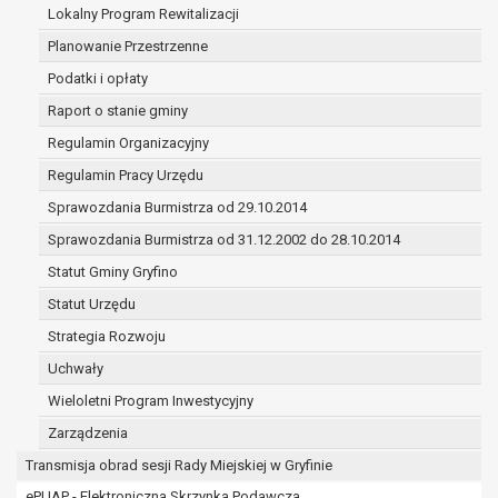
(merytorycznych), a także obowiązków i
Lokalny Program Rewitalizacji
zadań zleconych przez instytucje
Planowanie Przestrzenne
nadrzędne wobec Gminy;
Podatki i opłaty
zawarcia i realizacji umów;
ochrony żywotnych interesów osoby, której
Raport o stanie gminy
dane dotyczą, lub innej osoby fizycznej;
Regulamin Organizacyjny
wykonania zadania realizowanego w
Regulamin Pracy Urzędu
interesie publicznym lub w ramach
Sprawozdania Burmistrza od 29.10.2014
sprawowania władzy publicznej
powierzonej administratorowi;
Sprawozdania Burmistrza od 31.12.2002 do 28.10.2014
w pozostałych przypadkach dane osobowe
Statut Gminy Gryfino
przetwarzane są wyłącznie na podstawie
Statut Urzędu
wcześniej udzielonej zgody w zakresie i celu
określonym w treści zgody.
Strategia Rozwoju
W związku z przetwarzaniem danych w celu
Uchwały
wskazanym w pkt. 3, dane osobowe mogą być
Wieloletni Program Inwestycyjny
udostępniane innym upoważnionym odbiorcom lub
kategoriom odbiorców danych osobowych.
Zarządzenia
Odbiorcami mogą być:
Transmisja obrad sesji Rady Miejskiej w Gryfinie
podmioty, które przetwarzają dane
ePUAP - Elektroniczna Skrzynka Podawcza