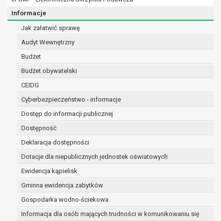
osobowe w imieniu administratora na
podstawie zawartej z nim umowy
Informacje
powierzenia przetwarzania danych
Jak załatwić sprawę
osobowych;
Audyt Wewnętrzny
podmioty upoważnione do odbioru danych
osobowych na podstawie odpowiednich
Budżet
przepisów prawa.
Budżet obywatelski
Pani/Pana dane osobowe będą przetwarzane
CEIDG
przez okres niezbędny do realizacji celu dla jakiego
zostały zebrane oraz zgodnie z terminami
Cyberbezpieczeństwo - informacje
archiwizacji określonymi przez przepisy prawa
Dostęp do informacji publicznej
powszechnie obowiązującego.
Dostępność
W przypadku, gdy dane osobowe przetwarzane są
Deklaracja dostępności
na podstawie zgody osoby, której dane dotyczą
przetwarzanie odbywa się do czasu wycofania tej
Dotacje dla niepublicznych jednostek oświatowych
zgody.
Ewidencja kąpielisk
W przypadku, gdy dane osobowe przetwarzane są
Gminna ewidencja zabytków
w celu zawarcia i realizacji umowy przetwarzanie
odbywa się przez okres niezbędny do realizacji
Gospodarka wodno-ściekowa
zawartej umowy, a po tym czasie w zakresie
Informacja dla osób mających trudności w komunikowaniu się
wymaganym przez przepisy prawa lub dla