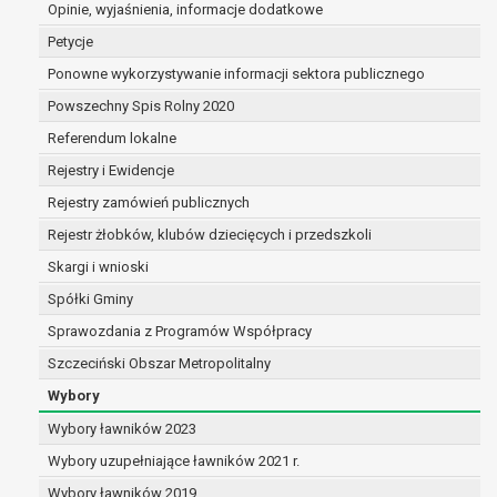
Opinie, wyjaśnienia, informacje dodatkowe
dane są nieprawidłowe lub
niekompletne;
Petycje
prawo do żądania usunięcia danych
Ponowne wykorzystywanie informacji sektora publicznego
osobowych (tzw. prawo do bycia
Powszechny Spis Rolny 2020
zapomnianym) na podstawie art. 17 RODO,
w przypadku gdy:
Referendum lokalne
dane nie są już niezbędne do celów,
Rejestry i Ewidencje
dla których były zebrane lub w inny
Rejestry zamówień publicznych
sposób przetwarzane,
osoba, której dane dotyczą, wniosła
Rejestr żłobków, klubów dziecięcych i przedszkoli
sprzeciw wobec przetwarzania
Skargi i wnioski
danych osobowych,
Spółki Gminy
osoba, której dane dotyczą wycofała
zgodę na przetwarzanie danych
Sprawozdania z Programów Współpracy
osobowych, która jest podstawą
Szczeciński Obszar Metropolitalny
przetwarzania danych i nie ma innej
Wybory
podstawy prawnej przetwarzania
danych,
Wybory ławników 2023
dane osobowe przetwarzane są
Wybory uzupełniające ławników 2021 r.
niezgodnie z prawem,
Wybory ławników 2019