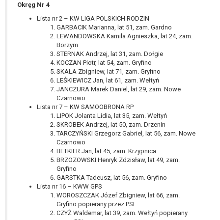
Okręg Nr 4
Lista nr 2 – KW LIGA POLSKICH RODZIN
GARBACIK Marianna, lat 51, zam. Gardno
LEWANDOWSKA Kamila Agnieszka, lat 24, zam.
Borzym
STERNAK Andrzej, lat 31, zam. Dołgie
KOCZAN Piotr, lat 54, zam. Gryfino
SKAŁA Zbigniew, lat 71, zam. Gryfino
LEŚKIEWICZ Jan, lat 61, zam. Wełtyń
JANCZURA Marek Daniel, lat 29, zam. Nowe
Czarnowo
Lista nr 7 – KW SAMOOBRONA RP
LIPOK Jolanta Lidia, lat 35, zam. Wełtyń
SKROBEK Andrzej, lat 50, zam. Drzenin
TARCZYŃSKI Grzegorz Gabriel, lat 56, zam. Nowe
Czarnowo
BETKIER Jan, lat 45, zam. Krzypnica
BRZOZOWSKI Henryk Zdzisław, lat 49, zam.
Gryfino
GARSTKA Tadeusz, lat 56, zam. Gryfino
Lista nr 16 – KWW GPS
WOROSZCZAK Józef Zbigniew, lat 66, zam.
Gryfino popierany przez PSL
CZYŻ Waldemar, lat 39, zam. Wełtyń popierany