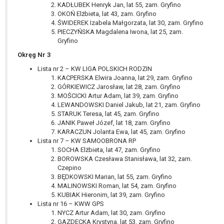
KADŁUBEK Henryk Jan, lat 55, zam. Gryfino
OKOŃ Elżbieta, lat 43, zam. Gryfino
ŚWIDEREK Izabela Małgorzata, lat 30, zam. Gryfino
PIECZYŃSKA Magdalena Iwona, lat 25, zam.
Gryfino
Okręg Nr 3
Lista nr 2 – KW LIGA POLSKICH RODZIN
KACPERSKA Elwira Joanna, lat 29, zam. Gryfino
GÓRKIEWICZ Jarosław, lat 28, zam. Gryfino
MOŚCICKI Artur Adam, lat 39, zam. Gryfino
LEWANDOWSKI Daniel Jakub, lat 21, zam. Gryfino
STARUK Teresa, lat 45, zam. Gryfino
JANIK Paweł Józef, lat 18, zam. Gryfino
KARACZUN Jolanta Ewa, lat 45, zam. Gryfino
Lista nr 7 – KW SAMOOBRONA RP
SOCHA Elżbieta, lat 47, zam. Gryfino
BOROWSKA Czesława Stanisława, lat 32, zam.
Czepino
BĘDKOWSKI Marian, lat 55, zam. Gryfino
MALINOWSKI Roman, lat 54, zam. Gryfino
KUBIAK Hieronim, lat 39, zam. Gryfino
Lista nr 16 – KWW GPS
NYCZ Artur Adam, lat 30, zam. Gryfino
GAZDECKA Krystyna, lat 53, zam. Gryfino