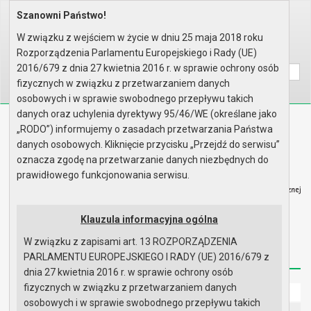
Szanowni Państwo!
Home
Informacje
Wybory
Wybory samorządowe 2006
OBWIESZCZENIE GMINNEJ KOMISJI ..
W związku z wejściem w życie w dniu 25 maja 2018 roku
Rozporządzenia Parlamentu Europejskiego i Rady (UE)
Wyszukaj na stronie:
A
A
A
2016/679 z dnia 27 kwietnia 2016 r. w sprawie ochrony osób
fizycznych w związku z przetwarzaniem danych
osobowych i w sprawie swobodnego przepływu takich
danych oraz uchylenia dyrektywy 95/46/WE (określane jako
Biuletyn Informacji Publicznej
„RODO”) informujemy o zasadach przetwarzania Państwa
Urząd Miasta i Gminy w Gryfinie
danych osobowych. Kliknięcie przycisku „Przejdź do serwisu”
oznacza zgodę na przetwarzanie danych niezbędnych do
prawidłowego funkcjonowania serwisu.
Klauzula informacyjna ogólna
Strona główna
Mapa serwisu
Aktualności
W związku z zapisami art. 13 ROZPORZĄDZENIA
Redakcja
Instrukcja korzystania
Dostępność
PARLAMENTU EUROPEJSKIEGO I RADY (UE) 2016/679 z
dnia 27 kwietnia 2016 r. w sprawie ochrony osób
fizycznych w związku z przetwarzaniem danych
Strona główna
osobowych i w sprawie swobodnego przepływu takich