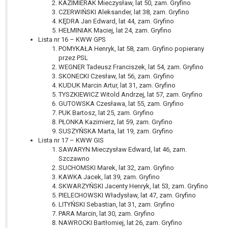
KAZIMIERAK Mieczysław, lat 50, zam. Gryfino
CZERWIŃSKI Aleksander, lat 38, zam. Gryfino
KĘDRA Jan Edward, lat 44, zam. Gryfino
HEŁMINIAK Maciej, lat 24, zam. Gryfino
Lista nr 16 – KWW GPS
POMYKAŁA Henryk, lat 58, zam. Gryfino popierany
przez PSL
WEGNER Tadeusz Franciszek, lat 54, zam. Gryfino
SKONECKI Czesław, lat 56, zam. Gryfino
KUDUK Marcin Artur, lat 31, zam. Gryfino
TYSZKIEWICZ Witold Andrzej, lat 57, zam. Gryfino
GUTOWSKA Czesława, lat 55, zam. Gryfino
PUK Bartosz, lat 25, zam. Gryfino
PŁONKA Kazimierz, lat 59, zam. Gryfino
SUSZYŃSKA Marta, lat 19, zam. Gryfino
Lista nr 17 – KWW GIS
SAWARYN Mieczysław Edward, lat 46, zam.
Szczawno
SUCHOMSKI Marek, lat 32, zam. Gryfino
KAWKA Jacek, lat 39, zam. Gryfino
SKWARZYŃSKI Jacenty Henryk, lat 53, zam. Gryfino
PIELECHOWSKI Władysław, lat 47, zam. Gryfino
LITYŃSKI Sebastian, lat 31, zam. Gryfino
PARA Marcin, lat 30, zam. Gryfino
NAWROCKI Bartłomiej, lat 26, zam. Gryfino