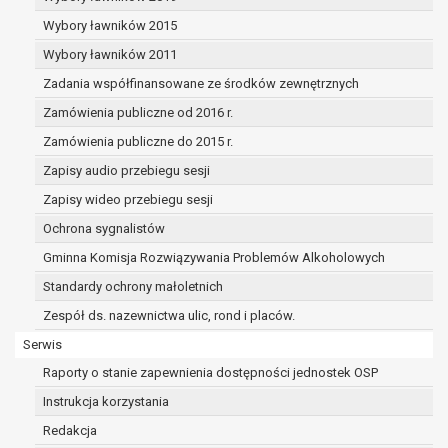
dane osobowe muszą być usunięte w
celu wywiązania się z obowiązku
Wybory ławników 2015
wynikającego z przepisów prawa;
Wybory ławników 2011
prawo do żądania ograniczenia
Zadania współfinansowane ze środków zewnętrznych
przetwarzania danych osobowych na
podstawie art. 18 RODO, w przypadku gdy:
Zamówienia publiczne od 2016 r.
osoba, której dane dotyczą
Zamówienia publiczne do 2015 r.
kwestionuje prawidłowość danych
Zapisy audio przebiegu sesji
osobowych – na okres pozwalający
administratorowi sprawdzić
Zapisy wideo przebiegu sesji
prawidłowość tych danych,
Ochrona sygnalistów
przetwarzanie danych jest niezgodne
Gminna Komisja Rozwiązywania Problemów Alkoholowych
z prawem, a osoba, której dane
Standardy ochrony małoletnich
dotyczą, sprzeciwia się usunięciu
danych, żądając w zamian ich
Zespół ds. nazewnictwa ulic, rond i placów.
ograniczenia,
Serwis
administrator nie potrzebuje już
Raporty o stanie zapewnienia dostępności jednostek OSP
danych dla swoich celów, ale osoba,
której dane dotyczą, potrzebuje ich do
Instrukcja korzystania
ustalenia, obrony lub dochodzenia
Redakcja
roszczeń,