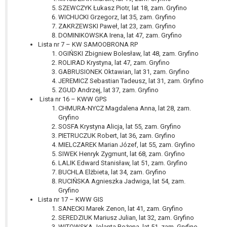
W przypadku gdy przetwarzanie danych
SZEWCZYK Łukasz Piotr, lat 18, zam. Gryfino
osobowych odbywa się na podstawie zgody osoby
WICHUCKI Grzegorz, lat 35, zam. Gryfino
ZAKRZEWSKI Paweł, lat 23, zam. Gryfino
na przetwarzanie danych osobowych (art. 6 ust. 1
DOMINIKOWSKA Irena, lat 47, zam. Gryfino
lit a RODO), przysługuje Pani/Panu prawo do
Lista nr 7 – KW SAMOOBRONA RP
cofnięcia tej zgody w dowolnym momencie.
OGIŃSKI Zbigniew Bolesław, lat 48, zam. Gryfino
Cofnięcie to nie ma wpływu na zgodność
ROLIRAD Krystyna, lat 47, zam. Gryfino
przetwarzania, którego dokonano na podstawie
GABRUSIONEK Oktawian, lat 31, zam. Gryfino
JEREMICZ Sebastian Tadeusz, lat 31, zam. Gryfino
zgody przed jej cofnięciem.
ZGUD Andrzej, lat 37, zam. Gryfino
Przysługuje Pani/Panu prawo wniesienia skargi do
Lista nr 16 – KWW GPS
organu nadzorczego na niezgodne z prawem
CHMURA-NYCZ Magdalena Anna, lat 28, zam.
przetwarzanie Pani/Pana danych osobowych
Gryfino
SOSFA Krystyna Alicja, lat 55, zam. Gryfino
przez administratora.
PIETRUCZUK Robert, lat 36, zam. Gryfino
Organem właściwym do wniesienia skargi jest
MIELCZAREK Marian Józef, lat 55, zam. Gryfino
Prezes Urzędu Ochrony Danych Osobowych.
SIWEK Henryk Zygmunt, lat 68, zam. Gryfino
W zależności od sfery, w której przetwarzane są
LALIK Edward Stanisław, lat 51, zam. Gryfino
dane osobowe, podanie danych osobowych jest
BUCHLA Elżbieta, lat 34, zam. Gryfino
RUCIŃSKA Agnieszka Jadwiga, lat 54, zam.
dobrowolne albo jest wymogiem ustawowym lub
Gryfino
umownym.
Lista nr 17 – KWW GIS
Pani/Pana dane nie będą poddawane
SANECKI Marek Zenon, lat 41, zam. Gryfino
zautomatyzowanemu podejmowaniu decyzji, w
SEREDZIUK Mariusz Julian, lat 32, zam. Gryfino
WITOWSKA Jolanta Bożena, lat 51, zam. Gryfino