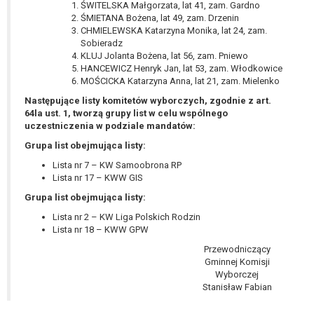
ŚWITELSKA Małgorzata, lat 41, zam. Gardno
ŚMIETANA Bożena, lat 49, zam. Drzenin
CHMIELEWSKA Katarzyna Monika, lat 24, zam.
Sobieradz
KLUJ Jolanta Bożena, lat 56, zam. Pniewo
HANCEWICZ Henryk Jan, lat 53, zam. Włodkowice
MOŚCICKA Katarzyna Anna, lat 21, zam. Mielenko
Następujące listy komitetów wyborczych, zgodnie z art.
64la ust. 1, tworzą grupy list w celu wspólnego
uczestniczenia w podziale mandatów:
Grupa list obejmująca listy:
Lista nr 7 – KW Samoobrona RP
Lista nr 17 – KWW GIS
Grupa list obejmująca listy:
Lista nr 2 – KW Liga Polskich Rodzin
Lista nr 18 – KWW GPW
Przewodniczący
Gminnej Komisji
Wyborczej
Stanisław Fabian