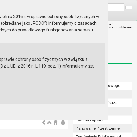
A
Wyszukaj na stronie:
A
A
ietnia 2016 r. w sprawie ochrony osób fizycznych w
 (określane jako „RODO”) informujemy o zasadach
ędnych do prawidłowego funkcjonowania serwisu.
prawie ochrony osób fizycznych w związku z
.UE. z 2016 r., L 119, poz. 1) informujemy, że:
Menu dodatkowe:
Numer konta bankowego
Uchwały Rady
Zarządzenia Burmistrza
Budżet
Podatki i opłaty
Planowanie Przestrzenne
Zamówienia Publiczne od