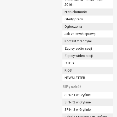
2016 r.
ym (Dz.U. z 2017r., poz. 1875 ze zm.) oraz z
 wobec Gminy;
Nieruchomości
Oferty pracy
Ogłoszenia
ministratorowi;
ie i celu określonym w treści zgody.
Jak załatwić sprawę
m odbiorcom lub kategoriom odbiorców danych
Kontakt z radnymi
Zapisy audio sesji
ia przetwarzania danych osobowych;
Zapisy wideo sesji
e z terminami archiwizacji określonymi przez
CEIDG
RIOS
o czasu wycofania tej zgody.
NEWSLETTER
ezbędny do realizacji zawartej umowy, a po tym
ia zgody na przetwarzanie danych po zakończeniu i
BIPy szkół
SP Nr 1 w Gryfinie
jący z umowy o dofinansowanie zawartej między
SP Nr 2 w Gryfinie
ntrolnych.
SP Nr 3 w Gryfinie
Szkoła Muzyczna w Gryfinie