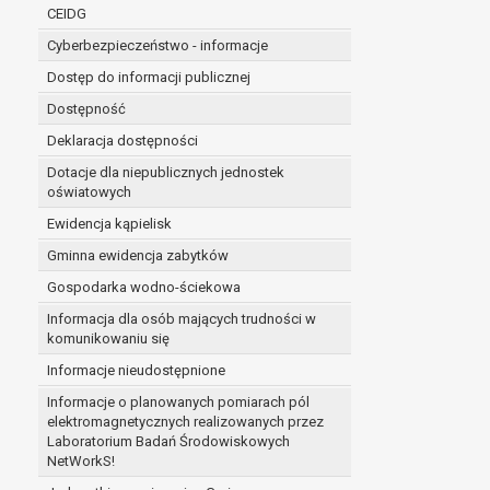
niezbędność przetwarzania do wykonania 
CEIDG
administratorowi bądź
Cyberbezpieczeństwo - informacje
niezbędność przetwarzania do celów wynik
Z przyczyn związanych z Pani/Pana szczególną s
Dostęp do informacji publicznej
on istnienie ważnych prawnie uzasadnionych pod
Dostępność
ustalenia, dochodzenia lub obrony roszczeń.
Deklaracja dostępności
Dotacje dla niepublicznych jednostek
W przypadku gdy przetwarzanie danych osobowych odby
oświatowych
prawo do cofnięcia tej zgody w dowolnym momencie. C
Ewidencja kąpielisk
Przysługuje Pani/Panu prawo wniesienia skargi do o
Gminna ewidencja zabytków
Organem właściwym do wniesienia skargi jest Prezes
W zależności od sfery, w której przetwarzane są da
Gospodarka wodno-ściekowa
Pani/Pana dane nie będą poddawane zautomatyzowane
Informacja dla osób mających trudności w
komunikowaniu się
Informacje nieudostępnione
Informacje o planowanych pomiarach pól
elektromagnetycznych realizowanych przez
Laboratorium Badań Środowiskowych
NetWorkS!