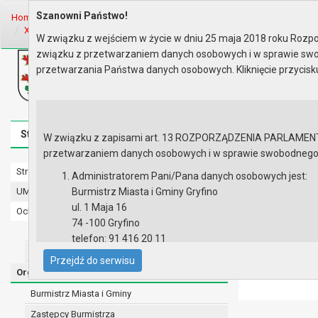
Szanowni Państwo!
Home
Organy
Rada Miejska
V kadencja Rady Miejskiej
Sesje R
XIV sesja Rady - 04.10.2007
W związku z wejściem w życie w dniu 25 maja 2018 roku Rozpor
związku z przetwarzaniem danych osobowych i w sprawie swo
Biuletyn Informacji Publicznej
przetwarzania Państwa danych osobowych. Kliknięcie przycis
Urząd Miasta i Gminy w Gryfinie
Strona główna
Mapa serwisu
Aktualności
Redakcj
W związku z zapisami art. 13 ROZPORZĄDZENIA PARLAMENTU 
przetwarzaniem danych osobowych i w sprawie swobodnego prz
Strona główna
XIV sesja R
Administratorem Pani/Pana danych osobowych jest:
UMiG - telefony wewnętrzne
Burmistrz Miasta i Gminy Gryfino
ul. 1 Maja 16
Ochrona danych osobowych
74 -100 Gryfino
Protokół z
Urząd Miasta i Gminy w Gryfinie
telefon: 91 416 20 11
Zgłoszone 
Materiały 
Straż Miejska
e-mail:
burmistrz@gryfino.pl
Przejdź do serwisu
Porządek 
Dane kontaktowe Inspektora Ochrony Danych:
Organy
telefon: 91 416 20 11
Burmistrz Miasta i Gminy
e-mail:
iod@gryfino.pl
Zastępcy Burmistrza
Pani/Pana dane osobowe przetwarzane są zgodnie z o