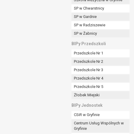
SP w Chwarstnicy
SP w Gardnie
padku gdy:
SP w Radziszewie
SP w Żabnicy
nia danych i nie ma innej podstawy prawnej
BIPy Przedszkoli
Przedszkole Nr 1
Przedszkole Nr 2
Przedszkole Nr 3
wi sprawdzić prawidłowość tych danych,
Przedszkole Nr 4
ądając w zamian ich ograniczenia,
Przedszkole Nr 5
enia, obrony lub dochodzenia roszczeń,
Żłobek Miejski
sadnione podstawy po stronie administratora są
BIPy Jednostek
i:
CSiR w Gryfinie
zgody wyrażonej przez tą osobę,
Centrum Usług Wspólnych w
órego podstawą prawną jest:
Gryfinie