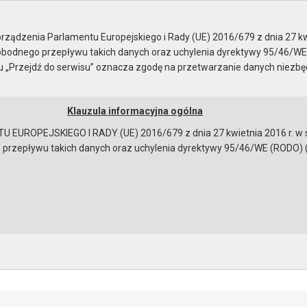
ady Miejskiej
ządzenia Parlamentu Europejskiego i Rady (UE) 2016/679 z dnia 27 kw
bodnego przepływu takich danych oraz uchylenia dyrektywy 95/46/WE
ku „Przejdź do serwisu” oznacza zgodę na przetwarzanie danych niezb
Klauzula informacyjna ogólna
a
Instrukcja korzystania
Dostępność
EUROPEJSKIEGO I RADY (UE) 2016/679 z dnia 27 kwietnia 2016 r. w s
epływu takich danych oraz uchylenia dyrektywy 95/46/WE (RODO) (Dz.U
ady - 04.10.2007
 obrad
interpelacje i zapytania Radnych
na sesję
obrad
bowiązującymi przepisami prawa w celu: