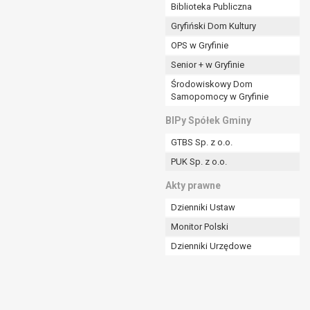
ania władzy publicznej powierzonej
Biblioteka Publiczna
Gryfiński Dom Kultury
stratora lub przez stronę trzecią.
OPS w Gryfinie
rzetwarzać tych danych osobowych, chyba że wykaże
osoby, której dane dotyczą, lub podstaw do
Senior + w Gryfinie
Środowiskowy Dom
Samopomocy w Gryfinie
art. 6 ust. 1 lit a RODO), przysługuje Pani/Panu
BIPy Spółek Gminy
no na podstawie zgody przed jej cofnięciem.
GTBS Sp. z o.o.
nych osobowych przez administratora.
PUK Sp. z o.o.
mogiem ustawowym lub umownym.
Akty prawne
Dzienniki Ustaw
Monitor Polski
Dzienniki Urzędowe