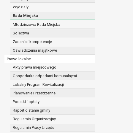
realizacji zadań wynikających z przepisów prawa
Wydziały
szeregu ustaw kompetencyjnych (merytorycznych
Rada Miejska
zawarcia i realizacji umów;
Młodzieżowa Rada Miejska
ochrony żywotnych interesów osoby, której dane d
wykonania zadania realizowanego w interesie p
Sołectwa
w pozostałych przypadkach dane osobowe przetw
Zadania i kompetencje
W związku z przetwarzaniem danych w celu wskazany
Oświadczenia majątkowe
osobowych. Odbiorcami mogą być:
podmioty, które przetwarzają dane osobowe w i
Prawo lokalne
podmioty upoważnione do odbioru danych osob
Akty prawa miejscowego
Pani/Pana dane osobowe będą przetwarzane przez okres
Gospodarka odpadami komunalnymi
przepisy prawa powszechnie obowiązującego.
W przypadku, gdy dane osobowe przetwarzane są na po
Lokalny Program Rewitalizacji
W przypadku, gdy dane osobowe przetwarzane są w celu
Planowanie Przestrzenne
czasie w zakresie wymaganym przez przepisy prawa lu
Podatki i opłaty
rozliczeniu umowy, do czasu wycofania tej zgody.
Raport o stanie gminy
Ponadto w przypadku umów o dofinansowanie dane o
beneficjentem a określoną instytucją, trwałości daneg
Regulamin Organizacyjny
W związku z przetwarzaniem przez administratora da
Regulamin Pracy Urzędu
prawo dostępu do treści danych oraz otrzymywan