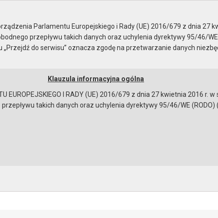
ady Miejskiej
ządzenia Parlamentu Europejskiego i Rady (UE) 2016/679 z dnia 27 kw
bodnego przepływu takich danych oraz uchylenia dyrektywy 95/46/WE
ku „Przejdź do serwisu” oznacza zgodę na przetwarzanie danych niezb
Klauzula informacyjna ogólna
a
Instrukcja korzystania
Dostępność
EUROPEJSKIEGO I RADY (UE) 2016/679 z dnia 27 kwietnia 2016 r. w s
epływu takich danych oraz uchylenia dyrektywy 95/46/WE (RODO) (Dz.U
dy - 25.09.2025
 obrad
o przebiegu sesji
osowania
na sesję
 porządek obrad
obrad
bowiązującymi przepisami prawa w celu: