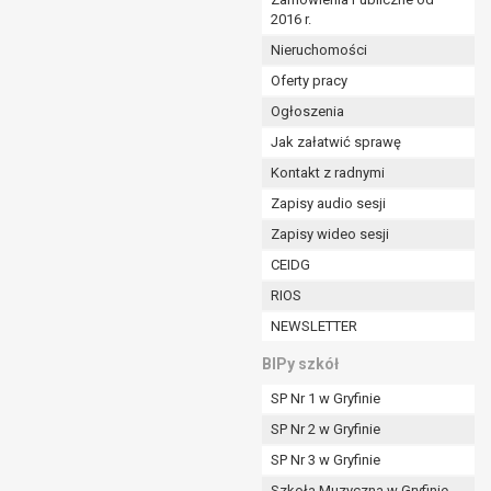
2016 r.
ym (Dz.U. z 2017r., poz. 1875 ze zm.) oraz z
 wobec Gminy;
Nieruchomości
Oferty pracy
Ogłoszenia
ministratorowi;
ie i celu określonym w treści zgody.
Jak załatwić sprawę
m odbiorcom lub kategoriom odbiorców danych
Kontakt z radnymi
Zapisy audio sesji
ia przetwarzania danych osobowych;
Zapisy wideo sesji
e z terminami archiwizacji określonymi przez
CEIDG
RIOS
o czasu wycofania tej zgody.
NEWSLETTER
ezbędny do realizacji zawartej umowy, a po tym
ia zgody na przetwarzanie danych po zakończeniu i
BIPy szkół
SP Nr 1 w Gryfinie
jący z umowy o dofinansowanie zawartej między
SP Nr 2 w Gryfinie
ntrolnych.
SP Nr 3 w Gryfinie
Szkoła Muzyczna w Gryfinie