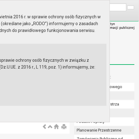
A
Wyszukaj na stronie:
A
A
ietnia 2016 r. w sprawie ochrony osób fizycznych w
 (określane jako „RODO”) informujemy o zasadach
ędnych do prawidłowego funkcjonowania serwisu.
prawie ochrony osób fizycznych w związku z
.UE. z 2016 r., L 119, poz. 1) informujemy, że:
Menu dodatkowe:
Numer konta bankowego
Uchwały Rady
Zarządzenia Burmistrza
Budżet
Podatki i opłaty
Planowanie Przestrzenne
Zamówienia Publiczne od