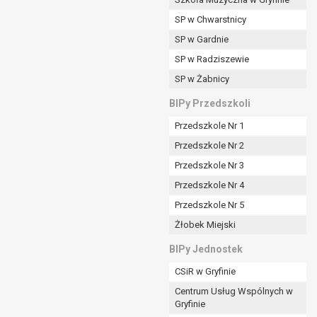
SP w Chwarstnicy
SP w Gardnie
padku gdy:
SP w Radziszewie
SP w Żabnicy
nia danych i nie ma innej podstawy prawnej
BIPy Przedszkoli
Przedszkole Nr 1
Przedszkole Nr 2
Przedszkole Nr 3
wi sprawdzić prawidłowość tych danych,
Przedszkole Nr 4
ądając w zamian ich ograniczenia,
Przedszkole Nr 5
enia, obrony lub dochodzenia roszczeń,
Żłobek Miejski
sadnione podstawy po stronie administratora są
BIPy Jednostek
i:
CSiR w Gryfinie
zgody wyrażonej przez tą osobę,
Centrum Usług Wspólnych w
órego podstawą prawną jest:
Gryfinie