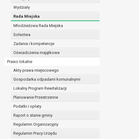
realizacji zadań wynikających z przepisów prawa
Wydziały
szeregu ustaw kompetencyjnych (merytorycznych
Rada Miejska
zawarcia i realizacji umów;
Młodzieżowa Rada Miejska
ochrony żywotnych interesów osoby, której dane d
wykonania zadania realizowanego w interesie p
Sołectwa
w pozostałych przypadkach dane osobowe przetw
Zadania i kompetencje
W związku z przetwarzaniem danych w celu wskazany
Oświadczenia majątkowe
osobowych. Odbiorcami mogą być:
podmioty, które przetwarzają dane osobowe w i
Prawo lokalne
podmioty upoważnione do odbioru danych osob
Akty prawa miejscowego
Pani/Pana dane osobowe będą przetwarzane przez okres
Gospodarka odpadami komunalnymi
przepisy prawa powszechnie obowiązującego.
W przypadku, gdy dane osobowe przetwarzane są na po
Lokalny Program Rewitalizacji
W przypadku, gdy dane osobowe przetwarzane są w celu
Planowanie Przestrzenne
czasie w zakresie wymaganym przez przepisy prawa lu
Podatki i opłaty
rozliczeniu umowy, do czasu wycofania tej zgody.
Raport o stanie gminy
Ponadto w przypadku umów o dofinansowanie dane o
beneficjentem a określoną instytucją, trwałości daneg
Regulamin Organizacyjny
W związku z przetwarzaniem przez administratora da
Regulamin Pracy Urzędu
prawo dostępu do treści danych oraz otrzymywan