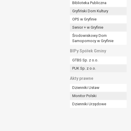
ania władzy publicznej powierzonej
Biblioteka Publiczna
Gryfiński Dom Kultury
stratora lub przez stronę trzecią.
OPS w Gryfinie
rzetwarzać tych danych osobowych, chyba że wykaże
osoby, której dane dotyczą, lub podstaw do
Senior + w Gryfinie
Środowiskowy Dom
Samopomocy w Gryfinie
art. 6 ust. 1 lit a RODO), przysługuje Pani/Panu
BIPy Spółek Gminy
no na podstawie zgody przed jej cofnięciem.
GTBS Sp. z o.o.
nych osobowych przez administratora.
PUK Sp. z o.o.
mogiem ustawowym lub umownym.
Akty prawne
Dzienniki Ustaw
Monitor Polski
Dzienniki Urzędowe