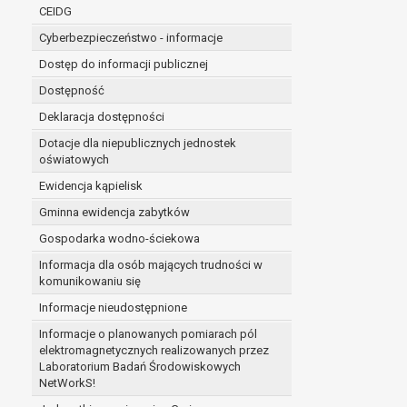
niezbędność przetwarzania do wykonania 
CEIDG
administratorowi bądź
Cyberbezpieczeństwo - informacje
niezbędność przetwarzania do celów wynik
Z przyczyn związanych z Pani/Pana szczególną s
Dostęp do informacji publicznej
on istnienie ważnych prawnie uzasadnionych pod
Dostępność
ustalenia, dochodzenia lub obrony roszczeń.
Deklaracja dostępności
Dotacje dla niepublicznych jednostek
W przypadku gdy przetwarzanie danych osobowych odby
oświatowych
prawo do cofnięcia tej zgody w dowolnym momencie. C
Ewidencja kąpielisk
Przysługuje Pani/Panu prawo wniesienia skargi do o
Gminna ewidencja zabytków
Organem właściwym do wniesienia skargi jest Prezes
W zależności od sfery, w której przetwarzane są da
Gospodarka wodno-ściekowa
Pani/Pana dane nie będą poddawane zautomatyzowane
Informacja dla osób mających trudności w
komunikowaniu się
Informacje nieudostępnione
Informacje o planowanych pomiarach pól
elektromagnetycznych realizowanych przez
Laboratorium Badań Środowiskowych
NetWorkS!