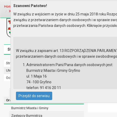
Szanowni Państwo!
Home
Organy
Rada Miejska
IX kadencja Rady Miejskiej
Sesje R
XX Sesja Rady - 25.09.2025
W związku z wejściem w życie w dniu 25 maja 2018 roku Rozpor
związku z przetwarzaniem danych osobowych i w sprawie swo
Biuletyn Informacji Publicznej
przetwarzania Państwa danych osobowych. Kliknięcie przycis
Urząd Miasta i Gminy w Gryfinie
Strona główna
Mapa serwisu
Aktualności
Redakcj
W związku z zapisami art. 13 ROZPORZĄDZENIA PARLAMENTU 
przetwarzaniem danych osobowych i w sprawie swobodnego prz
Strona główna
XX Sesja Ra
Administratorem Pani/Pana danych osobowych jest:
UMiG - telefony wewnętrzne
Burmistrz Miasta i Gminy Gryfino
Protokół z
ul. 1 Maja 16
Ochrona danych osobowych
Zapis wide
74 -100 Gryfino
Urząd Miasta i Gminy w Gryfinie
Wyniki gł
telefon: 91 416 20 11
Materiały 
Straż Miejska
e-mail:
burmistrz@gryfino.pl
Zmieniony
Przejdź do serwisu
Dane kontaktowe Inspektora Ochrony Danych:
Porządek 
Organy
telefon: 91 416 20 11
Burmistrz Miasta i Gminy
e-mail:
iod@gryfino.pl
Zastępcy Burmistrza
Pani/Pana dane osobowe przetwarzane są zgodnie z o