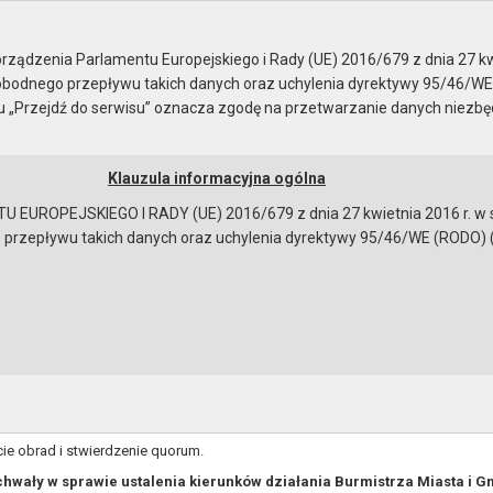
ady Miejskiej
ządzenia Parlamentu Europejskiego i Rady (UE) 2016/679 z dnia 27 kw
bodnego przepływu takich danych oraz uchylenia dyrektywy 95/46/WE
ku „Przejdź do serwisu” oznacza zgodę na przetwarzanie danych niezb
Klauzula informacyjna ogólna
a
Instrukcja korzystania
Dostępność
EUROPEJSKIEGO I RADY (UE) 2016/679 z dnia 27 kwietnia 2016 r. w s
epływu takich danych oraz uchylenia dyrektywy 95/46/WE (RODO) (Dz.U
brad
PORZĄDEK OBRAD
XVIII sesji Rady Miejskiej w Gryfinie
w dniu 30 czerwca 2025 r. godz. 14:30
egulaminowe
ie obrad i stwierdzenie quorum.
 uchwały w sprawie ustalenia kierunków działania Burmistrza Miasta i 
bowiązującymi przepisami prawa w celu: