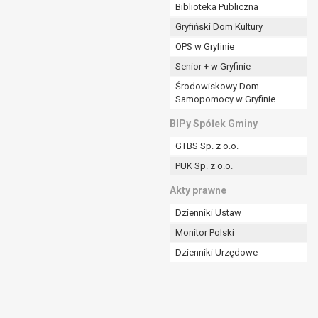
ania władzy publicznej powierzonej
Biblioteka Publiczna
Gryfiński Dom Kultury
stratora lub przez stronę trzecią.
OPS w Gryfinie
rzetwarzać tych danych osobowych, chyba że wykaże
osoby, której dane dotyczą, lub podstaw do
Senior + w Gryfinie
Środowiskowy Dom
Samopomocy w Gryfinie
art. 6 ust. 1 lit a RODO), przysługuje Pani/Panu
BIPy Spółek Gminy
no na podstawie zgody przed jej cofnięciem.
GTBS Sp. z o.o.
nych osobowych przez administratora.
PUK Sp. z o.o.
mogiem ustawowym lub umownym.
Akty prawne
Dzienniki Ustaw
Monitor Polski
Dzienniki Urzędowe