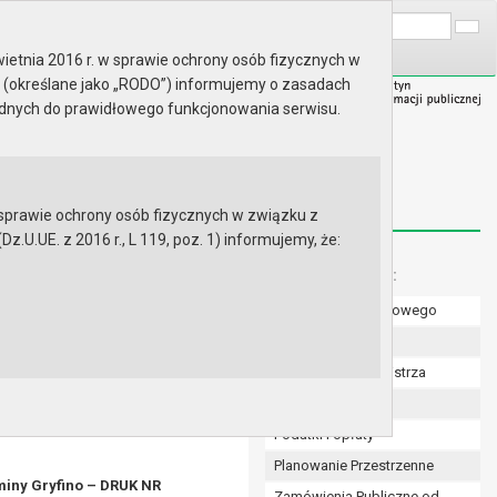
A
Wyszukaj na stronie:
A
A
ietnia 2016 r. w sprawie ochrony osób fizycznych w
 (określane jako „RODO”) informujemy o zasadach
ędnych do prawidłowego funkcjonowania serwisu.
prawie ochrony osób fizycznych w związku z
.UE. z 2016 r., L 119, poz. 1) informujemy, że:
Menu dodatkowe:
Numer konta bankowego
Uchwały Rady
Zarządzenia Burmistrza
Budżet
Podatki i opłaty
Planowanie Przestrzenne
Gminy Gryfino – DRUK NR
Zamówienia Publiczne od