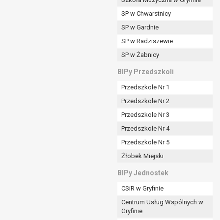
SP w Chwarstnicy
SP w Gardnie
padku gdy:
SP w Radziszewie
SP w Żabnicy
nia danych i nie ma innej podstawy prawnej
BIPy Przedszkoli
Przedszkole Nr 1
Przedszkole Nr 2
Przedszkole Nr 3
wi sprawdzić prawidłowość tych danych,
Przedszkole Nr 4
ądając w zamian ich ograniczenia,
Przedszkole Nr 5
enia, obrony lub dochodzenia roszczeń,
Żłobek Miejski
sadnione podstawy po stronie administratora są
BIPy Jednostek
i:
CSiR w Gryfinie
zgody wyrażonej przez tą osobę,
Centrum Usług Wspólnych w
órego podstawą prawną jest:
Gryfinie