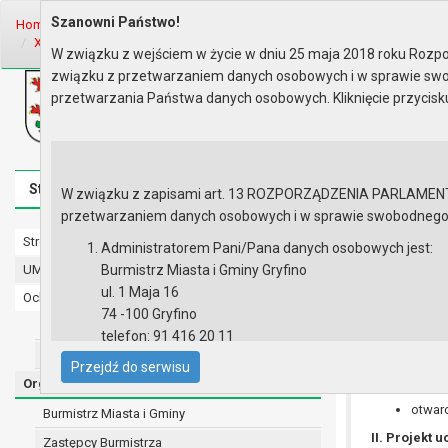
Szanowni Państwo!
Home
Organy
Rada Miejska
IX kadencja Rady Miejskiej
Sesje R
XVIII Sesja Rady - 30.06.2025
Porządek obrad
W związku z wejściem w życie w dniu 25 maja 2018 roku Rozpor
związku z przetwarzaniem danych osobowych i w sprawie swo
Biuletyn Informacji Publicznej
przetwarzania Państwa danych osobowych. Kliknięcie przycis
Urząd Miasta i Gminy w Gryfinie
Strona główna
Mapa serwisu
Aktualności
Redakcj
W związku z zapisami art. 13 ROZPORZĄDZENIA PARLAMENTU 
przetwarzaniem danych osobowych i w sprawie swobodnego prz
Strona główna
Porządek o
Administratorem Pani/Pana danych osobowych jest:
UMiG - telefony wewnętrzne
Burmistrz Miasta i Gminy Gryfino
ul. 1 Maja 16
Ochrona danych osobowych
74 -100 Gryfino
Urząd Miasta i Gminy w Gryfinie
telefon: 91 416 20 11
Straż Miejska
e-mail:
burmistrz@gryfino.pl
Przejdź do serwisu
Dane kontaktowe Inspektora Ochrony Danych:
I. Sprawy r
Organy
telefon: 91 416 20 11
otwarc
Burmistrz Miasta i Gminy
e-mail:
iod@gryfino.pl
II. Projekt
Zastępcy Burmistrza
Pani/Pana dane osobowe przetwarzane są zgodnie z o