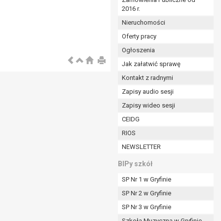
2016 r.
ym (Dz.U. z 2017r., poz. 1875 ze zm.) oraz z
 wobec Gminy;
Nieruchomości
Oferty pracy
Ogłoszenia
ministratorowi;
ie i celu określonym w treści zgody.
Jak załatwić sprawę
m odbiorcom lub kategoriom odbiorców danych
Kontakt z radnymi
Zapisy audio sesji
ia przetwarzania danych osobowych;
Zapisy wideo sesji
e z terminami archiwizacji określonymi przez
CEIDG
RIOS
o czasu wycofania tej zgody.
NEWSLETTER
ezbędny do realizacji zawartej umowy, a po tym
ia zgody na przetwarzanie danych po zakończeniu i
BIPy szkół
SP Nr 1 w Gryfinie
jący z umowy o dofinansowanie zawartej między
SP Nr 2 w Gryfinie
ntrolnych.
SP Nr 3 w Gryfinie
Szkoła Muzyczna w Gryfinie