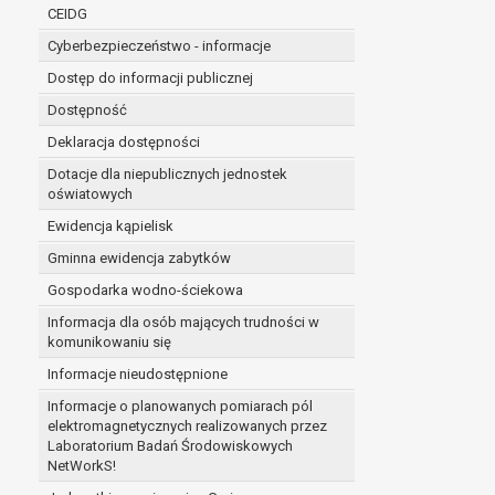
niezbędność przetwarzania do wykonania 
CEIDG
administratorowi bądź
Cyberbezpieczeństwo - informacje
niezbędność przetwarzania do celów wynik
Z przyczyn związanych z Pani/Pana szczególną s
Dostęp do informacji publicznej
on istnienie ważnych prawnie uzasadnionych pod
Dostępność
ustalenia, dochodzenia lub obrony roszczeń.
Deklaracja dostępności
Dotacje dla niepublicznych jednostek
W przypadku gdy przetwarzanie danych osobowych odby
oświatowych
prawo do cofnięcia tej zgody w dowolnym momencie. C
Ewidencja kąpielisk
Przysługuje Pani/Panu prawo wniesienia skargi do o
Gminna ewidencja zabytków
Organem właściwym do wniesienia skargi jest Prezes
W zależności od sfery, w której przetwarzane są da
Gospodarka wodno-ściekowa
Pani/Pana dane nie będą poddawane zautomatyzowane
Informacja dla osób mających trudności w
komunikowaniu się
Informacje nieudostępnione
Informacje o planowanych pomiarach pól
elektromagnetycznych realizowanych przez
Laboratorium Badań Środowiskowych
NetWorkS!