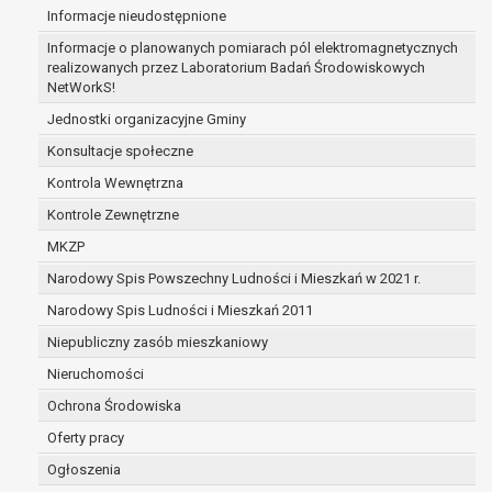
Informacje nieudostępnione
zabezpieczenia ewentualnych roszczeń, a w
przypadku wyrażenia zgody na przetwarzanie
Informacje o planowanych pomiarach pól elektromagnetycznych
danych po zakończeniu i rozliczeniu umowy, do
realizowanych przez Laboratorium Badań Środowiskowych
NetWorkS!
czasu wycofania tej zgody.
Ponadto w przypadku umów o dofinansowanie
Jednostki organizacyjne Gminy
dane osobowe od momentu pozyskania
Konsultacje społeczne
przechowywane są przez okres wynikający z
Kontrola Wewnętrzna
umowy o dofinansowanie zawartej między
beneficjentem a określoną instytucją, trwałości
Kontrole Zewnętrzne
danego projektu i konieczności zachowania
MKZP
dokumentacji projektu do celów kontrolnych.
Narodowy Spis Powszechny Ludności i Mieszkań w 2021 r.
W związku z przetwarzaniem przez
administratora danych osobowych przysługuje
Narodowy Spis Ludności i Mieszkań 2011
Pani/Panu:
Niepubliczny zasób mieszkaniowy
prawo dostępu do treści danych oraz
Nieruchomości
otrzymywania ich kopii na podstawie art. 15
RODO;
Ochrona Środowiska
prawo do żądania sprostowania danych na
Oferty pracy
podstawie art. 16 RODO,
Ogłoszenia
w przypadku gdy: