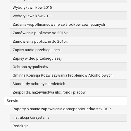
dane osobowe muszą być usunięte w
celu wywiązania się z obowiązku
Wybory ławników 2015
wynikającego z przepisów prawa;
Wybory ławników 2011
prawo do żądania ograniczenia
Zadania współfinansowane ze środków zewnętrznych
przetwarzania danych osobowych na
podstawie art. 18 RODO, w przypadku gdy:
Zamówienia publiczne od 2016 r.
osoba, której dane dotyczą
Zamówienia publiczne do 2015 r.
kwestionuje prawidłowość danych
Zapisy audio przebiegu sesji
osobowych – na okres pozwalający
administratorowi sprawdzić
Zapisy wideo przebiegu sesji
prawidłowość tych danych,
Ochrona sygnalistów
przetwarzanie danych jest niezgodne
Gminna Komisja Rozwiązywania Problemów Alkoholowych
z prawem, a osoba, której dane
Standardy ochrony małoletnich
dotyczą, sprzeciwia się usunięciu
danych, żądając w zamian ich
Zespół ds. nazewnictwa ulic, rond i placów.
ograniczenia,
Serwis
administrator nie potrzebuje już
Raporty o stanie zapewnienia dostępności jednostek OSP
danych dla swoich celów, ale osoba,
której dane dotyczą, potrzebuje ich do
Instrukcja korzystania
ustalenia, obrony lub dochodzenia
Redakcja
roszczeń,