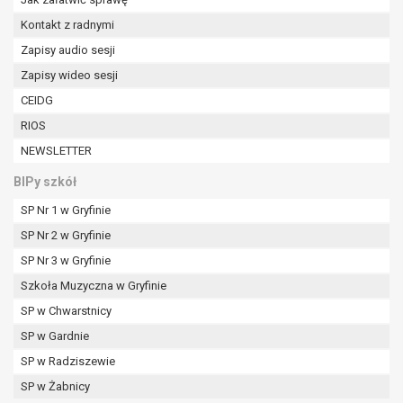
W przypadku gdy przetwarzanie danych
Kontakt z radnymi
osobowych odbywa się na podstawie zgody osoby
na przetwarzanie danych osobowych (art. 6 ust. 1
Zapisy audio sesji
lit a RODO), przysługuje Pani/Panu prawo do
Zapisy wideo sesji
cofnięcia tej zgody w dowolnym momencie.
CEIDG
Cofnięcie to nie ma wpływu na zgodność
RIOS
przetwarzania, którego dokonano na podstawie
zgody przed jej cofnięciem.
NEWSLETTER
Przysługuje Pani/Panu prawo wniesienia skargi do
BIPy szkół
organu nadzorczego na niezgodne z prawem
przetwarzanie Pani/Pana danych osobowych
SP Nr 1 w Gryfinie
przez administratora.
SP Nr 2 w Gryfinie
Organem właściwym do wniesienia skargi jest
SP Nr 3 w Gryfinie
Prezes Urzędu Ochrony Danych Osobowych.
W zależności od sfery, w której przetwarzane są
Szkoła Muzyczna w Gryfinie
dane osobowe, podanie danych osobowych jest
SP w Chwarstnicy
dobrowolne albo jest wymogiem ustawowym lub
SP w Gardnie
umownym.
SP w Radziszewie
Pani/Pana dane nie będą poddawane
zautomatyzowanemu podejmowaniu decyzji, w
SP w Żabnicy