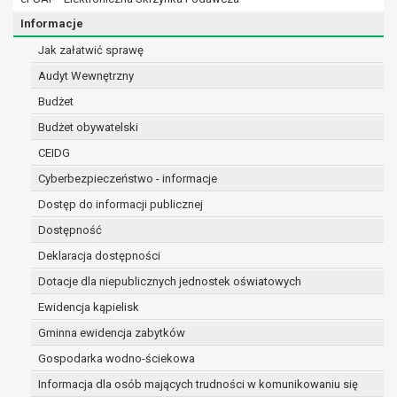
osobowe w imieniu administratora na
podstawie zawartej z nim umowy
Informacje
powierzenia przetwarzania danych
Jak załatwić sprawę
osobowych;
Audyt Wewnętrzny
podmioty upoważnione do odbioru danych
osobowych na podstawie odpowiednich
Budżet
przepisów prawa.
Budżet obywatelski
Pani/Pana dane osobowe będą przetwarzane
CEIDG
przez okres niezbędny do realizacji celu dla jakiego
zostały zebrane oraz zgodnie z terminami
Cyberbezpieczeństwo - informacje
archiwizacji określonymi przez przepisy prawa
Dostęp do informacji publicznej
powszechnie obowiązującego.
Dostępność
W przypadku, gdy dane osobowe przetwarzane są
Deklaracja dostępności
na podstawie zgody osoby, której dane dotyczą
przetwarzanie odbywa się do czasu wycofania tej
Dotacje dla niepublicznych jednostek oświatowych
zgody.
Ewidencja kąpielisk
W przypadku, gdy dane osobowe przetwarzane są
Gminna ewidencja zabytków
w celu zawarcia i realizacji umowy przetwarzanie
odbywa się przez okres niezbędny do realizacji
Gospodarka wodno-ściekowa
zawartej umowy, a po tym czasie w zakresie
Informacja dla osób mających trudności w komunikowaniu się
wymaganym przez przepisy prawa lub dla