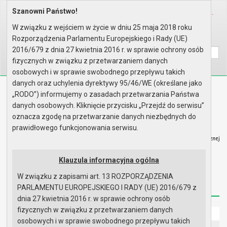
Szanowni Państwo!
Home
Informacje
Wybory
Wybory Prezydenta Rzeczypospol..
Protokoły z losowania składów ..
W związku z wejściem w życie w dniu 25 maja 2018 roku
Rozporządzenia Parlamentu Europejskiego i Rady (UE)
Wyszukaj na stronie:
A
A
A
2016/679 z dnia 27 kwietnia 2016 r. w sprawie ochrony osób
fizycznych w związku z przetwarzaniem danych
osobowych i w sprawie swobodnego przepływu takich
danych oraz uchylenia dyrektywy 95/46/WE (określane jako
Biuletyn Informacji Publicznej
„RODO”) informujemy o zasadach przetwarzania Państwa
Urząd Miasta i Gminy w Gryfinie
danych osobowych. Kliknięcie przycisku „Przejdź do serwisu”
oznacza zgodę na przetwarzanie danych niezbędnych do
prawidłowego funkcjonowania serwisu.
Klauzula informacyjna ogólna
Strona główna
Mapa serwisu
Aktualności
W związku z zapisami art. 13 ROZPORZĄDZENIA
Redakcja
Instrukcja korzystania
Dostępność
PARLAMENTU EUROPEJSKIEGO I RADY (UE) 2016/679 z
dnia 27 kwietnia 2016 r. w sprawie ochrony osób
fizycznych w związku z przetwarzaniem danych
Strona główna
osobowych i w sprawie swobodnego przepływu takich