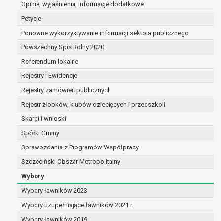
Opinie, wyjaśnienia, informacje dodatkowe
dane są nieprawidłowe lub
niekompletne;
Petycje
prawo do żądania usunięcia danych
Ponowne wykorzystywanie informacji sektora publicznego
osobowych (tzw. prawo do bycia
Powszechny Spis Rolny 2020
zapomnianym) na podstawie art. 17 RODO,
w przypadku gdy:
Referendum lokalne
dane nie są już niezbędne do celów,
Rejestry i Ewidencje
dla których były zebrane lub w inny
Rejestry zamówień publicznych
sposób przetwarzane,
osoba, której dane dotyczą, wniosła
Rejestr żłobków, klubów dziecięcych i przedszkoli
sprzeciw wobec przetwarzania
Skargi i wnioski
danych osobowych,
Spółki Gminy
osoba, której dane dotyczą wycofała
zgodę na przetwarzanie danych
Sprawozdania z Programów Współpracy
osobowych, która jest podstawą
Szczeciński Obszar Metropolitalny
przetwarzania danych i nie ma innej
Wybory
podstawy prawnej przetwarzania
danych,
Wybory ławników 2023
dane osobowe przetwarzane są
Wybory uzupełniające ławników 2021 r.
niezgodnie z prawem,
Wybory ławników 2019