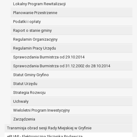
(merytorycznych), a także obowiązków i
Lokalny Program Rewitalizacji
zadań zleconych przez instytucje
Planowanie Przestrzenne
nadrzędne wobec Gminy;
Podatki i opłaty
zawarcia i realizacji umów;
ochrony żywotnych interesów osoby, której
Raport o stanie gminy
dane dotyczą, lub innej osoby fizycznej;
Regulamin Organizacyjny
wykonania zadania realizowanego w
Regulamin Pracy Urzędu
interesie publicznym lub w ramach
Sprawozdania Burmistrza od 29.10.2014
sprawowania władzy publicznej
powierzonej administratorowi;
Sprawozdania Burmistrza od 31.12.2002 do 28.10.2014
w pozostałych przypadkach dane osobowe
Statut Gminy Gryfino
przetwarzane są wyłącznie na podstawie
Statut Urzędu
wcześniej udzielonej zgody w zakresie i celu
określonym w treści zgody.
Strategia Rozwoju
W związku z przetwarzaniem danych w celu
Uchwały
wskazanym w pkt. 3, dane osobowe mogą być
Wieloletni Program Inwestycyjny
udostępniane innym upoważnionym odbiorcom lub
kategoriom odbiorców danych osobowych.
Zarządzenia
Odbiorcami mogą być:
Transmisja obrad sesji Rady Miejskiej w Gryfinie
podmioty, które przetwarzają dane
ePUAP - Elektroniczna Skrzynka Podawcza