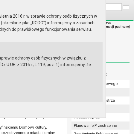
A
Wyszukaj na stronie:
A
A
ietnia 2016 r. w sprawie ochrony osób fizycznych w
 (określane jako „RODO”) informujemy o zasadach
ędnych do prawidłowego funkcjonowania serwisu.
prawie ochrony osób fizycznych w związku z
.UE. z 2016 r., L 119, poz. 1) informujemy, że:
Menu dodatkowe:
Numer konta bankowego
 poszczególnych stopniach
Uchwały Rady
no w 2024 roku.
wodów publicznych szkół
Zarządzenia Burmistrza
Budżet
u gminy Gryfino na 2025 rok.
nozy Finansowej Gminy Gryfino na
Podatki i opłaty
Planowanie Przestrzenne
ryfińskiemu Domowi Kultury.
 przestrzennego miasta i gminy
Zamówienia Publiczne od