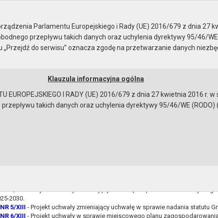
ady Miejskiej
ządzenia Parlamentu Europejskiego i Rady (UE) 2016/679 z dnia 27 kw
bodnego przepływu takich danych oraz uchylenia dyrektywy 95/46/WE
ku „Przejdź do serwisu” oznacza zgodę na przetwarzanie danych niezb
Klauzula informacyjna ogólna
a
Instrukcja korzystania
Dostępność
EUROPEJSKIEGO I RADY (UE) 2016/679 z dnia 27 kwietnia 2016 r. w s
epływu takich danych oraz uchylenia dyrektywy 95/46/WE (RODO) (Dz.U
a sesję
NR 1/XIII
- Sprawozdanie z wysokości średnich wynagrodzeń nauczycieli na
u zawodowego w szkołach i przedszkolach prowadzonych przez gminę Gryfi
NR 2/XIII
- Projekt uchwały w sprawie ustalenia sieci i określenia granic ob
awowych, dla których organem prowadzącym jest Gmina Gryfino.
NR 3/XIII
- Projekt uchwały zmieniający uchwałę w sprawie uchwalenia budżet
NR 4/XIII
- Projekt uchwały zmieniający uchwałę w sprawie Wieloletniej Prog
025-2030.
NR 5/XIII
- Projekt uchwały zmieniający uchwałę w sprawie nadania statutu G
NR 6/XIII
- Projekt uchwały w sprawie miejscowego planu zagospodarowania
bowiązującymi przepisami prawa w celu: