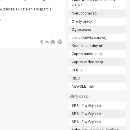
2016 r.
ym (Dz.U. z 2017r., poz. 1875 ze zm.) oraz z
 zakresie udzielania wsparcia
 wobec Gminy;
Nieruchomości
o.
Oferty pracy
Ogłoszenia
ministratorowi;
ie i celu określonym w treści zgody.
Jak załatwić sprawę
m odbiorcom lub kategoriom odbiorców danych
Kontakt z radnymi
Zapisy audio sesji
ia przetwarzania danych osobowych;
Zapisy wideo sesji
e z terminami archiwizacji określonymi przez
CEIDG
RIOS
o czasu wycofania tej zgody.
NEWSLETTER
ezbędny do realizacji zawartej umowy, a po tym
ia zgody na przetwarzanie danych po zakończeniu i
BIPy szkół
SP Nr 1 w Gryfinie
jący z umowy o dofinansowanie zawartej między
SP Nr 2 w Gryfinie
ntrolnych.
SP Nr 3 w Gryfinie
Szkoła Muzyczna w Gryfinie