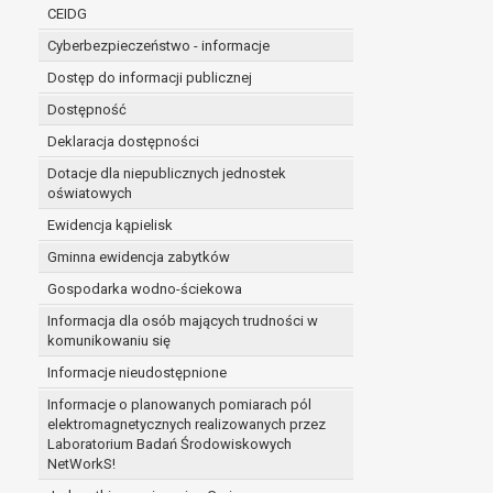
niezbędność przetwarzania do wykonania 
CEIDG
administratorowi bądź
Cyberbezpieczeństwo - informacje
niezbędność przetwarzania do celów wynik
Z przyczyn związanych z Pani/Pana szczególną s
Dostęp do informacji publicznej
on istnienie ważnych prawnie uzasadnionych pod
Dostępność
ustalenia, dochodzenia lub obrony roszczeń.
Deklaracja dostępności
Dotacje dla niepublicznych jednostek
W przypadku gdy przetwarzanie danych osobowych odby
oświatowych
prawo do cofnięcia tej zgody w dowolnym momencie. C
Ewidencja kąpielisk
Przysługuje Pani/Panu prawo wniesienia skargi do o
Gminna ewidencja zabytków
Organem właściwym do wniesienia skargi jest Prezes
W zależności od sfery, w której przetwarzane są da
Gospodarka wodno-ściekowa
Pani/Pana dane nie będą poddawane zautomatyzowane
Informacja dla osób mających trudności w
komunikowaniu się
Informacje nieudostępnione
Informacje o planowanych pomiarach pól
elektromagnetycznych realizowanych przez
Laboratorium Badań Środowiskowych
NetWorkS!