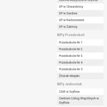
SP w Chwarstnicy
SP w Gardnie
padku gdy:
SP w Radziszewie
SP w Żabnicy
nia danych i nie ma innej podstawy prawnej
BIPy Przedszkoli
Przedszkole Nr 1
Przedszkole Nr 2
Przedszkole Nr 3
wi sprawdzić prawidłowość tych danych,
Przedszkole Nr 4
ądając w zamian ich ograniczenia,
Przedszkole Nr 5
enia, obrony lub dochodzenia roszczeń,
Żłobek Miejski
sadnione podstawy po stronie administratora są
BIPy Jednostek
i:
CSiR w Gryfinie
zgody wyrażonej przez tą osobę,
Centrum Usług Wspólnych w
órego podstawą prawną jest:
Gryfinie