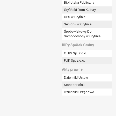
ania władzy publicznej powierzonej
Biblioteka Publiczna
Gryfiński Dom Kultury
stratora lub przez stronę trzecią.
OPS w Gryfinie
rzetwarzać tych danych osobowych, chyba że wykaże
osoby, której dane dotyczą, lub podstaw do
Senior + w Gryfinie
Środowiskowy Dom
Samopomocy w Gryfinie
art. 6 ust. 1 lit a RODO), przysługuje Pani/Panu
BIPy Spółek Gminy
no na podstawie zgody przed jej cofnięciem.
GTBS Sp. z o.o.
nych osobowych przez administratora.
PUK Sp. z o.o.
mogiem ustawowym lub umownym.
Akty prawne
Dzienniki Ustaw
Monitor Polski
Dzienniki Urzędowe