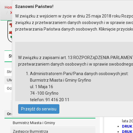
Szanowni Państwo!
Home
Organy
Rada Miejska
IX kadencja Rady Miejskiej
Sesje R
XIII Sesja Rady - 27.02.2025
Materiały na sesję
W związku z wejściem w życie w dniu 25 maja 2018 roku Rozpor
związku z przetwarzaniem danych osobowych i w sprawie swo
Biuletyn Informacji Publicznej
przetwarzania Państwa danych osobowych. Kliknięcie przycis
Urząd Miasta i Gminy w Gryfinie
Strona główna
Mapa serwisu
Aktualności
Redakcj
W związku z zapisami art. 13 ROZPORZĄDZENIA PARLAMENTU 
przetwarzaniem danych osobowych i w sprawie swobodnego prz
Strona główna
Materiały n
Administratorem Pani/Pana danych osobowych jest:
UMiG - telefony wewnętrzne
Burmistrz Miasta i Gminy Gryfino
ul. 1 Maja 16
Ochrona danych osobowych
DRUK 
74 -100 Gryfino
awans
Urząd Miasta i Gminy w Gryfinie
telefon: 91 416 20 11
DRUK 
podst
Straż Miejska
e-mail:
burmistrz@gryfino.pl
Przejdź do serwisu
DRUK 
Dane kontaktowe Inspektora Ochrony Danych:
Organy
DRUK 
telefon: 91 416 20 11
lata 2
Burmistrz Miasta i Gminy
e-mail:
iod@gryfino.pl
DRUK 
Zastępcy Burmistrza
DRUK 
Pani/Pana dane osobowe przetwarzane są zgodnie z o